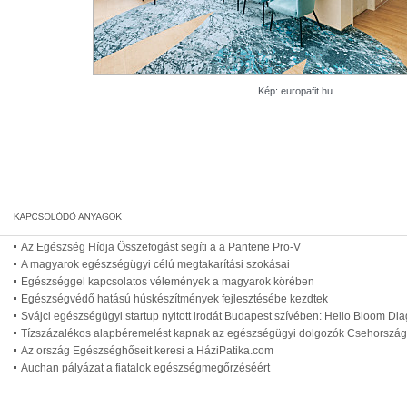
Kép: europafit.hu
Az Egészség Hídja Összefogást segíti a a Pantene Pro-V
A magyarok egészségügyi célú megtakarítási szokásai
Egészséggel kapcsolatos vélemények a magyarok körében
Egészségvédő hatású húskészítmények fejlesztésébe kezdtek
Svájci egészségügyi startup nyitott irodát Budapest szívében: Hello Bloom Dia
Tízszázalékos alapbéremelést kapnak az egészségügyi dolgozók Csehorszá
Az ország Egészséghőseit keresi a HáziPatika.com
Auchan pályázat a fiatalok egészségmegőrzéséért