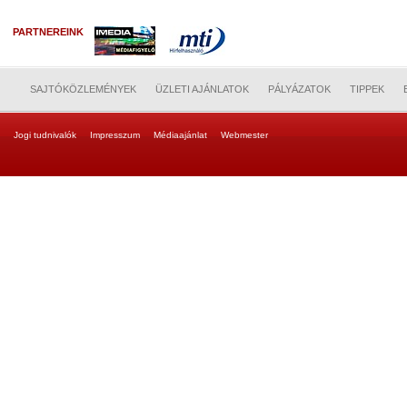
PARTNEREINK
SAJTÓKÖZLEMÉNYEK
ÜZLETI AJÁNLATOK
PÁLYÁZATOK
TIPPEK
Jogi tudnivalók
Impresszum
Médiaajánlat
Webmester