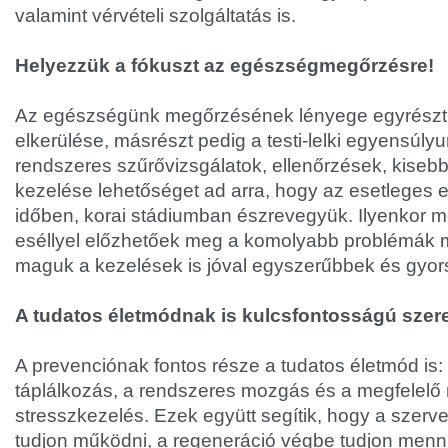
valamint vérvételi szolgáltatás is.
Helyezzük a fókuszt az egészségmegőrzésre!
Az egészségünk megőrzésének lényege egyrészt
elkerülése, másrészt pedig a testi-lelki egyensúlyu
rendszeres szűrővizsgálatok, ellenőrzések, kiseb
kezelése lehetőséget ad arra, hogy az esetleges 
időben, korai stádiumban észrevegyük. Ilyenkor 
eséllyel előzhetőek meg a komolyabb problémák m
maguk a kezelések is jóval egyszerűbbek és gyo
A tudatos életmódnak is kulcsfontosságú szer
A prevenciónak fontos része a tudatos életmód is
táplálkozás, a rendszeres mozgás és a megfelelő
stresszkezelés. Ezek együtt segítik, hogy a szer
tudjon működni, a regeneráció végbe tudjon menni