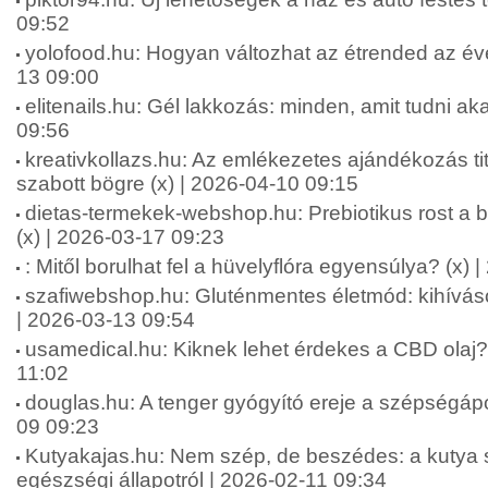
09:52
yolofood.hu: Hogyan változhat az étrended az év
13 09:00
elitenails.hu: Gél lakkozás: minden, amit tudni aka
09:56
kreativkollazs.hu: Az emlékezetes ajándékozás ti
szabott bögre (x) | 2026-04-10 09:15
dietas-termekek-webshop.hu: Prebiotikus rost a b
(x) | 2026-03-17 09:23
: Mitől borulhat fel a hüvelyflóra egyensúlya? (x)
szafiwebshop.hu: Gluténmentes életmód: kihívás
| 2026-03-13 09:54
usamedical.hu: Kiknek lehet érdekes a CBD olaj? 
11:02
douglas.hu: A tenger gyógyító ereje a szépségápo
09 09:23
Kutyakajas.hu: Nem szép, de beszédes: a kutya s
egészségi állapotról | 2026-02-11 09:34