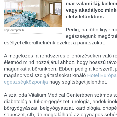
már valami fáj, kelle
vagy akadályoz mink
életvitelünkben.
Pedig, ha több figyelm
Kép: europafit.hu
egészségünk megőrzés
eséllyel elkerülhetnénk ezeket a panaszokat.
A megelőzés, a rendszeres ellenőrzéseken való ré
életmód mind hozzájárul ahhoz, hogy hosszú távon
magunkat a bőrünkben. Ebben pedig a korszerű, p
magánorvosi szolgáltatásokat kínáló
Hotel Európa 
egészségközpontja
nagy segítséget jelenthet.
A szálloda Vitalium Medical Centerében számos sz
diabetológia, fül-orr-gégészet, urológia, endokrin
bőrgyógyászat, belgyógyászat, kardiológia, ortopéd
sebészet, stb, de megtalálható az egynapos sebés