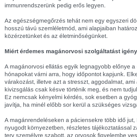
immunrendszerünk pedig erős legyen.
Az egészségmegőrzés tehát nem egy egyszeri dö
hosszú távú szemléletmód, ami alapjaiban határo
közérzetünket és az életminőségünket.
Miért érdemes magánorvosi szolgáltatást igén
A magánorvosi ellátás egyik legnagyobb előnye a
hónapokat várni arra, hogy időpontot kapjunk. Elk
várakozást, illetve azt a stresszt, aggodalmat, ami 
kivizsgálás csak késve történik meg, és nem tudjuk
Ez nemcsak kényelmi kérdés, sok esetben a gyógy
javítja, ha minél előbb sor kerül a szükséges vizsg
A magánrendeléseken a páciensekre több idő jut, 
nyugodt környezetben, részletes tájékoztatással z
terv személyre szabott, az orvosok figyelembe ves