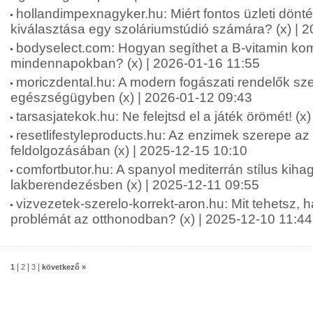
hollandimpexnagyker.hu: Miért fontos üzleti dönt
kiválasztása egy szoláriumstúdió számára? (x) | 
bodyselect.com: Hogyan segíthet a B-vitamin kom
mindennapokban? (x) | 2026-01-16 11:55
moriczdental.hu: A modern fogászati rendelők sze
egészségügyben (x) | 2026-01-12 09:43
tarsasjatekok.hu: Ne felejtsd el a játék örömét! (x
resetlifestyleproducts.hu: Az enzimek szerepe az
feldolgozásában (x) | 2025-12-15 10:10
comfortbutor.hu: A spanyol mediterrán stílus kiha
lakberendezésben (x) | 2025-12-11 09:55
vizvezetek-szerelo-korrekt-aron.hu: Mit tehetsz, 
problémát az otthonodban? (x) | 2025-12-10 11:44
|
|
|
1
2
3
következő »