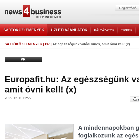
SAJTÓKÖZLEMÉNYEK
ÜZLETI AJÁNLATOK
PÁLYÁZATOK
TIPPEK
SAJTÓKÖZLEMÉNYEK
|
PR
|
Az egészségünk valódi kincs, amit óvni kell! (x)
PR
Europafit.hu: Az egészségünk va
amit óvni kell! (x)
2025-12-11 11:55 |
A mindennapokban g
foglalkozunk az egé