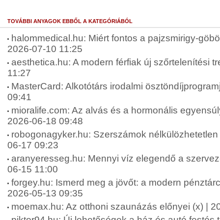
TOVÁBBI ANYAGOK EBBŐL A KATEGÓRIÁBÓL
halommedical.hu: Miért fontos a pajzsmirigy-göbök
2026-07-10 11:25
aesthetica.hu: A modern férfiak új szőrtelenítési t
11:27
MasterCard: Alkotótárs irodalmi ösztöndíjprogram
09:41
mioralife.com: Az alvás és a hormonális egyensúly
2026-06-18 09:48
robogonagyker.hu: Szerszámok nélkülözhetetlen 
06-17 09:23
aranyeresseg.hu: Mennyi víz elegendő a szervez
06-15 11:00
forgey.hu: Ismerd meg a jövőt: a modern pénztárca
2026-05-13 09:35
moemax.hu: Az otthoni szaunázás előnyei (x) | 2
piktor94.hu: Új lehetőségek a ház és autó festés 