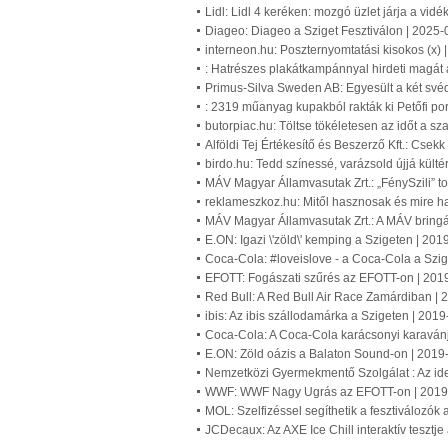
Lidl: Lidl 4 keréken: mozgó üzlet járja a vid
Diageo: Diageo a Sziget Fesztiválon | 2025-
interneon.hu: Poszternyomtatási kisokos (x) 
: Hatrészes plakátkampánnyal hirdeti magát 
Primus-Silva Sweden AB: Egyesült a két své
: 2319 műanyag kupakból rakták ki Petőfi por
butorpiac.hu: Töltse tökéletesen az időt a s
Alföldi Tej Értékesítő és Beszerző Kft.: Csekk
birdo.hu: Tedd színessé, varázsold újjá kültér
MÁV Magyar Államvasutak Zrt.: „FénySzili” t
reklameszkoz.hu: Mitől hasznosak és mire h
MÁV Magyar Államvasutak Zrt.: A MÁV bringá
E.ON: Igazi \'zöld\' kemping a Szigeten | 20
Coca-Cola: #loveislove - a Coca-Cola a Szi
EFOTT: Fogászati szűrés az EFOTT-on | 201
Red Bull: A Red Bull Air Race Zamárdiban |
ibis: Az ibis szállodamárka a Szigeten | 201
Coca-Cola: A Coca-Cola karácsonyi karavánja
E.ON: Zöld oázis a Balaton Sound-on | 2019
Nemzetközi Gyermekmentő Szolgálat : Az id
WWF: WWF Nagy Ugrás az EFOTT-on | 2019
MOL: Szelfizéssel segíthetik a fesztiválozók
JCDecaux: Az AXE Ice Chill interaktív teszt