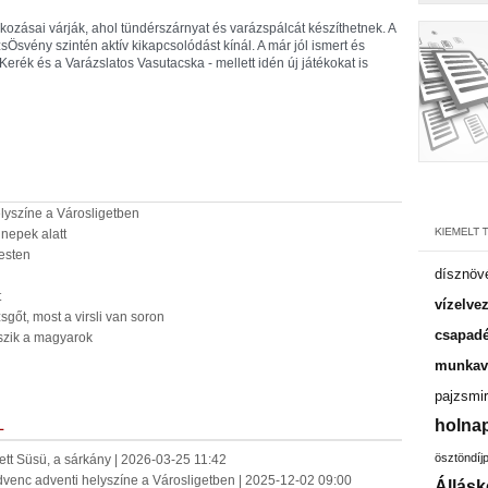
ozásai várják, ahol tündérszárnyat és varázspálcát készíthetnek. A
sÖsvény szintén aktív kikapcsolódást kínál. A már jól ismert és
Kerék és a Varázslatos Vasutacska - mellett idén új játékokat is
lyszíne a Városligetben
nnepek alatt
esten
dísznöv
t
vízelve
gőt, most a virsli van soron
csapadé
szik a magyarok
munkavá
pajzsmir
holnap
L
ösztöndíj
lett Süsü, a sárkány | 2026-03-25 11:42
dvenc adventi helyszíne a Városligetben | 2025-12-02 09:00
Állásk