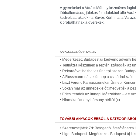
A gyerekeket a VarázsMűhely kézműves foglalk
többállomásos, játékos feladatokból álló Varáz
kedvelt attrakciók - a Bűvös Körhinta, a Varázs
kipróbálhatnak a gyerekek.
Megérkezett Budapest új kedvenc adventi he
Teltházra készülnek a reptéri szállodák az ü
Rekordévet hozhat az ünnepi szezon Budap
A Rossmann-nál az ünnep a családról szól
Liszt Ferenc Kamarazenekar Ünnepi Koncer
Sokan már az ünnepek előtt megvették a pezs
Édes trendek az ünnepi időszakban – ezt ve
Nincs karácsony bársony nélkül (x)
TOVÁBBI ANYAGOK EBBŐL A KATEGÓRIÁBÓ
Szerencsejáték Zrt: Befogadó játszótér arca 
Liget Budapest: Megérkezett Budapest új ke