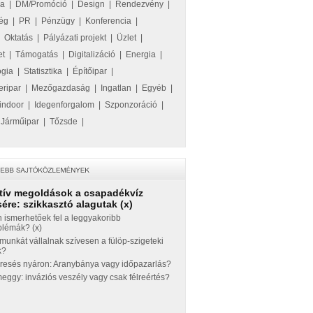
ka
|
DM/Promóció
|
Design
|
Rendezvény
|
ég
|
PR
|
Pénzügy
|
Konferencia
|
|
Oktatás
|
Pályázati projekt
|
Üzlet
|
et
|
Támogatás
|
Digitalizáció
|
Energia
|
ógia
|
Statisztika
|
Építőipar
|
eripar
|
Mezőgazdaság
|
Ingatlan
|
Egyéb
|
indoor
|
Idegenforgalom
|
Szponzoráció
|
|
Járműipar
|
Tőzsde
|
tív megoldások a csapadékvíz
ére: szikkasztó alagutak (x)
 ismerhetőek fel a leggyakoribb
blémák? (x)
munkát vállalnak szívesen a fülöp-szigeteki
k?
eresés nyáron: Aranybánya vagy időpazarlás?
ggy: inváziós veszély vagy csak félreértés?