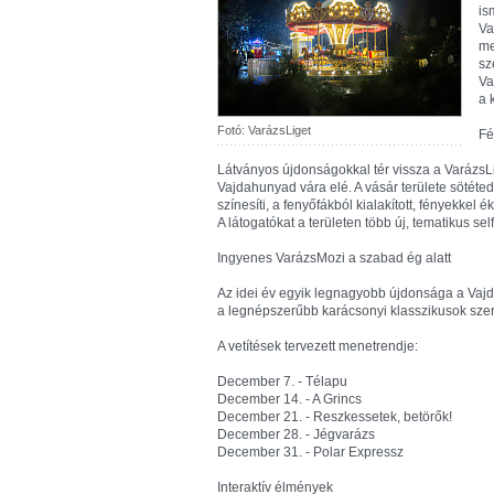
is
Va
me
sz
Va
a 
Fotó: VarázsLiget
Fé
Látványos újdonságokkal tér vissza a VarázsLi
Vajdahunyad vára elé. A vásár területe sötéted
színesíti, a fenyőfákból kialakított, fényekkel
A látogatókat a területen több új, tematikus sel
Ingyenes VarázsMozi a szabad ég alatt
Az idei év egyik legnagyobb újdonsága a Vajd
a legnépszerűbb karácsonyi klasszikusok sze
A vetítések tervezett menetrendje:
December 7. - Télapu
December 14. - A Grincs
December 21. - Reszkessetek, betörők!
December 28. - Jégvarázs
December 31. - Polar Expressz
Interaktív élmények