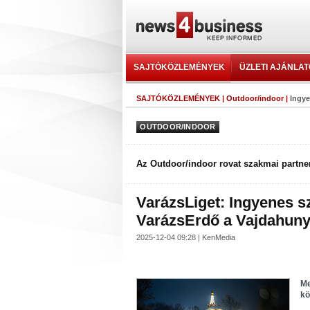
SAJTÓKÖZLEMÉNYEK
ÜZLETI AJÁNLA
SAJTÓKÖZLEMÉNYEK
|
Outdoor/indoor
|
Ingye
OUTDOOR/INDOOR
Az Outdoor/indoor rovat szakmai partner
VarázsLiget: Ingyenes sz
VarázsErdő a Vajdahuny
2025-12-04 09:28 | KenMedia
Me
kö