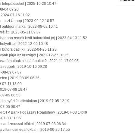
éki településeket | 2025-10-20 10:47
08-04 09:20
| 2024-07-16 11:02
a Liszt Ünnep | 2023-09-12 10:57
d outdoor márka | 2023-08-02 10:41
tréját | 2023-05-31 09:37
zabadban remek kerti bútorokkal (x) | 2023-04-13 11:52
 helyett tej | 2022-12-09 10:48
i bútoraidat! (x) | 2022-04-25 11:23
ovább járja az országot | 2021-12-27 10:15
asználhatóak a kínálópultok? | 2021-11-17 09:05
s reggeli | 2019-10-16 09:28
19-08-09 07:07
geten | 2019-08-09 06:36
9-07-11 13:09
 2019-07-09 19:47
9-07-09 06:53
 a nyári fesztiválokon | 2019-07-05 12:19
-07-05 08:47
ei OTP Bank Fogászati Roadshow | 2019-07-03 14:49
-07-03 11:06
 az autizmussal élőket | 2019-07-03 06:34
je a villamosmegállókban | 2019-06-25 17:55