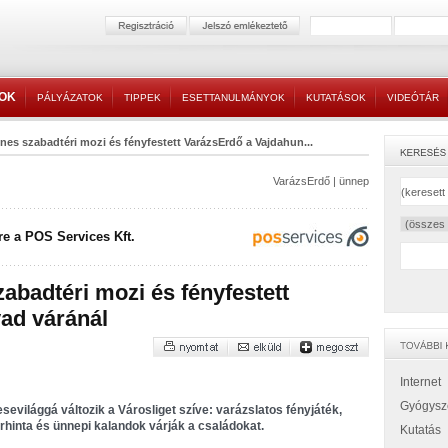
TOK
PÁLYÁZATOK
TIPPEK
ESETTANULMÁNYOK
KUTATÁSOK
VIDEÓTÁR
nes szabadtéri mozi és fényfestett VarázsErdő a Vajdahun...
VarázsErdő
|
ünnep
e a POS Services Kft.
abadtéri mozi és fényfestett
ad váránál
Internet
Gyógysz
sevilággá változik a Városliget szíve: varázslatos fényjáték,
rhinta és ünnepi kalandok várják a családokat.
Kutatás