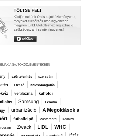
TÖLTSE FEL!
Küldjön nekünk Ön is sajtóközleményeket,
melyeket ellenőrzés után ingyenesen
megjelenítünk! A feltöltéshez regisztráció
szükséges, ami szintén ingyenes!
|
|
|
ény
szőrtelenítés
szerszám
|
|
|
zetés
Étkező
italcsomagolás
|
|
kvíz
vérplazma
külföldi
|
|
|
Samsung
llalás
Lenovo
|
|
urbanizáció
A Megoldások a
igy
|
|
|
ért
futballcipő
Mastercard
irodalmi
|
|
|
|
Zwack
LIDL
WHC
program
|
|
|
eresés
látás
sportcipő