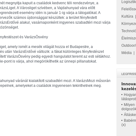
Logiszti
mét megnyitja kapuit a családok kedvenc téli rendezvénye, a
rázsLiget. A Városliget szívében, a Vajdahunyad vára előtt
Felelőss
grendezett esemény idén is január 1-ig várja a látogatókat. A
Kultúra
ervezők számos újdonsággal készültek: a terület fényfestett
rázsErdővé alakul, vasárnaponként ingyenes szabadtéri mozi várja
Környez
közönséget.
Technol
nyfestészet és VarázsÖsvény
Élelmisz
Outdoor/
get, amely ismét a mesék világát hozza el Budapestre, a
és után VarázsErdővé változik: a fákat különleges fényfestészet
Média
 ékített VarázsÖsvény pedig egyedi hangulatot teremt az esti sétákhoz.
fie-pont is várja, ahol megörökíthetik az ünnepi pillanatokat.
ahunyad váránál kialakított szabadtéri mozi. A VarázsMozi műsorán
Innova
repelnek, amelyeket a családok ingyenesen tekinthetnek meg.
kezelés
Hogyan
látáspro
Milyen 
dolgozó
Állásk
Babérme
(x)