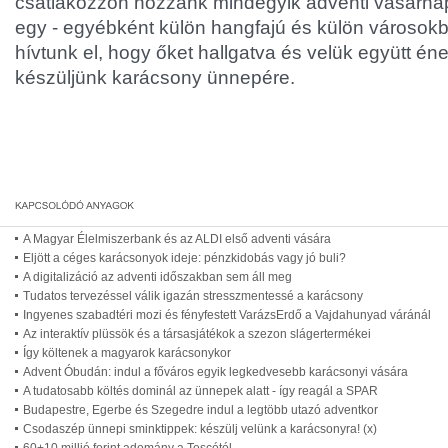
csatlakozzon hozzánk mindegyik adventi vasárna
egy - egyébként külön hangfajú és külön városokb
hívtunk el, hogy őket hallgatva és velük együtt é
készüljünk karácsony ünnepére.
A Magyar Élelmiszerbank és az ALDI első adventi vására
Eljött a céges karácsonyok ideje: pénzkidobás vagy jó buli?
A digitalizáció az adventi időszakban sem áll meg
Tudatos tervezéssel válik igazán stresszmentessé a karácsony
Ingyenes szabadtéri mozi és fényfestett VarázsErdő a Vajdahunyad váránál
Az interaktív plüssök és a társasjátékok a szezon slágertermékei
Így költenek a magyarok karácsonykor
Advent Óbudán: indul a főváros egyik legkedvesebb karácsonyi vására
A tudatosabb költés dominál az ünnepek alatt - így reagál a SPAR
Budapestre, Egerbe és Szegedre indul a legtöbb utazó adventkor
Csodaszép ünnepi sminktippek: készülj velünk a karácsonyra! (x)