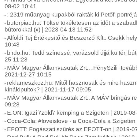
08-02 10:41
: 2319 műanyag kupakból rakták ki Petőfi portréj
butorpiac.hu: Töltse tökéletesen az időt a szabad
bútorokkal (x) | 2023-04-13 11:52
Alföldi Tej Értékesítő és Beszerző Kft.: Csekk hely
10:48
birdo.hu: Tedd színessé, varázsold újjá kültéri bút
25 11:23
MÁV Magyar Államvasutak Zrt.: „FénySzili” tovább 
2021-12-27 10:15
reklameszkoz.hu: Mitől hasznosak és mire haszn
kínálópultok? | 2021-11-17 09:05
MÁV Magyar Államvasutak Zrt.: A MÁV bringás re
09:28
E.ON: Igazi \'zöld\' kemping a Szigeten | 2019-08
Coca-Cola: #loveislove - a Coca-Cola a Szigeten
EFOTT: Fogászati szűrés az EFOTT-on | 2019-07