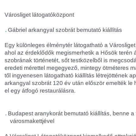
Városliget látogatóközpont
Gábriel arkangyal szobrát bemutató kiállítás
Egy különleges élménytér látogatható a Városlige
ahol az érdeklődők megismerhetik a Hősök terén á
szobrának történetét, sőt testközelből is megcsodá
eredeti mérettel megegyező, mintegy ötméteres más
től ingyenesen látogatható kiállítás létrejöttének a
arkangyal szobrát 120 év után először emelték le he
el egy átfogó restaurálásra.
Budapest aranykorát bemutató kiállítás, benne a
városmakettjével