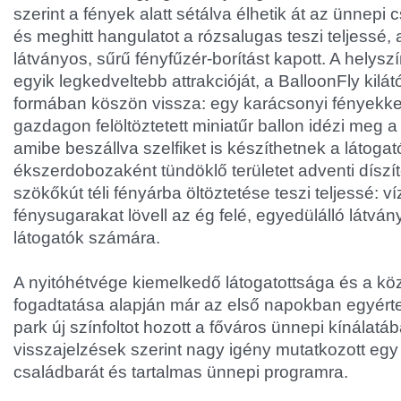
szerint a fények alatt sétálva élhetik át az ünnepi
és meghitt hangulatot a rózsalugas teszi teljessé
látványos, sűrű fényfűzér-borítást kapott. A helys
egyik legkedveltebb attrakcióját, a BalloonFly kilát
formában köszön vissza: egy karácsonyi fényekke
gazdagon felöltöztetett miniatűr ballon idézi meg 
amibe beszállva szelfiket is készíthetnek a látogat
ékszerdobozaként tündöklő területet adventi díszí
szökőkút téli fényárba öltöztetése teszi teljessé: ví
fénysugarakat lövell az ég felé, egyedülálló látvá
látogatók számára.
A nyitóhétvége kiemelkedő látogatottsága és a kö
fogadtatása alapján már az első napokban egyérte
park új színfoltot hozott a főváros ünnepi kínálatáb
visszajelzések szerint nagy igény mutatkozott egy 
családbarát és tartalmas ünnepi programra.