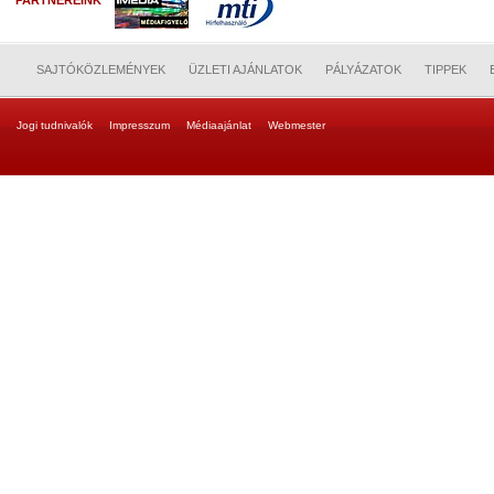
PARTNEREINK
SAJTÓKÖZLEMÉNYEK
ÜZLETI AJÁNLATOK
PÁLYÁZATOK
TIPPEK
Jogi tudnivalók
Impresszum
Médiaajánlat
Webmester