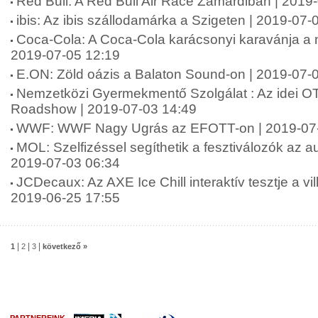
Red Bull: A Red Bull Air Race Zamárdiban | 2019
ibis: Az ibis szállodamárka a Szigeten | 2019-07-
Coca-Cola: A Coca-Cola karácsonyi karavánja a ny
2019-07-05 12:19
E.ON: Zöld oázis a Balaton Sound-on | 2019-07-
Nemzetközi Gyermekmentő Szolgálat : Az idei O
Roadshow | 2019-07-03 14:49
WWF: WWF Nagy Ugrás az EFOTT-on | 2019-07-
MOL: Szelfizéssel segíthetik a fesztiválozók az au
2019-07-03 06:34
JCDecaux: Az AXE Ice Chill interaktív tesztje a v
2019-06-25 17:55
|
|
|
1
2
3
következő »