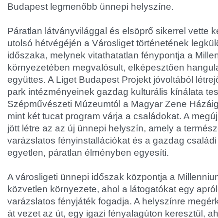
Budapest legmenőbb ünnepi helyszíne.
Páratlan látványvilággal és elsöprő sikerrel vette
utolsó hétvégéjén a Városliget történetének legkü
időszaka, melynek vitathatatlan fénypontja a Mill
környezetében megvalósult, elképesztően hangulat
együttes. A Liget Budapest Projekt jóvoltából létrejö
park intézményeinek gazdag kulturális kínálata tesz
Szépművészeti Múzeumtól a Magyar Zene Házáig 
mint két tucat program várja a családokat. A megúj
jött létre az az új ünnepi helyszín, amely a termés
varázslatos fényinstallációkat és a gazdag család
egyetlen, páratlan élményben egyesíti.
A városligeti ünnepi időszak központja a Millenn
közvetlen környezete, ahol a látogatókat egy apró
varázslatos fényjáték fogadja. A helyszínre megé
át vezet az út, egy igazi fényalagúton keresztül, a