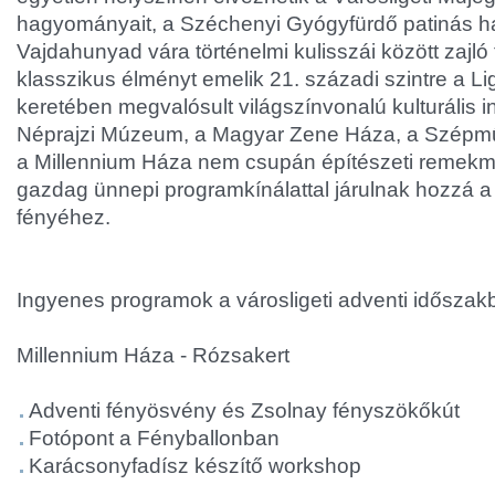
hagyományait, a Széchenyi Gyógyfürdő patinás ha
Vajdahunyad vára történelmi kulisszái között zajló 
klasszikus élményt emelik 21. századi szintre a Li
keretében megvalósult világszínvonalú kulturális 
Néprajzi Múzeum, a Magyar Zene Háza, a Szépm
a Millennium Háza nem csupán építészeti remek
gazdag ünnepi programkínálattal járulnak hozzá a 
fényéhez.
Ingyenes programok a városligeti adventi időszak
Millennium Háza - Rózsakert
Adventi fényösvény és Zsolnay fényszökőkút
Fotópont a Fényballonban
Karácsonyfadísz készítő workshop