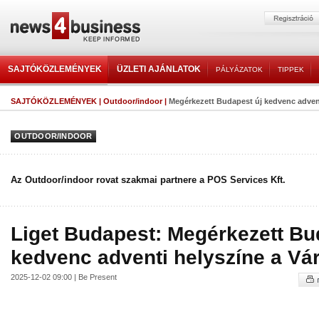
SAJTÓKÖZLEMÉNYEK
ÜZLETI AJÁNLATOK
PÁLYÁZATOK
TIPPEK
SAJTÓKÖZLEMÉNYEK
|
Outdoor/indoor
|
Megérkezett Budapest új kedvenc adventi
OUTDOOR/INDOOR
Az Outdoor/indoor rovat szakmai partnere a POS Services Kft.
Liget Budapest: Megérkezett Bu
kedvenc adventi helyszíne a Vá
2025-12-02 09:00 | Be Present