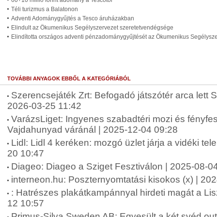
60+10 millió forint adomány a Tescótól
Téli turizmus a Balatonon
Adventi Adománygyűjtés a Tesco áruházakban
Elindult az Ökumenikus Segélyszervezet szeretetvendégsége
Elindította országos adventi pénzadománygyűjtését az Ökumenikus Segélysz
TOVÁBBI ANYAGOK EBBŐL A KATEGÓRIÁBÓL
Szerencsejáték Zrt: Befogadó játszótér arca lett 
2026-03-25 11:42
VarázsLiget: Ingyenes szabadtéri mozi és fényfes
Vajdahunyad váránál | 2025-12-04 09:28
Lidl: Lidl 4 keréken: mozgó üzlet járja a vidéki te
20 10:47
Diageo: Diageo a Sziget Fesztiválon | 2025-08-0
interneon.hu: Poszternyomtatási kisokos (x) | 20
: Hatrészes plakátkampánnyal hirdeti magát a Li
12 10:57
Primus-Silva Sweden AB: Egyesült a két svéd ou