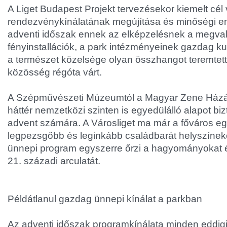
A Liget Budapest Projekt tervezésekor kiemelt cél 
rendezvénykínálatának megújítása és minőségi em
adventi időszak ennek az elképzelésnek a megvaló
fényinstallációk, a park intézményeinek gazdag kul
a természet közelsége olyan összhangot teremtett
közösség régóta várt.
A Szépművészeti Múzeumtól a Magyar Zene Házái
háttér nemzetközi szinten is egyedülálló alapot bizt
advent számára. A Városliget ma már a főváros e
legpezsgőbb és leginkább családbarát helyszínek
ünnepi program egyszerre őrzi a hagyományokat é
21. századi arculatát.
Példátlanul gazdag ünnepi kínálat a parkban
Az adventi időszak programkínálata minden eddigit