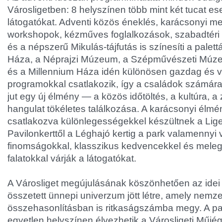
Városligetben: 8 helyszínen több mint két tucat e
látogatókat. Adventi közös éneklés, karácsonyi m
workshopok, kézműves foglalkozások, szabadtéri
és a népszerű Mikulás-tájfutás is színesíti a palet
Háza, a Néprajzi Múzeum, a Szépművészeti Múzeu
és a Millennium Háza idén különösen gazdag és v
programokkal csatlakozik, így a családok számár
jut egy új élmény — a közös időtöltés, a kultúra, a
hangulat tökéletes találkozása. A karácsonyi élmé
csatlakozva különlegességekkel készültnek a Liget
Pavilonkerttől a Léghajó kertig a park valamennyi
finomságokkal, klasszikus kedvencekkel és meleg
falatokkal várják a látogatókat.
A Városliget megújulásának köszönhetően az idei
összetett ünnepi univerzum jött létre, amely nemze
összehasonlításban is ritkaságszámba megy. A pa
egyetlen helyszínen élvezhetik a Városligeti Műj