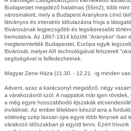
A Városliget Látogatóközpont kiemelkedő attrakci
Budapestet megidéző hatalmas (55m2), több mint 6
városmakett, mely a Budapest Aranykora című tárl
látványos és interaktív időutazásra hívja a látogat
fővárosának legpezsgőbb és legsikeresebb történe
bemutatva. Az 1867-1914 közötti "Aranykor"-ban 
megteremtették Budapestet, Európa egyik legszeb
fővárosát, melyet AR technológiával felszerelt "oko
segítségével is felfedezhetnek.
Magyar Zene Háza (11.30. - 12.21. -ig minden vas
Advent, azaz a karácsonyt megelőző, négy vasárna
a várakozásról szól. A nappalok már igen rövidek,
a még egyre hosszabbodó éjszakák elcsendesülés
invitálnak. Az ember lélekben készül arra a forduló
sötétség szép lassan újra egyre több fénynek ad t
várakozó időszakban jó együtt lenni. Ezért hívunk