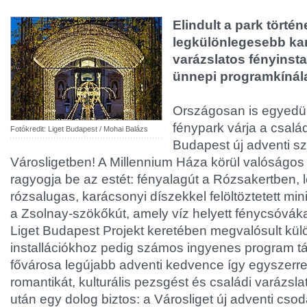
Elindult a park törté
legkülönlegesebb ka
varázslatos fényinst
ünnepi programkínála
Országosan is egyedül
fénypark várja a csalá
Fotókredit: Liget Budapest / Mohai Balázs
Budapest új adventi s
Városligetben! A Millennium Háza körül valóságos
ragyogja be az estét: fényalagút a Rózsakertben, lé
rózsalugas, karácsonyi díszekkel felöltöztetett mini
a Zsolnay-szökőkút, amely víz helyett fénycsóvákat 
Liget Budapest Projekt keretében megvalósult kül
installációkhoz pedig számos ingyenes program tá
fővárosa legújabb adventi kedvence így egyszerre
romantikát, kulturális pezsgést és családi varázsla
után egy dolog biztos: a Városliget új adventi csod