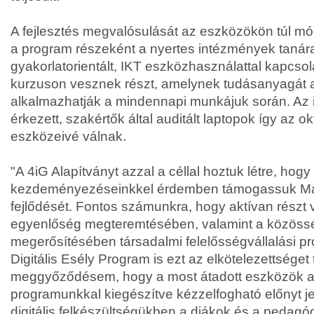
A fejlesztés megvalósulását az eszközökön túl mód
a program részeként a nyertes intézmények tanára
gyakorlatorientált, IKT eszközhasználattal kapcsol
kurzuson vesznek részt, amelynek tudásanyagát 
alkalmazhatják a mindennapi munkájuk során. Az i
érkezett, szakértők által auditált laptopok így az o
eszközeivé válnak.
"A 4iG Alapítványt azzal a céllal hoztuk létre, hogy
kezdeményezéseinkkel érdemben támogassuk Magy
fejlődését. Fontos számunkra, hogy aktívan részt v
egyenlőség megteremtésében, valamint a közöss
megerősítésében társadalmi felelősségvállalási pr
Digitális Esély Program is ezt az elkötelezettséget 
meggyőződésem, hogy a most átadott eszközök az
programunkkal kiegészítve kézzelfogható előnyt j
digitális felkészültségükben a diákok és a pedagó