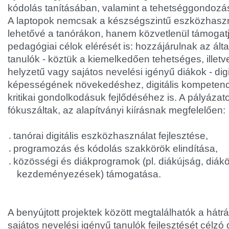
kódolás tanításában, valamint a tehetséggondozás
A laptopok nemcsak a készségszintű eszközhaszná
lehetővé a tanórákon, hanem közvetlenül támogat
pedagógiai célok elérését is: hozzájárulnak az ált
tanulók - köztük a kiemelkedően tehetséges, illetv
helyzetű vagy sajátos nevelési igényű diákok - digit
képességének növekedéshez, digitális kompetenci
kritikai gondolkodásuk fejlődéséhez is. A pályázato
fókuszáltak, az alapítványi kiírásnak megfelelően:
tanórai digitális eszközhasználat fejlesztése,
programozás és kódolás szakkörök elindítása,
közösségi és diákprogramok (pl. diákújság, diá
kezdeményezések) támogatása.
A benyújtott projektek között megtalálhatók a hát
sajátos nevelési igényű tanulók fejlesztését célz