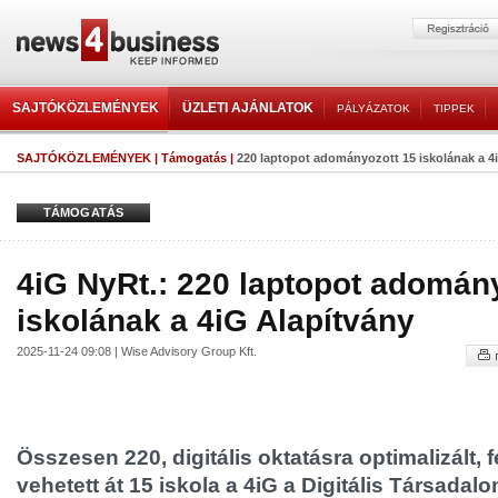
SAJTÓKÖZLEMÉNYEK
ÜZLETI AJÁNLATOK
PÁLYÁZATOK
TIPPEK
SAJTÓKÖZLEMÉNYEK
|
Támogatás
|
220 laptopot adományozott 15 iskolának a 4
TÁMOGATÁS
4iG NyRt.: 220 laptopot adomán
iskolának a 4iG Alapítvány
2025-11-24 09:08 | Wise Advisory Group Kft.
Összesen 220, digitális oktatásra optimalizált, fe
vehetett át 15 iskola a 4iG a Digitális Társadalo