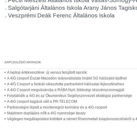
Pécsi Meszesi Általános Iskola Vasas-Somogy-Hir
Salgótarjáni Általános Iskola Arany János Tagisk
Veszprémi Deák Ferenc Általános Iskola
A laptop értékvesztése: új versus felújított opciók
A 4iG csoport Észak-Macedón leányvállalata önálló 5G hálózatot építhet
A 4iG Csoport a Nokiát választotta partnerként hálózatai fejlesztéséhez
A 4iG Csoport megvásárolja a RÁBA Nyrt. többségi részvénycsomagját
Folytatódik a 4iG és az Ökumenikus Segélyszervezet stratégiai partnersége
A 4iG csoport tagjává vált a PR-TELECOM
Partnerségre lépett a montenegrói kormány és a 4iG csoport
Majdnem duplájára nőtt a 4iG nyeresége tavaly
Végleges megállapodást kötöttek a német Rheinmetall tulajdonszerzéséről a 