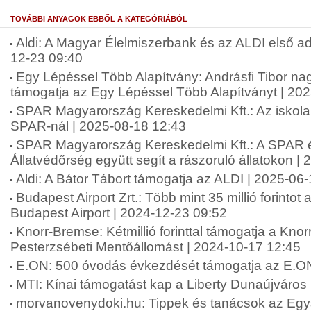
TOVÁBBI ANYAGOK EBBŐL A KATEGÓRIÁBÓL
Aldi: A Magyar Élelmiszerbank és az ALDI első ad
12-23 09:40
Egy Lépéssel Több Alapítvány: Andrásfi Tibor na
támogatja az Egy Lépéssel Több Alapítványt | 20
SPAR Magyarország Kereskedelmi Kft.: Az iskol
SPAR-nál | 2025-08-18 12:43
SPAR Magyarország Kereskedelmi Kft.: A SPAR 
Állatvédőrség együtt segít a rászoruló állatokon |
Aldi: A Bátor Tábort támogatja az ALDI | 2025-06
Budapest Airport Zrt.: Több mint 35 millió forinto
Budapest Airport | 2024-12-23 09:52
Knorr-Bremse: Kétmillió forinttal támogatja a Kn
Pesterzsébeti Mentőállomást | 2024-10-17 12:45
E.ON: 500 óvodás évkezdését támogatja az E.ON
MTI: Kínai támogatást kap a Liberty Dunaújváros
morvanovenydoki.hu: Tippek és tanácsok az Eg