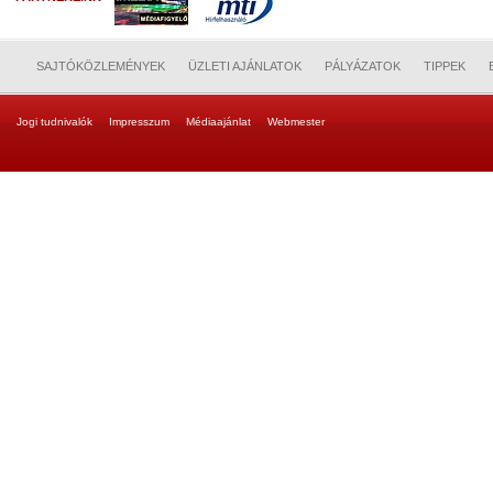
SAJTÓKÖZLEMÉNYEK
ÜZLETI AJÁNLATOK
PÁLYÁZATOK
TIPPEK
Jogi tudnivalók
Impresszum
Médiaajánlat
Webmester