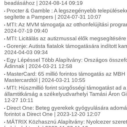
beadásához | 2024-08-14 09:19
Procter & Gamble : A legszegényebb települések
segítette a Pampers | 2024-07-31 10:07
MTI: Az MVM támogatja az otthonfelújítási progr
2024-07-19 09:40
MTI: Licitálás az autizmussal élők megsegítésére
Gorenje: Autista fiatalok támogatására indított k
2024-04-03 09:34
Egy Lépéssel Több Alapítvány: Országos összefo
Ádinnak | 2024-03-21 12:58
MasterCard: 65 millió forintos támogatás az MBH
Mastercardtól | 2024-03-21 10:55
MTI: Húszmillió forint sürgősségi támogatást ad a
államtitkárság a székelyudvarhelyi Tamási Áron 
12-27 10:11
Direct One: Beteg gyerekek gyógyulására adomán
forintot a Direct One | 2023-12-20 12:07
MÁTRIX Közhasznú Alapítvány: Nyolcezer szere