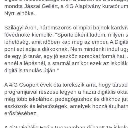
mondta Jászai Gellért, a 4iG Alapítvány kuratóriu
Nyrt. elnöke.
Szilágyi Áron, háromszoros olimpiai bajnok kardví
fővédnöke kiemelte: "Sportolóként tudom, milyen 
lehetőség, amit időben kap meg az ember. A Digit
pont ezt adja a diákoknak. Nem mindenki indul ug
de egy jó tanár, egy jó eszköz sorsokat formálhat. J
ennél a lépésnél, a startnál amikor ezek az iskolák
digitális tanulás útján."
A 4iG Csoport évek óta törekszik arra, hogy társada
programjaival részese legyen a hazai digitális okt
még több iskolához, pedagógushoz és diákhoz ju
eszközök és lehetőségek, amelyek hozzájárulhatna
erősítéséhez.
A 4iG Digitális Esély Programban díjazott 15 iskola