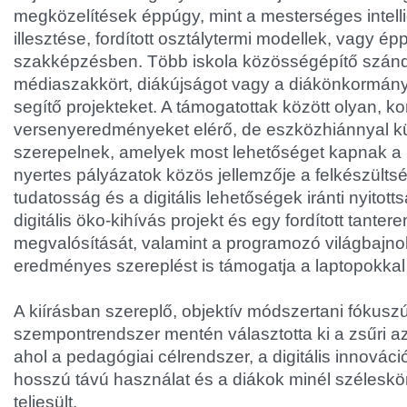
megközelítések éppúgy, mint a mesterséges intell
illesztése, fordított osztálytermi modellek, vagy 
szakképzésben. Több iskola közösségépítő szándék
médiaszakkört, diákújságot vagy a diákönkormán
segítő projekteket. A támogatottak között olyan, 
versenyeredményeket elérő, de eszközhiánnyal k
szerepelnek, amelyek most lehetőséget kapnak a 
nyertes pályázatok közös jellemzője a felkészülts
tudatosság és a digitális lehetőségek iránti nyitot
digitális öko-kihívás projekt és egy fordított tante
megvalósítását, valamint a programozó világbajn
eredményes szereplést is támogatja a laptopokkal 
A kiírásban szereplő, objektív módszertani fókuszú
szempontrendszer mentén választotta ki a zsűri a
ahol a pedagógiai célrendszer, a digitális innováció,
hosszú távú használat és a diákok minél széleskö
teljesült.