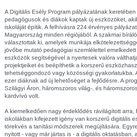
A Digitális Esély Program pályázatának keretében
pedagógusok és diákok kaptak új eszközöket, aki
iskoláját építik. A felhívásra 224 érvényes pályázat
Magyarország minden régiójából. A szakmai bírál
választottak ki, amelyek munkája elkötelezettséggel
jövőbe mutató pedagógiai szemlélettel emelkedett
eszközök segítségével a nyertesek valóra válthatjá
projektjeiket és beépíthetik a korszerű eszközhasz
tehetséggondozó vagy közösségi gyakorlatukba. 
ezer diáknak ad új lehetőséget a fejlődésre. A pr
Szilágyi Áron, háromszoros világ-, és háromszoros
kardvívó volt.
A kiemelkedően nagy érdeklődés rávilágított arra
iskolákban kifejezett igény van korszerű digitális 
törekvés a tanítási módszerek megújítására. Egy
nyitott - vagy már jártas is - a digitális oktatásba