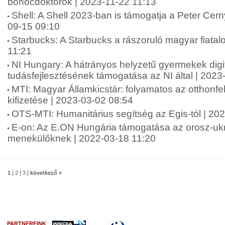
bohócdoktorok | 2023-11-22 11:13
Shell: A Shell 2023-ban is támogatja a Peter Cern
09-15 09:10
Starbucks: A Starbucks a rászoruló magyar fiatal
11:21
NI Hungary: A hátrányos helyzetű gyermekek digit
tudásfejlesztésének támogatása az NI által | 2023
MTI: Magyar Államkicstár: folyamatos az otthonfe
kifizetése | 2023-03-02 08:54
OTS-MTI: Humanitárius segítség az Egis-tól | 20
E-on: Az E.ON Hungária támogatása az orosz-ukr
menekülőknek | 2022-03-18 11:20
|
|
|
1
2
3
következő »
PARTNEREINK