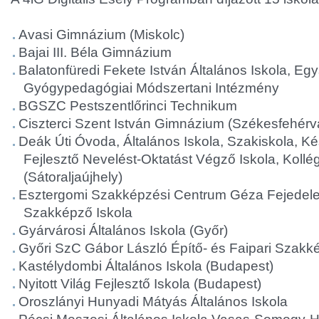
Avasi Gimnázium (Miskolc)
Bajai III. Béla Gimnázium
Balatonfüredi Fekete István Általános Iskola, Eg
Gyógypedagógiai Módszertani Intézmény
BGSZC Pestszentlőrinci Technikum
Ciszterci Szent István Gimnázium (Székesfehérv
Deák Úti Óvoda, Általános Iskola, Szakiskola, Ké
Fejlesztő Nevelést-Oktatást Végző Iskola, Koll
(Sátoraljaújhely)
Esztergomi Szakképzési Centrum Géza Fejedel
Szakképző Iskola
Gyárvárosi Általános Iskola (Győr)
Győri SzC Gábor László Építő- és Faipari Szakk
Kastélydombi Általános Iskola (Budapest)
Nyitott Világ Fejlesztő Iskola (Budapest)
Oroszlányi Hunyadi Mátyás Általános Iskola