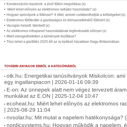
Kondenzációs kazánok: a jövő fűtési megoldása (x)
Miért lehet előnyös az elektromos radiátor használata? (x)
Hogyan spóroljunk a fűtéssel? 4 ötlet, amivel csökkenthetjük a költségeket (x)
Elektromos fűtőtesttel a gazdaságos és környezetkímélő fűtésért (x)
Vacogás helyett: fabrikett (x)
Az elektromos infrapanel használatának legfontosabb előnyei (x)
Miért elengedhetetlen a kémények tisztítása?
Tilos lehet a gázfűtés 2025-től az új építésű házakban Nagy-Britanniában
TOVÁBBI ANYAGOK EBBŐL A KATEGÓRIÁBÓL
otk.hu: Energetikai tanúsítványok Miskolcon: ami
egy ingatlanpiacon | 2026-01-16 09:39
E-on: Az ünnepek alatt nem végez tervezett árams
munkákat az E.ON | 2025-12-04 10:47
ecoheat.hu: Miért lehet előnyös az elektromos rad
| 2025-08-29 11:04
nvsolar.hu: Mit mutat a napelem hatékonysága? (
nordicsystems.hu: Hogyan működik a napelem, és