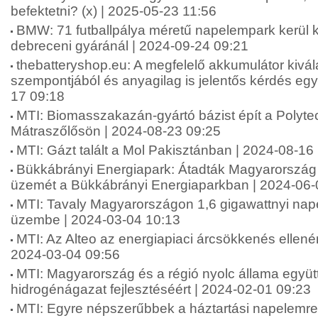
befektetni? (x) | 2025-05-23 11:56
BMW: 71 futballpálya méretű napelempark kerül 
debreceni gyáránál | 2024-09-24 09:21
thebatteryshop.eu: A megfelelő akkumulátor kivá
szempontjából és anyagilag is jelentős kérdés egys
17 09:18
MTI: Biomasszakazán-gyártó bázist épít a Polytec
Mátraszőlősön | 2024-08-23 09:25
MTI: Gázt talált a Mol Pakisztánban | 2024-08-16
Bükkábrányi Energiapark: Átadták Magyarország 
üzemét a Bükkábrányi Energiaparkban | 2024-06-
MTI: Tavaly Magyarországon 1,6 gigawattnyi nap
üzembe | 2024-03-04 10:13
MTI: Az Alteo az energiapiaci árcsökkenés ellenére 
2024-03-04 09:56
MTI: Magyarország és a régió nyolc állama együ
hidrogénágazat fejlesztéséért | 2024-02-01 09:23
MTI: Egyre népszerűbbek a háztartási napelemr