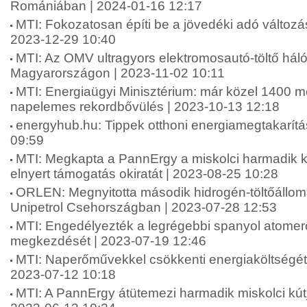
Romániában | 2024-01-16 12:17
MTI: Fokozatosan építi be a jövedéki adó változá
2023-12-29 10:40
MTI: Az OMV ultragyors elektromosautó-töltő hálóz
Magyarországon | 2023-11-02 10:11
MTI: Energiaügyi Minisztérium: már közel 1400 m
napelemes rekordbővülés | 2023-10-13 12:18
energyhub.hu: Tippek otthoni energiamegtakarítá
09:59
MTI: Megkapta a PannErgy a miskolci harmadik k
elnyert támogatás okiratát | 2023-08-25 10:28
ORLEN: Megnyitotta második hidrogén-töltőáll
Unipetrol Csehországban | 2023-07-28 12:53
MTI: Engedélyezték a legrégebbi spanyol atome
megkezdését | 2023-07-19 12:46
MTI: Naperőművekkel csökkenti energiaköltségét ö
2023-07-12 10:18
MTI: A PannErgy átütemezi harmadik miskolci kútj