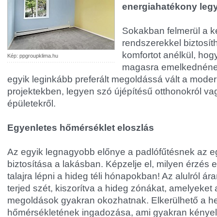
energiahatékony leg
Sokakban felmerül a ké
rendszerekkel biztosít
komfortot anélkül, ho
Kép: ppgroupklima.hu
magasra emelkednének
egyik leginkább preferált megoldássá vált a moder
projektekben, legyen szó újépítésű otthonokról vagy
épületekről.
Egyenletes hőmérséklet eloszlás
Az egyik legnagyobb előnye a padlófűtésnek az 
biztosítása a lakásban. Képzelje el, milyen érzés
talajra lépni a hideg téli hónapokban! Az alulról á
terjed szét, kiszorítva a hideg zónákat, amelyeket a
megoldások gyakran okozhatnak. Elkerülhető a h
hőmérsékletének ingadozása, ami gyakran kénye