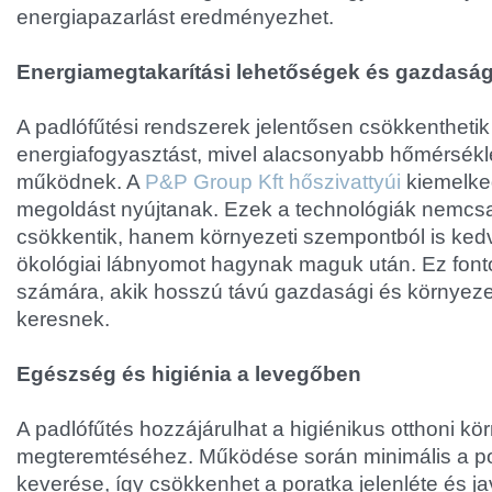
energiapazarlást eredményezhet.
Energiamegtakarítási lehetőségek és gazdaság
A padlófűtési rendszerek jelentősen csökkenthetik
energiafogyasztást, mivel alacsonyabb hőmérsékl
működnek. A
P&P Group Kft hőszivattyúi
kiemelke
megoldást nyújtanak. Ezek a technológiák nemcsak
csökkentik, hanem környezeti szempontból is ked
ökológiai lábnyomot hagynak maguk után. Ez font
számára, akik hosszú távú gazdasági és környeze
keresnek.
Egészség és higiénia a levegőben
A padlófűtés hozzájárulhat a higiénikus otthoni kö
megteremtéséhez. Működése során minimális a po
keverése, így csökkenhet a poratka jelenléte és jav