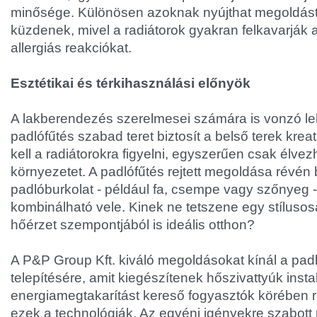
minősége. Különösen azoknak nyújthat megoldást, 
küzdenek, mivel a radiátorok gyakran felkavarják 
allergiás reakciókat.
Esztétikai és térkihasználási előnyök
A lakberendezés szerelmesei számára is vonzó le
padlófűtés szabad teret biztosít a belső terek krea
kell a radiátorokra figyelni, egyszerűen csak élvez
környezetet. A padlófűtés rejtett megoldása révén
padlóburkolat - például fa, csempe vagy szőnyeg 
kombinálható vele. Kinek ne tetszene egy stílusos
hőérzet szempontjából is ideális otthon?
A P&P Group Kft. kiváló megoldásokat kínál a pad
telepítésére, amit kiegészítenek hőszivattyúk insta
energiamegtakarítást kereső fogyasztók körében 
ezek a technológiák. Az egyéni igényekre szabott