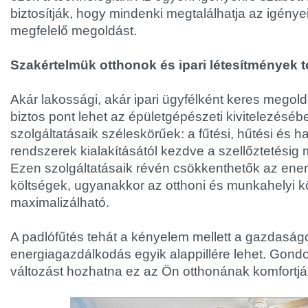
biztosítják, hogy mindenki megtalálhatja az igény
megfelelő megoldást.
Szakértelmük otthonok és ipari létesítmények t
Akár lakossági, akár ipari ügyfélként keres megol
biztos pont lehet az épületgépészeti kivitelezéséb
szolgáltatásaik széleskörűek: a fűtési, hűtési és h
rendszerek kialakításától kezdve a szellőztetésig 
Ezen szolgáltatásaik révén csökkenthetők az ener
költségek, ugyanakkor az otthoni és munkahelyi k
maximalizálható.
A padlófűtés tehát a kényelem mellett a gazdaság
energiagazdálkodás egyik alappillére lehet. Gondo
változást hozhatna ez az Ön otthonának komfortj