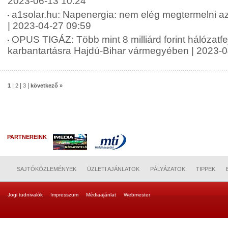
2023-06-13 10:24
a1solar.hu: Napenergia: nem elég megtermelni az á
| 2023-04-27 09:59
OPUS TIGÁZ: Több mint 8 milliárd forint hálózatfe
karbantartásra Hajdú-Bihar vármegyében | 2023-0
|
|
|
1
2
3
következő »
PARTNEREINK
SAJTÓKÖZLEMÉNYEK
ÜZLETI AJÁNLATOK
PÁLYÁZATOK
TIPPEK
Jogi tudnivalók
Impresszum
Médiaajánlat
Webmester