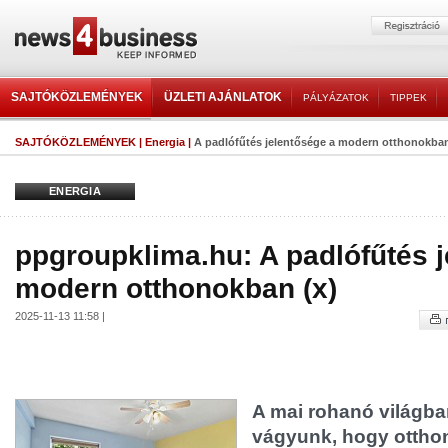
SAJTÓKÖZLEMÉNYEK
ÜZLETI AJÁNLATOK
PÁLYÁZATOK
TIPPEK
SAJTÓKÖZLEMÉNYEK
|
Energia
|
A padlófűtés jelentősége a modern otthonokban
ENERGIA
ppgroupklima.hu: A padlófűtés 
modern otthonokban (x)
2025-11-13 11:58 |
A mai rohanó világba
vágyunk, hogy ottho