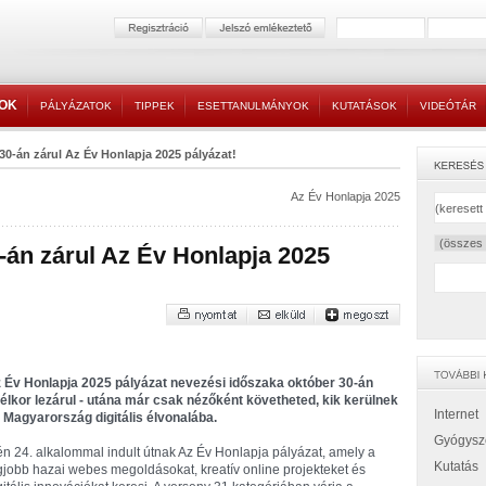
TOK
PÁLYÁZATOK
TIPPEK
ESETTANULMÁNYOK
KUTATÁSOK
VIDEÓTÁR
30-án zárul Az Év Honlapja 2025 pályázat!
Az Év Honlapja 2025
-án zárul Az Év Honlapja 2025
 Év Honlapja 2025 pályázat nevezési időszaka október 30-án
félkor lezárul - utána már csak nézőként követheted, kik kerülnek
Internet
 Magyarország digitális élvonalába.
Gyógysz
én 24. alkalommal indult útnak Az Év Honlapja pályázat, amely a
Kutatás
gjobb hazai webes megoldásokat, kreatív online projekteket és