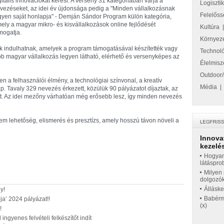
gitális innovációkat keresi. A verseny 31 kategóriában várja a
Logiszti
vezéseket, az idei év újdonsága pedig a "Minden vállalkozásnak
Felelőss
gyen saját honlapja" - Demján Sándor Program külön kategória,
ely a magyar mikro- és kisvállalkozások online fejlődését
Kultúra
mogatja.
Környez
k indulhatnak, amelyek a program támogatásával készítették vagy
Technol
öbb magyar vállalkozás legyen látható, elérhető és versenyképes az
Élelmisz
Outdoor/
en a felhasználói élmény, a technológiai színvonal, a kreatív
Média
ap. Tavaly 329 nevezés érkezett, közülük 90 pályázatot díjaztak, az
ett. Az idei mezőny várhatóan még erősebb lesz, így minden nevezés
 lehetőség, elismerés és presztízs, amely hosszú távon növeli a
Innova
kezelés
Hogyan
látáspro
Milyen 
dolgozó
Állásk
y!
Babérme
a’ 2024 pályázat!!
(x)
!
ingyenes felvételi felkészítőt indít