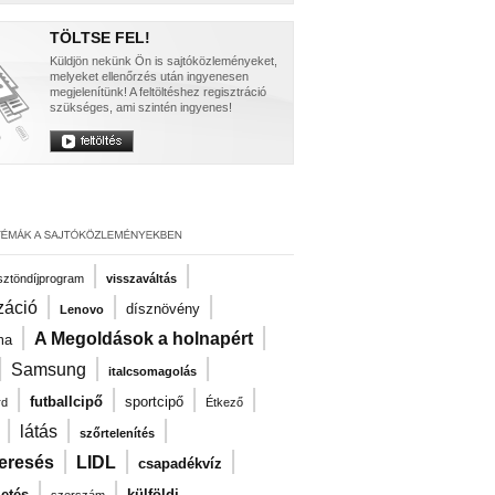
TÖLTSE FEL!
Küldjön nekünk Ön is sajtóközleményeket,
melyeket ellenőrzés után ingyenesen
megjelenítünk! A feltöltéshez regisztráció
szükséges, ami szintén ingyenes!
|
|
ösztöndíjprogram
visszaváltás
|
|
|
záció
dísznövény
Lenovo
|
|
A Megoldások a holnapért
ma
|
|
|
Samsung
italcsomagolás
|
|
|
|
futballcipő
sportcipő
rd
Étkező
|
|
|
látás
szőrtelenítés
|
|
|
eresés
LIDL
csapadékvíz
|
|
zetés
külföldi