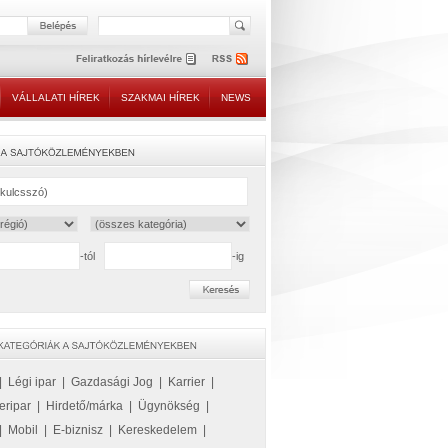
VÁLLALATI HÍREK
SZAKMAI HÍREK
NEWS
-tól
-ig
|
Légi ipar
|
Gazdasági Jog
|
Karrier
|
eripar
|
Hirdető/márka
|
Ügynökség
|
|
Mobil
|
E-biznisz
|
Kereskedelem
|