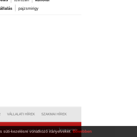
szerszám
|
llalás
pajzsmirigy
R
VÁLLALATI HÍREK
SZAKMAI HÍREK
s süti-kezelésre vonatkozó irányelveket.
Bővebben