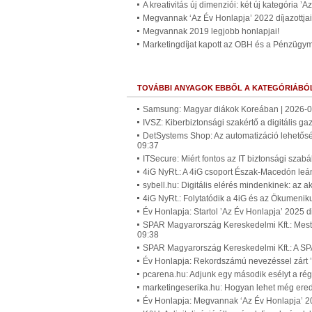
A kreativitás új dimenziói: két új kategória ’
Megvannak ‘Az Év Honlapja’ 2022 díjazottjai
Megvannak 2019 legjobb honlapjai!
Marketingdíjat kapott az OBH és a Pénzügymi
TOVÁBBI ANYAGOK EBBŐL A KATEGÓRIÁBÓ
Samsung: Magyar diákok Koreában | 2026-0
IVSZ: Kiberbiztonsági szakértő a digitális g
DetSystems Shop: Az automatizáció lehetőség
09:37
ITSecure: Miért fontos az IT biztonsági szab
4iG NyRt.: A 4iG csoport Észak-Macedón leán
sybell.hu: Digitális elérés mindenkinek: az
4iG NyRt.: Folytatódik a 4iG és az Ökumenik
Év Honlapja: Startol ’Az Év Honlapja’ 2025 d
SPAR Magyarország Kereskedelmi Kft.: Mester
09:38
SPAR Magyarország Kereskedelmi Kft.: A SPAR 
Év Honlapja: Rekordszámú nevezéssel zárt ’
pcarena.hu: Adjunk egy második esélyt a rég
marketingeserika.hu: Hogyan lehet még er
Év Honlapja: Megvannak ‘Az Év Honlapja’ 202