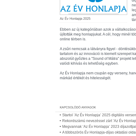
di
ne
le
am
Az Év Honlapja 2025
tá
Ebben az új kategóriában azok a vállalkozáso
újították meg honlapjukat. A cél, hogy minél t
online térben is.
A zsűri nemcsak a látványra figyel - döntésükb
tartalom és az innováció is kiemelt szerepet k
abszolút győztes a "Sound of Mátra" projekt l
valódi kihívás és lehetőség egyben.
Az Év Honlapja nem csupán egy verseny, hanem
márkád értékét és hitelességét.
Startol ’Az Év Honlapja’ 2025 digitális versen
Rekordszámú nevezéssel zárt ’Az Év Honlapj
Megvannak ‘Az Év Honlapja’ 2023 díjazottjai
A többszörös Év Honlapja-díjas oktatási oldal 