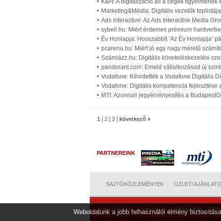
K&H: A digitalizáció áll a cégek figyelméne
Marketing&Média: Digitális vezetők toplistáj
Ads Interactive: Az Ads Interactive Media G
sybell.hu: Miért érdemes prémium hardverbe
Év Honlapja: Hosszabbít ’Az Év Honlapja’ pá
pcarena.hu: Miért jó egy nagy méretű számít
Számlázz.hu: Digitális követeléskezelési szo
pandorant.com: Emeld vállalkozásod új szinte
Vodafone: Kihirdették a Vodafone Digitális Dí
Vodafone: Digitális kompetencia fejlesztése
MTI: Azonnali jegyérvényesítés a Budapest
|
|
|
1
2
3
következő »
PARTNEREINK
SAJTÓKÖZLEMÉNYEK
ÜZLETI AJÁNLAT
Jogi tudnivalók
Impresszum
Médiaajánlat
Web
Weboldalunk a jobb felhasználói élmény biztosítása