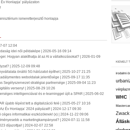
Az Év Honlapja’ pályázaton
!
nisztérium ismeretterjesztő honlapja
L
7-07 12:04
azdaság idei női példaképe | 2026-05-16 09:14
ei: Hogyan alakíthatja át az AI a vállalkozásokat? | 2026-01-09
ályzat? | 2025-12-09 09:48
yvállalata önálló 5G hálózatot építhet | 2025-10-27 21:25
irodalmi 
 akadálymentes weboldalak jelentősége | 2025-09-17 11:35
urbani
us Segélyszervezet stratégiai partnersége | 2025-09-04 11:23
igitális verseny! | 2025-08-29 10:26
vérplaz
séges intelligenciával és e-learninggel újít a SPAR | 2025-06-02
WHC
újabb lépést tett a digitalizáció felé | 2025-05-27 10:16
Masterca
Az Év Honlapja’ 2024 pályázat!! | 2024-12-17 09:30
Zwack
i céges informatikai eszközöknek! (x) | 2024-11-22 09:06
edményesebb a marketingkampányod? | 2024-07-11 11:58
Állásk
3 díjazottjai! | 2024-02-07 22:58
vízelve