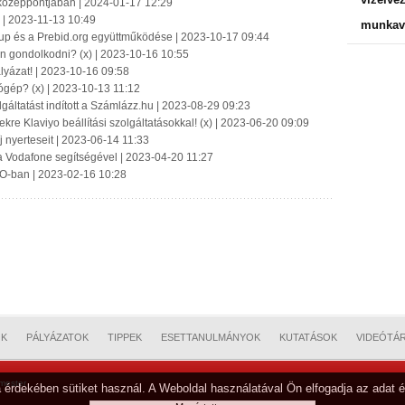
k középpontjában | 2024-01-17 12:29
a | 2023-11-13 10:49
munkavá
roup és a Prebid.org együttműködése | 2023-10-17 09:44
n gondolkodni? (x) | 2023-10-16 10:55
lyázat! | 2023-10-16 09:58
ógép? (x) | 2023-10-13 11:12
lgáltatást indított a Számlázz.hu | 2023-08-29 09:23
kre Klaviyo beállítási szolgáltatásokkal! (x) | 2023-06-20 09:09
j nyerteseit | 2023-06-14 11:33
 a Vodafone segítségével | 2023-04-20 11:27
GO-ban | 2023-02-16 10:28
OK
PÁLYÁZATOK
TIPPEK
ESETTANULMÁNYOK
KUTATÁSOK
VIDEÓTÁ
mester
 érdekében sütiket használ. A Weboldal használatával Ön elfogadja az adat é