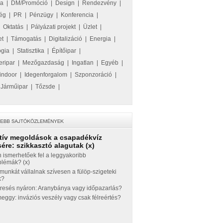
ka
|
DM/Promóció
|
Design
|
Rendezvény
|
ég
|
PR
|
Pénzügy
|
Konferencia
|
|
Oktatás
|
Pályázati projekt
|
Üzlet
|
et
|
Támogatás
|
Digitalizáció
|
Energia
|
ógia
|
Statisztika
|
Építőipar
|
eripar
|
Mezőgazdaság
|
Ingatlan
|
Egyéb
|
indoor
|
Idegenforgalom
|
Szponzoráció
|
|
Járműipar
|
Tőzsde
|
tív megoldások a csapadékvíz
ére: szikkasztó alagutak (x)
 ismerhetőek fel a leggyakoribb
blémák? (x)
munkát vállalnak szívesen a fülöp-szigeteki
k?
eresés nyáron: Aranybánya vagy időpazarlás?
ggy: inváziós veszély vagy csak félreértés?