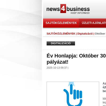
SAJTÓKÖZLEMÉNYEK
ÜZLETI AJÁNLA
SAJTÓKÖZLEMÉNYEK
|
Digitalizáció
|
Október 
DIGITALIZÁCIÓ
Év Honlapja: Október 30
pályázat!
2025-10-13 09:37 |
Az
éj
be
Id
le