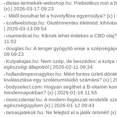
dietas-termekek-webshop.hu: Prebiotikus rost a b
(x) | 2026-03-17 09:23
: Mitől borulhat fel a hüvelyflóra egyensúlya? (x)
szafiwebshop.hu: Gluténmentes életmód: kihívás
| 2026-03-13 09:54
usamedical.hu: Kiknek lehet érdekes a CBD olaj? 
11:02
douglas.hu: A tenger gyógyító ereje a szépségápo
09 09:23
Kutyakajas.hu: Nem szép, de beszédes: a kutya s
egészségi állapotról | 2026-02-11 09:34
hollandimpexnagyker.hu: Miért fontos üzleti dönt
kiválasztása egy szoláriumstúdió számára? (x) | 
bodyselect.com: Hogyan segíthet a B-vitamin kom
mindennapokban? (x) | 2026-01-16 11:55
moriczdental.hu: A modern fogászati rendelők sze
egészségügyben (x) | 2026-01-12 09:43
tarsasjatekok.hu: Ne felejtsd el a játék örömét! (x