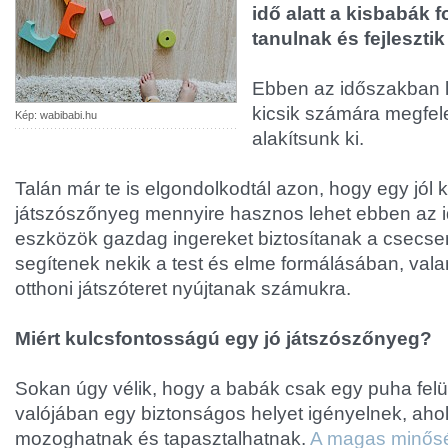
idő alatt a kisbabák 
tanulnak és fejleszti
Ebben az időszakban l
kicsik számára megfel
Kép: wabibabi.hu
alakítsunk ki.
Talán már te is elgondolkodtál azon, hogy egy jól k
játszószőnyeg mennyire hasznos lehet ebben az 
eszközök gazdag ingereket biztosítanak a csecs
segítenek nekik a test és elme formálásában, valam
otthoni játszóteret nyújtanak számukra.
Miért kulcsfontosságú egy jó játszószőnyeg?
Sokan úgy vélik, hogy a babák csak egy puha felü
valójában egy biztonságos helyet igényelnek, aho
mozoghatnak és tapasztalhatnak.
A magas minős