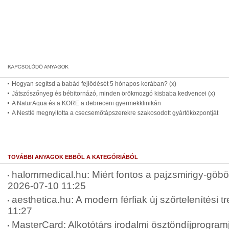
Hogyan segítsd a babád fejlődését 5 hónapos korában? (x)
Játszószőnyeg és bébitornázó, minden örökmozgó kisbaba kedvencei (x)
A NaturAqua és a KORE a debreceni gyermekklinikán
A Nestlé megnyitotta a csecsemőtápszerekre szakosodott gyártóközpontját
TOVÁBBI ANYAGOK EBBŐL A KATEGÓRIÁBÓL
halommedical.hu: Miért fontos a pajzsmirigy-göbök
2026-07-10 11:25
aesthetica.hu: A modern férfiak új szőrtelenítési t
11:27
MasterCard: Alkotótárs irodalmi ösztöndíjprogram