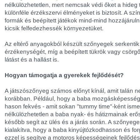
nélkülözhetetlen, mert nemcsak védi őket a hideg 
különféle érzékszervi élményeket is biztosít. A sz
formák és beépített játékok mind-mind hozzájárul
kicsik felfedezhessék környezetüket.
Az eltérő anyagokból készült szőnyegek serkentik 
érzékenységét, míg a beépített tükrök vagy csörgő 
látást és a hallást is.
Hogyan támogatja a gyerekek fejlődését?
A játszószőnyeg számos előnyt kínál, amit talán n
korábban. Például, hogy a baba mozgásképességei
hason fekvés - amit sokan "tummy time"-ként isme
nélkülözhetetlen a baba nyak- és hátizmainak erő
később segít az ülés és a járás során. A szőnyeg
kialakítva, hogy a baba kinyújtózkodhasson és for
ezzel is segítve a motoros képességeinek fejlődés