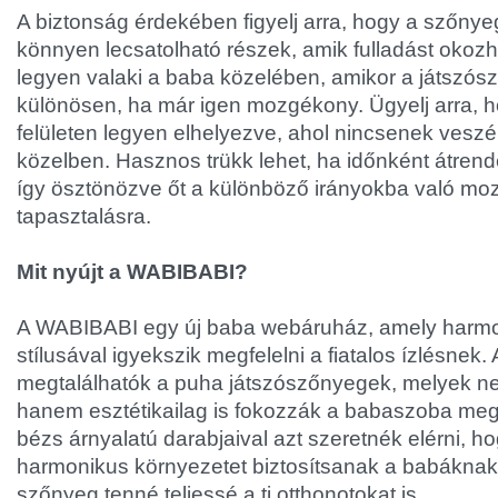
A biztonság érdekében figyelj arra, hogy a szőnye
könnyen lecsatolható részek, amik fulladást okoz
legyen valaki a baba közelében, amikor a játszós
különösen, ha már igen mozgékony. Ügyelj arra, h
felületen legyen elhelyezve, ahol nincsenek veszél
közelben. Hasznos trükk lehet, ha időnként átrend
így ösztönözve őt a különböző irányokba való mo
tapasztalásra.
Mit nyújt a WABIBABI?
A WABIBABI egy új baba webáruház, amely harmoni
stílusával igyekszik megfelelni a fiatalos ízlésnek.
megtalálhatók a puha játszószőnyegek, melyek n
hanem esztétikailag is fokozzák a babaszoba meg
bézs árnyalatú darabjaival azt szeretnék elérni, h
harmonikus környezetet biztosítsanak a babáknak.
szőnyeg tenné teljessé a ti otthonotokat is.