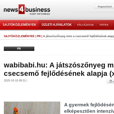
SAJTÓKÖZLEMÉNYEK
ÜZLETI AJÁNLATOK
PÁLYÁZATOK
TIPPEK
SAJTÓKÖZLEMÉNYEK
|
PR
|
A játszószőnyeg mint a csecsemő fejlődésének alapj
PR
wabibabi.hu: A játszószőnyeg m
csecsemő fejlődésének alapja (
2025-10-10 09:31 |
A gyermek fejlődésén
elképesztően intenzív