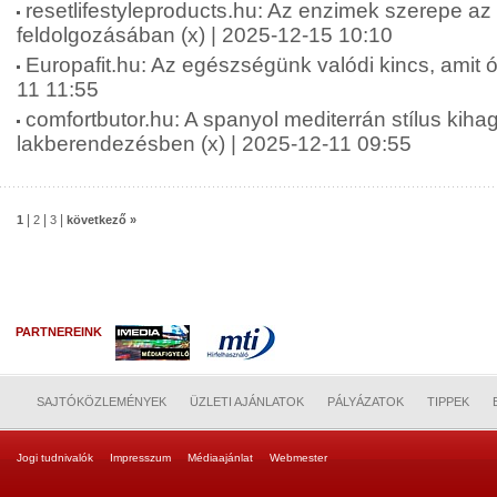
resetlifestyleproducts.hu: Az enzimek szerepe az
feldolgozásában (x) | 2025-12-15 10:10
Europafit.hu: Az egészségünk valódi kincs, amit óv
11 11:55
comfortbutor.hu: A spanyol mediterrán stílus kiha
lakberendezésben (x) | 2025-12-11 09:55
|
|
|
1
2
3
következő »
PARTNEREINK
SAJTÓKÖZLEMÉNYEK
ÜZLETI AJÁNLATOK
PÁLYÁZATOK
TIPPEK
Jogi tudnivalók
Impresszum
Médiaajánlat
Webmester