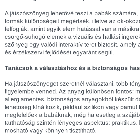
A játszószőnyeg lehetővé teszi a babák számára,
formák különbségeit megértsék, illetve az ok-oko
felfogják, amint egyik elem hatással van a másikra
csörgő-suhogó elemek a vizuális és hallási ingere
szőnyeg egy valódi interaktív teret biztosít, amel
és érzékszervi fejlődését egyaránt segíti.
Tanácsok a választáshoz és a biztonságos ha
Ha játszószőnyeget szeretnél választani, több té
figyelembe venned. Az anyag különösen fontos: 
allergiamentes, biztonságos anyagokból készült 
lehetőség kínálkozik, például szilikon vagy pamut 
megfelelőek a babáknak, még ha esetleg a szájába
tarthatóság szintén lényeges aspektus; praktikus,
mosható vagy könnyen tisztítható.