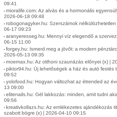
09:41
mioralife.com: Az alvás és a hormonális egyensúly
2026-06-18 09:48
robogonagyker.hu: Szerszámok nélkülözhetetlen 
06-17 09:23
aranyeresseg.hu: Mennyi víz elegendő a szervez
06-15 11:00
forgey.hu: Ismerd meg a jövőt: a modern pénztárca
2026-05-13 09:35
moemax.hu: Az otthoni szaunázás előnyei (x) | 2
piktor94.hu: Új lehetőségek a ház és autó festés 
09:52
yolofood.hu: Hogyan változhat az étrended az év
13 09:00
elitenails.hu: Gél lakkozás: minden, amit tudni aka
09:56
kreativkollazs.hu: Az emlékezetes ajándékozás ti
szabott bögre (x) | 2026-04-10 09:15