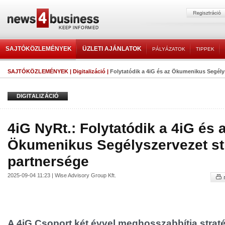
SAJTÓKÖZLEMÉNYEK
ÜZLETI AJÁNLATOK
PÁLYÁZATOK
TIPPEK
SAJTÓKÖZLEMÉNYEK
|
Digitalizáció
|
Folytatódik a 4iG és az Ökumenikus Segélysz
DIGITALIZÁCIÓ
4iG NyRt.: Folytatódik a 4iG és 
Ökumenikus Segélyszervezet str
partnersége
2025-09-04 11:23 | Wise Advisory Group Kft.
A 4iG Csoport két évvel meghosszabbítja straté