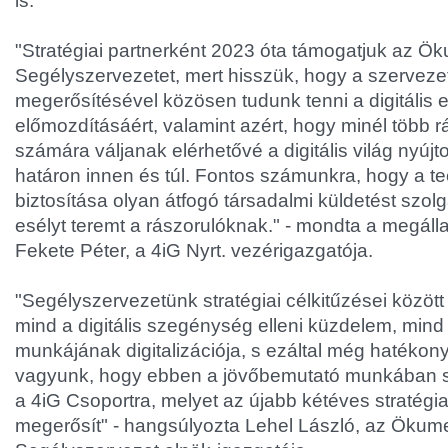
is.
"Stratégiai partnerként 2023 óta támogatjuk az Ö
Segélyszervezetet, mert hisszük, hogy a szerve
megerősítésével közösen tudunk tenni a digitális
előmozdításáért, valamint azért, hogy minél több 
számára váljanak elérhetővé a digitális világ nyújt
határon innen és túl. Fontos számunkra, hogy a t
biztosítása olyan átfogó társadalmi küldetést szolg
esélyt teremt a rászorulóknak." - mondta a megáll
Fekete Péter, a 4iG Nyrt. vezérigazgatója.
"Segélyszervezetünk stratégiai célkitűzései között
mind a digitális szegénység elleni küzdelem, mind
munkájának digitalizációja, s ezáltal még hatékon
vagyunk, hogy ebben a jövőbemutató munkában s
a 4iG Csoportra, melyet az újabb kétéves stratégi
megerősít" - hangsúlyozta Lehel László, az Ökum