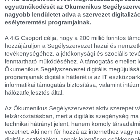
együttműködését az Ökumenikus Segélyszervez
nagyobb lendületet adva a szervezet digitalizá
esélyteremtési programjainak.
A 4iG Csoport célja, hogy a 200 millió forintos tám
hozzájáruljon a Segélyszervezet hazai és nemzetkö
tevékenységéhez, a jótékonysági és szociális t
fenntartható működéséhez. A támogatás emellett l
Ökumenikus Segélyszervezet digitális megújulását 
programjainak digitális hátterét is az IT eszközpark
informatikai támogatás biztosítása, valamint intéz
hálózatfejlesztés által.
Az Ökumenikus Segélyszervezet aktív szerepet váll
felzárkóztatásban, mert a digitális szegénység 
technikai hátrányt jelent, hanem komoly társadalmi
vezethet. Aki nem fér hozzá az internethez vagy n
digitális eszközöket, annak jelentősen csökkennek