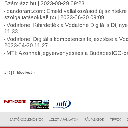
Számlázz.hu | 2023-08-29 09:23
pandorant.com: Emeld vállalkozásod új szintekre K
szolgáltatásokkal! (x) | 2023-06-20 09:09
Vodafone: Kihirdették a Vodafone Digitális Díj nye
11:33
Vodafone: Digitális kompetencia fejlesztése a Vo
2023-04-20 11:27
MTI: Azonnali jegyérvényesítés a BudapestGO-b
|
|
|
1
2
3
következő »
PARTNEREINK
SAJTÓKÖZLEMÉNYEK
ÜZLETI AJÁNLATOK
PÁLYÁZATOK
TIPPEK