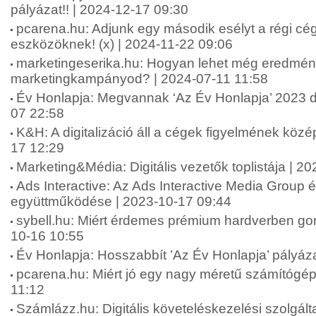
pályázat!! | 2024-12-17 09:30
pcarena.hu: Adjunk egy második esélyt a régi cég
eszközöknek! (x) | 2024-11-22 09:06
marketingeserika.hu: Hogyan lehet még eredmé
marketingkampányod? | 2024-07-11 11:58
Év Honlapja: Megvannak ‘Az Év Honlapja’ 2023 díj
07 22:58
K&H: A digitalizáció áll a cégek figyelmének köz
17 12:29
Marketing&Média: Digitális vezetők toplistája | 2
Ads Interactive: Az Ads Interactive Media Group é
együttműködése | 2023-10-17 09:44
sybell.hu: Miért érdemes prémium hardverben gon
10-16 10:55
Év Honlapja: Hosszabbít ’Az Év Honlapja’ pályáza
pcarena.hu: Miért jó egy nagy méretű számítógép
11:12
Számlázz.hu: Digitális követeléskezelési szolgáltat