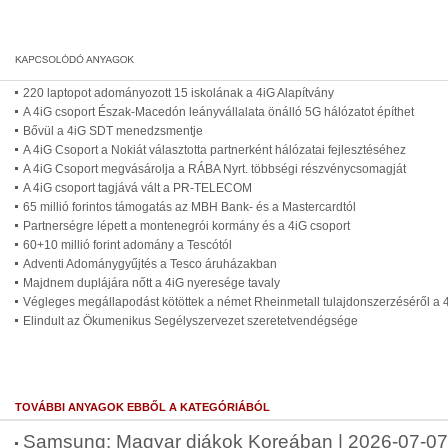
220 laptopot adományozott 15 iskolának a 4iG Alapítvány
A 4iG csoport Észak-Macedón leányvállalata önálló 5G hálózatot építhet
Bővül a 4iG SDT menedzsmentje
A 4iG Csoport a Nokiát választotta partnerként hálózatai fejlesztéséhez
A 4iG Csoport megvásárolja a RÁBA Nyrt. többségi részvénycsomagját
A 4iG csoport tagjává vált a PR-TELECOM
65 millió forintos támogatás az MBH Bank- és a Mastercardtól
Partnerségre lépett a montenegrói kormány és a 4iG csoport
60+10 millió forint adomány a Tescótól
Adventi Adománygyűjtés a Tesco áruházakban
Majdnem duplájára nőtt a 4iG nyeresége tavaly
Végleges megállapodást kötöttek a német Rheinmetall tulajdonszerzéséről a 
Elindult az Ökumenikus Segélyszervezet szeretetvendégsége
TOVÁBBI ANYAGOK EBBŐL A KATEGÓRIÁBÓL
Samsung: Magyar diákok Koreában | 2026-07-07