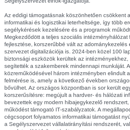
Segélyszervezet elnök-igazgatója.
Az eddigi támogatásnak köszönhetően csökkent 
informatikai és logisztikai leterheltsége, így több er
segélykérések kezelésére és a programok működt
Megkezdődött a teljes szociális intézményhálózat
fejlesztése, korszerűbbé vált az adománykezelés 
szervezet digitalizációja is. 2024-ben közel 100 la
biztonsági eszközök kerültek az intézményekhez,
segítették a szakemberek mindennapi munkáját. A
közreműködésével három intézményben elindult az
felmérése is, amely a következő években országos
bővülhet. Az országos központban is sor került egy
korszerűsítésre: megújult a hardver- és hálózati inf
bevezettek egy modern hibajegykezelő rendszert, 
működést támogató IT-szabályzatok. A megállapo
cégcsoport folyamatos informatikai támogatást nyújt
a Segélyszervezet vállalatirányítási rendszerét, va