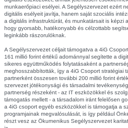
munkaerőpiaci esélyei. A Segélyszervezet ezért 
digitális esélyeit javítja, hanem saját szociális inté
a digitális infrastruktúrát, és munkatársait is képz
hogy gyorsabb, hatékonyabb és célzottabb segíts
leginkább rászorulóknak.
A Segélyszervezet céljait támogatva a 4iG Csopor
161 millió forint értékű adománnyal segítette a digit
sikeres együttműködés folytatásaként a partnerség
meghosszabbították, így a 4iG Csoport stratégiai tá
partnerként összesen további 200 millió forint érté
szervezet jótékonysági és társadalmi tevékenységé
partnerség részeként - az IT eszközökkel és szolg
támogatás mellett - a társadalom iránt felelősen g
a 4iG csoport egyéb eszközökkel is támogatja a s
programjainak megvalósulását, is így például Ön
részt vesz az Ökumenikus Segélyszervezet karit