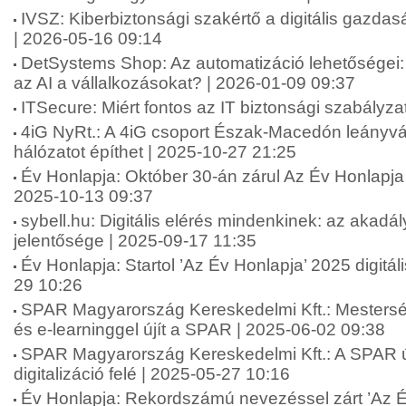
IVSZ: Kiberbiztonsági szakértő a digitális gazdas
| 2026-05-16 09:14
DetSystems Shop: Az automatizáció lehetőségei: 
az AI a vállalkozásokat? | 2026-01-09 09:37
ITSecure: Miért fontos az IT biztonsági szabályz
4iG NyRt.: A 4iG csoport Észak-Macedón leányvál
hálózatot építhet | 2025-10-27 21:25
Év Honlapja: Október 30-án zárul Az Év Honlapja 
2025-10-13 09:37
sybell.hu: Digitális elérés mindenkinek: az akad
jelentősége | 2025-09-17 11:35
Év Honlapja: Startol ’Az Év Honlapja’ 2025 digitál
29 10:26
SPAR Magyarország Kereskedelmi Kft.: Mesterség
és e-learninggel újít a SPAR | 2025-06-02 09:38
SPAR Magyarország Kereskedelmi Kft.: A SPAR új
digitalizáció felé | 2025-05-27 10:16
Év Honlapja: Rekordszámú nevezéssel zárt ’Az É