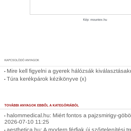
Kép: mountex.hu
Mire kell figyelni a gyerek hálózsák kiválasztásak
Túra kerékpárok kézikönyve (x)
TOVÁBBI ANYAGOK EBBŐL A KATEGÓRIÁBÓL
halommedical.hu: Miért fontos a pajzsmirigy-göbök
2026-07-10 11:25
aesthetica.hu: A modern férfiak új szőrtelenítési t