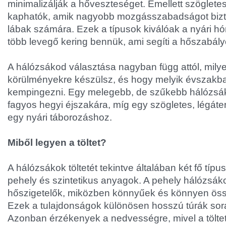
minimalizálják a hőveszteséget. Emellett szöglete
kaphatók, amik nagyobb mozgásszabadságot bizto
lábak számára. Ezek a típusok kiválóak a nyári h
több levegő kering bennük, ami segíti a hőszabály
A hálózsákod választása nagyban függ attól, milye
körülményekre készülsz, és hogy melyik évszakba
kempingezni. Egy melegebb, de szűkebb hálózsák 
fagyos hegyi éjszakára, míg egy szögletes, légáte
egy nyári táborozáshoz.
Miből legyen a töltet?
A hálózsákok töltetét tekintve általában két fő típu
pehely és szintetikus anyagok. A pehely hálózsáko
hőszigetelők, miközben könnyűek és könnyen ös
Ezek a tulajdonságok különösen hosszú túrák sor
Azonban érzékenyek a nedvességre, mivel a töltet