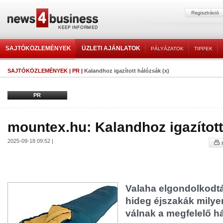
SAJTÓKÖZLEMÉNYEK
ÜZLETI AJÁNLATOK
PÁLYÁZATOK
TIPPEK
SAJTÓKÖZLEMÉNYEK
|
PR
|
Kalandhoz igazított hálózsák (x)
PR
mountex.hu: Kalandhoz igazított
2025-09-18 09:52 |
Valaha elgondolkodtá
hideg éjszakák mily
válnak a megfelelő h