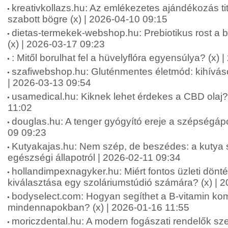
kreativkollazs.hu: Az emlékezetes ajándékozás ti
szabott bögre (x) | 2026-04-10 09:15
dietas-termekek-webshop.hu: Prebiotikus rost a b
(x) | 2026-03-17 09:23
: Mitől borulhat fel a hüvelyflóra egyensúlya? (x)
szafiwebshop.hu: Gluténmentes életmód: kihívás
| 2026-03-13 09:54
usamedical.hu: Kiknek lehet érdekes a CBD olaj? 
11:02
douglas.hu: A tenger gyógyító ereje a szépségápo
09 09:23
Kutyakajas.hu: Nem szép, de beszédes: a kutya s
egészségi állapotról | 2026-02-11 09:34
hollandimpexnagyker.hu: Miért fontos üzleti dönt
kiválasztása egy szoláriumstúdió számára? (x) | 
bodyselect.com: Hogyan segíthet a B-vitamin kom
mindennapokban? (x) | 2026-01-16 11:55
moriczdental.hu: A modern fogászati rendelők sze