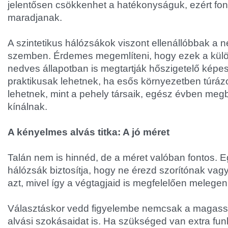
jelentősen csökkenhet a hatékonyságuk, ezért fo
maradjanak.
A szintetikus hálózsákok viszont ellenállóbbak a
szemben. Érdemes megemlíteni, hogy ezek a kül
nedves állapotban is megtartják hőszigetelő képe
praktikusak lehetnek, ha esős környezetben túrá
lehetnek, mint a pehely társaik, egész évben megb
kínálnak.
A kényelmes alvás titka: A jó méret
Talán nem is hinnéd, de a méret valóban fontos. 
hálózsák biztosítja, hogy ne érezd szorítónak vagy
azt, mivel így a végtagjaid is megfelelően melege
Választáskor vedd figyelembe nemcsak a magas
alvási szokásaidat is. Ha szükséged van extra fun