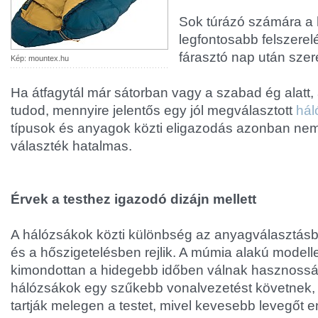
Sok túrázó számára a 
legfontosabb felszerel
fárasztó nap után szer
Kép: mountex.hu
Ha átfagytál már sátorban vagy a szabad ég alatt
tudod, mennyire jelentős egy jól megválasztott
hál
típusok és anyagok közti eligazodás azonban nem
választék hatalmas.
Érvek a testhez igazodó dizájn mellett
A hálózsákok közti különbség az anyagválasztásb
és a hőszigetelésben rejlik. A múmia alakú modell
kimondottan a hidegebb időben válnak hasznossá.
hálózsákok egy szűkebb vonalvezetést követnek,
tartják melegen a testet, mivel kevesebb levegőt 