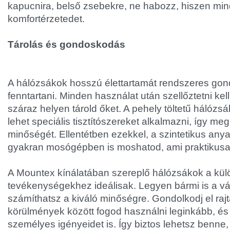
kapucnira, belső zsebekre, ne habozz, hiszen min
komfortérzetedet.
Tárolás és gondoskodás
A hálózsákok hosszú élettartamát rendszeres gon
fenntartani. Minden használat után szellőztetni kell
száraz helyen tárold őket. A pehely töltetű hálóz
lehet speciális tisztítószereket alkalmazni, így m
minőségét. Ellentétben ezekkel, a szintetikus an
gyakran mosógépben is moshatod, ami praktikusab
A Mountex kínálatában szereplő hálózsákok a külö
tevékenységekhez ideálisak. Legyen bármi is a vá
számíthatsz a kiváló minőségre. Gondolkodj el rajt
körülmények között fogod használni leginkább, és
személyes igényeidet is. Így biztos lehetsz benne