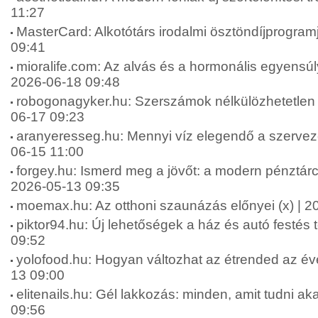
11:27
MasterCard: Alkotótárs irodalmi ösztöndíjprogram
09:41
mioralife.com: Az alvás és a hormonális egyensúly
2026-06-18 09:48
robogonagyker.hu: Szerszámok nélkülözhetetlen 
06-17 09:23
aranyeresseg.hu: Mennyi víz elegendő a szervez
06-15 11:00
forgey.hu: Ismerd meg a jövőt: a modern pénztárca
2026-05-13 09:35
moemax.hu: Az otthoni szaunázás előnyei (x) | 2
piktor94.hu: Új lehetőségek a ház és autó festés 
09:52
yolofood.hu: Hogyan változhat az étrended az év
13 09:00
elitenails.hu: Gél lakkozás: minden, amit tudni aka
09:56