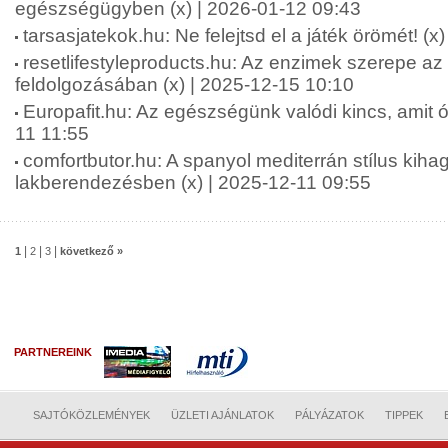
egészségügyben (x) | 2026-01-12 09:43
tarsasjatekok.hu: Ne felejtsd el a játék örömét! (x
resetlifestyleproducts.hu: Az enzimek szerepe az
feldolgozásában (x) | 2025-12-15 10:10
Europafit.hu: Az egészségünk valódi kincs, amit óv
11 11:55
comfortbutor.hu: A spanyol mediterrán stílus kiha
lakberendezésben (x) | 2025-12-11 09:55
|
|
|
1
2
3
következő »
PARTNEREINK
SAJTÓKÖZLEMÉNYEK
ÜZLETI AJÁNLATOK
PÁLYÁZATOK
TIPPEK