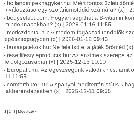
hollandimpexnagyker.hu: Miért fontos üzleti dönt
kiválasztása egy szoláriumstúdió számára? (x) | 
bodyselect.com: Hogyan segíthet a B-vitamin kom
mindennapokban? (x) | 2026-01-16 11:55
moriczdental.hu: A modern fogászati rendelők sze
egészségügyben (x) | 2026-01-12 09:43
tarsasjatekok.hu: Ne felejtsd el a játék örömét! (x
resetlifestyleproducts.hu: Az enzimek szerepe az
feldolgozásában (x) | 2025-12-15 10:10
Europafit.hu: Az egészségünk valódi kincs, amit óv
11 11:55
comfortbutor.hu: A spanyol mediterrán stílus kiha
lakberendezésben (x) | 2025-12-11 09:55
|
|
|
1
2
3
következő »