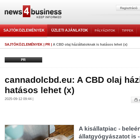
SAJTÓKÖZLEMÉNYEK
ÜZLETI AJÁNLATOK
PÁLYÁZATOK
TIPPEK
SAJTÓKÖZLEMÉNYEK
|
PR
|
A CBD olaj háziállatoknak is hatásos lehet (x)
PR
cannadolcbd.eu: A CBD olaj házi
hatásos lehet (x)
2025-09-12 09:44 |
A kisállatpiac - beleé
állatgyógyászatot is 