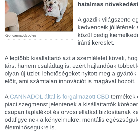
hatalmas növekedést 
A gazdik világszerte e
kedvenceik jóllétének
közül pedig kiemelked
Kép: cannadolcbd.eu
iránti kereslet.
A legtöbb kisállattartó azt a szemléletet követi, h
társ, hanem családtag is, ezért hajlandóak többet k
olyan új üzleti lehetőségeket nyitott meg a gyártó
előtt, ami számtalan innovációt is magával hozott.
A
CANNADOL által is forgalmazott CBD
termékek 
piaci szegmenst jelentenek a kisállattartók köréb
csupán táplálékot és orvosi ellátást biztosítanak
odafigyelnek a kényelmükre, mentális egészségük
életminőségükre is.