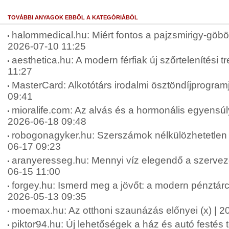
TOVÁBBI ANYAGOK EBBŐL A KATEGÓRIÁBÓL
halommedical.hu: Miért fontos a pajzsmirigy-göbök
2026-07-10 11:25
aesthetica.hu: A modern férfiak új szőrtelenítési t
11:27
MasterCard: Alkotótárs irodalmi ösztöndíjprogram
09:41
mioralife.com: Az alvás és a hormonális egyensúly
2026-06-18 09:48
robogonagyker.hu: Szerszámok nélkülözhetetlen 
06-17 09:23
aranyeresseg.hu: Mennyi víz elegendő a szervez
06-15 11:00
forgey.hu: Ismerd meg a jövőt: a modern pénztárca
2026-05-13 09:35
moemax.hu: Az otthoni szaunázás előnyei (x) | 2
piktor94.hu: Új lehetőségek a ház és autó festés 