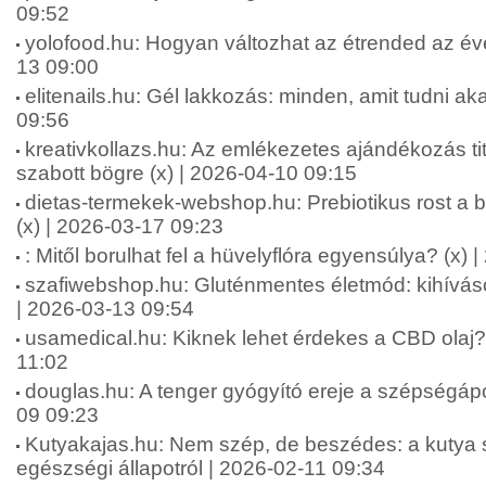
09:52
yolofood.hu: Hogyan változhat az étrended az év
13 09:00
elitenails.hu: Gél lakkozás: minden, amit tudni aka
09:56
kreativkollazs.hu: Az emlékezetes ajándékozás ti
szabott bögre (x) | 2026-04-10 09:15
dietas-termekek-webshop.hu: Prebiotikus rost a b
(x) | 2026-03-17 09:23
: Mitől borulhat fel a hüvelyflóra egyensúlya? (x)
szafiwebshop.hu: Gluténmentes életmód: kihívás
| 2026-03-13 09:54
usamedical.hu: Kiknek lehet érdekes a CBD olaj? 
11:02
douglas.hu: A tenger gyógyító ereje a szépségápo
09 09:23
Kutyakajas.hu: Nem szép, de beszédes: a kutya s
egészségi állapotról | 2026-02-11 09:34