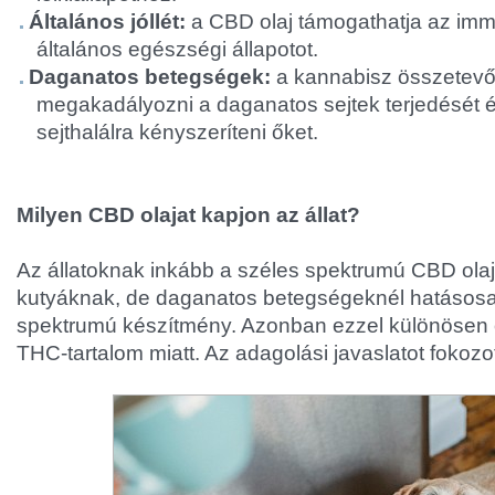
Általános jóllét:
a CBD olaj támogathatja az imm
általános egészségi állapotot.
Daganatos betegségek:
a kannabisz összetevő
megakadályozni a daganatos sejtek terjedését 
sejthalálra kényszeríteni őket.
Milyen CBD olajat kapjon az állat?
Az állatoknak inkább a széles spektrumú CBD olaj a
kutyáknak, de daganatos betegségeknél hatásosab
spektrumú készítmény. Azonban ezzel különösen ó
THC-tartalom miatt. Az adagolási javaslatot fokozott