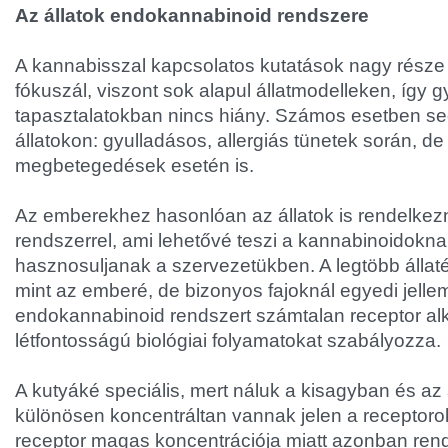
Az állatok endokannabinoid rendszere
A kannabisszal kapcsolatos kutatások nagy rész
fókuszál, viszont sok alapul állatmodelleken, így g
tapasztalatokban nincs hiány. Számos esetben seg
állatokon: gyulladásos, allergiás tünetek során, de
megbetegedések esetén is.
Az emberekhez hasonlóan az állatok is rendelke
rendszerrel, ami lehetővé teszi a kannabinoidokn
hasznosuljanak a szervezetükben. A legtöbb álla
mint az emberé, de bizonyos fajoknál egyedi jellem
endokannabinoid rendszert számtalan receptor alk
létfontosságú biológiai folyamatokat szabályozza.
A kutyáké speciális, mert náluk a kisagyban és az
különösen koncentráltan vannak jelen a receptoro
receptor magas koncentrációja miatt azonban ren