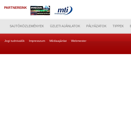
PARTNEREINK
SAJTÓKÖZLEMÉNYEK
ÜZLETI AJÁNLATOK
PÁLYÁZATOK
TIPPEK
Jogi tudnivalók
Impresszum
Médiaajánlat
Webmester