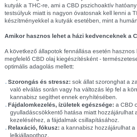
kutyák a THC-re, ami a CBD pszichoaktív hatóan
testsúlyuk miatt is nagyon óvatosnak kell lenni a
készítményekkel a kutyák esetében, mint a humá
Amikor hasznos lehet a házi kedvenceknek a C
A következő állapotok fennállása esetén hasznos l
megfelelő CBD olaj kiegészítésként - természete
optimális adagolás mellett:
Szorongás és stressz:
sok állat szoronghat a za
való elválás során vagy ha változás lép fel a kö
kannabisz segíthet ennek enyhítésében.
Fájdalomkezelés, ízületek egészsége:
a CBD o
gyulladáscsökkentő hatása miatt hozzájárulhat a
kezeléséhez, a fájdalmak csillapításához.
Relaxáció, fókusz:
a kannabisz hozzájárulhat a
lelkiállapothoz.