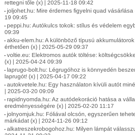
rettegni tőle (x) | 2025-11-18 09:42
joljohet.hu: Mire érdemes figyelni quad vásárlása e
19 09:45
peppi.hu: Autókulcs tokok: stílus és védelem egy
09:39
akku-elem.hu: A különböző típusú akkumulátorok
érthetően (x) | 2025-05-29 09:37
voltie.eu: Elektromos autók töltése: költségcsökk
(x) | 2025-04-24 09:39
laprugo-bolt.hu: Légrugóhoz is könnyedén besze
laprugót! (x) | 2025-04-17 09:22
autokvetele.hu: Egy használaton kívüli autót minél 
| 2025-03-20 09:09
rapidnyomda.hu: Az autódekoráció hatása a váll
eredményességére (x) | 2025-02-20 11:17
jolnyomjuk.hu: Fóliával olcsón, egyszerűen tehet
márkádat (x) | 2024-11-26 09:12
alkatreszekrobogohoz.hu: Milyen lámpát válasszu