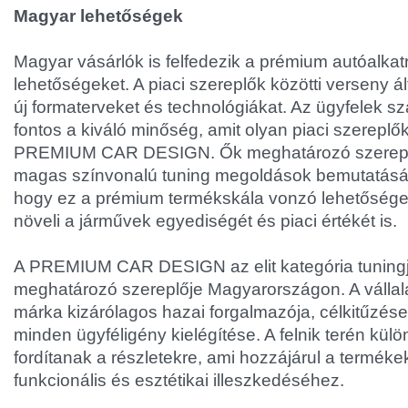
Magyar lehetőségek
Magyar vásárlók is felfedezik a prémium autóalkat
lehetőségeket. A piaci szereplők közötti verseny á
új formaterveket és technológiákat. Az ügyfelek 
fontos a kiváló minőség, amit olyan piaci szereplők
PREMIUM CAR DESIGN. Ők meghatározó szerepet
magas színvonalú tuning megoldások bemutatásáb
hogy ez a prémium termékskála vonzó lehetősége
növeli a járművek egyediségét és piaci értékét is.
A PREMIUM CAR DESIGN az elit kategória tuning
meghatározó szereplője Magyarországon. A válla
márka kizárólagos hazai forgalmazója, célkitűzései
minden ügyféligény kielégítése. A felnik terén kül
fordítanak a részletekre, ami hozzájárul a terméke
funkcionális és esztétikai illeszkedéséhez.