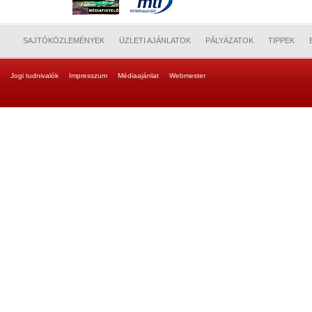
SAJTÓKÖZLEMÉNYEK
ÜZLETI AJÁNLATOK
PÁLYÁZATOK
TIPPEK
Jogi tudnivalók
Impresszum
Médiaajánlat
Webmester