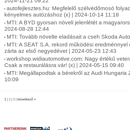
2024-11-21 09:22
autofejlesztes.hu: Megfelelő szélvédőmosó folya
kényelmes autózáshoz (x) | 2024-10-14 11:18
MTI: A BYD gyorsan növeli jelenlétét a magyarors
2024-08-28 12:44
MTI: Tovább növelte eladásait a cseh Skoda Auto
MTI: A SEAT S.A. rekord működési eredménnyel é
zárta az első negyedévet | 2024-05-23 12:43
workshop.widiautomotive.com: Nagy értékű vete
Csak a restaurálásra vár! (x) | 2024-05-15 09:40
MTI: Megállapodtak a bérekről az Audi Hungaria Z
10:09
|
|
|
1
2
3
következő »
PARTNEREINK