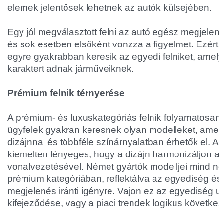
elemek jelentősek lehetnek az autók külsejében.
Egy jól megválasztott felni az autó egész megjele
és sok esetben elsőként vonzza a figyelmet. Ezér
egyre gyakrabban keresik az egyedi felniket, ame
karaktert adnak járműveiknek.
Prémium felnik térnyerése
A prémium- és luxuskategóriás felnik folyamatosan
ügyfelek gyakran keresnek olyan modelleket, amel
dizájnnal és többféle színárnyalatban érhetők el. A
kiemelten lényeges, hogy a dizájn harmonizáljon 
vonalvezetésével. Német gyártók modelljei mind n
prémium kategóriában, reflektálva az egyediség 
megjelenés iránti igényre. Vajon ez az egyediség 
kifejeződése, vagy a piaci trendek logikus követ