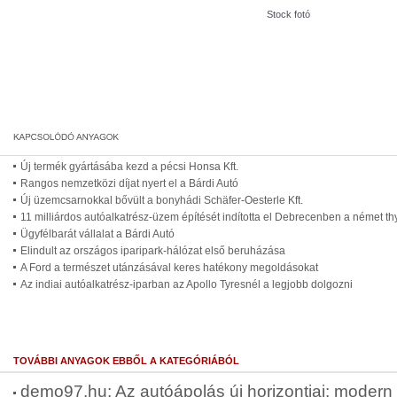
Stock fotó
Új termék gyártásába kezd a pécsi Honsa Kft.
Rangos nemzetközi díjat nyert el a Bárdi Autó
Új üzemcsarnokkal bővült a bonyhádi Schäfer-Oesterle Kft.
11 milliárdos autóalkatrész-üzem építését indította el Debrecenben a német t
Ügyfélbarát vállalat a Bárdi Autó
Elindult az országos iparipark-hálózat első beruházása
A Ford a természet utánzásával keres hatékony megoldásokat
Az indiai autóalkatrész-iparban az Apollo Tyresnél a legjobb dolgozni
TOVÁBBI ANYAGOK EBBŐL A KATEGÓRIÁBÓL
demo97.hu: Az autóápolás új horizontjai: moder