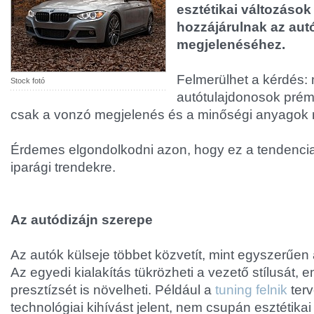
esztétikai változások
hozzájárulnak az aut
megjelenéséhez.
Felmerülhet a kérdés: 
Stock fotó
autótulajdonosok prém
csak a vonzó megjelenés és a minőségi anyagok 
Érdemes elgondolkodni azon, hogy ez a tendenci
iparági trendekre.
Az autódizájn szerepe
Az autók külseje többet közvetít, mint egyszerűe
Az egyedi kialakítás tükrözheti a vezető stílusát, 
presztízsét is növelheti. Például a
tuning felnik
ter
technológiai kihívást jelent, nem csupán esztétik