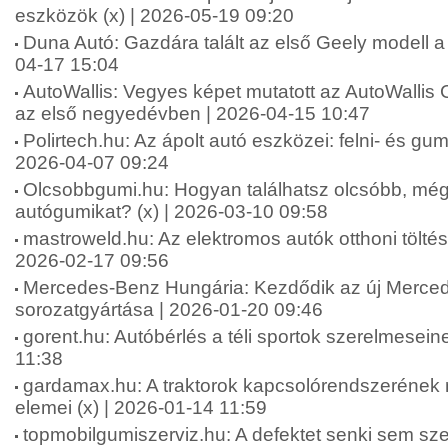
eszközök (x) | 2026-05-19 09:20
Duna Autó: Gazdára talált az első Geely modell a
04-17 15:04
AutoWallis: Vegyes képet mutatott az AutoWallis 
az első negyedévben | 2026-04-15 10:47
Polirtech.hu: Az ápolt autó eszközei: felni- és gumit
2026-04-07 09:24
Olcsobbgumi.hu: Hogyan találhatsz olcsóbb, mégi
autógumikat? (x) | 2026-03-10 09:58
mastroweld.hu: Az elektromos autók otthoni töltési
2026-02-17 09:56
Mercedes-Benz Hungária: Kezdődik az új Merc
sorozatgyártása | 2026-01-20 09:46
gorent.hu: Autóbérlés a téli sportok szerelmesein
11:38
gardamax.hu: A traktorok kapcsolórendszerének 
elemei (x) | 2026-01-14 11:59
topmobilgumiszerviz.hu: A defektet senki sem szer