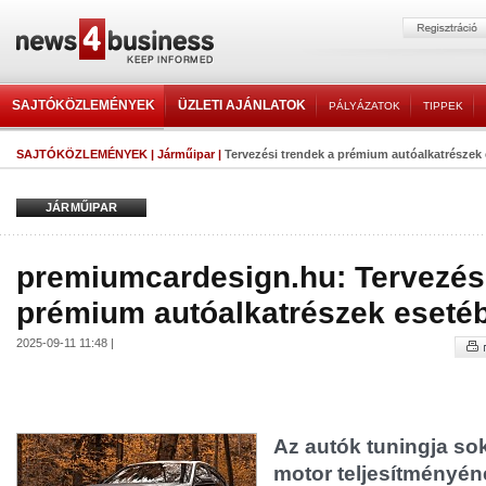
SAJTÓKÖZLEMÉNYEK
ÜZLETI AJÁNLATOK
PÁLYÁZATOK
TIPPEK
SAJTÓKÖZLEMÉNYEK
|
Járműipar
|
Tervezési trendek a prémium autóalkatrészek 
JÁRMŰIPAR
premiumcardesign.hu: Tervezési
prémium autóalkatrészek esetéb
2025-09-11 11:48 |
Az autók tuningja sok
motor teljesítményén