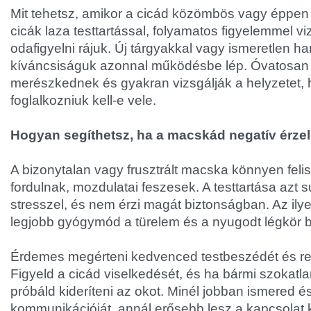
Mit tehetsz, amikor a cicád közömbös vagy éppen
cicák laza testtartással, folyamatos figyelemmel 
odafigyelni rájuk. Új tárgyakkal vagy ismeretlen h
kíváncsiságuk azonnal működésbe lép. Óvatosan
merészkednek és gyakran vizsgálják a helyzetet, 
foglalkozniuk kell-e vele.
Hogyan segíthetsz, ha a macskád negatív érzel
A bizonytalan vagy frusztrált macska könnyen felis
fordulnak, mozdulatai feszesek. A testtartása azt s
stresszel, és nem érzi magát biztonságban. Az ily
legjobb gyógymód a türelem és a nyugodt légkör b
Érdemes megérteni kedvenced testbeszédét és rea
Figyeld a cicád viselkedését, és ha bármi szokatla
próbáld kideríteni az okot. Minél jobban ismered 
kommunikációját, annál erősebb lesz a kapcsolat 