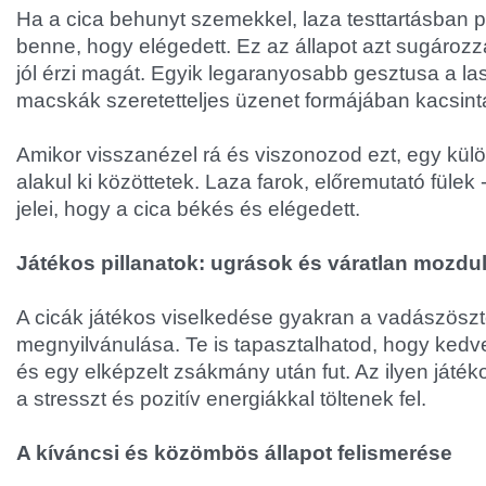
Ha a cica behunyt szemekkel, laza testtartásban p
benne, hogy elégedett. Ez az állapot azt sugározz
jól érzi magát. Egyik legaranyosabb gesztusa a la
macskák szeretetteljes üzenet formájában kacsin
Amikor visszanézel rá és viszonozod ezt, egy kül
alakul ki közöttetek. Laza farok, előremutató füle
jelei, hogy a cica békés és elégedett.
Játékos pillanatok: ugrások és váratlan mozdu
A cicák játékos viselkedése gyakran a vadászösz
megnyilvánulása. Te is tapasztalhatod, hogy kedve
és egy elképzelt zsákmány után fut. Az ilyen játék
a stresszt és pozitív energiákkal töltenek fel.
A kíváncsi és közömbös állapot felismerése