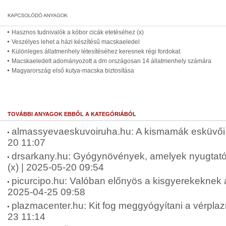
Hasznos tudnivalók a kóbor cicák etetéséhez (x)
Veszélyes lehet a házi készítésű macskaeledel
Különleges állatmenhely létesítéséhez keresnek régi fordokat.
Macskaeledelt adományozott a dm országosan 14 állatmenhely számára
Magyarország első kutya-macska biztosítása
TOVÁBBI ANYAGOK EBBŐL A KATEGÓRIÁBÓL
almassyevaeskuvoiruha.hu: A kismamák esküvői r
20 11:07
drsarkany.hu: Gyógynövények, amelyek nyugtató 
(x) | 2025-05-20 09:54
picurcipo.hu: Valóban előnyös a kisgyerekeknek a 
2025-04-25 09:58
plazmacenter.hu: Kit fog meggyógyítani a vérplaz
23 11:14