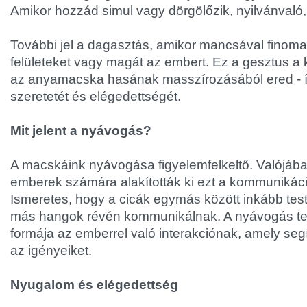
Amikor hozzád simul vagy dörgölőzik, nyilvánvaló
További jel a dagasztás, amikor mancsával fino
felületeket vagy magát az embert. Ez a gesztus a 
az anyamacska hasának masszírozásából ered - í
szeretetét és elégedettségét.
Mit jelent a nyávogás?
A macskáink nyávogása figyelemfelkeltő. Valójáb
emberek számára alakították ki ezt a kommunikáci
Ismeretes, hogy a cicák egymás között inkább test
más hangok révén kommunikálnak. A nyávogás te
formája az emberrel való interakciónak, amely segí
az igényeiket.
Nyugalom és elégedettség