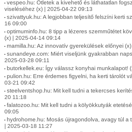
vespeo.hu: Ötletek a kivehető és láthatatlan fo
viseléséhez (x) | 2025-04-22 09:13
szivattyuk.hu: A legjobban teljesítő felszíni kerti s
16 09:00
optimuminfo.hu: 8 tipp a lézeres szemműtétet köv
(x) | 2025-04-14 09:14
mamilla.hu: Az innovatív gyerekülések előnyei (x
sunandeye.com: Miért viseljünk gyakrabban naps
2025-03-28 09:11
butorkellek.eu: Így válassz konyhai munkalapot! 
pulion.hu: Erre érdemes figyelni, ha kerti tárolót v
03-21 09:42
steelventshop.hu: Mit kell tudni a tekercses keríté
20 11:18
falatozoo.hu: Mit kell tudni a kölyökkutyák etetésé
09:05
hydrohome.hu: Mosás újragondolva, avagy túl a t
| 2025-03-18 11:27