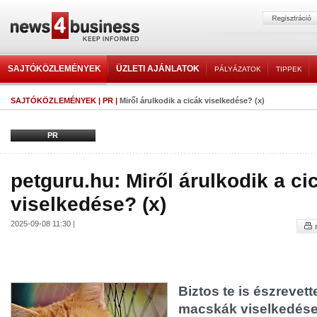
SAJTÓKÖZLEMÉNYEK
ÜZLETI AJÁNLATOK
PÁLYÁZATOK
TIPPEK
SAJTÓKÖZLEMÉNYEK
|
PR
|
Miről árulkodik a cicák viselkedése? (x)
PR
petguru.hu: Miről árulkodik a ci
viselkedése? (x)
2025-09-08 11:30 |
Biztos te is észrevet
macskák viselkedése