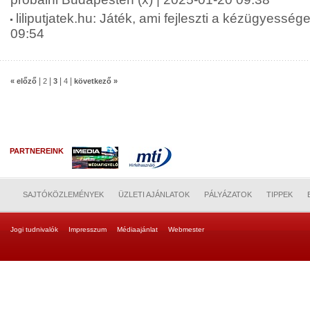
liliputjatek.hu: Játék, ami fejleszti a kézügyesség
09:54
|
|
|
|
« előző
2
3
4
következő »
PARTNEREINK
SAJTÓKÖZLEMÉNYEK
ÜZLETI AJÁNLATOK
PÁLYÁZATOK
TIPPEK
Jogi tudnivalók
Impresszum
Médiaajánlat
Webmester