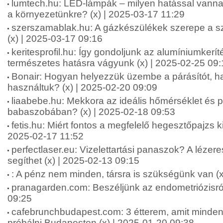
lumtech.hu: LED-lámpák – milyen hatással vanna
a környezetünkre? (x) | 2025-03-17 11:29
szerszamablak.hu: A gázkészülékek szerepe a s
(x) | 2025-03-17 09:16
keritesprofil.hu: Így gondoljunk az alumíniumkerít
természetes hatásra vágyunk (x) | 2025-02-25 09:
Bonair: Hogyan helyezzük üzembe a párásítót, h
használtuk? (x) | 2025-02-20 09:09
liaabebe.hu: Mekkora az ideális hőmérséklet és p
babaszobában? (x) | 2025-02-18 09:53
fetis.hu: Miért fontos a megfelelő hegesztőpajzs k
2025-02-17 11:52
perfectlaser.eu: Vizelettartási panaszok? A lézer
segíthet (x) | 2025-02-13 09:15
: A pénz nem minden, társra is szükségünk van (x
pranagarden.com: Beszéljünk az endometriózisról
09:25
cafebrunchbudapest.com: 3 étterem, amit minden
próbálni Budapesten (x) | 2025-01-20 09:38