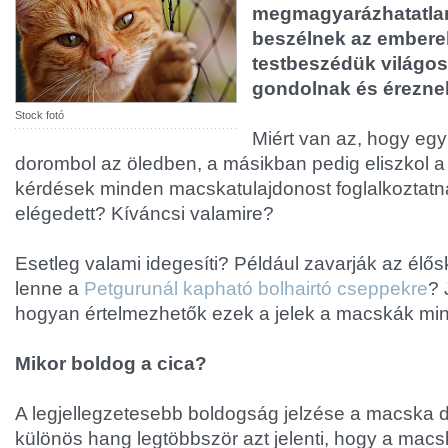
megmagyarázhatatla
beszélnek az embere
testbeszédük világosa
gondolnak és érezne
Stock fotó
Miért van az, hogy egy
dorombol az öledben, a másikban pedig eliszkol 
kérdések minden macskatulajdonost foglalkoztatna
elégedett? Kíváncsi valamire?
Esetleg valami idegesíti? Például zavarják az él
lenne a
Petgurunál kapható bolhairtó cseppekre
? 
hogyan értelmezhetők ezek a jelek a macskák mi
Mikor boldog a cica?
A legjellegzetesebb boldogság jelzése a macska 
különös hang legtöbbször azt jelenti, hogy a macsk