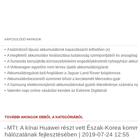
A különböző típusú akkumulátorok kapacitásáról érthetően (x)
A megfelelő akkumulátor kiválasztása tudatosság szempontjából és anyagilag i
A Sunwoda benyújtotta környezetvédelmi engedélykérelmét nyíregyházi akku
A Volkswagen egyelőre nem tervez újabb akkumulátorgyárat
Akkumulátorgyárat épít Angliában a Jaguar Land Rover tulajdonosa
Akkumulátorbeszerelő-üzemmel bővül a kecskeméti Mercedes-gyár
A Samsung elektromosjármű-akkumulátorokat gyártó létesítménye számára nyú
Valentin-napi online vásárlási trendek az Extreme Digitalnál
TOVÁBBI ANYAGOK EBBŐL A KATEGÓRIÁBÓL
MTI: A kínai Huawei részt vett Észak-Korea kom
hálózatának fejlesztésében | 2019-07-24 12:55