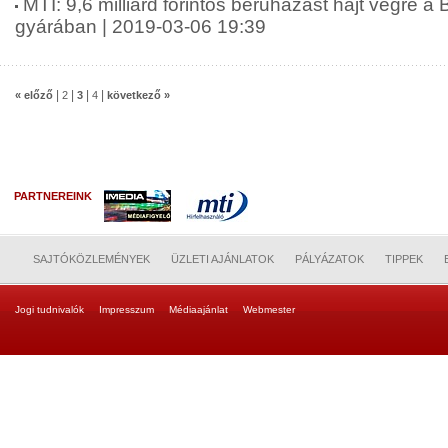
MTI: 9,6 milliárd forintos beruházást hajt végre a
gyárában | 2019-03-06 19:39
|
|
|
|
« előző
2
3
4
következő »
PARTNEREINK
SAJTÓKÖZLEMÉNYEK
ÜZLETI AJÁNLATOK
PÁLYÁZATOK
TIPPEK
Jogi tudnivalók
Impresszum
Médiaajánlat
Webmester