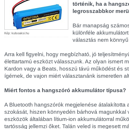
történik, ha a hangs
legrosszabbkor merül
Bár manapság számos
különféle akkumulátort
Kép: kulsoaksi.hu
választás nem könnyű 
Arra kell figyelni, hogy megbízható, jó teljesítmén
élettartamú eszközt válasszunk. Az olyan ismert 
Kardon vagy a Beats, hosszú távú működést és sta
ígérnek, de vajon miért választanánk ismeretlen al
Miért fontos a hangszóró akkumulátor típusa?
A Bluetooth hangszórók megjelenése átalakította 
szokását, hiszen könnyedén bárhová magunkkal vi
eszközök általában lítium-ion akkumulátorral műkö
tartósság jellemzi őket. Talán veled is megesett m