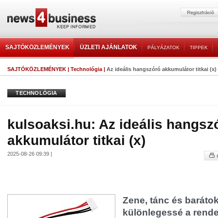
SAJTÓKÖZLEMÉNYEK
ÜZLETI AJÁNLATOK
PÁLYÁZATOK
TIPPEK
SAJTÓKÖZLEMÉNYEK
|
Technológia
|
Az ideális hangszóró akkumulátor titkai (x)
TECHNOLÓGIA
kulsoaksi.hu: Az ideális hangsz
akkumulátor titkai (x)
2025-08-26 09:39 |
Zene, tánc és barátok
különlegessé a rend