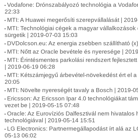
Vodafone: Drónszabályozó technológia a Vodafon
22:33
MTI: A Huawei megerősíti szerepvállalását | 201
MTI: Technológiai cégek a magyar vállalkozások di
sürgetik | 2019-07-03 15:03
DVDolcson.eu: Az energia zsebben szállítható (x
MTI: Nőtt az Oracle bevétele és nyeresége | 201
MTI: Érintésmentes parkolási rendszert fejlesztett
| 2019-06-19 06:28
MTI: Kétszámjegyű árbevétel-növekedést ért el a
20:05
MTI: Növelte nyereségét tavaly a Bosch | 2019-0
Ericsson: Az Ericsson Ipar 4.0 technológiákat t
vezet be | 2019-05-15 07:48
Oracle: Az Eurovíziós Dalfesztivál nem hivatalos
technológiával | 2019-05-14 15:51
LG Electronics: Partnermegállapodást írt alá az L
05-13 06:02