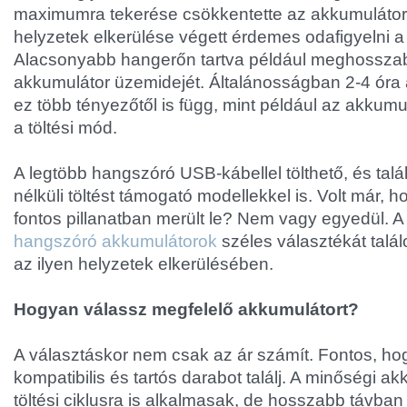
maximumra tekerése csökkentette az akkumulátor é
helyzetek elkerülése végett érdemes odafigyelni a
Alacsonyabb hangerőn tartva például meghosszab
akkumulátor üzemidejét. Általánosságban 2-4 óra al
ez több tényezőtől is függ, mint például az akkum
a töltési mód.
A legtöbb hangszóró USB-kábellel tölthető, és tal
nélküli töltést támogató modellekkel is. Volt már,
fontos pillanatban merült le? Nem vagy egyedül. 
hangszóró akkumulátorok
széles választékát talá
az ilyen helyzetek elkerülésében.
Hogyan válassz megfelelő akkumulátort?
A választáskor nem csak az ár számít. Fontos, h
kompatibilis és tartós darabot találj. A minőségi 
töltési ciklusra is alkalmasak, de hosszabb távba