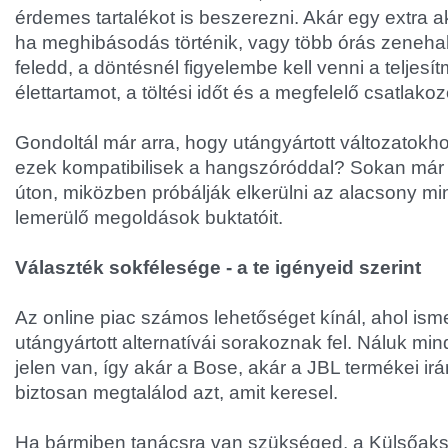
érdemes tartalékot is beszerezni. Akár egy extra ak
ha meghibásodás történik, vagy több órás zenehal
feledd, a döntésnél figyelembe kell venni a teljesí
élettartamot, a töltési időt és a megfelelő csatlakoz
Gondoltál már arra, hogy utángyártott változatokh
ezek kompatibilisek a hangszóróddal? Sokan már
úton, miközben próbálják elkerülni az alacsony m
lemerülő megoldások buktatóit.
Választék sokfélesége - a te igényeid szerint
Az online piac számos lehetőséget kínál, ahol ism
utángyártott alternatívái sorakoznak fel. Náluk mi
jelen van, így akár a Bose, akár a JBL termékei irá
biztosan megtalálod azt, amit keresel.
Ha bármiben tanácsra van szükséged, a Külsőaksi