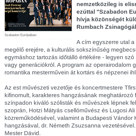
nemzetközileg is elis
ezúttal "Szabadon E
hívja közönségét kül
Rumbach Zsinagógába
Szabadon Európában
A cím egyszerre utal 
megélő erejére, a kulturális sokszínűség megbecs
egymáshoz tartozás időtálló értékére - legyen szó 
vagy generációkról. A program az operairodalom 
romantika mesterművein át kortárs és népzenei ihl
Az est művészeti vezetője és koncertmestere Tfirst
kifinomult, karakteres hangzásának meghatározó f
színpadon kiváló szólisták és művészek lépnek fe
szoprán, Hotzi Mátyás csellóművész és Lugosi Ali
közreműködésével, valamint a Budapesti Vándor
hangzásával, dr. Németh Zsuzsanna vezetésével.
Mester Dávid.