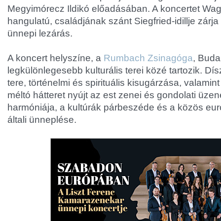
Megyimórecz Ildikó előadásában. A koncertet Wa
hangulatú, családjának szánt Siegfried-idillje zárja
ünnepi lezárás.
A koncert helyszíne, a
Rumbach Zsinagóga
, Buda
legkülönlegesebb kulturális terei közé tartozik. Dí
tere, történelmi és spirituális kisugárzása, valamin
méltó hátteret nyújt az est zenei és gondolati üze
harmóniája, a kultúrák párbeszéde és a közös eur
általi ünneplése.