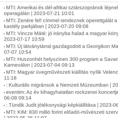
MTI: Amerikai és dél-afrikai sztárszopránok lépnek
operagálán | 2023-07-21 10:01
MTI: Zenére fel! címmel rendeznek operettgálát a 
kastély parkjában | 2023-07-20 09:08
MTI: Vincze Máté: jó irányba halad a magyar kön
2023-07-17 10:59
MTI: Új látványtárral gazdagodott a Georgikon 
07-07 10:54
MTI: Huszonhét helyszínen 300 program a Savari
Karneválon | 2023-07-04 09:13
MTI: Magyar üvegművészeti kiállítás nyílik Vele
11:18
: Kulturális migránsok a Nemzeti Múzeumban | 2
eventim: Az év kihagyhatatlan rockzenei koncertje
06-08 09:14
: Tündik Judit jótékonysági képkiállítása | 2023-0
MTI: KIM: 830 millió forint előadó-művészeti sze
| 2023-05-26 11:07