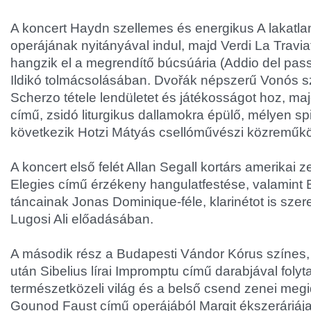
A koncert Haydn szellemes és energikus A lakatla
operájának nyitányával indul, majd Verdi La Travi
hangzik el a megrendítő búcsúária (Addio del pa
Ildikó tolmácsolásában. Dvořák népszerű Vonós 
Scherzo tétele lendületet és játékosságot hoz, maj
című, zsidó liturgikus dallamokra épülő, mélyen spi
következik Hotzi Mátyás csellóművészi közreműk
A koncert első felét Allan Segall kortárs amerikai
Elegies című érzékeny hangulatfestése, valamint
táncainak Jonas Dominique-féle, klarinétot is szerep
Lugosi Ali előadásában.
A második rész a Budapesti Vándor Kórus színes, 
után Sibelius lírai Impromptu című darabjával folyt
természetközeli világ és a belső csend zenei meg
Gounod Faust című operájából Margit ékszeráriája 