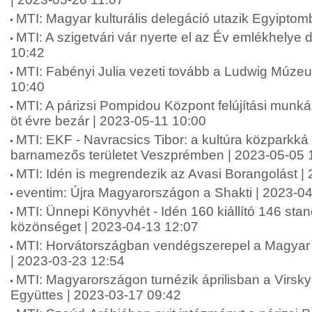
MTI: Magyar kulturális delegáció utazik Egyipto
MTI: A szigetvári vár nyerte el az Év emlékhelye d
10:42
MTI: Fabényi Julia vezeti tovább a Ludwig Múze
10:40
MTI: A párizsi Pompidou Központ felújítási munká
öt évre bezár | 2023-05-11 10:00
MTI: EKF - Navracsics Tibor: a kultúra közparkká 
barnamezős területet Veszprémben | 2023-05-05 
MTI: Idén is megrendezik az Avasi Borangolást |
eventim: Újra Magyarországon a Shakti | 2023-0
MTI: Ünnepi Könyvhét - Idén 160 kiállító 146 stan
közönséget | 2023-04-13 12:07
MTI: Horvátországban vendégszerepel a Magyar 
| 2023-03-23 12:54
MTI: Magyarországon turnézik áprilisban a Virsky
Együttes | 2023-03-17 09:42