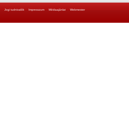
Jogi tudnivalók
Impresszum
Médiaajánlat
Webmester