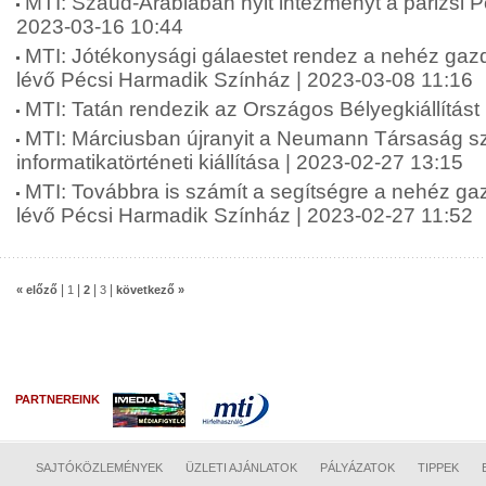
MTI: Szaúd-Arábiában nyit intézményt a párizsi 
2023-03-16 10:44
MTI: Jótékonysági gálaestet rendez a nehéz gaz
lévő Pécsi Harmadik Színház | 2023-03-08 11:16
MTI: Tatán rendezik az Országos Bélyegkiállítást
MTI: Márciusban újranyit a Neumann Társaság s
informatikatörténeti kiállítása | 2023-02-27 13:15
MTI: Továbbra is számít a segítségre a nehéz ga
lévő Pécsi Harmadik Színház | 2023-02-27 11:52
|
|
|
|
« előző
1
2
3
következő »
PARTNEREINK
SAJTÓKÖZLEMÉNYEK
ÜZLETI AJÁNLATOK
PÁLYÁZATOK
TIPPEK