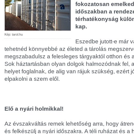
fokozatosan emelked
időszakban a rendeze
térhatékonyság külö
kap.
Kép: tarol.hu
Eszedbe jutott-e már 
tehetnéd könnyebbé az életed a tárolás megszer
megszabadulsz a felesleges tárgyaktól otthon és
Sok háztartásban olyan dolgok halmozódnak fel,
helyet foglalnak, de alig van rájuk szükség, ezért jó
elpakolni a szem elől.
Elő a nyári holmikkal!
Az évszakváltás remek lehetőség arra, hogy átren
és felkészülj a nyári időszakra. A téli ruházat és 