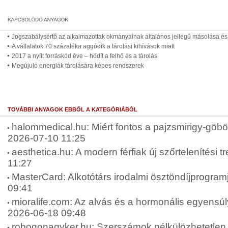
Jogszabálysértő az alkalmazottak okmányainak általános jellegű másolása és
A vállalatok 70 százaléka aggódik a tárolási kihívások miatt
2017 a nyílt forráskód éve – hódít a felhő és a tárolás
Megújuló energiák tárolására képes rendszerek
TOVÁBBI ANYAGOK EBBŐL A KATEGÓRIÁBÓL
halommedical.hu: Miért fontos a pajzsmirigy-göbök
2026-07-10 11:25
aesthetica.hu: A modern férfiak új szőrtelenítési t
11:27
MasterCard: Alkotótárs irodalmi ösztöndíjprogram
09:41
mioralife.com: Az alvás és a hormonális egyensúly
2026-06-18 09:48
robogonagyker.hu: Szerszámok nélkülözhetetlen 