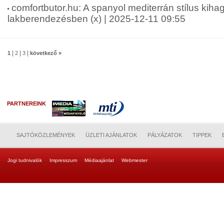
comfortbutor.hu: A spanyol mediterrán stílus kiha
lakberendezésben (x) | 2025-12-11 09:55
|
|
|
1
2
3
következő »
PARTNEREINK
SAJTÓKÖZLEMÉNYEK
ÜZLETI AJÁNLATOK
PÁLYÁZATOK
TIPPEK
Jogi tudnivalók
Impresszum
Médiaajánlat
Webmester