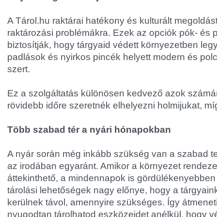
A Tárol.hu raktárai hatékony és kulturált megoldás
raktározási problémákra. Ezek az opciók pók- és
biztosítják, hogy tárgyaid védett környezetben legye
padlások és nyirkos pincék helyett modern és polc
szert.
Ez a szolgáltatás különösen kedvező azok számár
rövidebb időre szeretnék elhelyezni holmijukat, mí
Több szabad tér a nyári hónapokban
A nyár során még inkább szükség van a szabad te
az irodában egyaránt. Amikor a környezet rendeze
áttekinthető, a mindennapok is gördülékenyebben t
tárolási lehetőségek nagy előnye, hogy a tárgyain
kerülnek távol, amennyire szükséges. Így átmeneti
nyugodtan tárolhatod eszközeidet anélkül, hogy vé