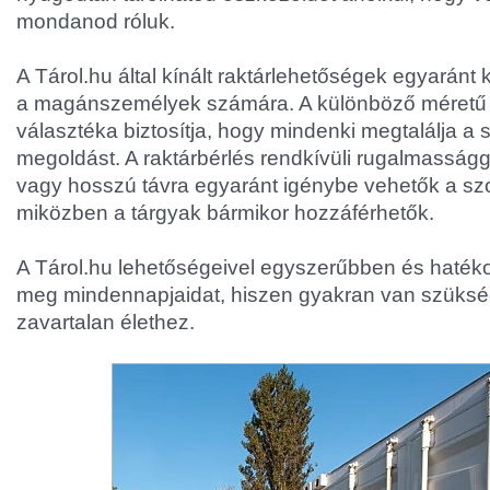
mondanod róluk.
A Tárol.hu által kínált raktárlehetőségek egyarán
a magánszemélyek számára. A különböző méretű t
választéka biztosítja, hogy mindenki megtalálja a 
megoldást. A raktárbérlés rendkívüli rugalmasságga
vagy hosszú távra egyaránt igénybe vehetők a szo
miközben a tárgyak bármikor hozzáférhetők.
A Tárol.hu lehetőségeivel egyszerűbben és haté
meg mindennapjaidat, hiszen gyakran van szükség
zavartalan élethez.