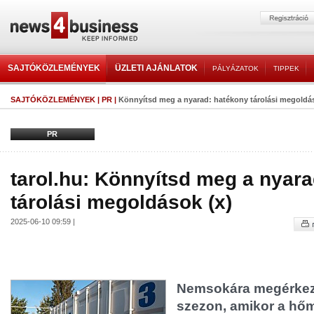
SAJTÓKÖZLEMÉNYEK
ÜZLETI AJÁNLATOK
PÁLYÁZATOK
TIPPEK
SAJTÓKÖZLEMÉNYEK
|
PR
|
Könnyítsd meg a nyarad: hatékony tárolási megoldás
PR
tarol.hu: Könnyítsd meg a nyar
tárolási megoldások (x)
2025-06-10 09:59 |
Nemsokára megérkez
szezon, amikor a hőm