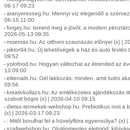
06-17 09:23
aranyeresseg.hu: Mennyi víz elegendő a szervez
06-15 11:00
forgey.hu: Ismerd meg a jövőt: a modern pénztárca
2026-05-13 09:35
moemax.hu: Az otthoni szaunázás előnyei (x) | 2
piktor94.hu: Új lehetőségek a ház és autó festés 
09:52
yolofood.hu: Hogyan változhat az étrended az év
13 09:00
elitenails.hu: Gél lakkozás: minden, amit tudni aka
09:56
kreativkollazs.hu: Az emlékezetes ajándékozás ti
szabott bögre (x) | 2026-04-10 09:15
dietas-termekek-webshop.hu: Prebiotikus rost a b
(x) | 2026-03-17 09:23
: Mitől borulhat fel a hüvelyflóra egyensúlya? (x)
szafiwebshop.hu: Gluténmentes életmód: kihívás