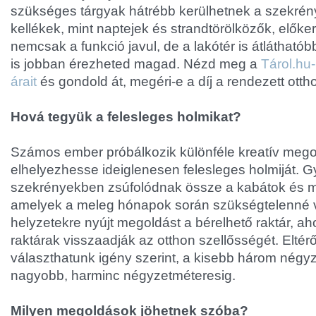
szükséges tárgyak hátrébb kerülhetnek a szekrén
kellékek, mint naptejek és strandtörölközők, előke
nemcsak a funkció javul, de a lakótér is átláthatób
is jobban érezheted magad. Nézd meg a
Tárol.hu-
árait
és gondold át, megéri-e a díj a rendezett ottho
Hová tegyük a felesleges holmikat?
Számos ember próbálkozik különféle kreatív mego
elhelyezhesse ideiglenesen felesleges holmiját. 
szekrényekben zsúfolódnak össze a kabátok és 
amelyek a meleg hónapok során szükségtelenné v
helyzetekre nyújt megoldást a bérelhető raktár, ah
raktárak visszaadják az otthon szellősségét. Eltér
választhatunk igény szerint, a kisebb három négyz
nagyobb, harminc négyzetméteresig.
Milyen megoldások jöhetnek szóba?