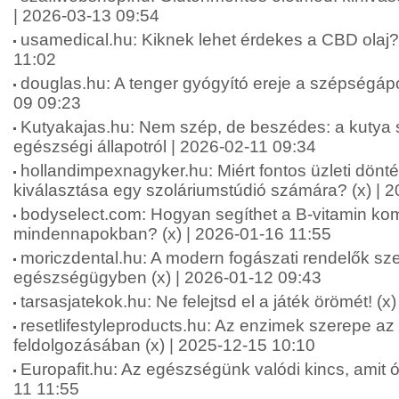
| 2026-03-13 09:54
usamedical.hu: Kiknek lehet érdekes a CBD olaj? 
11:02
douglas.hu: A tenger gyógyító ereje a szépségápo
09 09:23
Kutyakajas.hu: Nem szép, de beszédes: a kutya s
egészségi állapotról | 2026-02-11 09:34
hollandimpexnagyker.hu: Miért fontos üzleti dönt
kiválasztása egy szoláriumstúdió számára? (x) | 
bodyselect.com: Hogyan segíthet a B-vitamin kom
mindennapokban? (x) | 2026-01-16 11:55
moriczdental.hu: A modern fogászati rendelők sze
egészségügyben (x) | 2026-01-12 09:43
tarsasjatekok.hu: Ne felejtsd el a játék örömét! (x
resetlifestyleproducts.hu: Az enzimek szerepe az
feldolgozásában (x) | 2025-12-15 10:10
Europafit.hu: Az egészségünk valódi kincs, amit óv
11 11:55