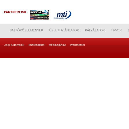
PARTNEREINK
SAJTÓKÖZLEMÉNYEK
ÜZLETI AJÁNLATOK
PÁLYÁZATOK
TIPPEK
Jogi tudnivalók
Impresszum
Médiaajánlat
Webmester