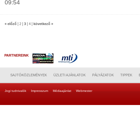
09:54
|
|
|
|
« előző
2
3
4
következő »
PARTNEREINK
SAJTÓKÖZLEMÉNYEK
ÜZLETI AJÁNLATOK
PÁLYÁZATOK
TIPPEK
Jogi tudnivalók
Impresszum
Médiaajánlat
Webmester