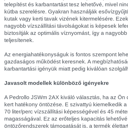
telepítést és karbantartást tesz lehetővé, mivel ni
kútba szerelésre. Gyakran használják esővízgyűjtő
kutak vagy kerti tavak vizének kitermelésére. Ez
nagyobb vízszállítási távolságokat is képesek lef
biztosítják az optimális víznyomást, így a nagyobb k
teljesítenek.
Az energiahatékonyságuk is fontos szempont lehe
gazdaságos működést keresnek. A megbízhatósá
karbantartási igényük miatt pedig kiválóan szolgál
Javasolt modellek különböző igényekre
A Pedrollo JSWm 2AX kiváló választás, ha az Ön 
kert hatékony öntözése. E szivattyú kiemelkedik
70 liter/perc vízszállítási képességével és 45 mét
magasságával. Ez az erőteljes kapacitás lehetővé 
öntözőrendszerek támogatását is, a termék életta