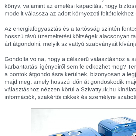
könyv, valamint az emelési kapacitás, hogy biztos
modellt válassza az adott környezeti feltételekhez
Az energiafogyasztás és a tartósság szintén fonto
hosszú távú üzemeltetési költségek alacsonyan t
árt átgondolni, melyik szivattyú szabványait kíván
Gondolta volna, hogy a célszerű választáshoz a s
karbantartási igényeiről sem feledkezhet meg? T
a pontok átgondolásra kerülnek, bizonyosan a leg
majd meg, amely hosszú időn át gondoskodik majd a
választáshoz nézzen körül a Szivattyuk.hu kínála
információk, szakértői cikkek és személyre szabott