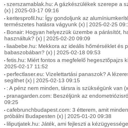
szerszamablak.hu: A gázkészülékek szerepe a s
(x) | 2025-03-17 09:16
keritesprofil.hu: Így gondoljunk az alumíniumkerít
természetes hatásra vágyunk (x) | 2025-02-25 09:
Bonair: Hogyan helyezzük üzembe a párásítót, h
használtuk? (x) | 2025-02-20 09:09
liaabebe.hu: Mekkora az ideális hőmérséklet és p
babaszobában? (x) | 2025-02-18 09:53
fetis.hu: Miért fontos a megfelelő hegesztőpajzs k
2025-02-17 11:52
perfectlaser.eu: Vizelettartási panaszok? A lézer
segíthet (x) | 2025-02-13 09:15
: A pénz nem minden, társra is szükségünk van (x
pranagarden.com: Beszéljünk az endometriózisról
09:25
cafebrunchbudapest.com: 3 étterem, amit minden
próbálni Budapesten (x) | 2025-01-20 09:38
liliputjatek.hu: Játék, ami fejleszti a kézügyesség