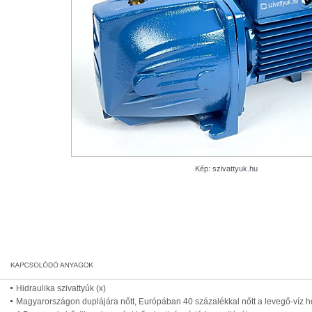
Kép: szivattyuk.hu
Hidraulika szivattyúk (x)
Magyarországon duplájára nőtt, Európában 40 százalékkal nőtt a levegő-víz h