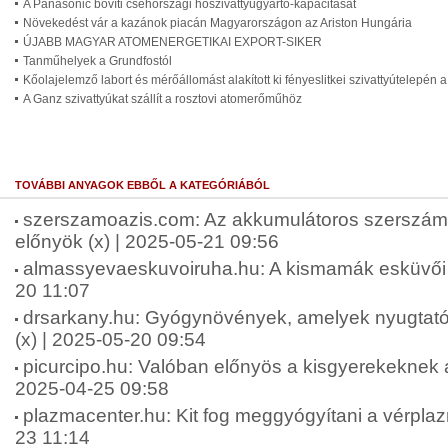
A Panasonic bővíti csehországi hőszivattyúgyártó-kapacitását
Növekedést vár a kazánok piacán Magyarországon az Ariston Hungária
ÚJABB MAGYAR ATOMENERGETIKAI EXPORT-SIKER
Tanműhelyek a Grundfostól
Kőolajelemző labort és mérőállomást alakított ki fényeslitkei szivattyútelepén 
A Ganz szivattyúkat szállít a rosztovi atomerőműhöz
TOVÁBBI ANYAGOK EBBŐL A KATEGÓRIÁBÓL
szerszamoazis.com: Az akkumulátoros szerszámg
előnyök (x) | 2025-05-21 09:56
almassyevaeskuvoiruha.hu: A kismamák esküvői r
20 11:07
drsarkany.hu: Gyógynövények, amelyek nyugtató 
(x) | 2025-05-20 09:54
picurcipo.hu: Valóban előnyös a kisgyerekeknek a 
2025-04-25 09:58
plazmacenter.hu: Kit fog meggyógyítani a vérplaz
23 11:14