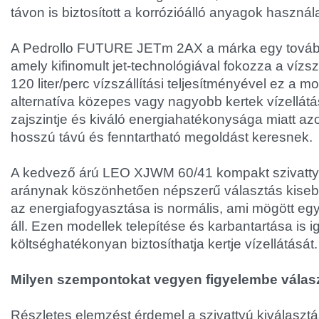
távon is biztosított a korrózióálló anyagok haszn
A Pedrollo FUTURE JETm 2AX a márka egy továbbf
amely kifinomult jet-technológiával fokozza a vízs
120 liter/perc vízszállítási teljesítményével ez a m
alternatíva közepes vagy nagyobb kertek vízellát
zajszintje és kiváló energiahatékonysága miatt azo
hosszú távú és fenntartható megoldást keresnek.
A kedvező árú LEO XJWM 60/41 kompakt szivattyú,
aránynak köszönhetően népszerű választás kisebb
az energiafogyasztása is normális, ami mögött egy
áll. Ezen modellek telepítése és karbantartása is 
költséghatékonyan biztosíthatja kertje vízellátását.
Milyen szempontokat vegyen figyelembe válas
Részletes elemzést érdemel a szivattyú kiválasztás