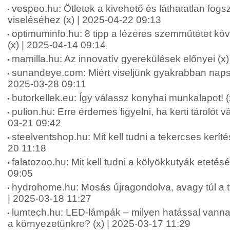
vespeo.hu: Ötletek a kivehető és láthatatlan fo
viseléséhez (x) | 2025-04-22 09:13
optimuminfo.hu: 8 tipp a lézeres szemműtétet köv
(x) | 2025-04-14 09:14
mamilla.hu: Az innovatív gyerekülések előnyei (x
sunandeye.com: Miért viseljünk gyakrabban naps
2025-03-28 09:11
butorkellek.eu: Így válassz konyhai munkalapot! 
pulion.hu: Erre érdemes figyelni, ha kerti tárolót v
03-21 09:42
steelventshop.hu: Mit kell tudni a tekercses keríté
20 11:18
falatozoo.hu: Mit kell tudni a kölyökkutyák etetésé
09:05
hydrohome.hu: Mosás újragondolva, avagy túl a t
| 2025-03-18 11:27
lumtech.hu: LED-lámpák – milyen hatással vanna
a környezetünkre? (x) | 2025-03-17 11:29