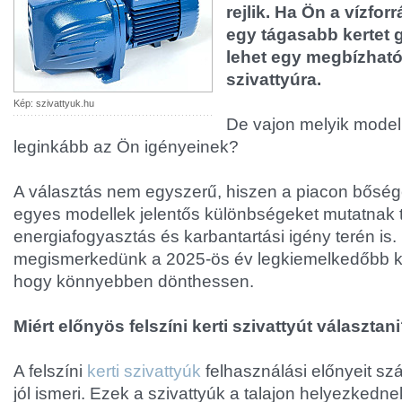
rejlik. Ha Ön a vízforr
egy tágasabb kertet
lehet egy megbízható 
szivattyúra.
Kép: szivattyuk.hu
De vajon melyik model
leginkább az Ön igényeinek?
A választás nem egyszerű, hiszen a piacon bősége
egyes modellek jelentős különbségeket mutatnak t
energiafogyasztás és karbantartási igény terén is
megismerkedünk a 2025-ös év legkiemelkedőbb kert
hogy könnyebben dönthessen.
Miért előnyös felszíni kerti szivattyút választan
A felszíni
kerti szivattyúk
felhasználási előnyeit sz
jól ismeri. Ezek a szivattyúk a talajon helyezkedn