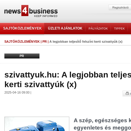
SAJTÓKÖZLEMÉNYEK
ÜZLETI AJÁNLATOK
PÁLYÁZATOK
TIPPEK
SAJTÓKÖZLEMÉNYEK
|
PR
|
A legjobban teljesítő felszíni kerti szivattyúk (x)
PR
szivattyuk.hu: A legjobban teljes
kerti szivattyúk (x)
2025-04-16 09:00 |
A szép, egészséges ke
egyenletes és meggo