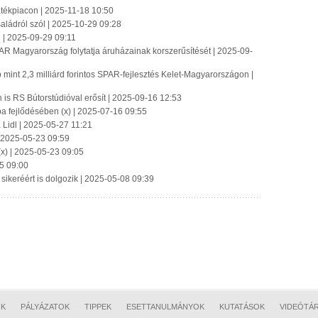
játékpiacon | 2025-11-18 10:50
ádról szól | 2025-10-29 09:28
| 2025-09-29 09:11
R Magyarország folytatja áruházainak korszerűsítését | 2025-09-
int 2,3 milliárd forintos SPAR-fejlesztés Kelet-Magyarországon |
is RS Bútorstúdióval erősít | 2025-09-16 12:53
a fejlődésében (x) | 2025-07-16 09:55
 Lidl | 2025-05-27 11:21
 | 2025-05-23 09:59
(x) | 2025-05-23 09:05
5 09:00
 sikeréért is dolgozik | 2025-05-08 09:39
OK
PÁLYÁZATOK
TIPPEK
ESETTANULMÁNYOK
KUTATÁSOK
VIDEÓTÁ