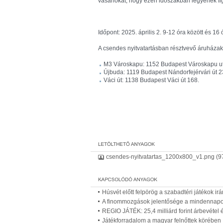
vásárlókat, hogy ezen időszakban legyenek fi
Időpont: 2025. április 2. 9-12 óra között és 16 
A csendes nyitvatartásban résztvevő áruházak
M3 Városkapu: 1152 Budapest Városkapu ut
Újbuda: 1119 Budapest Nándorfejérvári út 2
Váci út: 1138 Budapest Váci út 168.
csendes-nyitvatartas_1200x800_v1.png
(9
Húsvét előtt felpörög a szabadtéri játékok irá
A finommozgások jelentősége a mindennapo
REGIO JÁTÉK: 25,4 milliárd forint árbevétel
Játékforradalom a magyar felnőttek körében