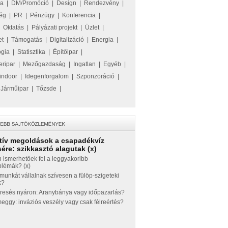
ka
|
DM/Promóció
|
Design
|
Rendezvény
|
ég
|
PR
|
Pénzügy
|
Konferencia
|
|
Oktatás
|
Pályázati projekt
|
Üzlet
|
et
|
Támogatás
|
Digitalizáció
|
Energia
|
ógia
|
Statisztika
|
Építőipar
|
eripar
|
Mezőgazdaság
|
Ingatlan
|
Egyéb
|
indoor
|
Idegenforgalom
|
Szponzoráció
|
|
Járműipar
|
Tőzsde
|
tív megoldások a csapadékvíz
ére: szikkasztó alagutak (x)
 ismerhetőek fel a leggyakoribb
blémák? (x)
munkát vállalnak szívesen a fülöp-szigeteki
k?
eresés nyáron: Aranybánya vagy időpazarlás?
ggy: inváziós veszély vagy csak félreértés?