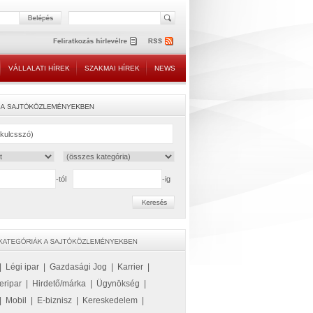
VÁLLALATI HÍREK
SZAKMAI HÍREK
NEWS
-tól
-ig
|
Légi ipar
|
Gazdasági Jog
|
Karrier
|
eripar
|
Hirdető/márka
|
Ügynökség
|
|
Mobil
|
E-biznisz
|
Kereskedelem
|