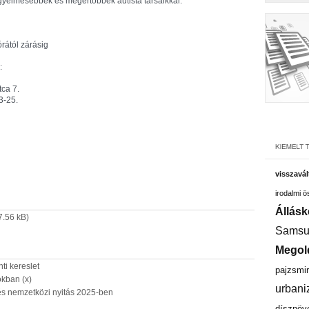
gyelmesebbek és megértőbbek autista társaikkal.
órától zárásig
:
ca 7.
3-25.
visszavál
irodalmi 
Állásk
7.56 kB)
Samsu
Megol
nti kereslet
pajzsmir
kban (x)
urbani
 és nemzetközi nyitás 2025-ben
dísznöv