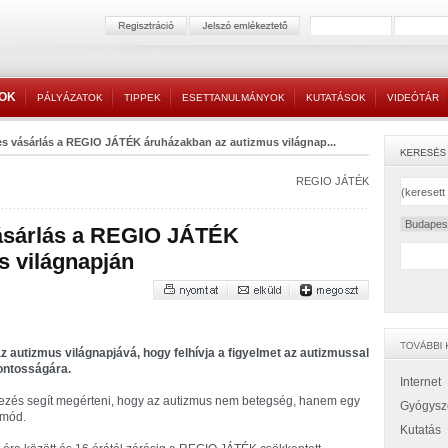
TOK
PÁLYÁZATOK
TIPPEK
ESETTANULMÁNYOK
KUTATÁSOK
VIDEÓTÁR
s vásárlás a REGIO JÁTÉK áruházakban az autizmus világnap...
REGIO JÁTÉK
ásárlás a REGIO JÁTÉK
s világnapján
az autizmus világnapjává, hogy felhívja a figyelmet az autizmussal
fontosságára.
Internet
zés segít megérteni, hogy az autizmus nem betegség, hanem egy
Gyógysz
 mód.
Kutatás