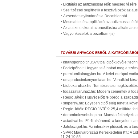
Licitálás az autizmussal élők megsegítésére
Szelfizéssel segíthetik a fesztiválozók az au
A csendes nyitvatartás a Decathlonnál
Mesetablet és applikáció az autizmussal élők
Az autizmus korai azonosítására alkalmas rend
Vagyonkezelők a bozótban (is)
TOVÁBBI ANYAGOK EBBŐL A KATEGÓRIÁBÓ
kiralysportbolt.hu: A futballcipők jövője: tec
Focicipőbolt: Hogyan találhatod meg a számo
premiumitalnagyker.hu: A kelet-európai vodk
ontapadocimkenyomtatas.hu: Vonalkód készí
bioboxaruhaz.hu: Természetes megközelítése
fogaszatiaruhaz.hu: Modern cementek a fog
Regio Játék: Húsvét előtt felpörög a szabadté
snipersw.hu: Egyetlen cipő elég lehet a köv
Regio Játék: REGIO JÁTÉK: 25,4 milliárd for
dorombolowebshop.hu: Macska fekhelyek: a c
asiadivat.hu: Férfi alsónemű: a kényelem, a
Játéksziget.hu: Az interaktív plüssök és a t
SPAR Magyarország Kereskedelmi Kft.: A tuda
11-24 10:55