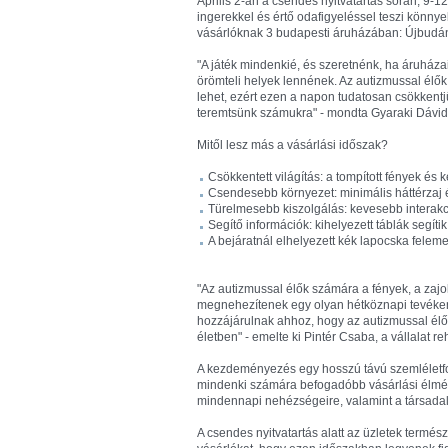
Április 2-án a csendes nyitvatartás során, 9-1
ingerekkel és értő odafigyeléssel teszi könny
vásárlóknak 3 budapesti áruházában: Újbudán
"A játék mindenkié, és szeretnénk, ha áruhá
örömteli helyek lennének. Az autizmussal élő
lehet, ezért ezen a napon tudatosan csökkent
teremtsünk számukra" - mondta Gyaraki Dávi
Mitől lesz más a vásárlási időszak?
Csökkentett világítás: a tompított fények és 
Csendesebb környezet: minimális háttérzaj é
Türelmesebb kiszolgálás: kevesebb interakci
Segítő információk: kihelyezett táblák segíti
A bejáratnál elhelyezett kék lapocska feleme
"Az autizmussal élők számára a fények, a zajo
megnehezítenek egy olyan hétköznapi tevéken
hozzájárulnak ahhoz, hogy az autizmussal élő
életben" - emelte ki Pintér Csaba, a vállalat re
A kezdeményezés egy hosszú távú szemléletfor
mindenki számára befogadóbb vásárlási élményt
mindennapi nehézségeire, valamint a társad
A csendes nyitvatartás alatt az üzletek termés