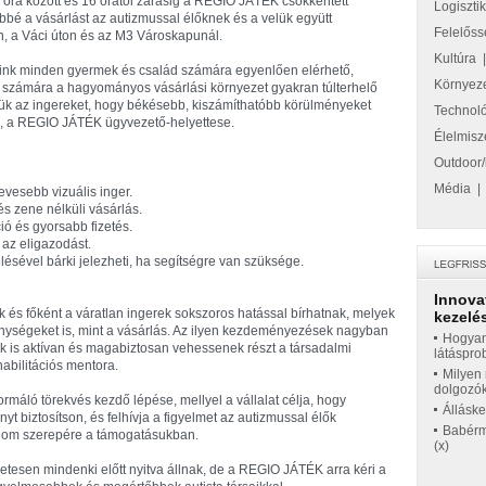
2 óra között és 16 órától zárásig a REGIO JÁTÉK csökkentett
Logiszti
ebbé a vásárlást az autizmussal élőknek és a velük együtt
Felelőss
, a Váci úton és az M3 Városkapunál.
Kultúra
zaink minden gyermek és család számára egyenlően elérhető,
Környez
k számára a hagyományos vásárlási környezet gyakran túlterhelő
jük az ingereket, hogy békésebb, kiszámíthatóbb körülményeket
Technol
d, a REGIO JÁTÉK ügyvezető-helyettese.
Élelmisz
Outdoor/
Média
kevesebb vizuális inger.
s zene nélküli vásárlás.
ó és gyorsabb fizetés.
k az eligazodást.
lésével bárki jelezheti, ha segítségre van szüksége.
Innova
k és főként a váratlan ingerek sokszoros hatással bírhatnak, melyek
kezelés
ységeket is, mint a vásárlás. Az ilyen kezdeményezések nagyban
Hogyan
k is aktívan és magabiztosan vehessenek részt a társadalmi
látáspro
habilitációs mentora.
Milyen 
dolgozó
máló törekvés kezdő lépése, mellyel a vállalat célja, hogy
Állásk
 biztosítson, és felhívja a figyelmet az autizmussal élők
Babérme
alom szerepére a támogatásukban.
(x)
zetesen mindenki előtt nyitva állnak, de a REGIO JÁTÉK arra kéri a