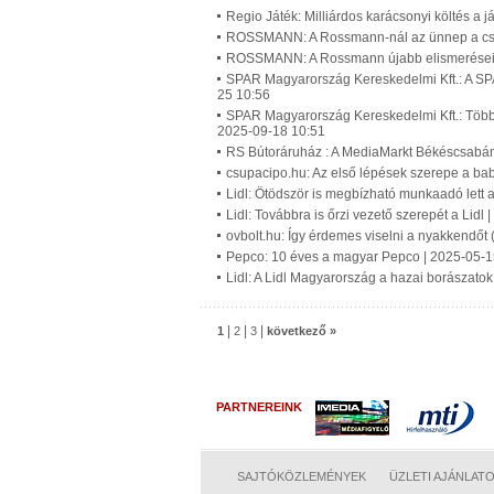
Regio Játék: Milliárdos karácsonyi költés a 
ROSSMANN: A Rossmann-nál az ünnep a csal
ROSSMANN: A Rossmann újabb elismerései 
SPAR Magyarország Kereskedelmi Kft.: A SPA
25 10:56
SPAR Magyarország Kereskedelmi Kft.: Több m
2025-09-18 10:51
RS Bútoráruház : A MediaMarkt Békéscsabán 
csupacipo.hu: Az első lépések szerepe a bab
Lidl: Ötödször is megbízható munkaadó lett a
Lidl: Továbbra is őrzi vezető szerepét a Lidl
ovbolt.hu: Így érdemes viselni a nyakkendőt 
Pepco: 10 éves a magyar Pepco | 2025-05-1
Lidl: A Lidl Magyarország a hazai borászatok
|
|
|
1
2
3
következő »
PARTNEREINK
SAJTÓKÖZLEMÉNYEK
ÜZLETI AJÁNLAT