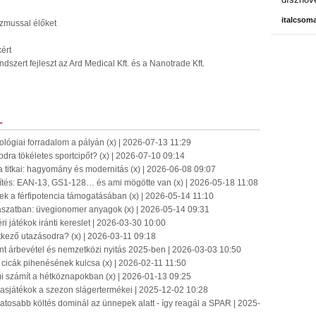
italcsom
tizmussal élőket
ért
szert fejleszt az Ard Medical Kft. és a Nanotrade Kft.
L
hnológiai forradalom a pályán (x) | 2026-07-13 11:29
dra tökéletes sportcipőt? (x) | 2026-07-10 09:14
a titkai: hagyomány és modernitás (x) | 2026-06-08 09:07
tés: EAN-13, GS1-128… és ami mögötte van (x) | 2026-05-18 11:08
k a férfipotencia támogatásában (x) | 2026-05-14 11:10
ászatban: üvegionomer anyagok (x) | 2026-05-14 09:31
ri játékok iránti kereslet | 2026-03-30 10:00
etkező utazásodra? (x) | 2026-03-11 09:18
int árbevétel és nemzetközi nyitás 2025-ben | 2026-03-03 10:50
icák pihenésének kulcsa (x) | 2026-02-11 11:50
mi számít a hétköznapokban (x) | 2026-01-13 09:25
ársasjátékok a szezon slágertermékei | 2025-12-02 10:28
tosabb költés dominál az ünnepek alatt - így reagál a SPAR | 2025-