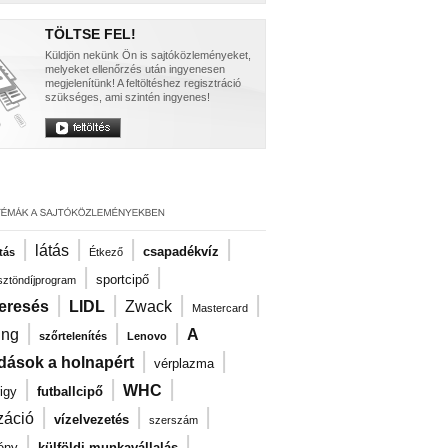
TÖLTSE FEL!
Küldjön nekünk Ön is sajtóközleményeket,
melyeket ellenőrzés után ingyenesen
megjelenítünk! A feltöltéshez regisztráció
szükséges, ami szintén ingyenes!
|
|
|
|
látás
csapadékvíz
tás
Étkező
|
|
sportcipő
ösztöndíjprogram
|
|
|
|
eresés
LIDL
Zwack
Mastercard
|
|
|
ng
A
szőrtelenítés
Lenovo
|
|
dások a holnapért
vérplazma
|
|
|
WHC
igy
futballcipő
|
|
|
záció
vízelvezetés
szerszám
|
|
ény
külföldi munkavállalás