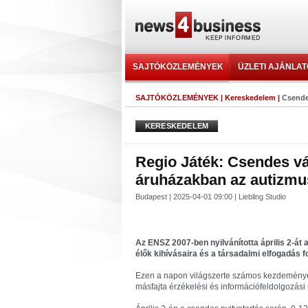
SAJTÓKÖZLEMÉNYEK
ÜZLETI AJÁNLA
SAJTÓKÖZLEMÉNYEK
|
Kereskedelem
|
Csende
KERESKEDELEM
Regio Játék: Csendes v
áruházakban az autizmu
Budapest | 2025-04-01 09:00 | Liebling Studio
Az ENSZ 2007-ben nyilvánította április 2-át 
élők kihívásaira és a társadalmi elfogadás 
Ezen a napon világszerte számos kezdeménye
másfajta érzékelési és információfeldolgozási