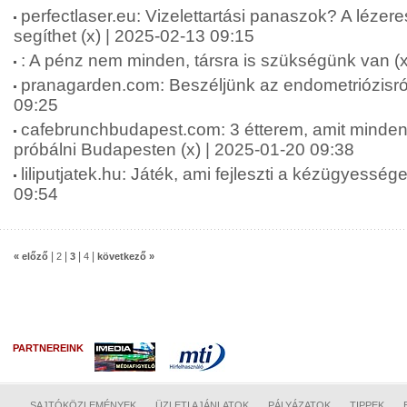
perfectlaser.eu: Vizelettartási panaszok? A lézer
segíthet (x) | 2025-02-13 09:15
: A pénz nem minden, társra is szükségünk van (x
pranagarden.com: Beszéljünk az endometriózisról
09:25
cafebrunchbudapest.com: 3 étterem, amit minden
próbálni Budapesten (x) | 2025-01-20 09:38
liliputjatek.hu: Játék, ami fejleszti a kézügyesség
09:54
|
|
|
|
« előző
2
3
4
következő »
PARTNEREINK
SAJTÓKÖZLEMÉNYEK
ÜZLETI AJÁNLATOK
PÁLYÁZATOK
TIPPEK