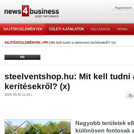
SAJTÓKÖZLEMÉNYEK
ÜZLETI AJÁNLATOK
PÁLYÁZATOK
TIPPEK
SAJTÓKÖZLEMÉNYEK
|
PR
|
Mit kell tudni a tekercses kerítésekről? (x)
PR
steelventshop.hu: Mit kell tudni
kerítésekről? (x)
2025-03-20 11:18 |
Nagyobb területek el
különösen fontosak 