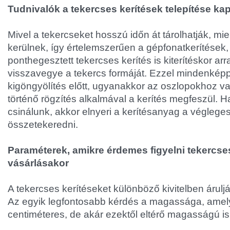
Tudnivalók a tekercses kerítések telepítése ka
Mivel a tekercseket hosszú időn át tárolhatják, mie
kerülnek, így értelemszerűen a gépfonatkerítések,
ponthegesztett tekercses kerítés is kiterítéskor arr
visszavegye a tekercs formáját. Ezzel mindenképp
kigöngyölítés előtt, ugyanakkor az oszlopokhoz v
történő rögzítés alkalmával a kerítés megfeszül. H
csinálunk, akkor elnyeri a kerítésanyag a véglege
összetekeredni.
Paraméterek, amikre érdemes figyelni tekercses
vásárlásakor
A tekercses kerítéseket különböző kivitelben áruljá
Az egyik legfontosabb kérdés a magassága, amely
centiméteres, de akár ezektől eltérő magasságú is