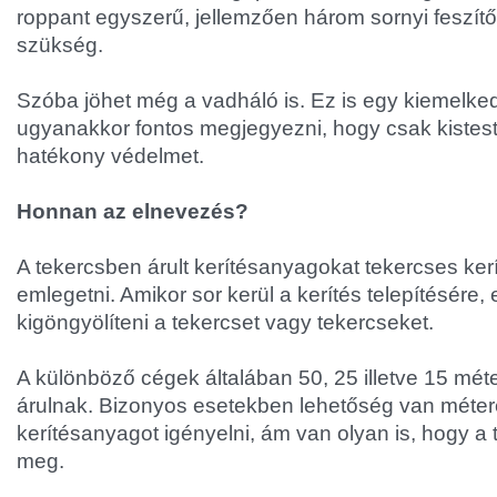
roppant egyszerű, jellemzően három sornyi feszít
szükség.
Szóba jöhet még a vadháló is. Ez is egy kiemelke
ugyanakkor fontos megjegyezni, hogy csak kistestű
hatékony védelmet.
Honnan az elnevezés?
A tekercsben árult kerítésanyagokat tekercses ker
emlegetni. Amikor sor kerül a kerítés telepítésére
kigöngyölíteni a tekercset vagy tekercseket.
A különböző cégek általában 50, 25 illetve 15 mét
árulnak. Bizonyos esetekben lehetőség van méte
kerítésanyagot igényelni, ám van olyan is, hogy a
meg.