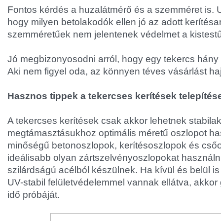
Fontos kérdés a huzalátmérő és a szemméret is. 
hogy milyen betolakodók ellen jó az adott kerítés
szemméretűek nem jelentenek védelmet a kistestű
Jó megbizonyosodni arról, hogy egy tekercs hány 
Aki nem figyel oda, az könnyen téves vásárlást haj
Hasznos tippek a tekercses kerítések telepíté
A tekercses kerítések csak akkor lehetnek stabilak
megtámasztásukhoz optimális méretű oszlopot ha
minőségű betonoszlopok, kerítésoszlopok és csőo
ideálisabb olyan zártszelvényoszlopokat használn
szilárdságú acélból készülnek. Ha kívül és belül i
UV-stabil felületvédelemmel vannak ellátva, akkor g
idő próbáját.