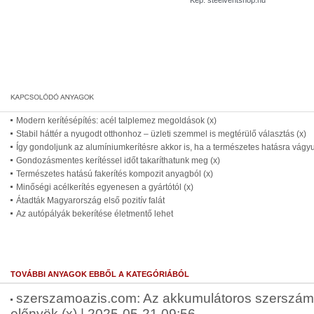
Kép: steelventshop.hu
Modern kerítésépítés: acél talplemez megoldások (x)
Stabil háttér a nyugodt otthonhoz – üzleti szemmel is megtérülő választás (x)
Így gondoljunk az alumíniumkerítésre akkor is, ha a természetes hatásra vágyu
Gondozásmentes kerítéssel időt takaríthatunk meg (x)
Természetes hatású fakerítés kompozit anyagból (x)
Minőségi acélkerítés egyenesen a gyártótól (x)
Átadták Magyarország első pozitív falát
Az autópályák bekerítése életmentő lehet
TOVÁBBI ANYAGOK EBBŐL A KATEGÓRIÁBÓL
szerszamoazis.com: Az akkumulátoros szerszámg
előnyök (x) | 2025-05-21 09:56