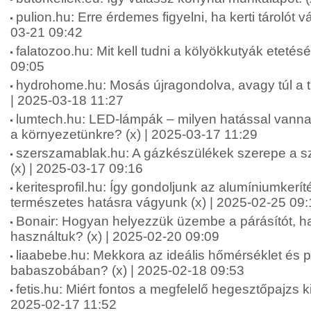
pulion.hu: Erre érdemes figyelni, ha kerti tárolót v
03-21 09:42
falatozoo.hu: Mit kell tudni a kölyökkutyák etetésé
09:05
hydrohome.hu: Mosás újragondolva, avagy túl a t
| 2025-03-18 11:27
lumtech.hu: LED-lámpák – milyen hatással vanna
a környezetünkre? (x) | 2025-03-17 11:29
szerszamablak.hu: A gázkészülékek szerepe a s
(x) | 2025-03-17 09:16
keritesprofil.hu: Így gondoljunk az alumíniumkerít
természetes hatásra vágyunk (x) | 2025-02-25 09:
Bonair: Hogyan helyezzük üzembe a párásítót, h
használtuk? (x) | 2025-02-20 09:09
liaabebe.hu: Mekkora az ideális hőmérséklet és p
babaszobában? (x) | 2025-02-18 09:53
fetis.hu: Miért fontos a megfelelő hegesztőpajzs k
2025-02-17 11:52