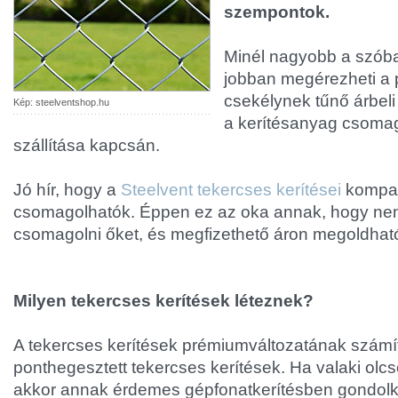
szempontok.
Minél nagyobb a szóban
jobban megérezheti a 
csekélynek tűnő árbel
Kép: steelventshop.hu
a kerítésanyag csoma
szállítása kapcsán.
Jó hír, hogy a
Steelvent tekercses kerítései
kompa
csomagolhatók. Éppen ez az oka annak, hogy nem
csomagolni őket, és megfizethető áron megoldható 
Milyen tekercses kerítések léteznek?
A tekercses kerítések prémiumváltozatának számí
ponthegesztett tekercses kerítések. Ha valaki olcsó
akkor annak érdemes gépfonatkerítésben gondolko