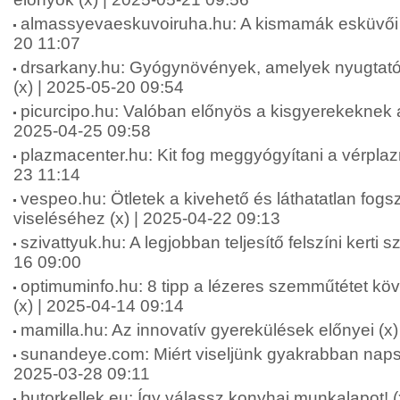
almassyevaeskuvoiruha.hu: A kismamák esküvői r
20 11:07
drsarkany.hu: Gyógynövények, amelyek nyugtató 
(x) | 2025-05-20 09:54
picurcipo.hu: Valóban előnyös a kisgyerekeknek a 
2025-04-25 09:58
plazmacenter.hu: Kit fog meggyógyítani a vérplaz
23 11:14
vespeo.hu: Ötletek a kivehető és láthatatlan fo
viseléséhez (x) | 2025-04-22 09:13
szivattyuk.hu: A legjobban teljesítő felszíni kerti s
16 09:00
optimuminfo.hu: 8 tipp a lézeres szemműtétet köv
(x) | 2025-04-14 09:14
mamilla.hu: Az innovatív gyerekülések előnyei (x
sunandeye.com: Miért viseljünk gyakrabban naps
2025-03-28 09:11
butorkellek.eu: Így válassz konyhai munkalapot! 