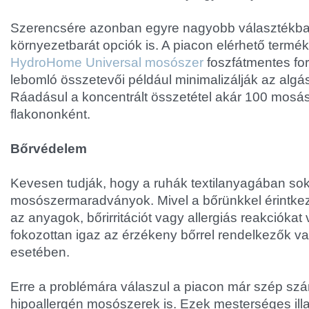
Szerencsére azonban egyre nagyobb választékban
környezetbarát opciók is. A piacon elérhető termé
HydroHome Universal mosószer
foszfátmentes for
lebomló összetevői például minimalizálják az algá
Ráadásul a koncentrált összetétel akár 100 mosást
flakononként.
Bőrvédelem
Kevesen tudják, hogy a ruhák textilanyagában so
mosószermaradványok. Mivel a bőrünkkel érintke
az anyagok, bőrirritációt vagy allergiás reakciókat 
fokozottan igaz az érzékeny bőrrel rendelkezők 
esetében.
Erre a problémára válaszul a piacon már szép s
hipoallergén mosószerek is. Ezek mesterséges il