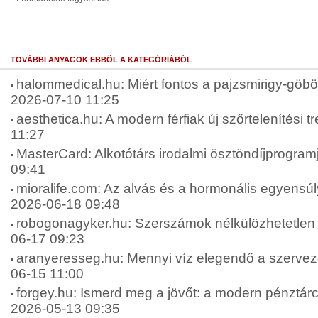
TOVÁBBI ANYAGOK EBBŐL A KATEGÓRIÁBÓL
halommedical.hu: Miért fontos a pajzsmirigy-göbök
2026-07-10 11:25
aesthetica.hu: A modern férfiak új szőrtelenítési t
11:27
MasterCard: Alkotótárs irodalmi ösztöndíjprogram
09:41
mioralife.com: Az alvás és a hormonális egyensúly
2026-06-18 09:48
robogonagyker.hu: Szerszámok nélkülözhetetlen 
06-17 09:23
aranyeresseg.hu: Mennyi víz elegendő a szervez
06-15 11:00
forgey.hu: Ismerd meg a jövőt: a modern pénztárca
2026-05-13 09:35