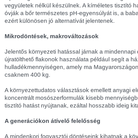
vegyületek nélkül készülnek. A kíméletes tisztító h
óvják a bőr természetes pH-egyensúlyát is, a b
ezért különösen jó alternatívát jelentenek.
Mikrodöntések, makrováltozások
Jelentős környezeti hatással járnak a mindennapi
újratölthető flakonok használata például segít a h
hulladékmennyiségen, amely ma Magyarországon
csaknem 400 kg.
A környezettudatos választások emellett anyagi elő
koncentrált mosószerformulák kisebb mennyiségb
tisztító hatást nyújtanak, ezáltal hosszabb ideig ki
A generációkon átívelő felelősség
A mindenkori fogyasztói döntéseink kihatnak a kö