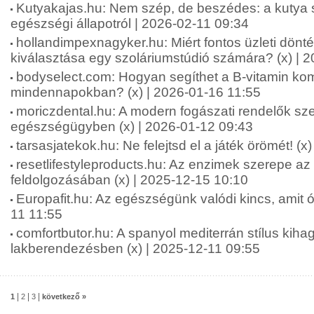
Kutyakajas.hu: Nem szép, de beszédes: a kutya s
egészségi állapotról | 2026-02-11 09:34
hollandimpexnagyker.hu: Miért fontos üzleti dönt
kiválasztása egy szoláriumstúdió számára? (x) | 
bodyselect.com: Hogyan segíthet a B-vitamin kom
mindennapokban? (x) | 2026-01-16 11:55
moriczdental.hu: A modern fogászati rendelők sze
egészségügyben (x) | 2026-01-12 09:43
tarsasjatekok.hu: Ne felejtsd el a játék örömét! (x
resetlifestyleproducts.hu: Az enzimek szerepe az
feldolgozásában (x) | 2025-12-15 10:10
Europafit.hu: Az egészségünk valódi kincs, amit óv
11 11:55
comfortbutor.hu: A spanyol mediterrán stílus kiha
lakberendezésben (x) | 2025-12-11 09:55
|
|
|
1
2
3
következő »