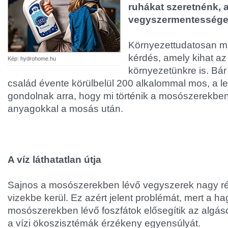
ruhákat szeretnénk, 
vegyszermentességet 
Környezettudatosan mo
kérdés, amely kihat a
Kép: hydrohome.hu
környezetünkre is. Bá
család évente körülbelül 200 alkalommal mos, a le
gondolnak arra, hogy mi történik a mosószerekben
anyagokkal a mosás után.
A víz láthatatlan útja
Sajnos a mosószerekben lévő vegyszerek nagy r
vizekbe kerül. Ez azért jelent problémát, mert a 
mosószerekben lévő foszfátok elősegítik az algáso
a vízi ökoszisztémák érzékeny egyensúlyát.