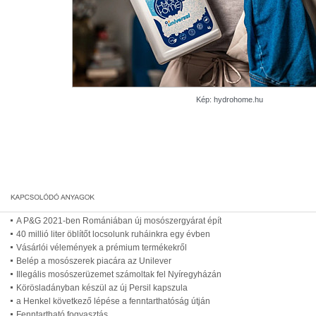
Kép: hydrohome.hu
A P&G 2021-ben Romániában új mosószergyárat épít
40 millió liter öblítőt locsolunk ruháinkra egy évben
Vásárlói vélemények a prémium termékekről
Belép a mosószerek piacára az Unilever
Illegális mosószerüzemet számoltak fel Nyíregyházán
Körösladányban készül az új Persil kapszula
a Henkel következő lépése a fenntarthatóság útján
Fenntartható fogyasztás