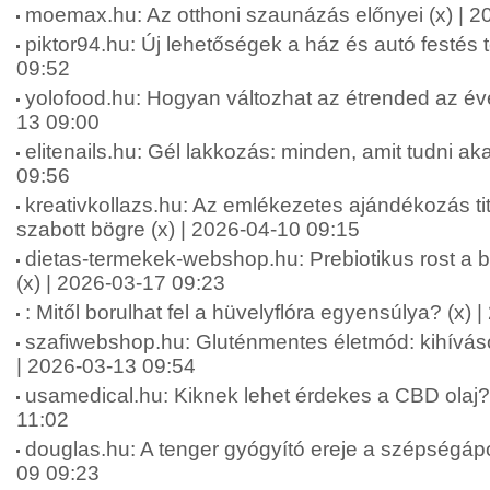
moemax.hu: Az otthoni szaunázás előnyei (x) | 2
piktor94.hu: Új lehetőségek a ház és autó festés 
09:52
yolofood.hu: Hogyan változhat az étrended az év
13 09:00
elitenails.hu: Gél lakkozás: minden, amit tudni aka
09:56
kreativkollazs.hu: Az emlékezetes ajándékozás ti
szabott bögre (x) | 2026-04-10 09:15
dietas-termekek-webshop.hu: Prebiotikus rost a b
(x) | 2026-03-17 09:23
: Mitől borulhat fel a hüvelyflóra egyensúlya? (x)
szafiwebshop.hu: Gluténmentes életmód: kihívás
| 2026-03-13 09:54
usamedical.hu: Kiknek lehet érdekes a CBD olaj? 
11:02
douglas.hu: A tenger gyógyító ereje a szépségápo
09 09:23