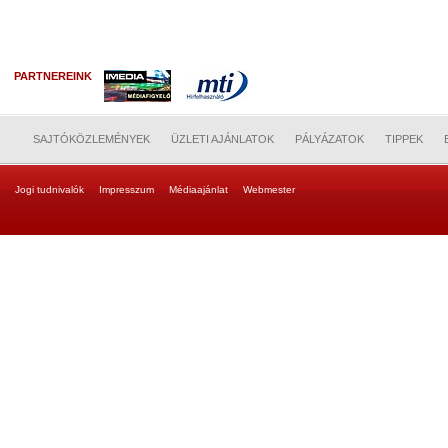
PARTNEREINK
SAJTÓKÖZLEMÉNYEK
ÜZLETI AJÁNLATOK
PÁLYÁZATOK
TIPPEK
Jogi tudnivalók
Impresszum
Médiaajánlat
Webmester