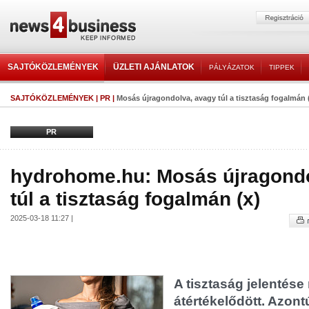
SAJTÓKÖZLEMÉNYEK
ÜZLETI AJÁNLATOK
PÁLYÁZATOK
TIPPEK
SAJTÓKÖZLEMÉNYEK
|
PR
|
Mosás újragondolva, avagy túl a tisztaság fogalmán 
PR
hydrohome.hu: Mosás újragondo
túl a tisztaság fogalmán (x)
2025-03-18 11:27 |
A tisztaság jelentése
átértékelődött. Azont