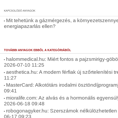
Mit tehetünk a gázmérgezés, a környezetszenny
energiapazarlás ellen?
TOVÁBBI ANYAGOK EBBŐL A KATEGÓRIÁBÓL
halommedical.hu: Miért fontos a pajzsmirigy-göbök
2026-07-10 11:25
aesthetica.hu: A modern férfiak új szőrtelenítési t
11:27
MasterCard: Alkotótárs irodalmi ösztöndíjprogram
09:41
mioralife.com: Az alvás és a hormonális egyensúly
2026-06-18 09:48
robogonagyker.hu: Szerszámok nélkülözhetetlen 
06-17 09:23