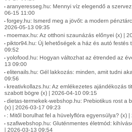
aranyeresseg.hu: Mennyi víz elegendő a szervez
06-15 11:00
forgey.hu: Ismerd meg a jövőt: a modern pénztárca
2026-05-13 09:35
moemax.hu: Az otthoni szaunázás előnyei (x) | 2
piktor94.hu: Új lehetőségek a ház és autó festés 
09:52
yolofood.hu: Hogyan változhat az étrended az év
13 09:00
elitenails.hu: Gél lakkozás: minden, amit tudni aka
09:56
kreativkollazs.hu: Az emlékezetes ajándékozás ti
szabott bögre (x) | 2026-04-10 09:15
dietas-termekek-webshop.hu: Prebiotikus rost a b
(x) | 2026-03-17 09:23
: Mitől borulhat fel a hüvelyflóra egyensúlya? (x)
szafiwebshop.hu: Gluténmentes életmód: kihívás
| 2026-03-13 09:54