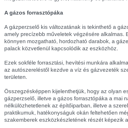
A gázos forrasztópáka
A gázperzselő kis változatának is tekinthető a gáz
amely precízebb műveletek végzésére alkalmas. 
könnyen mozgatható, hordozható darabok, a gázell
palack közvetlenül kapcsolódik az eszközhöz.
Ezek sokféle forrasztási, hevítési munkára alkalm
az autószereléstől kezdve a víz és gázvezeték s
területen.
Összegzésképpen kijelenthetjük, hogy az olyan e
gázperzselő, illetve a gázos forrasztópáka a mai n
nélkülözhetetlenek az építőiparban, illetve a szer
praktikumuk, hatékonyságuk okán feltehetően még
szakemberek eszközkészletének részét képezik a 