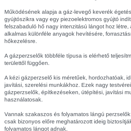
Működésének alapja a gáz-levegő keverék égetés
gyújtószikra vagy egy piezoelektromos gyújtó indí
felszabaduló hő nagy intenzitású lángot hoz létre,
alkalmas különféle anyagok hevítésére, forrasztá
hőkezelésre.
A gázperzselők többféle típusa is elérhető teljesí
területtől függően.
A kézi gázperzselő kis méretűek, hordozhatóak, id
javítási, szerelési munkákhoz. Ezek nagy testvérei,
gázperzselők, építkezéseken, útépítési, javítási 
használatosak.
Vannak szakaszos és folyamatos lángú perzselők:
csak bizonyos előre meghatározott ideig biztosítjá
folyamatos lángot adnak.