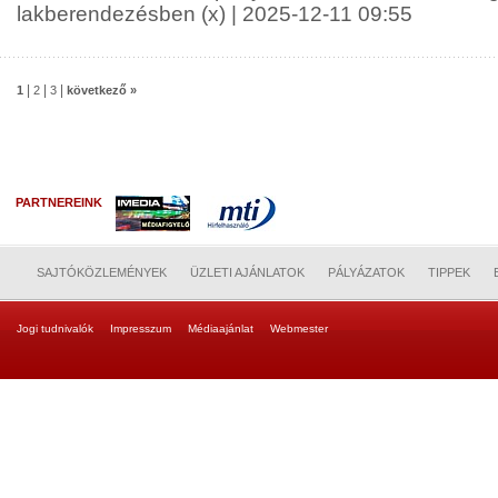
lakberendezésben (x) | 2025-12-11 09:55
|
|
|
1
2
3
következő »
PARTNEREINK
SAJTÓKÖZLEMÉNYEK
ÜZLETI AJÁNLATOK
PÁLYÁZATOK
TIPPEK
Jogi tudnivalók
Impresszum
Médiaajánlat
Webmester