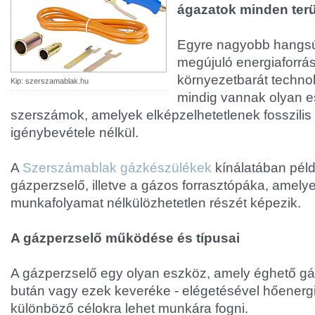
ágazatok minden terül
Egyre nagyobb hangsú
megújuló energiaforrá
környezetbarát techno
Kip: szerszamablak.hu
mindig vannak olyan 
szerszámok, amelyek elképzelhetetlenek fosszili
igénybevétele nélkül.
A
Szerszámablak gázkészülékek
kínálatában péld
gázperzselő, illetve a gázos forrasztópáka, amel
munkafolyamat nélkülözhetetlen részét képezik.
A gázperzselő működése és típusai
A gázperzselő egy olyan eszköz, amely éghető gá
bután vagy ezek keveréke - elégetésével hőenergiát
különböző célokra lehet munkára fogni.