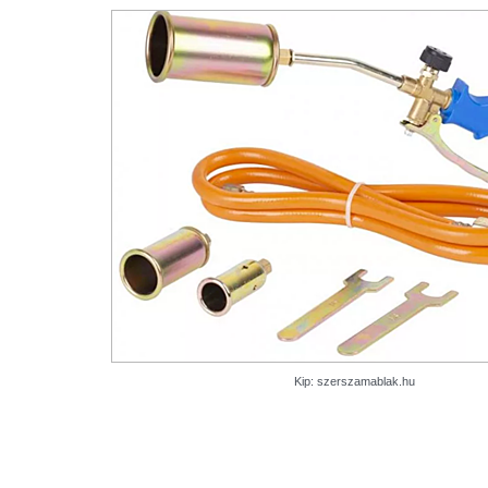
Kip: szerszamablak.hu