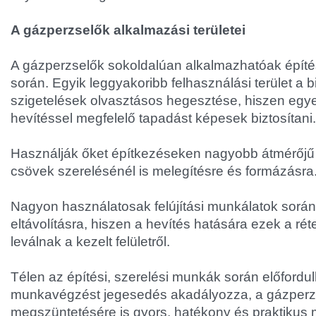
A gázperzselők alkalmazási területei
A gázperzselők sokoldalúan alkalmazhatóak építé
során. Egyik leggyakoribb felhasználási terület a 
szigetelések olvasztásos hegesztése, hiszen egye
hevítéssel megfelelő tapadást képesek biztosítani.
Használják őket építkezéseken nagyobb átmérőj
csövek szerelésénél is melegítésre és formázásra
Nagyon használatosak felújítási munkálatok során
eltávolításra, hiszen a hevítés hatására ezek a r
leválnak a kezelt felületről.
Télen az építési, szerelési munkák során előfordul
munkavégzést jegesedés akadályozza, a gázperz
megszüntetésére is gyors, hatékony és praktikus 