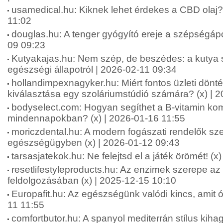
usamedical.hu: Kiknek lehet érdekes a CBD olaj? 
11:02
douglas.hu: A tenger gyógyító ereje a szépségápo
09 09:23
Kutyakajas.hu: Nem szép, de beszédes: a kutya s
egészségi állapotról | 2026-02-11 09:34
hollandimpexnagyker.hu: Miért fontos üzleti dönt
kiválasztása egy szoláriumstúdió számára? (x) | 
bodyselect.com: Hogyan segíthet a B-vitamin kom
mindennapokban? (x) | 2026-01-16 11:55
moriczdental.hu: A modern fogászati rendelők sze
egészségügyben (x) | 2026-01-12 09:43
tarsasjatekok.hu: Ne felejtsd el a játék örömét! (x
resetlifestyleproducts.hu: Az enzimek szerepe az
feldolgozásában (x) | 2025-12-15 10:10
Europafit.hu: Az egészségünk valódi kincs, amit óv
11 11:55
comfortbutor.hu: A spanyol mediterrán stílus kiha