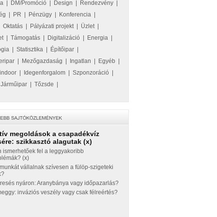
ka
|
DM/Promóció
|
Design
|
Rendezvény
|
ég
|
PR
|
Pénzügy
|
Konferencia
|
|
Oktatás
|
Pályázati projekt
|
Üzlet
|
et
|
Támogatás
|
Digitalizáció
|
Energia
|
ógia
|
Statisztika
|
Építőipar
|
eripar
|
Mezőgazdaság
|
Ingatlan
|
Egyéb
|
indoor
|
Idegenforgalom
|
Szponzoráció
|
|
Járműipar
|
Tőzsde
|
tív megoldások a csapadékvíz
ére: szikkasztó alagutak (x)
 ismerhetőek fel a leggyakoribb
blémák? (x)
munkát vállalnak szívesen a fülöp-szigeteki
k?
eresés nyáron: Aranybánya vagy időpazarlás?
ggy: inváziós veszély vagy csak félreértés?