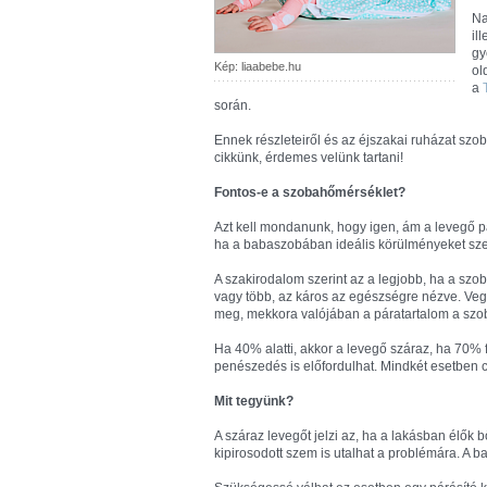
Na
il
gy
Kép: liaabebe.hu
ol
a
során.
Ennek részleteiről és az éjszakai ruházat szo
cikkünk, érdemes velünk tartani!
Fontos-e a szobahőmérséklet?
Azt kell mondanunk, hogy igen, ám a levegő pá
ha a babaszobában ideális körülményeket szere
A szakirodalom szerint az a legjobb, ha a szo
vagy több, az káros az egészségre nézve. Veg
meg, mekkora valójában a páratartalom a szo
Ha 40% alatti, akkor a levegő száraz, ha 70% 
penészedés is előfordulhat. Mindkét esetben c
Mit tegyünk?
A száraz levegőt jelzi az, ha a lakásban élők 
kipirosodott szem is utalhat a problémára. A b