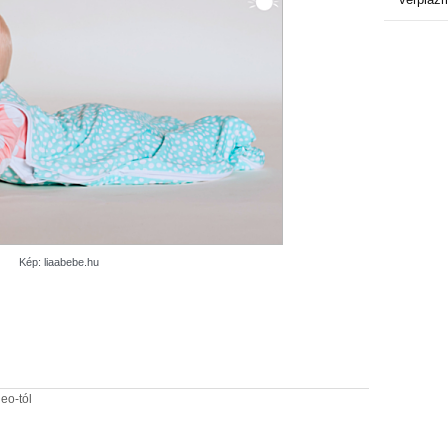
Kép: liaabebe.hu
eo-tól