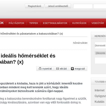
TOK
PÁLYÁZATOK
TIPPEK
ESETTANULMÁNYOK
KUTATÁSOK
VIDEÓTÁR
s hőmérséklet és páratartalom a babaszobában? (x)
hőmérséklet
 ideális hőmérséklet és
bában? (x)
gszületett a kisbaba, haza is jött a kórházból: innentől kezdve
onban mindent meg kell tennünk azért, hogy ideális
Internet
rülményeket biztosítsunk számára éjjel-nappal.
Gyógysz
leg a babaszoba berendezésére fordítanak nagy figyelmet a szülők,
Kutatás
kiságy kiválasztására, azonban van egy ettől fontosabb dolog is.