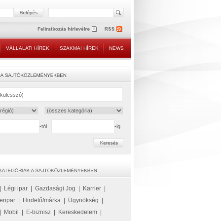
VÁLLALATI HÍREK
SZAKMAI HÍREK
NEWS
-tól
-ig
|
Légi ipar
|
Gazdasági Jog
|
Karrier
|
eripar
|
Hirdető/márka
|
Ügynökség
|
|
Mobil
|
E-biznisz
|
Kereskedelem
|