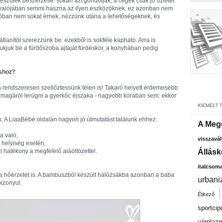
észülék beszerzése: sokan azt gondolják, a cégek csak jó üzletet
és valójában semmi haszna az ilyen eszközöknek, ez azonban nem
lóban nem sokat érnek, nézzünk utána a lehetőségeknek, és
lanítót szerezzünk be: ezekből is sokféle kapható. Arra is
ukjuk be a fürdőszoba ajtaját fürdéskor, a konyhában pedig
áshoz?
endszeresen szellőztessünk télen is! Takaró helyett érdemesebb
 magáról lerúgni a gyerkőc éjszaka - nagyobb korában sem: ekkor
. A LiaaBébé oldalán nagyon jó útmutatást találunk ehhez:
A Meg
a való,
visszavál
 helyiség esetén,
 hatékony a megfelelő aláöltözettel.
Állásk
italcsom
a a hőérzetet is. A bambuszból készült hálózsákba azonban a baba
urbani
izonyul.
Étkező
sportcip
vérplaz