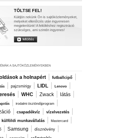
TÖLTSE FEL!
Küldjön nekünk Ön is sajtóközleményeket,
melyeket ellenőrzés után ingyenesen
megjelenítünk! A feltöltéshez regisztráció
szükséges, ami szintén ingyenes!
|
|
oldások a holnapért
futballcipő
|
|
|
|
LIDL
pajzsmirigy
tás
Lenovo
|
|
|
|
eresés
WHC
Zwack
látás
|
|
agolás
irodalmi ösztöndíjprogram
|
|
|
záció
csapadékvíz
vízelvezetés
|
|
|
külföldi munkavállalás
Mastercard
|
|
|
Samsung
ő
dísznövény
|
|
ma