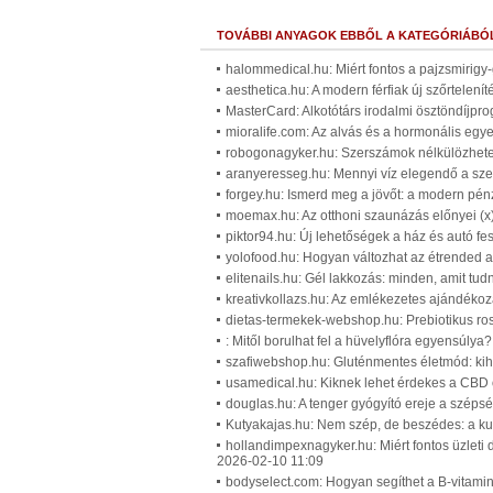
TOVÁBBI ANYAGOK EBBŐL A KATEGÓRIÁBÓ
halommedical.hu: Miért fontos a pajzsmirigy
aesthetica.hu: A modern férfiak új szőrtelenít
MasterCard: Alkotótárs irodalmi ösztöndíjpr
mioralife.com: Az alvás és a hormonális egy
robogonagyker.hu: Szerszámok nélkülözhetet
aranyeresseg.hu: Mennyi víz elegendő a sze
forgey.hu: Ismerd meg a jövőt: a modern pénz
moemax.hu: Az otthoni szaunázás előnyei (x
piktor94.hu: Új lehetőségek a ház és autó fes
yolofood.hu: Hogyan változhat az étrended 
elitenails.hu: Gél lakkozás: minden, amit tudn
kreativkollazs.hu: Az emlékezetes ajándékozá
dietas-termekek-webshop.hu: Prebiotikus rost
: Mitől borulhat fel a hüvelyflóra egyensúlya
szafiwebshop.hu: Gluténmentes életmód: kih
usamedical.hu: Kiknek lehet érdekes a CBD o
douglas.hu: A tenger gyógyító ereje a széps
Kutyakajas.hu: Nem szép, de beszédes: a kut
hollandimpexnagyker.hu: Miért fontos üzleti 
2026-02-10 11:09
bodyselect.com: Hogyan segíthet a B-vitami