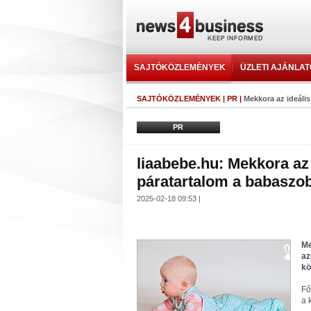
SAJTÓKÖZLEMÉNYEK
ÜZLETI AJÁNLA
SAJTÓKÖZLEMÉNYEK
|
PR
|
Mekkora az ideáli
PR
liaabebe.hu: Mekkora az
páratartalom a babaszo
2025-02-18 09:53 |
Me
az
kö
Fő
a 