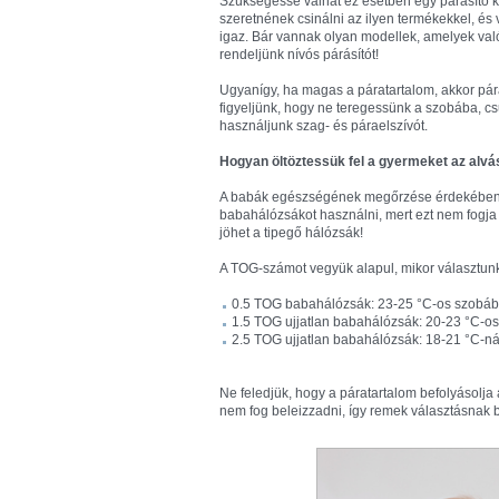
Szükségessé válhat ez esetben egy párásító k
szeretnének csinálni az ilyen termékekkel, 
igaz. Bár vannak olyan modellek, amelyek va
rendeljünk nívós párásítót!
Ugyanígy, ha magas a páratartalom, akkor párát
figyeljünk, hogy ne teregessünk a szobába, cs
használjunk szag- és páraelszívót.
Hogyan öltöztessük fel a gyermeket az alv
A babák egészségének megőrzése érdekében r
babahálózsákot használni, mert ezt nem fogja
jöhet a tipegő hálózsák!
A TOG-számot vegyük alapul, mikor választunk
0.5 TOG babahálózsák: 23-25 °C-os szobáb
1.5 TOG ujjatlan babahálózsák: 20-23 °C-os
2.5 TOG ujjatlan babahálózsák: 18-21 °C-nál
Ne feledjük, hogy a páratartalom befolyásolj
nem fog beleizzadni, így remek választásnak b