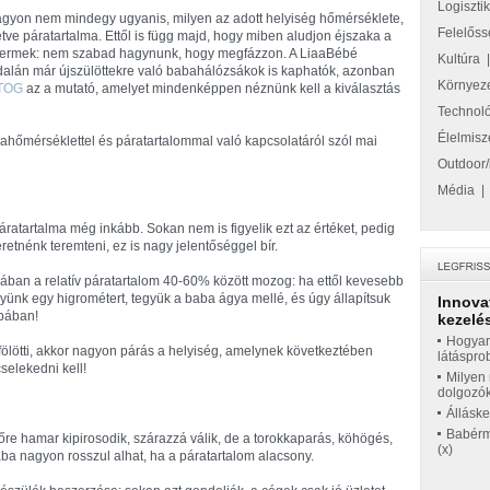
Logiszti
gyon nem mindegy ugyanis, milyen az adott helyiség hőmérséklete,
Felelőss
letve páratartalma. Ettől is függ majd, hogy miben aludjon éjszaka a
ermek: nem szabad hagynunk, hogy megfázzon. A LiaaBébé
Kultúra
dalán már újszülöttekre való babahálózsákok is kaphatók, azonban
Környez
TOG
az a mutató, amelyet mindenképpen néznünk kell a kiválasztás
Technol
Élelmisz
bahőmérséklettel és páratartalommal való kapcsolatáról szól mai
Outdoor/
Média
ratartalma még inkább. Sokan nem is figyelik ezt az értéket, pedig
tnénk teremteni, ez is nagy jelentőséggel bír.
bában a relatív páratartalom 40-60% között mozog: ha ettől kevesebb
yünk egy higrométert, tegyük a baba ágya mellé, és úgy állapítsuk
Innova
bában!
kezelés
Hogyan
fölötti, akkor nagyon párás a helyiség, amelynek következtében
látáspro
selekedni kell!
Milyen 
dolgozó
Állásk
Babérme
bőre hamar kipirosodik, szárazzá válik, de a torokkaparás, köhögés,
(x)
aba nagyon rosszul alhat, ha a páratartalom alacsony.