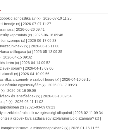
L
-göbök diagnosztikája? (x) | 2026-07-10 11:25
ési trendje (x) | 2026-07-07 11:27
ogramjára | 2026-06-26 09:41
ensúly kapcsolata (x) | 2026-06-18 09:48
len szerepe (x) | 2026-06-17 09:23
rvezetünknek? (x) | 2026-06-15 11:00
tárca csillogása (x) | 2026-05-13 09:35
) | 2026-04-15 09:32
tés terén (x) | 2026-04-14 09:52
az évek során? | 2026-04-13 09:00
i akartál (x) | 2026-04-10 09:56
s titka: a személyre szabott bögre (x) | 2026-04-10 09:15
 a bélflóra egyensúlyáért (x) | 2026-03-17 09:23
? (x) | 2026-03-16 09:06
ívások és lehetőségek (x) | 2026-03-13 09:54
laj? (x) | 2026-03-11 11:02
égápolásban (x) | 2026-03-09 09:23
ya széklete árulkodik az egészségi állapotról | 2026-02-11 09:34
döntés a csövek kiválasztása egy szoláriumstúdió számára? (x) |
n komplex folsavval a mindennapokban? (x) | 2026-01-16 11:55