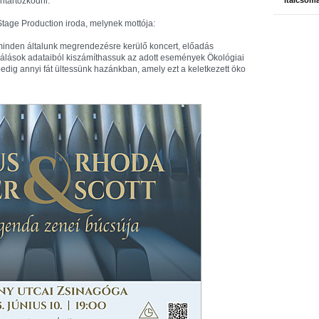
nntartózkodni."
italcsom
tage Production iroda, melynek mottója:
 minden általunk megrendezésre kerülő koncert, előadás
lások adataiból kiszámíthassuk az adott események Ökológiai
ig annyi fát ültessünk hazánkban, amely ezt a keletkezett öko