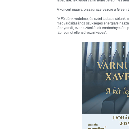
fejjel, nőknek fedett vállal lehet belépni és be
A koncert magyarországi szervezője a Green S
"A Földünk védelme, és ezért tudatos célunk,
megvalósításához szükséges energiafelhaszná
lábnyomát, ezen számítások eredményeként ped
lábnyomot ellensúlyozni képes".