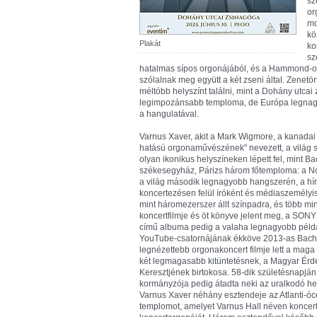
sz
or
mo
kö
Plakát
ko
sz
hatalmas sípos orgonájából, és a Hammond-o
szólalnak meg együtt a két zseni által. Zenetö
méltóbb helyszínt találni, mint a Dohány utc
legimpozánsabb temploma, de Európa legnagy
a hangulatával.
Varnus Xaver, akit a Mark Wigmore, a kanadai
hatású orgonaművészének" nevezett, a világ s
olyan ikonikus helyszíneken lépett fel, mint 
székesegyház, Párizs három főtemploma: a No
a világ második legnagyobb hangszerén, a hí
koncertezésen felül íróként és médiaszemélyis
mint háromezerszer állt színpadra, és több min
koncertfilmje és öt könyve jelent meg, a SONY
című albuma pedig a valaha legnagyobb példá
YouTube-csatornájának ékköve 2013-as Bach-k
legnézettebb orgonakoncert filmje lett a maga 
két legmagasabb kitüntetésnek, a Magyar Érd
Keresztjének birtokosa. 58-dik születésnapján
kormányzója pedig átadta neki az uralkodó hetv
Varnus Xaver néhány esztendeje az Atlanti-óc
templomot, amelyet Varnus Hall néven koncert