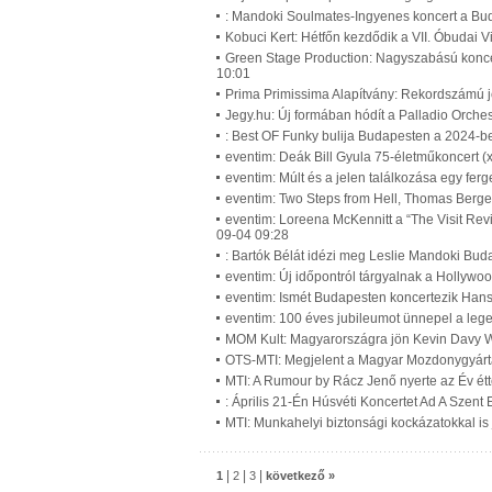
: Mandoki Soulmates-Ingyenes koncert a Bu
Kobuci Kert: Hétfőn kezdődik a VII. Óbudai 
Green Stage Production: Nagyszabású koncer
10:01
Prima Primissima Alapítvány: Rekordszámú je
Jegy.hu: Új formában hódít a Palladio Orche
: Best OF Funky bulija Budapesten a 2024-be
eventim: Deák Bill Gyula 75-életműkoncert (
eventim: Múlt és a jelen találkozása egy fe
eventim: Two Steps from Hell, Thomas Berg
eventim: Loreena McKennitt a “The Visit Revi
09-04 09:28
: Bartók Bélát idézi meg Leslie Mandoki Bud
eventim: Új időpontról tárgyalnak a Hollywo
eventim: Ismét Budapesten koncertezik Han
eventim: 100 éves jubileumot ünnepel a leg
MOM Kult: Magyarországra jön Kevin Davy W
OTS-MTI: Megjelent a Magyar Mozdonygyárt
MTI: A Rumour by Rácz Jenő nyerte az Év étt
: Április 21-Én Húsvéti Koncertet Ad A Szent 
MTI: Munkahelyi biztonsági kockázatokkal is
|
|
|
1
2
3
következő »