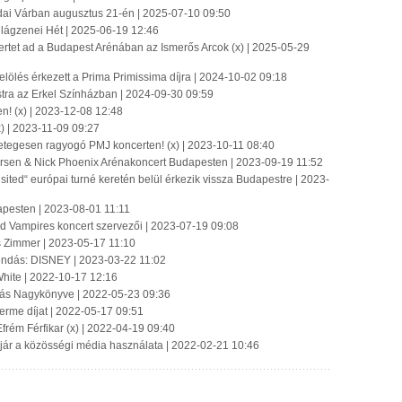
dai Várban augusztus 21-én | 2025-07-10 09:50
Világzenei Hét | 2025-06-19 12:46
tet ad a Budapest Arénában az Ismerős Arcok (x) | 2025-05-29
lölés érkezett a Prima Primissima díjra | 2024-10-02 09:18
stra az Erkel Színházban | 2024-09-30 09:59
n! (x) | 2023-12-08 12:48
x) | 2023-11-09 09:27
rgetegesen ragyogó PMJ koncerten! (x) | 2023-10-11 08:40
ersen & Nick Phoenix Arénakoncert Budapesten | 2023-09-19 11:52
sited“ európai turné keretén belül érkezik vissza Budapestre | 2023-
apesten | 2023-08-01 11:11
od Vampires koncert szervezői | 2023-07-19 09:08
s Zimmer | 2023-05-17 11:10
endás: DISNEY | 2023-03-22 11:02
hite | 2022-10-17 12:16
ás Nagykönyve | 2022-05-23 09:36
erme díjat | 2022-05-17 09:51
Efrém Férfikar (x) | 2022-04-19 09:40
 jár a közösségi média használata | 2022-02-21 10:46