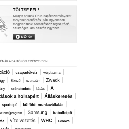
TÖLTSE FEL!
Küldjön nekünk Ön is sajtóközleményeket,
melyeket ellenőrzés után ingyenesen
megjelenítünk! A feltöltéshez regisztráció
szükséges, ami szintén ingyenes!
|
|
|
záció
csapadékvíz
vérplazma
|
|
|
|
Zwack
igy
Étkező
szerszám
|
|
|
A
ény
látás
szőrtelenítés
|
|
dások a holnapért
Álláskeresés
|
|
|
sportcipő
külföldi munkavállalás
|
|
|
Samsung
futballcipő
ösztöndíjprogram
|
|
|
|
vízelvezetés
WHC
tás
Lenovo
|