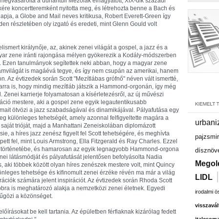
egvásárolta a dunántúli Mezőlak elhagyatott, XIX-dik századi
kére koncertteremként nyitotta meg, és létrehozta benne a Bach és
pja, a Globe and Mail neves kritikusa, Robert Everett-Green így
en részletében oly izgató és eredeti, mint Glenn Gould volt
mert királynője, az, akinek zenei világát a gospel, a jazz és a
yar zene iránti rajongása mélyen gyökerezik a Kodály-módszerben
. Ezen tanulmányok segítettek neki abban, hogy a magyar zene
lamvilágát is magáévá tegye, és így nem csupán az amerikai, hanem
n. Az évtizedek során Scott "Mezítlábas grófnő" néven vált ismertté,
arra is, hogy mindig mezítláb játszik a Hammond-orgonán, így még
 Zenei karrierje folyamatosan a kísérletezésről, az új művészi
záció mestere, aki a gospel zene egyik legautentikusabb
almait ötvözi a jazz szabadságával és dinamikájával. Pályafutása egy
meg különleges tehetségét, amely azonnal felfigyeltette magára a
urbani
 saját trióját, majd a Manhattani Zeneiskolában diplomázott
, a híres jazz zenész figyelt fel Scott tehetségére, és meghívta
pajzsmir
épett fel, mint Louis Armstrong, Ella Fitzgerald és Ray Charles. Ezzel
zz történetébe, és hamarosan az egyik legnagyobb Hammond-orgona
dísznöv
ei látásmódját és pályafutását jelentősen befolyásolta Nadia
Megol
 aki többek között olyan híres zenészek mestere volt, mint Quincy
önleges tehetsége és kifinomult zenei érzéke révén ma már a világ
LIDL
ációk számára jelent inspirációt. Az évtizedek során Rhoda Scott
vábbra is meghatározó alakja a nemzetközi zenei életnek. Egyedi
irodalmi 
yűgözi a közönséget.
visszavál
előírásokat be kell tartania. Az épületben férfiaknak kizárólag fedett