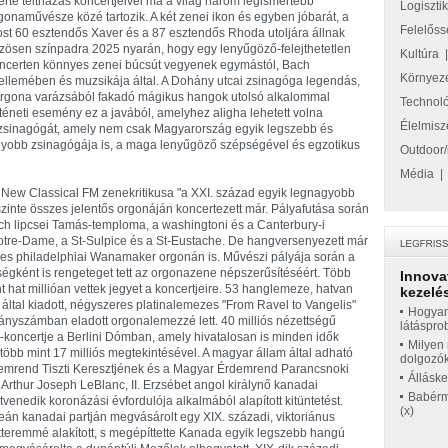
erte teltházas koncertjeivel ma a világ három legismertebb
Logiszti
gonaművésze közé tartozik. A két zenei ikon és egyben jóbarát, a
Felelőss
st 60 esztendős Xaver és a 87 esztendős Rhoda utoljára állnak
zösen színpadra 2025 nyarán, hogy egy lenyűgöző-felejthetetlen
Kultúra
ncerten könnyes zenei búcsút vegyenek egymástól, Bach
Környez
ellemében és muzsikája által. A Dohány utcai zsinagóga legendás,
rgona varázsából fakadó mágikus hangok utolsó alkalommal
Technol
rténeti esemény ez a javából, amelyhez aligha lehetett volna
Élelmisz
ai zsinagógát, amely nem csak Magyarország egyik legszebb és
obb zsinagógája is, a maga lenyűgöző szépségével és egzotikus
Outdoor/
Média
 New Classical FM zenekritikusa "a XXI. század egyik legnagyobb
zinte összes jelentős orgonáján koncertezett már. Pályafutása során
Bach lipcsei Tamás-temploma, a washingtoni és a Canterbury-i
tre-Dame, a St-Sulpice és a St-Eustache. De hangversenyezett már
res philadelphiai Wanamaker orgonán is. Művészi pályája során a
égként is rengeteget tett az orgonazene népszerűsítéséért. Több
Innova
t hat millióan vettek jegyet a koncertjeire. 53 hanglemeze, hatvan
kezelés
 által kiadott, négyszeres platinalemezes "From Ravel to Vangelis"
Hogyan
nyszámban eladott orgonalemezzé lett. 40 milliós nézettségű
látáspro
oncertje a Berlini Dómban, amely hivatalosan is minden idők
Milyen 
több mint 17 milliós megtekintésével. A magyar állam által adható
dolgozó
emrend Tiszti Keresztjének és a Magyar Érdemrend Parancsnoki
Állásk
 Arthur Joseph LeBlanc, II. Erzsébet angol királynő kanadai
Babérme
enedik koronázási évfordulója alkalmából alapított kitüntetést.
(x)
eán kanadai partján megvásárolt egy XIX. századi, viktoriánus
teremmé alakított, s megépíttette Kanada egyik legszebb hangú