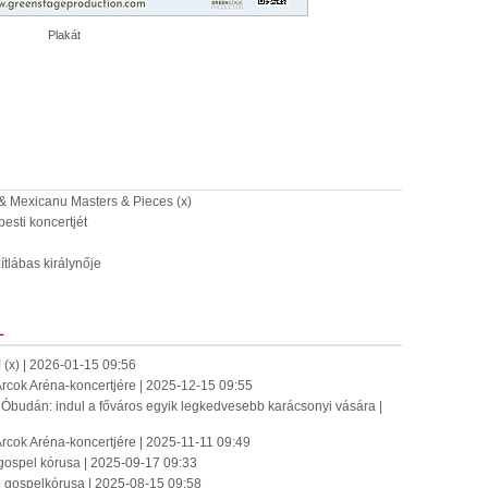
Plakát
& Mexicanu Masters & Pieces (x)
esti koncertjét
lábas királynője
L
x) | 2026-01-15 09:56
 Arcok Aréna-koncertjére | 2025-12-15 09:55
udán: indul a főváros egyik legkedvesebb karácsonyi vására |
 Arcok Aréna-koncertjére | 2025-11-11 09:49
 gospel kórusa | 2025-09-17 09:33
bb gospelkórusa | 2025-08-15 09:58