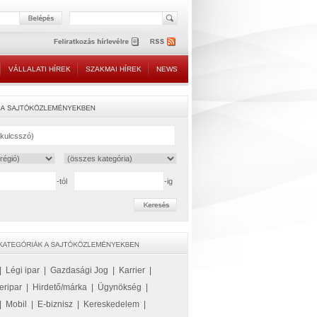
VÁLLALATI HÍREK
SZAKMAI HÍREK
NEWS
-tól
-ig
|
Légi ipar
|
Gazdasági Jog
|
Karrier
|
eripar
|
Hirdető/márka
|
Ügynökség
|
|
Mobil
|
E-biznisz
|
Kereskedelem
|