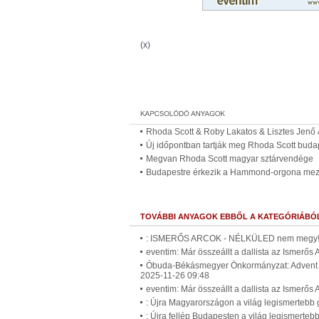
(x)
Rhoda Scott & Roby Lakatos & Lisztes Jenő 
Új időpontban tartják meg Rhoda Scott budap
Megvan Rhoda Scott magyar sztárvendége
Budapestre érkezik a Hammond-orgona mezít
TOVÁBBI ANYAGOK EBBŐL A KATEGÓRIÁBÓ
: ISMERŐS ARCOK - NÉLKÜLED nem megy! (
eventim: Már összeállt a dallista az Ismerős
Óbuda-Békásmegyer Önkormányzat: Advent Ób
2025-11-26 09:48
eventim: Már összeállt a dallista az Ismerős
: Újra Magyarországon a világ legismertebb
: Újra fellép Budapesten a világ legismerte