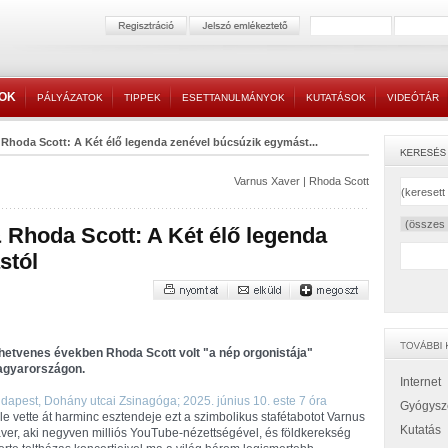
TOK
PÁLYÁZATOK
TIPPEK
ESETTANULMÁNYOK
KUTATÁSOK
VIDEÓTÁR
 Rhoda Scott: A Két élő legenda zenével búcsúzik egymást...
Varnus Xaver
|
Rhoda Scott
 Rhoda Scott: A Két élő legenda
stól
hetvenes években Rhoda Scott volt "a nép orgonistája"
gyarországon.
Internet
dapest, Dohány utcai Zsinagóga; 2025. június 10. este 7 óra
Gyógysz
le vette át harminc esztendeje ezt a szimbolikus stafétabotot Varnus
Kutatás
ver, aki negyven milliós YouTube-nézettségével, és földkerekség