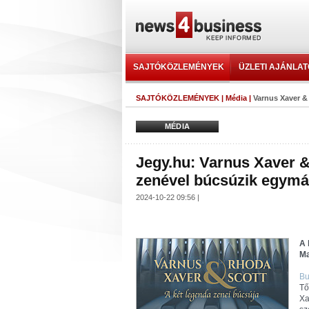
SAJTÓKÖZLEMÉNYEK
ÜZLETI AJÁNLA
SAJTÓKÖZLEMÉNYEK
|
Média
|
Varnus Xaver &
MÉDIA
Jegy.hu: Varnus Xaver &
zenével búcsúzik egymá
2024-10-22 09:56 |
A 
Ma
Bu
Tő
Xa