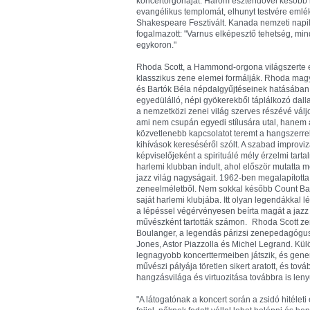
koncertorgonáját. Három esztendővel később m
evangélikus templomát, elhunyt testvére emlé
Shakespeare Fesztivált. Kanada nemzeti napila
fogalmazott: "Varnus elképesztő tehetség, mind
egykoron."
Rhoda Scott, a Hammond-orgona világszerte elis
klasszikus zene elemei formálják. Rhoda mag
és Bartók Béla népdalgyűjtéseinek hatásában
egyedülálló, népi gyökerekből táplálkozó dal
a nemzetközi zenei világ szerves részévé váljo
ami nem csupán egyedi stílusára utal, hanem 
közvetlenebb kapcsolatot teremt a hangszerrel.
kihívások kereséséről szólt. A szabad improvi
képviselőjeként a spirituálé mély érzelmi tart
harlemi klubban indult, ahol először mutatta 
jazz világ nagyságait. 1962-ben megalapította
zeneelméletből. Nem sokkal később Count Basie
saját harlemi klubjába. Itt olyan legendákkal l
a lépéssel végérvényesen beírta magát a ja
művészként tartották számon. Rhoda Scott zen
Boulanger, a legendás párizsi zenepedagógus,
Jones, Astor Piazzolla és Michel Legrand. Kül
legnagyobb koncerttermeiben játszik, és gener
művészi pályája töretlen sikert aratott, és to
hangzásvilága és virtuozitása továbbra is len
"A látogatónak a koncert során a zsidó hitéleti 