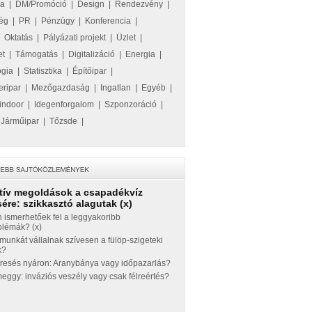
ka
|
DM/Promóció
|
Design
|
Rendezvény
|
ég
|
PR
|
Pénzügy
|
Konferencia
|
|
Oktatás
|
Pályázati projekt
|
Üzlet
|
et
|
Támogatás
|
Digitalizáció
|
Energia
|
ógia
|
Statisztika
|
Építőipar
|
eripar
|
Mezőgazdaság
|
Ingatlan
|
Egyéb
|
indoor
|
Idegenforgalom
|
Szponzoráció
|
|
Járműipar
|
Tőzsde
|
tív megoldások a csapadékvíz
ére: szikkasztó alagutak (x)
 ismerhetőek fel a leggyakoribb
blémák? (x)
munkát vállalnak szívesen a fülöp-szigeteki
k?
eresés nyáron: Aranybánya vagy időpazarlás?
ggy: inváziós veszély vagy csak félreértés?