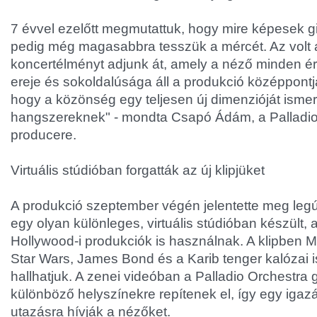
7 évvel ezelőtt megmutattuk, hogy mire képesek gi
pedig még magasabbra tesszük a mércét. Az volt 
koncertélményt adjunk át, amely a néző minden érz
ereje és sokoldalúsága áll a produkció középpontj
hogy a közönség egy teljesen új dimenzióját isme
hangszereknek" - mondta Csapó Ádám, a Palladio
producere.
Virtuális stúdióban forgatták az új klipjüket
A produkció szeptember végén jelentette meg legúj
egy olyan különleges, virtuális stúdióban készült, 
Hollywood-i produkciók is használnak. A klipben M
Star Wars, James Bond és a Karib tenger kalózai i
hallhatjuk. A zenei videóban a Palladio Orchestra g
különböző helyszínekre repítenek el, így egy igazá
utazásra hívják a nézőket.