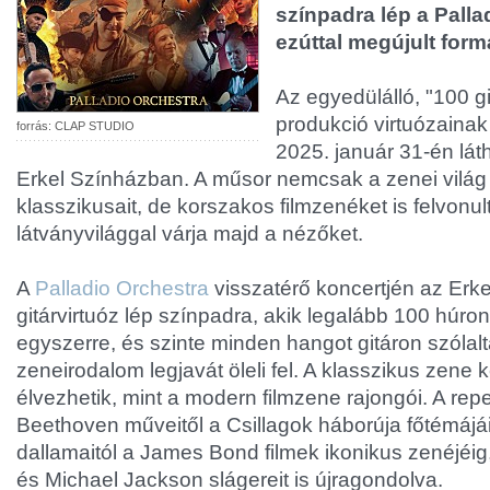
színpadra lép a Palla
ezúttal megújult for
Az egyedülálló, "100 g
produkció virtuózainak
forrás: CLAP STUDIO
2025. január 31-én lát
Erkel Színházban. A műsor nemcsak a zenei vilá
klasszikusait, de korszakos filmzenéket is felvonul
látványvilággal várja majd a nézőket.
A
Palladio Orchestra
visszatérő koncertjén az Erk
gitárvirtuóz lép színpadra, akik legalább 100 húro
egyszerre, és szinte minden hangot gitáron szólal
zeneirodalom legjavát öleli fel. A klasszikus zene
élvezhetik, mint a modern filmzene rajongói. A rep
Beethoven műveitől a Csillagok háborúja főtémájái
dallamaitól a James Bond filmek ikonikus zenéjéig,
és Michael Jackson slágereit is újragondolva.