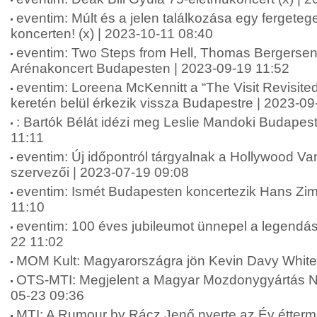
eventim: Múlt és a jelen találkozása egy ferget
koncerten! (x) | 2023-10-11 08:40
eventim: Two Steps from Hell, Thomas Bergersen
Arénakoncert Budapesten | 2023-09-19 11:52
eventim: Loreena McKennitt a “The Visit Revisited
keretén belül érkezik vissza Budapestre | 2023-09
: Bartók Bélát idézi meg Leslie Mandoki Budapes
11:11
eventim: Új időpontról tárgyalnak a Hollywood Va
szervezői | 2023-07-19 09:08
eventim: Ismét Budapesten koncertezik Hans Zi
11:10
eventim: 100 éves jubileumot ünnepel a legendá
22 11:02
MOM Kult: Magyarországra jön Kevin Davy White
OTS-MTI: Megjelent a Magyar Mozdonygyártás N
05-23 09:36
MTI: A Rumour by Rácz Jenő nyerte az Év étterme