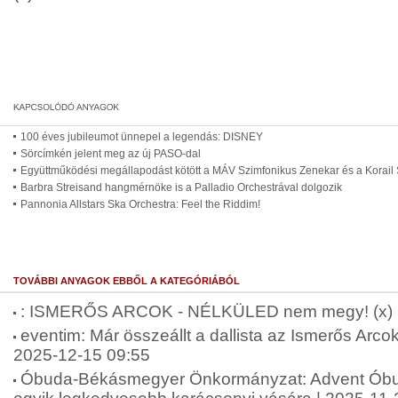
100 éves jubileumot ünnepel a legendás: DISNEY
Sörcímkén jelent meg az új PASO-dal
Együttműködési megállapodást kötött a MÁV Szimfonikus Zenekar és a Korai
Barbra Streisand hangmérnöke is a Palladio Orchestrával dolgozik
Pannonia Allstars Ska Orchestra: Feel the Riddim!
TOVÁBBI ANYAGOK EBBŐL A KATEGÓRIÁBÓL
: ISMERŐS ARCOK - NÉLKÜLED nem megy! (x) |
eventim: Már összeállt a dallista az Ismerős Arcok
2025-12-15 09:55
Óbuda-Békásmegyer Önkormányzat: Advent Óbudá