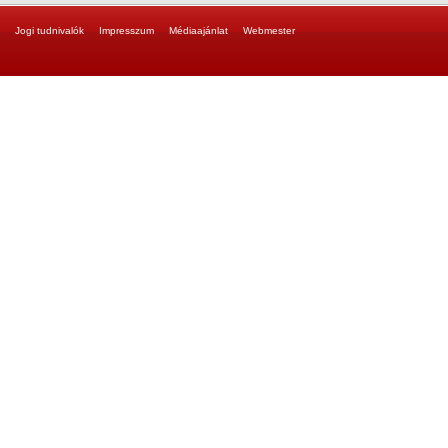
Jogi tudnivalók
Impresszum
Médiaajánlat
Webmester