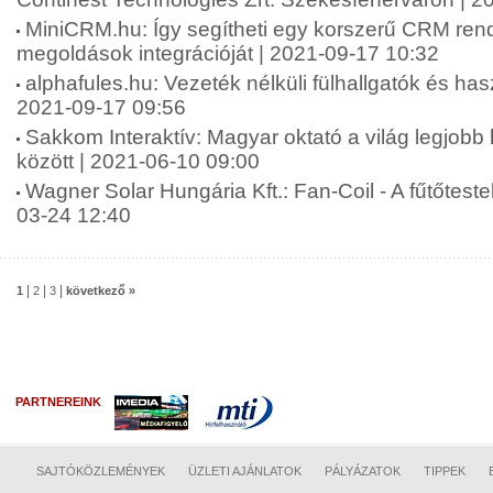
MiniCRM.hu: Így segítheti egy korszerű CRM rends
megoldások integrációját | 2021-09-17 10:32
alphafules.hu: Vezeték nélküli fülhallgatók és has
2021-09-17 09:56
Sakkom Interaktív: Magyar oktató a világ legjobb
között | 2021-06-10 09:00
Wagner Solar Hungária Kft.: Fan-Coil - A fűtőtestek
03-24 12:40
|
|
|
1
2
3
következő »
PARTNEREINK
SAJTÓKÖZLEMÉNYEK
ÜZLETI AJÁNLATOK
PÁLYÁZATOK
TIPPEK