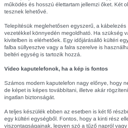
működés és hosszú élettartam jellemzi őket. Két o
tesznek lehetővé.
Telepítésük meglehetősen egyszerű, a kábelezés 
vezetékkel könnyedén megoldható. Ha szükség va
kivitelben is elérhetőek. Egy időjárásálló kültéri eg
falba süllyesztve vagy a falra szerelve is használha
beltéri egység is tartozik hozzá.
Video kaputelefonok, ha a kép is fontos
Számos modern kaputelefon nagy előnye, hogy n
de képet is képes továbbítani, illetve akár rögzíteni
ingatlan biztonságát.
A teljes készülék ebben az esetben is két fő részből
egy kültéri egységből. Fontos, hogy a kinti rész ell
viszontagságainak, legyen szó a tűző napról vagy 