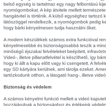
belső egység is tartalmaz egy nagy felbontású kije
nyomógombokat. A kép átvitele mellett természete
hangátvitel is történik. A külső egységhez tartozó
látószöggel rendelkezik, a nyomógombok pedig k
hogy bárki kényelmesen tudja használni őket.
A modern készülékek számos extra funkcióval re
kényelmesebbé és biztonságosabbá teszik a mind
minőségű éjszakai felvételeket beépített, infravörö
Videó-, illetve pillanatfelvétel is készíthető, így b
hogy ki állt a kapu előtt vagy ki csengetett. A felv
egy SD kártyára kerülnek, ami tárolja ezeket. Am
tartózkodunk otthon, a látogató hang-, illetve vide
Biztonság és védelem
A számos kényelmi funkció mellett a videó kaput
hozzájárulnak a biztonsághoz és értékeink védel