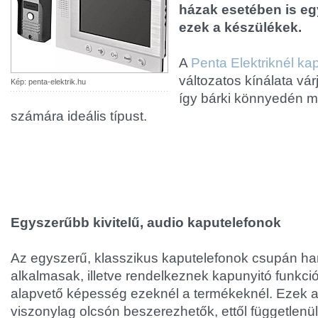
házak esetében is e
ezek a készülékek.
A
Penta Elektriknél ka
változatos kínálata vár
Kép: penta-elektrik.hu
így bárki könnyedén me
számára ideális típust.
Egyszerűbb kivitelű, audio kaputelefonok
Az egyszerű, klasszikus kaputelefonok csupán ha
alkalmasak, illetve rendelkeznek kapunyitó funkció
alapvető képesség ezeknél a termékeknél. Ezek 
viszonylag olcsón beszerezhetők, ettől független