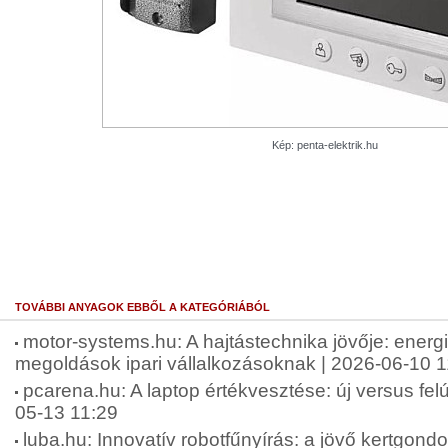
Kép: penta-elektrik.hu
TOVÁBBI ANYAGOK EBBŐL A KATEGÓRIÁBÓL
motor-systems.hu: A hajtástechnika jövője: energ
megoldások ipari vállalkozásoknak | 2026-06-10 1
pcarena.hu: A laptop értékvesztése: új versus felúj
05-13 11:29
luba.hu: Innovatív robotfűnyírás: a jövő kertgond