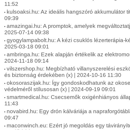
11:52
kulsoaksi.hu: Az ideális hangszóró akkumulátor tit
09:39
amazingai.hu: A promptok, amelyek megváltoztatjá
2025-07-14 09:38
gyogylampabolt.hu: A kézi csuklós lézerterápia-ké
2025-03-18 09:01
ambringa.hu: Ezek alapján értékelik az elektromos
2024-11-18 09:14
vilszershop.hu: Megbízható villanyszerelési esz
és biztonság érdekében (x) | 2024-10-16 11:30
okosoraszijak.hu: Így gondoskodhatunk az okos
védelméről stílusosan (x) | 2024-09-19 09:01
smartmedical.hu: Csecsemők oxigénhiányos állap
11:43
novabird.hu: Egy drón kálváriája a napraforgótáb
09:47
maconwinch.eu: Ezért jó megoldás egy távirányít