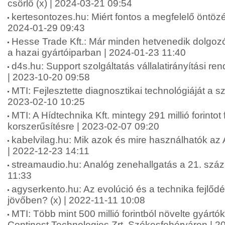
csörlő (x) | 2024-03-21 09:54
kertesontozes.hu: Miért fontos a megfelelő öntözé
2024-01-29 09:43
Hesse Trade Kft.: Már minden hetvenedik dolgozór
a hazai gyártóiparban | 2024-01-23 11:40
d4s.hu: Support szolgáltatás vállalatirányítási re
| 2023-10-20 09:58
MTI: Fejlesztette diagnosztikai technológiáját a sz
2023-02-10 10:25
MTI: A Hídtechnika Kft. mintegy 291 millió forintot 
korszerűsítésre | 2023-02-07 09:20
kabelvilag.hu: Mik azok és mire használhatók az
| 2022-12-23 14:11
streamaudio.hu: Analóg zenehallgatás a 21. szá
11:33
agyserkento.hu: Az evolúció és a technika fejlődé
jövőben? (x) | 2022-11-11 10:08
MTI: Több mint 500 millió forintból növelte gyártó
Continest Technologies Zrt. Székesfehérváron | 2