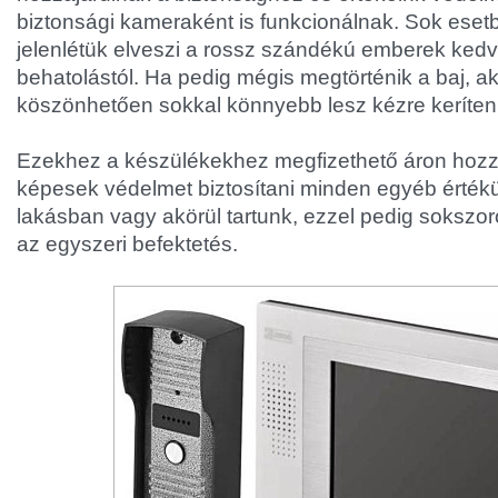
biztonsági kameraként is funkcionálnak. Sok eset
jelenlétük elveszi a rossz szándékú emberek kedvét
behatolástól. Ha pedig mégis megtörténik a baj, ak
köszönhetően sokkal könnyebb lesz kézre keríteni
Ezekhez a készülékekhez megfizethető áron hozzá 
képesek védelmet biztosítani minden egyéb érték
lakásban vagy akörül tartunk, ezzel pedig sokszo
az egyszeri befektetés.