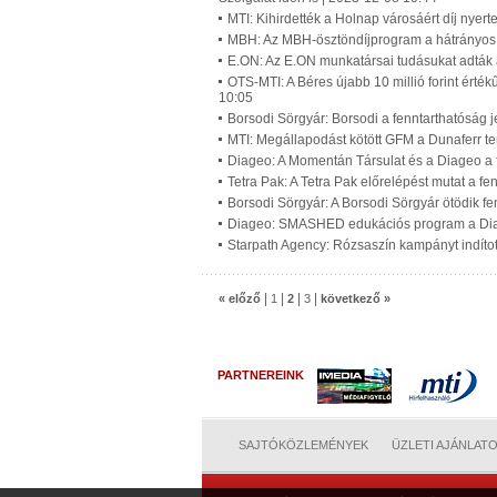
MTI: Kihirdették a Holnap városáért díj nyert
MBH: Az MBH-ösztöndíjprogram a hátrányos 
E.ON: Az E.ON munkatársai tudásukat adták 
OTS-MTI: A Béres újabb 10 millió forint ért
10:05
Borsodi Sörgyár: Borsodi a fenntarthatóság 
MTI: Megállapodást kötött GFM a Dunaferr te
Diageo: A Momentán Társulat és a Diageo a f
Tetra Pak: A Tetra Pak előrelépést mutat a fe
Borsodi Sörgyár: A Borsodi Sörgyár ötödik fe
Diageo: SMASHED edukációs program a Diag
Starpath Agency: Rózsaszín kampányt indíto
|
|
|
|
« előző
1
2
3
következő »
PARTNEREINK
SAJTÓKÖZLEMÉNYEK
ÜZLETI AJÁNLAT