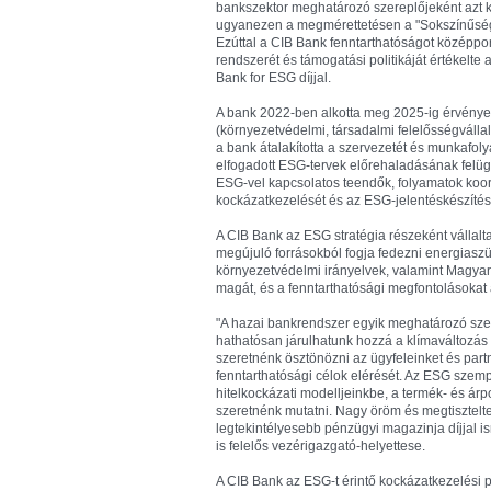
bankszektor meghatározó szereplőjeként azt k
ugyanezen a megmérettetésen a "Sokszínűség 
Ezúttal a CIB Bank fenntarthatóságot középpontba
rendszerét és támogatási politikáját értékelt
Bank for ESG díjjal.
A bank 2022-ben alkotta meg 2025-ig érvényes
(környezetvédelmi, társadalmi felelősségvállal
a bank átalakította a szervezetét és munkafol
elfogadott ESG-tervek előrehaladásának felügy
ESG-vel kapcsolatos teendők, folyamatok koordi
kockázatkezelését és az ESG-jelentéskészítés
A CIB Bank az ESG stratégia részeként vállal
megújuló forrásokból fogja fedezni energiaszü
környezetvédelmi irányelvek, valamint Magyar 
magát, és a fenntarthatósági megfontolásokat a
"A hazai bankrendszer egyik meghatározó sze
hathatósan járulhatunk hozzá a klímaváltozás
szeretnénk ösztönözni az ügyfeleinket és part
fenntarthatósági célok elérését. Az ESG szemp
hitelkockázati modelljeinkbe, a termék- és árpo
szeretnénk mutatni. Nagy öröm és megtisztelte
legtekintélyesebb pénzügyi magazinja díjjal is
is felelős vezérigazgató-helyettese.
A CIB Bank az ESG-t érintő kockázatkezelési poli