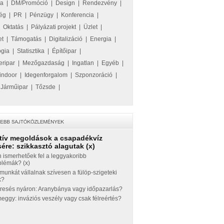
ka
|
DM/Promóció
|
Design
|
Rendezvény
|
ég
|
PR
|
Pénzügy
|
Konferencia
|
|
Oktatás
|
Pályázati projekt
|
Üzlet
|
et
|
Támogatás
|
Digitalizáció
|
Energia
|
ógia
|
Statisztika
|
Építőipar
|
eripar
|
Mezőgazdaság
|
Ingatlan
|
Egyéb
|
indoor
|
Idegenforgalom
|
Szponzoráció
|
|
Járműipar
|
Tőzsde
|
tív megoldások a csapadékvíz
ére: szikkasztó alagutak (x)
 ismerhetőek fel a leggyakoribb
blémák? (x)
munkát vállalnak szívesen a fülöp-szigeteki
k?
eresés nyáron: Aranybánya vagy időpazarlás?
ggy: inváziós veszély vagy csak félreértés?