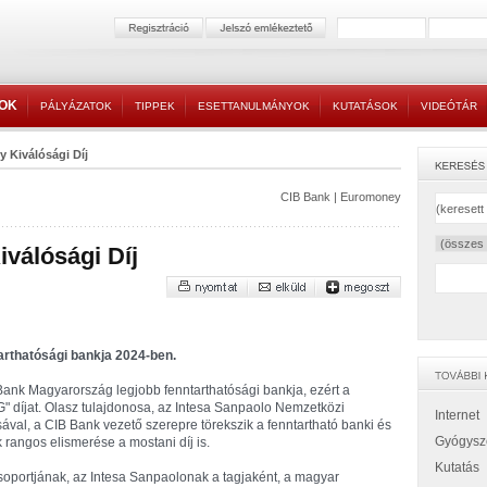
TOK
PÁLYÁZATOK
TIPPEK
ESETTANULMÁNYOK
KUTATÁSOK
VIDEÓTÁR
 Kiválósági Díj
CIB Bank
|
Euromoney
válósági Díj
arthatósági bankja 2024-ben.
ank Magyarország legjobb fenntarthatósági bankja, ezért a
SG" díjat. Olasz tulajdonosa, az Intesa Sanpaolo Nemzetközi
Internet
ával, a CIB Bank vezető szerepre törekszik a fenntartható banki és
Gyógysz
k rangos elismerése a mostani díj is.
Kutatás
soportjának, az Intesa Sanpaolonak a tagjaként, a magyar