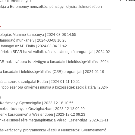
iCredit-eredmények
ankja a Euromoney nemzetközi pénzügyi folyóirat felmérésében
L
nológiás Mammo kampánya | 2024-03-08 14:55
m támogató munkahely | 2024-03-08 10:28
 támogat az M1 Flotta | 2024-03-04 11:42
 értek a SPAR hazai vállalkozásokat támogató programjai | 2024-02-
-nak továbbra is szívügye a társadalmi felelősségvállalás | 2024-
a társadalmi felelősségvállalási (CSR) programjait | 2024-01-19
 máltai szeretetszolgálat Budán | 2024-01-11 10:51
s több ezer óra önkéntes munka a közösségek szolgálatára | 2024-
9
Karácsonyi Gyermekgála | 2023-12-18 10:55
mekkarácsony az Országházban | 2023-12-18 09:20
enki karácsonya” a Westendben | 2023-12-12 09:23
nka elismerésére megalapították a Váradi Eszter-díjat | 2023-12-11
ás karácsonyi programokkal készül a Nemzetközi Gyermekmentő