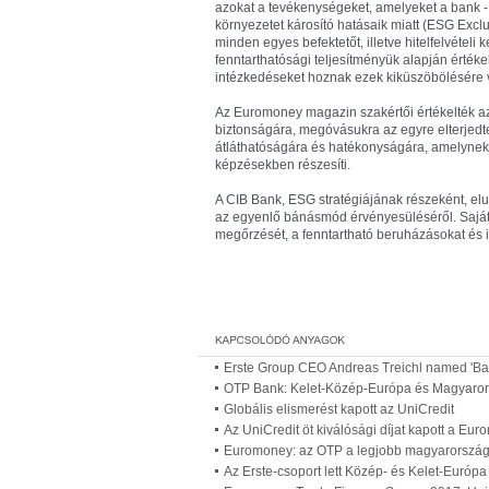
azokat a tevékenységeket, amelyeket a bank 
környezetet károsító hatásaik miatt (ESG Excl
minden egyes befektetőt, illetve hitelfelvétel
fenntarthatósági teljesítményük alapján értéke
intézkedéseket hoznak ezek kiküszöbölésére 
Az Euromoney magazin szakértői értékelték azt
biztonságára, megóvásukra az egyre elterjedt
átláthatóságára és hatékonyságára, amelynek 
képzésekben részesíti.
A CIB Bank, ESG stratégiájának részeként, el
az egyenlő bánásmód érvényesüléséről. Saját 
megőrzését, a fenntartható beruházásokat és 
Erste Group CEO Andreas Treichl named 'Ba
OTP Bank: Kelet-Közép-Európa és Magyarors
Globális elismerést kapott az UniCredit
Az UniCredit öt kiválósági díjat kapott a Eur
Euromoney: az OTP a legjobb magyarország
Az Erste-csoport lett Közép- és Kelet-Euró