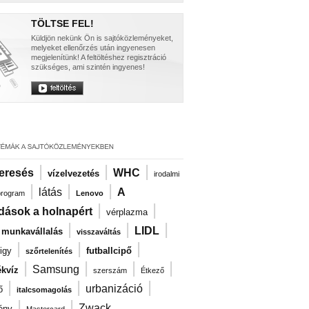
TÖLTSE FEL!
Küldjön nekünk Ön is sajtóközleményeket,
melyeket ellenőrzés után ingyenesen
megjelenítünk! A feltöltéshez regisztráció
szükséges, ami szintén ingyenes!
|
|
|
eresés
WHC
vízelvezetés
irodalmi
|
|
|
látás
A
program
Lenovo
|
|
dások a holnapért
vérplazma
|
|
|
LIDL
i munkavállalás
visszaváltás
|
|
|
igy
futballcipő
szőrtelenítés
|
|
|
|
Samsung
kvíz
szerszám
Étkező
|
|
|
urbanizáció
ő
italcsomagolás
|
|
Zwack
ény