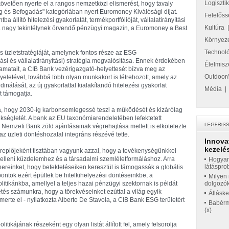
Logiszti
övetően nyerte el a rangos nemzetközi elismerést, hogy tavaly
és Befogadás" kategóriában nyert Euromoney Kiválósági díjat.
Felelőss
 állító hitelezési gyakorlatát, termékportfólióját, vállalatirányítási
Kultúra
e a nagy tekintélynek örvendő pénzügyi magazin, a Euromoney a Best
Környez
Technol
 üzletstratégiáját, amelynek fontos része az ESG
ási és vállalatirányítási) stratégia megvalósítása. Ennek érdekében
Élelmisz
yamatait, a CIB Bank vezérigazgató-helyettesét bízva meg az
Outdoor/
eletével, továbbá több olyan munkakört is létrehozott, amely az
nálását, az új gyakorlattal kialakítandó hitelezési gyakorlat
Média
t támogatja.
ta, hogy 2030-ig karbonsemlegessé teszi a működését és kizárólag
kségletét. A bank az EU taxonómiarendeletében lefektetett
Nemzeti Bank zöld ajánlásainak végrehajtása mellett is elkötelezte
z üzleti döntéshozatal integráns részévé tette.
Innova
kezelés
replőjeként tisztában vagyunk azzal, hogy a tevékenységünkkel
 elleni küzdelemhez és a társadalmi szemléletformáláshoz. Arra
Hogyan
látáspro
nereinket, hogy befektetéseiken keresztül is támogassák a globális
ontok ezért épültek be hitelkihelyezési döntéseinkbe, a
Milyen 
litikánkba, amellyel a teljes hazai pénzügyi szektornak is példát
dolgozó
tés számunkra, hogy a törekvéseinket ezúttal a világ egyik
Állásk
merte el - nyilatkozta Alberto De Stavola, a CIB Bank ESG területért
Babérme
(x)
tikájának részeként egy olyan listát állított fel, amely felsorolja