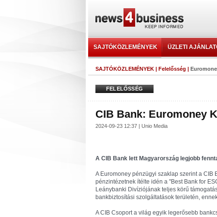
SAJTÓKÖZLEMÉNYEK
ÜZLETI AJÁNLA
SAJTÓKÖZLEMÉNYEK
|
Felelősség
|
Euromoney
FELELŐSSÉG
CIB Bank: Euromoney Ki
2024-09-23 12:37 | Unio Media
A CIB Bank lett Magyarország legjobb fennt
A Euromoney pénzügyi szaklap szerint a CIB B
pénzintézetnek ítélte idén a "Best Bank for E
Leánybanki Divíziójának teljes körű támogatás
bankbiztosítási szolgáltatások területén, enne
A CIB Csoport a világ egyik legerősebb bankc