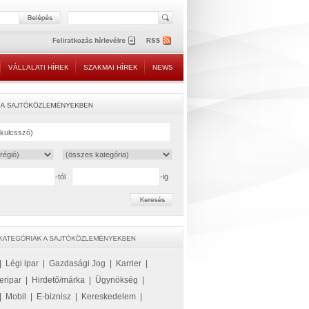
VÁLLALATI HÍREK
SZAKMAI HÍREK
NEWS
-tól
-ig
|
Légi ipar
|
Gazdasági Jog
|
Karrier
|
eripar
|
Hirdető/márka
|
Ügynökség
|
|
Mobil
|
E-biznisz
|
Kereskedelem
|