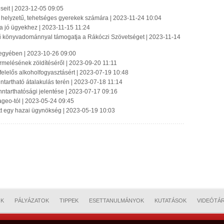
eseit | 2023-12-05 09:05
helyzetű, tehetséges gyerekek számára | 2023-11-24 10:04
a jó ügyekhez | 2023-11-15 11:24
ékű könyvadománnyal támogatja a Rákóczi Szövetséget | 2023-11-14
jegyében | 2023-10-26 09:00
rmelésének zöldítéséről | 2023-09-20 11:11
elelős alkoholfogyasztásért | 2023-07-19 10:48
nntartható átalakulás terén | 2023-07-18 11:14
nntarthatósági jelentése | 2023-07-17 09:16
eo-tól | 2023-05-24 09:45
tt egy hazai ügynökség | 2023-05-19 10:03
OK
PÁLYÁZATOK
TIPPEK
ESETTANULMÁNYOK
KUTATÁSOK
VIDEÓTÁ