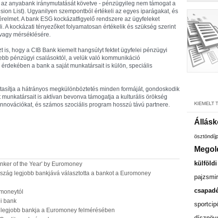
- az anyabank iránymutatását követve - pénzügyileg nem támogat a
usion List). Ugyanilyen szempontból értékeli az egyes iparágakat, és
i kérelmet. A bank ESG kockázatfigyelő rendszere az ügyfeleket
li. A kockázati tényezőket folyamatosan értékelik és szükség szerint
vagy mérséklésére.
 is, hogy a CIB Bank kiemelt hangsúlyt fektet ügyfelei pénzügyi
ebb pénzügyi csalásoktól, a velük való kommunikáció
érdekében a bank a saját munkatársait is külön, speciális
utasítja a hátrányos megkülönböztetés minden formáját, gondoskodik
munkatársait is aktívan bevonva támogatja a kulturális örökség
innovációkat, és számos szociális program hosszú távú partnere.
Állásk
ösztöndíj
Megol
külföld
nker of the Year' by Euromoney
zág legjobb bankjává választotta a bankot a Euromoney
pajzsmir
csapadé
omoneytól
i bank
sportcip
pa legjobb bankja a Euromoney felmérésében
dísznöv