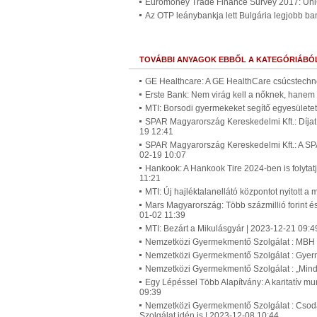
Euromoney Trade Finance Survey 2017: Un
Az OTP leánybankja lett Bulgária legjobb b
TOVÁBBI ANYAGOK EBBŐL A KATEGÓRIÁBÓ
GE Healthcare: A GE HealthCare csúcstech
Erste Bank: Nem virág kell a nőknek, hane
MTI: Borsodi gyermekeket segítő egyesületet
SPAR Magyarország Kereskedelmi Kft.: Díjat
19 12:41
SPAR Magyarország Kereskedelmi Kft.: A SPAR
02-19 10:07
Hankook: A Hankook Tire 2024-ben is folytatj
11:21
MTI: Új hajléktalanellátó központot nyitott a
Mars Magyarország: Több százmillió forint é
01-02 11:39
MTI: Bezárt a Mikulásgyár | 2023-12-21 09:4
Nemzetközi Gyermekmentő Szolgálat : MBH 
Nemzetközi Gyermekmentő Szolgálat : Gyer
Nemzetközi Gyermekmentő Szolgálat : „Mind
Egy Lépéssel Több Alapítvány: A karitatív mu
09:39
Nemzetközi Gyermekmentő Szolgálat : Csod
Szolgálat idén is | 2023-12-08 10:44