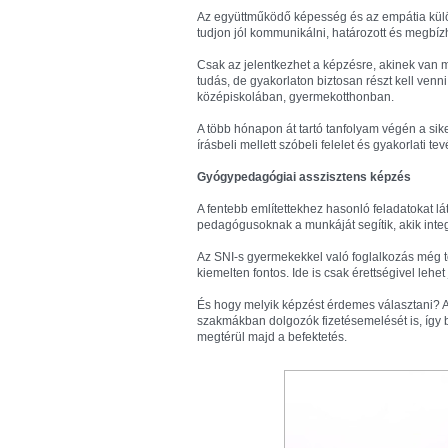
Az együttműködő képesség és az empátia külö
tudjon jól kommunikálni, határozott és megbíz
Csak az jelentkezhet a képzésre, akinek van m
tudás, de gyakorlaton biztosan részt kell ven
középiskolában, gyermekotthonban.
A több hónapon át tartó tanfolyam végén a sik
írásbeli mellett szóbeli felelet és gyakorlati 
Gyógypedagógiai asszisztens képzés
A fentebb említettekhez hasonló feladatokat l
pedagógusoknak a munkáját segítik, akik int
Az SNI-s gyermekekkel való foglalkozás még töb
kiemelten fontos. Ide is csak érettségivel lehet
És hogy melyik képzést érdemes választani? 
szakmákban dolgozók fizetésemelését is, így b
megtérül majd a befektetés.