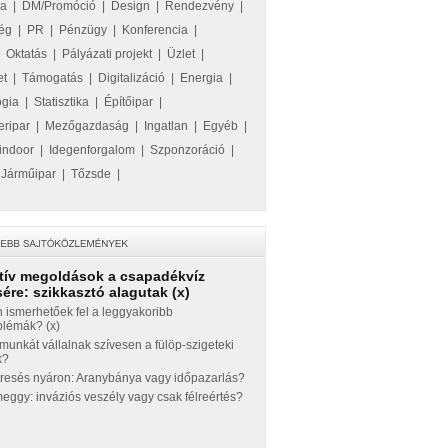
ka
|
DM/Promóció
|
Design
|
Rendezvény
|
ég
|
PR
|
Pénzügy
|
Konferencia
|
|
Oktatás
|
Pályázati projekt
|
Üzlet
|
et
|
Támogatás
|
Digitalizáció
|
Energia
|
ógia
|
Statisztika
|
Építőipar
|
eripar
|
Mezőgazdaság
|
Ingatlan
|
Egyéb
|
indoor
|
Idegenforgalom
|
Szponzoráció
|
|
Járműipar
|
Tőzsde
|
tív megoldások a csapadékvíz
ére: szikkasztó alagutak (x)
 ismerhetőek fel a leggyakoribb
blémák? (x)
munkát vállalnak szívesen a fülöp-szigeteki
k?
eresés nyáron: Aranybánya vagy időpazarlás?
ggy: inváziós veszély vagy csak félreértés?