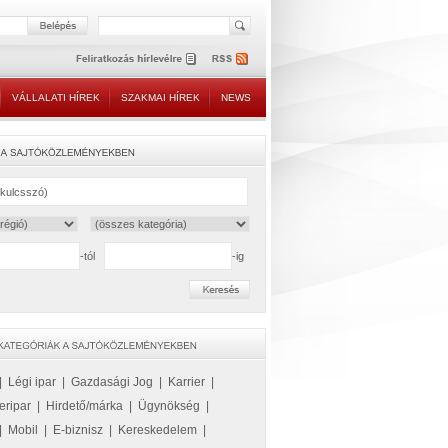
VÁLLALATI HÍREK
SZAKMAI HÍREK
NEWS
-tól
-ig
|
Légi ipar
|
Gazdasági Jog
|
Karrier
|
eripar
|
Hirdető/márka
|
Ügynökség
|
|
Mobil
|
E-biznisz
|
Kereskedelem
|