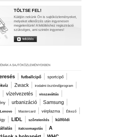
TÖLTSE FEL!
Küldjön nekünk Ön is sajtóközleményeket,
melyeket ellenőrzés után ingyenesen
megjelenítünk! A feltöltéshez regisztráció
szükséges, ami szintén ingyenes!
|
|
|
eresés
futballcipő
sportcipő
|
|
|
Zwack
kvíz
irodalmi ösztöndíjprogram
|
|
|
vízelvezetés
visszaváltás
|
|
|
urbanizáció
Samsung
ény
|
|
|
|
vérplazma
Lenovo
Mastercard
Étkező
|
|
|
LIDL
igy
külföldi
szőrtelenítés
|
|
A
llalás
italcsomagolás
|
dások a holnapért
WHC