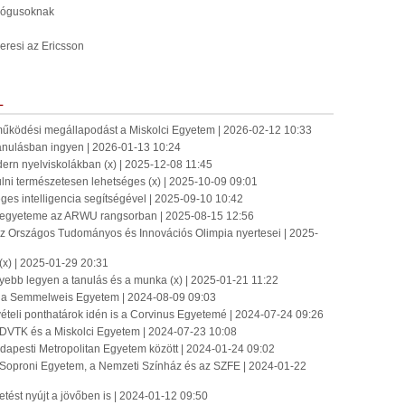
gógusoknak
keresi az Ericsson
L
működési megállapodást a Miskolci Egyetem | 2026-02-12 10:33
tanulásban ingyen | 2026-01-13 10:24
rn nyelviskolákban (x) | 2025-12-08 11:45
ulni természetesen lehetséges (x) | 2025-10-09 09:01
es intelligencia segítségével | 2025-09-10 10:42
 egyeteme az ARWU rangsorban | 2025-08-15 12:56
 Országos Tudományos és Innovációs Olimpia nyertesei | 2025-
(x) | 2025-01-29 20:31
nnyebb legyen a tanulás és a munka (x) | 2025-01-21 11:22
ján a Semmelweis Egyetem | 2024-08-09 09:03
vételi ponthatárok idén is a Corvinus Egyetemé | 2024-07-24 09:26
 DVTK és a Miskolci Egyetem | 2024-07-23 10:08
apesti Metropolitan Egyetem között | 2024-01-24 09:02
 Soproni Egyetem, a Nemzeti Színház és az SZFE | 2024-01-22
tést nyújt a jövőben is | 2024-01-12 09:50