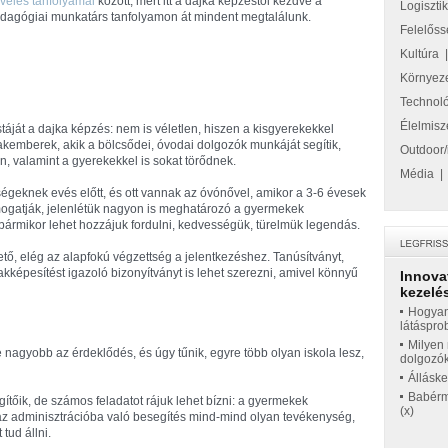
velés tanfolyamai
között, mert itt a dajka képzéstől kezdve a
Logiszti
dagógiai munkatárs tanfolyamon át mindent megtalálunk.
Felelőss
Kultúra
Környez
Technol
Élelmisz
táját a dajka képzés: nem is véletlen, hiszen a kisgyerekekkel
zakemberek, akik a bölcsődei, óvodai dolgozók munkáját segítik,
Outdoor/
n, valamint a gyerekekkel is sokat törődnek.
Média
geknek evés előtt, és ott vannak az óvónővel, amikor a 3-6 évesek
ogatják, jelenlétük nagyon is meghatározó a gyermekek
bármikor lehet hozzájuk fordulni, kedvességük, türelmük legendás.
ető, elég az alapfokú végzettség a jelentkezéshez. Tanúsítványt,
akképesítést igazoló bizonyítványt is lehet szerezni, amivel könnyű
Innova
kezelés
Hogyan
látáspro
Milyen 
 nagyobb az érdeklődés, és úgy tűnik, egyre több olyan iskola lesz,
dolgozó
Állásk
Babérme
őik, de számos feladatot rájuk lehet bízni: a gyermekek
(x)
, az adminisztrációba való besegítés mind-mind olyan tevékenység,
tud állni.