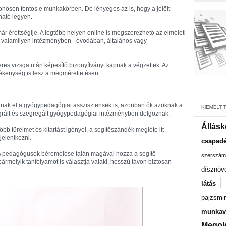
nösen fontos e munkakörben. De lényeges az is, hogy a jelölt
ható legyen.
ár érettségije. A legtöbb helyen online is megszerezhető az elméleti
ni valamilyen intézményben - óvodában, általános vagy
eres vizsga után képesítő bizonyítványt kapnak a végzettek. Az
tevékenység is lesz a megmérettetésen.
átnak el a gyógypedagógiai asszisztensek is, azonban ők azoknak a
egrált és szegregált gyógypedagógiai intézményben dolgoznak.
Állásk
b türelmet és kitartást igényel, a segítőszándék megléte itt
 jelentkezni.
csapadé
A pedagógusok béremelése talán magával hozza a segítő
szerszám
ármelyik tanfolyamot is választja valaki, hosszú távon biztosan
dísznöv
|
látás
pajzsmir
munkavá
Megol