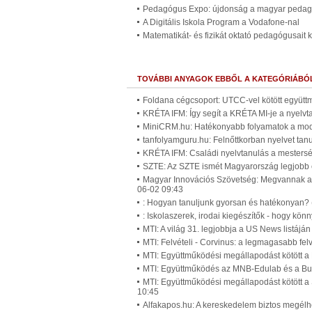
Pedagógus Expo: újdonság a magyar peda
A Digitális Iskola Program a Vodafone-nal
Matematikát- és fizikát oktató pedagógusait 
TOVÁBBI ANYAGOK EBBŐL A KATEGÓRIÁBÓ
Foldana cégcsoport: UTCC-vel kötött együtt
KRÉTA IFM: Így segít a KRÉTA MI-je a nyelv
MiniCRM.hu: Hatékonyabb folyamatok a mode
tanfolyamguru.hu: Felnőttkorban nyelvet tan
KRÉTA IFM: Családi nyelvtanulás a mesterség
SZTE: Az SZTE ismét Magyarország legjobb
Magyar Innovációs Szövetség: Megvannak az
06-02 09:43
: Hogyan tanuljunk gyorsan és hatékonyan? 
: Iskolaszerek, irodai kiegészítők - hogy kö
MTI: A világ 31. legjobbja a US News listá
MTI: Felvételi - Corvinus: a legmagasabb fel
MTI: Együttműködési megállapodást kötött a
MTI: Együttműködés az MNB-Edulab és a Bud
MTI: Együttműködési megállapodást kötött a
10:45
Alfakapos.hu: A kereskedelem biztos megélhe