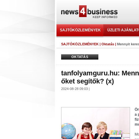
SAJTÓKÖZLEMÉNYEK
ÜZLETI AJÁNLA
SAJTÓKÖZLEMÉNYEK
|
Oktatás
|
Mennyit kere
OKTATÁS
tanfolyamguru.hu: Menn
őket segítők? (x)
2024-08-28 09:03 |
Ör
a 
fi
mu
Mo