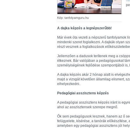
ne
pe
Kép: tanfolyamguru.hu
A dajka képzés a legnépszerűbb!
Már évek óta vezeti a népszerű tanfolyamok lis
mindenki szeret foglalkozni. A dajkák olyan s
részt vesznek a foglalkozások előkészületeibe
Jellemzően a dadusok terítenek meg a csöppsé
étkeznek. Bár valójában a pedagógusokat tám
személyiségének fejlődése szempontjából is, 
A dajka képzés akár 2 hónap alatt is elvégezh
majd a vizsgát követően államilag elismert, sz
elhelyezkedni.
Pedagógiai asszisztens képzés
A pedagógiai asszisztens képzés iránt is egyre
ahol az asszisztensek szerepe megnő.
Ők sem pedagógusok lesznek, hanem az ő segít
felügyelete, kísérése, a tanórák előkészítése
amelyben egy pedagógiai asszisztens jól helyt 