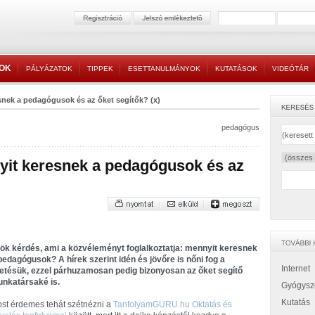
TOK
PÁLYÁZATOK
TIPPEK
ESETTANULMÁNYOK
KUTATÁSOK
VIDEÓTÁR
snek a pedagógusok és az őket segítők? (x)
pedagógus
yit keresnek a pedagógusok és az
ök kérdés, ami a közvéleményt foglalkoztatja: mennyit keresnek
pedagógusok? A hírek szerint idén és jövőre is nőni fog a
Internet
zetésük, ezzel párhuzamosan pedig bizonyosan az őket segítő
nkatársaké is.
Gyógysz
Kutatás
st érdemes tehát szétnézni a
TanfolyamGURU.hu Oktatás és