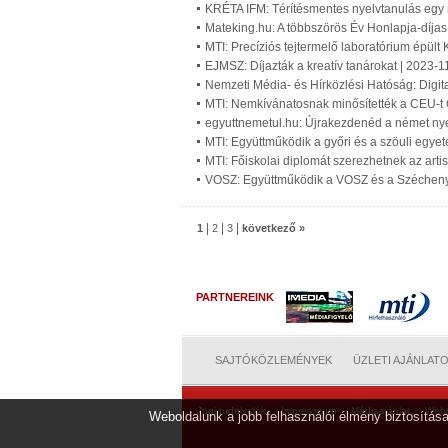
KRÉTA IFM: Térítésmentes nyelvtanulás egy
Mateking.hu: A többszörös Év Honlapja-díjas o
MTI: Precíziós tejtermelő laboratórium épül
EJMSZ: Díjazták a kreatív tanárokat | 2023-1
Nemzeti Média- és Hírközlési Hatóság: Digit
MTI: Nemkívánatosnak minősítették a CEU-t
egyuttnemetul.hu: Újrakezdenéd a német nyel
MTI: Együttműködik a győri és a szöuli egye
MTI: Főiskolai diplomát szerezhetnek az art
VOSZ: Együttműködik a VOSZ és a Széchenyi
|
|
|
1
2
3
következő »
PARTNEREINK
SAJTÓKÖZLEMÉNYEK
ÜZLETI AJÁNLAT
Jogi tudnivalók
Impresszum
Médiaajánlat
Web
Weboldalunk a jobb felhasználói élmény biztosítása