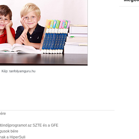
Kép: tanfolyamguru.hu
bére
töndíjprogramot az SZTE és a GFE
ógusok bére
nak a HiperSuli