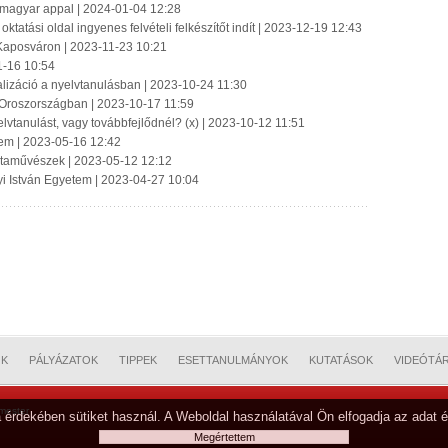
 magyar appal | 2024-01-04 12:28
ktatási oldal ingyenes felvételi felkészítőt indít | 2023-12-19 12:43
t Kaposváron | 2023-11-23 10:21
1-16 10:54
alizáció a nyelvtanulásban | 2023-10-24 11:30
 Oroszországban | 2023-10-17 11:59
vtanulást, vagy továbbfejlődnél? (x) | 2023-10-12 11:51
tem | 2023-05-16 12:42
istaművészek | 2023-05-12 12:12
 István Egyetem | 2023-04-27 10:04
OK
PÁLYÁZATOK
TIPPEK
ESETTANULMÁNYOK
KUTATÁSOK
VIDEÓTÁ
mester
 érdekében sütiket használ. A Weboldal használatával Ön elfogadja az adat é