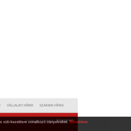
R
VÁLLALATI HÍREK
SZAKMAI HÍREK
s süti-kezelésre vonatkozó irányelveket.
Bővebben