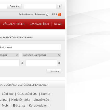
VÁLLALATI HÍREK
SZAKMAI HÍREK
NEWS
-tól
-ig
|
Légi ipar
|
Gazdasági Jog
|
Karrier
|
eripar
|
Hirdető/márka
|
Ügynökség
|
|
Mobil
|
E-biznisz
|
Kereskedelem
|