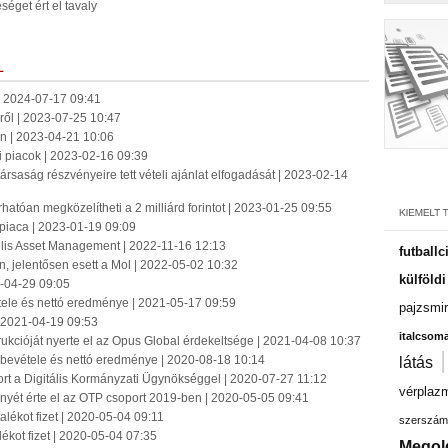
séget ért el tavaly
L
 | 2024-07-17 09:41
ről | 2023-07-25 10:47
dén | 2023-04-21 10:06
i piacok | 2023-02-16 09:39
ársaság részvényeire tett vételi ajánlat elfogadását | 2023-02-14
hatóan megközelítheti a 2 milliárd forintot | 2023-01-25 09:55
 piaca | 2023-01-19 09:09
llis Asset Management | 2022-11-16 12:13
futballc
én, jelentősen esett a Mol | 2022-05-02 10:32
külföld
2-04-29 09:05
ele és nettó eredménye | 2021-05-17 09:59
pajzsmir
| 2021-04-19 09:53
italcsom
kcióját nyerte el az Opus Global érdekeltsége | 2021-04-08 10:37
bevétele és nettó eredménye | 2020-08-18 10:14
látás
port a Digitális Kormányzati Ügynökséggel | 2020-07-27 11:12
vérplaz
yét érte el az OTP csoport 2019-ben | 2020-05-05 09:41
talékot fizet | 2020-05-04 09:11
szerszám
lékot fizet | 2020-05-04 07:35
Megol