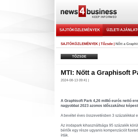
SAJTÓKÖZLEMÉNYEK
ÜZLETI AJÁNLA
SAJTÓKÖZLEMÉNYEK
|
Tőzsde
|
Nőtt a Graphi
TŐZSDE
MTI: Nőtt a Graphisoft P
2024-08-13 09:41 |
A Graphisoft Park 4,26 millió eurós nettó e
nagyobbat 2023 azonos időszakához képest
A bevétel éves összevetésben 3 százalékkal em
Az irodapark kihasználtsága 95 százalék körül
bérlők egy része ugyanis kompenzációt fizetett, 
írták.