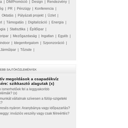
ka
|
DM/Promóció
|
Design
|
Rendezvény
|
ég
|
PR
|
Pénzügy
|
Konferencia
|
|
Oktatás
|
Pályázati projekt
|
Üzlet
|
et
|
Támogatás
|
Digitalizáció
|
Energia
|
ógia
|
Statisztika
|
Építőipar
|
eripar
|
Mezőgazdaság
|
Ingatlan
|
Egyéb
|
indoor
|
Idegenforgalom
|
Szponzoráció
|
|
Járműipar
|
Tőzsde
|
tív megoldások a csapadékvíz
ére: szikkasztó alagutak (x)
 ismerhetőek fel a leggyakoribb
blémák? (x)
munkát vállalnak szívesen a fülöp-szigeteki
k?
eresés nyáron: Aranybánya vagy időpazarlás?
ggy: inváziós veszély vagy csak félreértés?