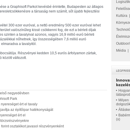
Logiszti
enése a Graphisoft Parkot kevésbé érintette, Budapesten az átlagos
Felelőss
eresletcsökkenésre a társaság nem számít, sőt újabb fejlesztési
Kultúra
Környez
étel 300 ezer euróval, a nettó eredmény 500 ezer euróval lehet
Technol
rület valószínűleg kissé csökkenni fog, de ezt a bérleti díjak
 szinten a tavalyival azonos, vagyis 16,9 millió euró bérleti
Élelmisz
zázalékkal nőhetnek, így összességében 7,6 millió euró
Outdoor/
elmaradva a tavalyitól.
Média
ibocsátója. Részvényei kedden 10,5 eurós árfolyamon zártak,
 között változott.
Innova
kezelés
Hogyan
z első negyedévben
látáspro
hisoft Park
Milyen 
 nyereséget ért el tavaly
dolgozó
javítja az építőipar hatékonyságát
Állásk
nyereséget ért el
Babérme
(x)
a törzsrészvényekre
forint osztalékot javasol részvényenként