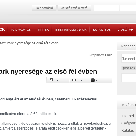
TOK
PÁLYÁZATOK
TIPPEK
ESETTANULMÁNYOK
KUTATÁSOK
VIDEÓTÁR
soft Park nyeresége az első fél évben
Graphisoft Park
ark nyeresége az első fél évben
redményt ért el az első fél évben, csaknem 16 százalékkal
.
elkedve elérte a 8,68 millió eurót.
Internet
Gyógysz
 állandósult, de egyszeri tételek is hozzájárultak a növekedéshez, a
amiért a szerződés lejárata előtt csökkentette a bérelt területét -
Kutatás