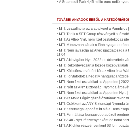
A Graphisoft Park 4,45 millió euró nettó nyere
TOVÁBBI ANYAGOK EBBŐL A KATEGÓRIÁBÓ
MTI: Leszállította az alaptőkéjét a PannErgy
MTI: Törlik a SET Group részvényeit a tőzsdé
MTI: Az Alteo Nyrt. nem fizet osztalékot az i
MTI: Mínuszban zártak a főbb nyugat-európa
MTI: Nem javasolja az Alteo igazgatósága a t
11:04
MTI: A Navigátor Nyrt. 2022-es árbevétele vár
MTI: Rekordévet zárt a tőzsde középvállalati
MTI: Kölcsönszerződést köt az Alteo és a Wa
MTI: Folytatódott a negatív hangulat a tőzsd
MTI: Nem fizet osztalékot az Appeninn | 202
MTI: Nőtt az ANY Biztonsági Nyomda árbevét
MTI: Nem fizet osztalékot az Appeninn Nyrt. 
MTI: Az MVM Főgáz gázhálózatának rekonstru
MTI: Csökkent az ANY Biztonsági Nyomda ár
MTI: Keretmegállapodást írt alá a Delta cso
MTI: Fennállása legnagyobb adózott eredmén
MTI: A 4iG Nyrt. részvényenként 22 forint osz
MTI: A Richter részvényenként 63 forint oszta