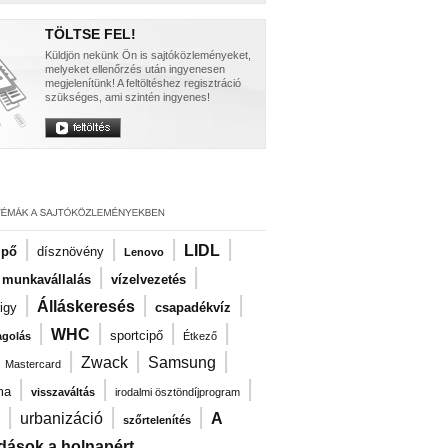
TÖLTSE FEL!
Küldjön nekünk Ön is sajtóközleményeket,
melyeket ellenőrzés után ingyenesen
megjelenítünk! A feltöltéshez regisztráció
szükséges, ami szintén ingyenes!
|
|
|
|
LIDL
ipő
dísznövény
Lenovo
|
|
i munkavállalás
vízelvezetés
|
|
|
Álláskeresés
igy
csapadékvíz
|
|
|
|
WHC
sportcipő
agolás
Étkező
|
|
|
|
Zwack
Samsung
Mastercard
|
|
|
ma
visszaváltás
irodalmi ösztöndíjprogram
|
|
|
urbanizáció
A
szőrtelenítés
dások a holnapért