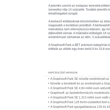
A jelentés szerint az irodapiac keresletcsökk
üresedési ráta 14 százalék. További jelentős k
lehetőségeket vizsgál.
A kedvező kilátásoknak köszönhetően az árbev
magasabb a korábban jelzettnél. A bérbeadott te
indexálása nem ellensúlyozza teljesen, így éves
díjbevételt várnak. A működési költségek 18 s
eredménnyel zárhatnak az idén, 3 százalékkal 
A Graphisoft Park a BÉT prémium kategóriás k
értékük az utóbbi egy éven belül 8 és 10,8 euró
A Graphisoft Park SE növelte eredményét a
Növelte a bevételét és az eredményét a Grap
A Graphisoft Park SE 4,94 millió euró adózott
Graphisoft: az épületinformációs modellezés 
A Graphisoft Park SE 1,313 millió euró nettó 
A Graphisoft Park 126 forint osztalékot fizet 
A Graphisoft Park igazgatótanácsa 126 és 42 