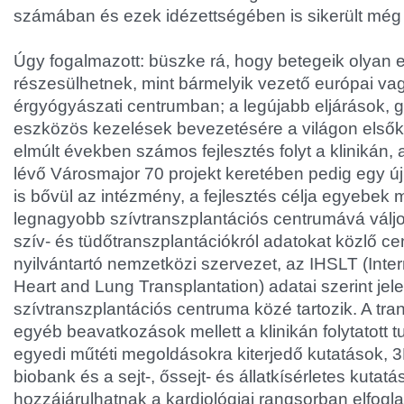
számában és ezek idézettségében is sikerült még 
Úgy fogalmazott: büszke rá, hogy betegeik olyan 
részesülhetnek, mint bármelyik vezető európai vag
érgyógyászati centrumban; a legújabb eljárások, 
eszközös kezelések bevezetésére a világon elsők k
elmúlt években számos fejlesztés folyt a klinikán,
lévő Városmajor 70 projekt keretében pedig egy új,
is bővül az intézmény, a fejlesztés célja egyebek 
legnagyobb szívtranszplantációs centrumává váljon
szív- és tüdőtranszplantációkról adatokat közlő c
nyilvántartó nemzetközi szervezet, az IHSLT (Inter
Heart and Lung Transplantation) adatai szerint jele
szívtranszplantációs centruma közé tartozik. A tra
egyéb beavatkozások mellett a klinikán folytatott 
egyedi műtéti megoldásokra kiterjedő kutatások, 3
biobank és a sejt-, őssejt- és állatkísérletes kutatá
hozzájárulhatnak a kardiológiai rangsorban elfoglal