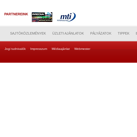
PARTNEREINK
SAJTÓKÖZLEMÉNYEK
ÜZLETI AJÁNLATOK
PÁLYÁZATOK
TIPPEK
Jogi tudnivalók
Impresszum
Médiaajánlat
Webmester