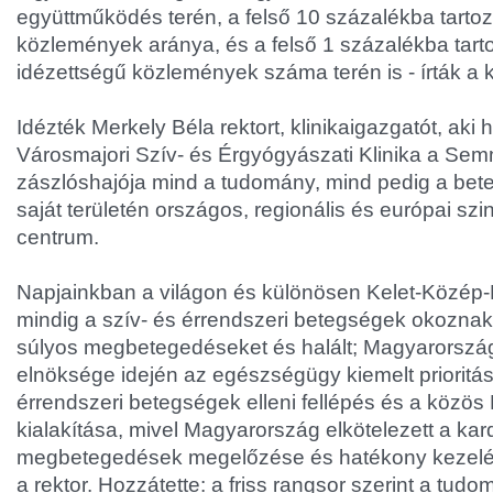
együttműködés terén, a felső 10 százalékba tartozó
közlemények aránya, és a felső 1 százalékba tar
idézettségű közlemények száma terén is - írták a
Idézték Merkely Béla rektort, klinikaigazgatót, aki
Városmajori Szív- és Érgyógyászati Klinika a S
zászlóshajója mind a tudomány, mind pedig a beteg
saját területén országos, regionális és európai szi
centrum.
Napjainkban a világon és különösen Kelet-Közé
mindig a szív- és érrendszeri betegségek okozna
súlyos megbetegedéseket és halált; Magyarorszá
elnöksége idején az egészségügy kiemelt prioritás
érrendszeri betegségek elleni fellépés és a közös 
kialakítása, mivel Magyarország elkötelezett a kar
megbetegedések megelőzése és hatékony kezelése
a rektor. Hozzátette: a friss rangsor szerint a tud