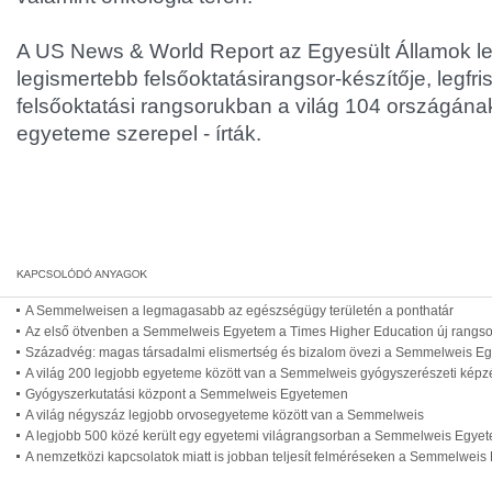
A US News & World Report az Egyesült Államok l
legismertebb felsőoktatásirangsor-készítője, legf
felsőoktatási rangsorukban a világ 104 országána
egyeteme szerepel - írták.
A Semmelweisen a legmagasabb az egészségügy területén a ponthatár
Az első ötvenben a Semmelweis Egyetem a Times Higher Education új rangs
Századvég: magas társadalmi elismertség és bizalom övezi a Semmelweis E
A világ 200 legjobb egyeteme között van a Semmelweis gyógyszerészeti képz
Gyógyszerkutatási központ a Semmelweis Egyetemen
A világ négyszáz legjobb orvosegyeteme között van a Semmelweis
A legjobb 500 közé került egy egyetemi világrangsorban a Semmelweis Egye
A nemzetközi kapcsolatok miatt is jobban teljesít felméréseken a Semmelwei