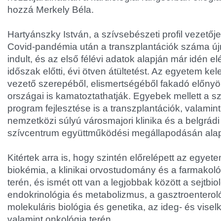
hozzá Merkely Béla.
Hartyánszky István, a szívsebészeti profil vezetőj
Covid-pandémia után a transzplantációk száma ú
indult, és az első félévi adatok alapján már idén el
időszak előtti, évi ötven átültetést. Az egyetem ke
vezető szerepéből, elismertségéből fakadó előnyö
országai is kamatoztathatják. Egyebek mellett a sz
program fejlesztése is a transzplantációk, valamin
nemzetközi súlyú városmajori klinika és a belgrádi 
szívcentrum együttműködési megállapodásán alapu
Kitértek arra is, hogy szintén előrelépett az egyet
biokémia, a klinikai orvostudomány és a farmakoló
terén, és ismét ott van a legjobbak között a sejtbio
endokrinológia és metabolizmus, a gasztroenteroló
molekuláris biológia és genetika, az ideg- és vis
valamint onkológia terén.