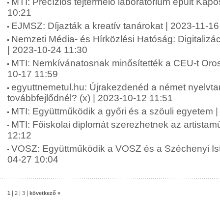
MTI: Precíziós tejtermelő laboratórium épült Kap
10:21
EJMSZ: Díjazták a kreatív tanárokat | 2023-11-16
Nemzeti Média- és Hírközlési Hatóság: Digitalizá
| 2023-10-24 11:30
MTI: Nemkívánatosnak minősítették a CEU-t Oro
10-17 11:59
egyuttnemetul.hu: Újrakezdenéd a német nyelvta
továbbfejlődnél? (x) | 2023-10-12 11:51
MTI: Együttműködik a győri és a szöuli egyetem 
MTI: Főiskolai diplomát szerezhetnek az artista
12:12
VOSZ: Együttműködik a VOSZ és a Széchenyi Is
04-27 10:04
|
|
|
1
2
3
következő »