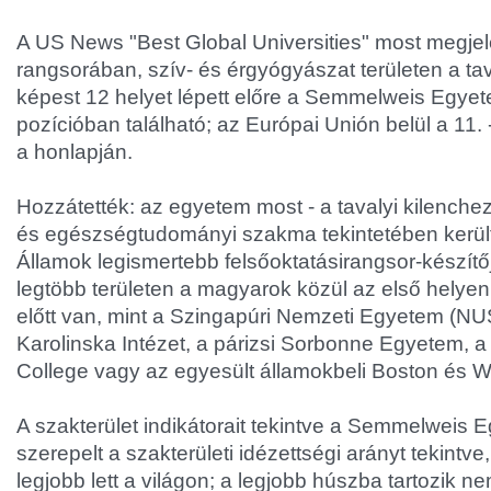
A US News "Best Global Universities" most megje
rangsorában, szív- és érgyógyászat területen a t
képest 12 helyet lépett előre a Semmelweis Egyet
pozícióban található; az Európai Unión belül a 11.
a honlapján.
Hozzátették: az egyetem most - a tavalyi kilenchez
és egészségtudományi szakma tekintetében került 
Államok legismertebb felsőoktatásirangsor-készítőj
legtöbb területen a magyarok közül az első helyen
előtt van, mint a Szingapúri Nemzeti Egyetem (NU
Karolinska Intézet, a párizsi Sorbonne Egyetem, a
College vagy az egyesült államokbeli Boston és 
A szakterület indikátorait tekintve a Semmelweis 
szerepelt a szakterületi idézettségi arányt tekintve
legjobb lett a világon; a legjobb húszba tartozik n