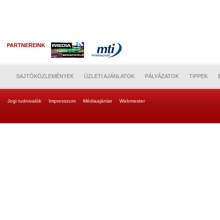
PARTNEREINK
SAJTÓKÖZLEMÉNYEK
ÜZLETI AJÁNLATOK
PÁLYÁZATOK
TIPPEK
Jogi tudnivalók
Impresszum
Médiaajánlat
Webmester