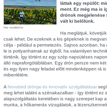
láttak egy repülőt: 
ment. Ez még ma is í
drónok megjelenése i
vált ki belőlünk.
Kép: novabird.hu
Ha meglátjuk, követjük
csak lehet. De ezeknek a kis gépeknek is megva
célja - például a permetezés. Sajnos azonban, ha 
le is pottyanhatnak az égből, ha valamilyen tech
történik. Így történt ez egy szép napsütéses napon
álló napraforgótáblában. Egy drón persze nem két f
és egy ilyen nagy feladat előtt mindenképpen rá is k
mibenlétére.
A
Novabird drónjai és innovatív szolgáltatásai
segít
meg lehet találni a szénakazalban - így történt ez 
alapszolgáltatás keretében is nagy szerepet kap a
munka, a hőkamerás vizsgálatok, a lézerszkennel