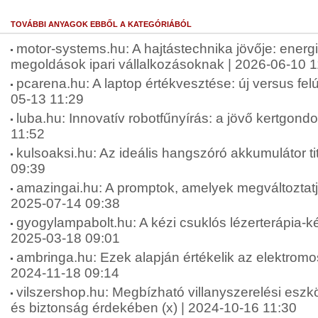
TOVÁBBI ANYAGOK EBBŐL A KATEGÓRIÁBÓL
motor-systems.hu: A hajtástechnika jövője: energ
megoldások ipari vállalkozásoknak | 2026-06-10 1
pcarena.hu: A laptop értékvesztése: új versus felúj
05-13 11:29
luba.hu: Innovatív robotfűnyírás: a jövő kertgond
11:52
kulsoaksi.hu: Az ideális hangszóró akkumulátor tit
09:39
amazingai.hu: A promptok, amelyek megváltoztatjá
2025-07-14 09:38
gyogylampabolt.hu: A kézi csuklós lézerterápia-ké
2025-03-18 09:01
ambringa.hu: Ezek alapján értékelik az elektromos
2024-11-18 09:14
vilszershop.hu: Megbízható villanyszerelési esz
és biztonság érdekében (x) | 2024-10-16 11:30