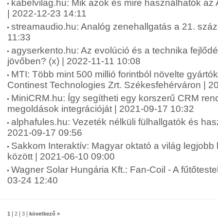
kabelvilag.hu: Mik azok és mire használhatók az
| 2022-12-23 14:11
streamaudio.hu: Analóg zenehallgatás a 21. szá
11:33
agyserkento.hu: Az evolúció és a technika fejlődé
jövőben? (x) | 2022-11-11 10:08
MTI: Több mint 500 millió forintból növelte gyártó
Continest Technologies Zrt. Székesfehérváron | 2
MiniCRM.hu: Így segítheti egy korszerű CRM rends
megoldások integrációját | 2021-09-17 10:32
alphafules.hu: Vezeték nélküli fülhallgatók és has
2021-09-17 09:56
Sakkom Interaktív: Magyar oktató a világ legjobb
között | 2021-06-10 09:00
Wagner Solar Hungária Kft.: Fan-Coil - A fűtőtestek
03-24 12:40
|
|
|
1
2
3
következő »