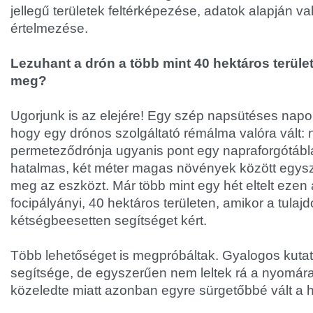
jellegű területek feltérképezése, adatok alapján v
értelmezése.
Lezuhant a drón a több mint 40 hektáros terület
meg?
Ugorjunk is az elejére! Egy szép napsütéses napon
hogy egy drónos szolgáltató rémálma valóra vált: 
permeteződrónja ugyanis pont egy napraforgótábl
hatalmas, két méter magas növények között egysz
meg az eszközt. Már több mint egy hét eltelt ezen 
focipályányi, 40 hektáros területen, amikor a tulaj
kétségbeesetten segítséget kért.
Több lehetőséget is megpróbáltak. Gyalogos kuta
segítsége, de egyszerűen nem leltek rá a nyomára
közeledte miatt azonban egyre sürgetőbbé vált a 