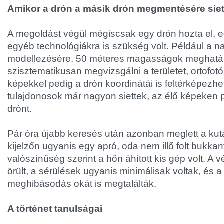
Amikor a drón a másik drón megmentésére siet
A megoldást végül mégiscsak egy drón hozta el, e
egyéb technológiákra is szükség volt. Például a n
modellezésére. 50 méteres magasságok meghatár
szisztematikusan megvizsgálni a területet, ortofotó
képekkel pedig a drón koordinátái is feltérképezhet
tulajdonosok már nagyon siettek, az élő képeken p
drónt.
Pár óra újabb keresés után azonban meglett a ku
kijelzőn ugyanis egy apró, oda nem illő folt bukkan
valószínűség szerint a hőn áhított kis gép volt. A
örült, a sérülések ugyanis minimálisak voltak, és a
meghibásodás okát is megtalálták.
A történet tanulságai