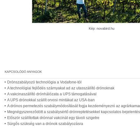
Kép: novabird.hu
Drónszabályozó technológia a Vodafone-tól
A technológiai fejlődés szárnyakat ad az utasszállító drónoknak
A vakcinaszállító drónhálózata a UPS támogatásával
A UPS drónokkal szállít orvosi mintákat az USA-ban
A drónos permetezés szabálymódosítását fogja kezdeményezni az agrárkama
Megnégyszereződött a szabálysértő drónreptetésekkel kapcsolatos bejelenté
Először szállítottak drónnal vakcinát egy távoli szigetre
Sürgős szükség van a drónok szabályozásra