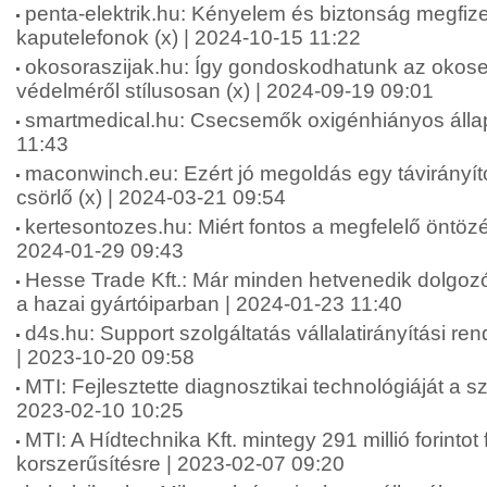
penta-elektrik.hu: Kényelem és biztonság megfiz
kaputelefonok (x) | 2024-10-15 11:22
okosoraszijak.hu: Így gondoskodhatunk az okos
védelméről stílusosan (x) | 2024-09-19 09:01
smartmedical.hu: Csecsemők oxigénhiányos állap
11:43
maconwinch.eu: Ezért jó megoldás egy távirányít
csörlő (x) | 2024-03-21 09:54
kertesontozes.hu: Miért fontos a megfelelő öntözé
2024-01-29 09:43
Hesse Trade Kft.: Már minden hetvenedik dolgozór
a hazai gyártóiparban | 2024-01-23 11:40
d4s.hu: Support szolgáltatás vállalatirányítási re
| 2023-10-20 09:58
MTI: Fejlesztette diagnosztikai technológiáját a sz
2023-02-10 10:25
MTI: A Hídtechnika Kft. mintegy 291 millió forintot 
korszerűsítésre | 2023-02-07 09:20