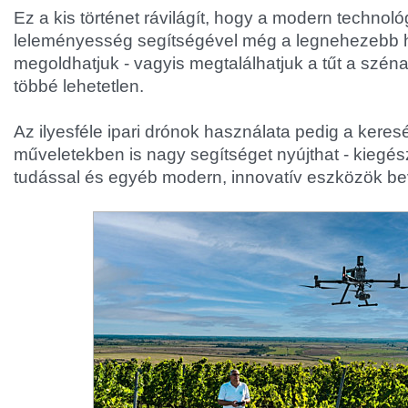
Ez a kis történet rávilágít, hogy a modern technol
leleményesség segítségével még a legnehezebb h
megoldhatjuk - vagyis megtalálhatjuk a tűt a széna
többé lehetetlen.
Az ilyesféle ipari drónok használata pedig a keres
műveletekben is nagy segítséget nyújthat - kiegés
tudással és egyéb modern, innovatív eszközök be