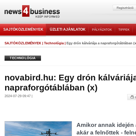
SAJTÓKÖZLEMÉNYEK
ÜZLETI AJÁNLATOK
PÁLYÁZATOK
TIPPEK
SAJTÓKÖZLEMÉNYEK
|
Technológia
|
Egy drón kálváriája a napraforgótáblában (x
TECHNOLÓGIA
novabird.hu: Egy drón kálváriáj
napraforgótáblában (x)
2024-07-29 09:47 |
Amikor annak idején 
akár a felnőttek - fel