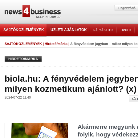
SAJTÓKÖZLEMÉNYEK
ÜZLETI AJÁNLATOK
PÁLYÁZATOK
TIPPEK
SAJTÓKÖZLEMÉNYEK
|
Hirdető/márka
|
A fényvédelem jegyben – mikor milyen koz
HIRDETŐ/MÁRKA
biola.hu: A fényvédelem jegybe
milyen kozmetikum ajánlott? (x)
2024-07-22 11:40 |
Akármerre megyünk a
folyik, hogy védekez