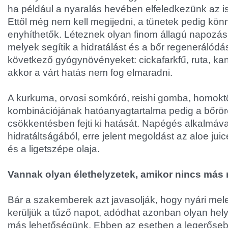
ha például a nyaralás hevében elfeledkezünk az is
Ettől még nem kell megijedni, a tünetek pedig kön
enyhíthetők. Léteznek olyan finom állagú napozás
melyek segítik a hidratálást és a bőr regenerálódá
következő gyógynövényeket: cickafarkfű, ruta, kan
akkor a várt hatás nem fog elmaradni.
A kurkuma, orvosi somkóró, reishi gomba, homokt
kombinációjának hatóanyagtartalma pedig a bőrö
csökkentésben fejti ki hatását. Napégés alkalmával
hidratáltságából, erre jelent megoldást az aloe ju
és a ligetszépe olaja.
Vannak olyan élethelyzetek, amikor nincs más
Bár a szakemberek azt javasolják, hogy nyári mel
kerüljük a tűző napot, adódhat azonban olyan hely
más lehetőségünk. Ebben az esetben a legerőseb