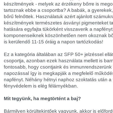
készítmények - melyek az érzékeny bőrre is megol
tartoznak ebbe a csoportba? A babák, a gyerekek, 
bőrű felnőttek. Használatuk azért ajánlott számukr
készítmények természetes ásványi pigmenteket t
hatására egyfajta tükörként visszaverik a napfény
komponenseiknek köszönhetően nem okoznak bőrir
is kerülendő 11-15 óráig a napon tartózkodás!
Ez a kategória általában az SFP 50+ jelzéssel ell
csoportja, azonban ezek használata mellett is barn
fontosabb, hogy csontjaink és immunrendszerünk n
napozással így is megkapják a megfelelő működ
napfényt. Néhány hétnyi naphoz szoktatás után a 
fényvédelem is elég félárnyékban.
Mit tegyünk, ha megtörtént a baj?
Bármilyen körültekintőek vagyunk, akkor is előfor