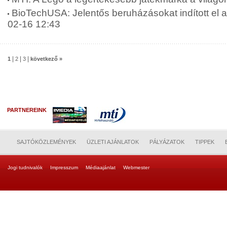
BioTechUSA: Jelentős beruházásokat indított el 
02-16 12:43
|
|
|
1
2
3
következő »
PARTNEREINK
SAJTÓKÖZLEMÉNYEK
ÜZLETI AJÁNLATOK
PÁLYÁZATOK
TIPPEK
Jogi tudnivalók
Impresszum
Médiaajánlat
Webmester