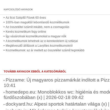
Az Ilcsi Szépítő Füvek 60 éves
100%-ban maguktól lebomlandó kozmétikumok
Az összetétel számít inkább, nem a csomagolás
Kevés kozmetikum fogy online
Így vásárolnak kozmetikumokat a magyar nők
A kozmetikumok lehetnek az e-kerekedelem új sztárjai
Megtévesztő állítások a Lavylites kozmetikumokról
Kozmetikumok: az ár mellett az összetétel számít leginkább
TOVÁBBI ANYAGOK EBBŐL A KATEGÓRIÁBÓL
Pizzame: Új magyaros pizzamárkát indított a Piz
10:41
homedepo.eu: Monoblokkos wc: higiénia és mode
fürdőszobában (x) | 2026-02-18 09:42
dockyard.hu: Alpesi sportok határtalan világa (x)