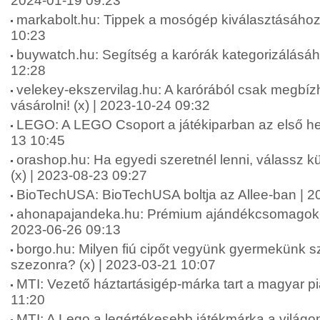
2024-01-19 09:23
markabolt.hu: Tippek a mosógép kiválasztásához 
10:23
buywatch.hu: Segítség a karórák kategorizálásáh
12:28
velekey-ekszervilag.hu: A karórából csak megbí
vásárolni! (x) | 2023-10-24 09:32
LEGO: A LEGO Csoport a játékiparban az első he
13 10:45
orashop.hu: Ha egyedi szeretnél lenni, válassz k
(x) | 2023-08-23 09:27
BioTechUSA: BioTechUSA boltja az Allee-ban | 2
ahonapajandeka.hu: Prémium ajándékcsomagok hö
2023-06-26 09:13
borgo.hu: Milyen fiú cipőt vegyünk gyermekünk s
szezonra? (x) | 2023-03-21 10:07
MTI: Vezető háztartásigép-márka tart a magyar p
11:20
MTI: A Lego a legértékesebb játékmárka a világo