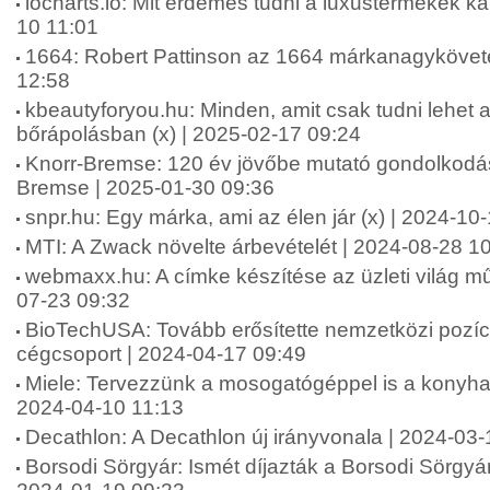
iocharts.io: Mit érdemes tudni a luxustermékek k
10 11:01
1664: Robert Pattinson az 1664 márkanagykövete 
12:58
kbeautyforyou.hu: Minden, amit csak tudni lehet a 
bőrápolásban (x) | 2025-02-17 09:24
Knorr-Bremse: 120 év jövőbe mutató gondolkodás
Bremse | 2025-01-30 09:36
snpr.hu: Egy márka, ami az élen jár (x) | 2024-10
MTI: A Zwack növelte árbevételét | 2024-08-28 1
webmaxx.hu: A címke készítése az üzleti világ mű
07-23 09:32
BioTechUSA: Tovább erősítette nemzetközi pozíc
cégcsoport | 2024-04-17 09:49
Miele: Tervezzünk a mosogatógéppel is a konyha k
2024-04-10 11:13
Decathlon: A Decathlon új irányvonala | 2024-03
Borsodi Sörgyár: Ismét díjazták a Borsodi Sörgyár v