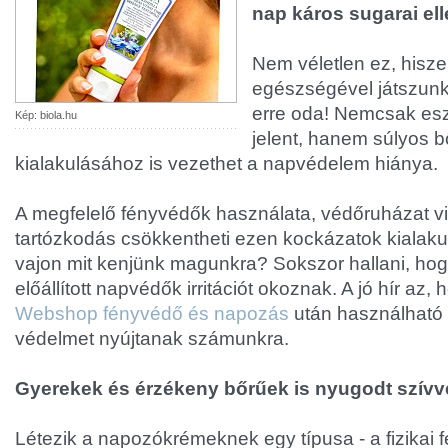
nap káros sugarai ell
Nem véletlen ez, hisz
egészségével játszunk
erre oda! Nemcsak esz
Kép: biola.hu
jelent, hanem súlyos 
kialakulásához is vezethet a napvédelem hiánya.
A megfelelő fényvédők használata, védőruházat v
tartózkodás csökkentheti ezen kockázatok kialaku
vajon mit kenjünk magunkra? Sokszor hallani, hog
előállított napvédők irritációt okoznak. A jó hír az,
Webshop fényvédő és napozás
után használható 
védelmet nyújtanak számunkra.
Gyerekek és érzékeny bőrűek is nyugodt szívv
Létezik a napozókrémeknek egy típusa - a fizikai