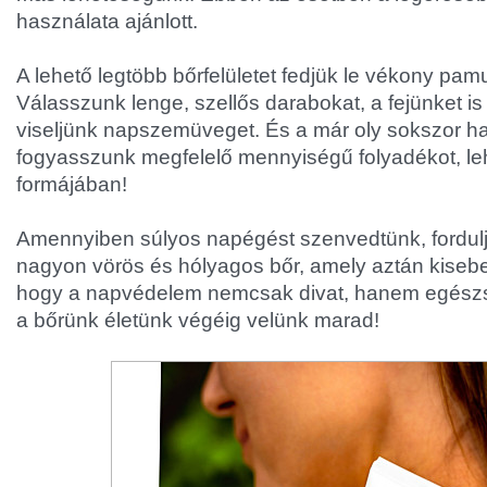
használata ajánlott.
A lehető legtöbb bőrfelületet fedjük le vékony pamu
Válasszunk lenge, szellős darabokat, a fejünket is
viseljünk napszemüveget. És a már oly sokszor ha
fogyasszunk megfelelő mennyiségű folyadékot, leh
formájában!
Amennyiben súlyos napégést szenvedtünk, fordulj
nagyon vörös és hólyagos bőr, amely aztán kisebe
hogy a napvédelem nemcsak divat, hanem egészs
a bőrünk életünk végéig velünk marad!