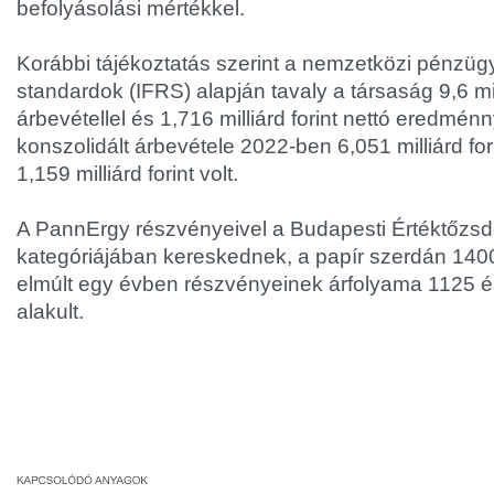
befolyásolási mértékkel.
Korábbi tájékoztatás szerint a nemzetközi pénzüg
standardok (IFRS) alapján tavaly a társaság 9,6 mill
árbevétellel és 1,716 milliárd forint nettó eredménn
konszolidált árbevétele 2022-ben 6,051 milliárd for
1,159 milliárd forint volt.
A PannErgy részvényeivel a Budapesti Értéktőzs
kategóriájában kereskednek, a papír szerdán 1400 
elmúlt egy évben részvényeinek árfolyama 1125 és
alakult.