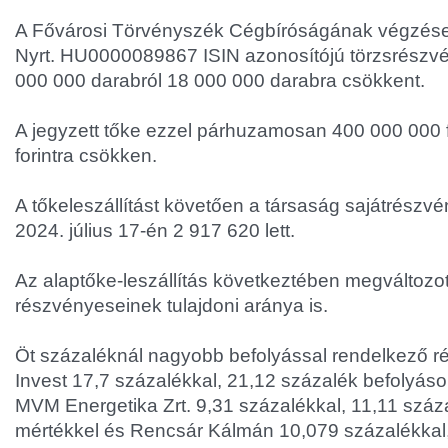
A Fővárosi Törvényszék Cégbíróságának végzése
Nyrt. HU0000089867 ISIN azonosítójú törzsrész
000 000 darabról 18 000 000 darabra csökkent.
A jegyzett tőke ezzel párhuzamosan 400 000 000 f
forintra csökken.
A tőkeleszállítást követően a társaság sajátrész
2024. július 17-én 2 917 620 lett.
Az alaptőke-leszállítás következtében megváltozot
részvényeseinek tulajdoni aránya is.
Öt százaléknál nagyobb befolyással rendelkező r
Invest 17,7 százalékkal, 21,12 százalék befolyáso
MVM Energetika Zrt. 9,31 százalékkal, 11,11 száza
mértékkel és Rencsár Kálmán 10,079 százalékkal