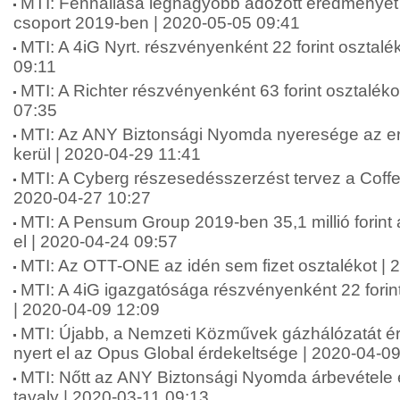
MTI: Fennállása legnagyobb adózott eredményét 
csoport 2019-ben | 2020-05-05 09:41
MTI: A 4iG Nyrt. részvényenként 22 forint osztalék
09:11
MTI: A Richter részvényenként 63 forint osztalékot
07:35
MTI: Az ANY Biztonsági Nyomda nyeresége az e
kerül | 2020-04-29 11:41
MTI: A Cyberg részesedésszerzést tervez a Cof
2020-04-27 10:27
MTI: A Pensum Group 2019-ben 35,1 millió forint 
el | 2020-04-24 09:57
MTI: Az OTT-ONE az idén sem fizet osztalékot | 
MTI: A 4iG igazgatósága részvényenként 22 forint
| 2020-04-09 12:09
MTI: Újabb, a Nemzeti Közművek gázhálózatát é
nyert el az Opus Global érdekeltsége | 2020-04-0
MTI: Nőtt az ANY Biztonsági Nyomda árbevétele
tavaly | 2020-03-11 09:13