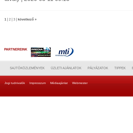
|
|
|
1
2
3
következő »
PARTNEREINK
SAJTÓKÖZLEMÉNYEK
ÜZLETI AJÁNLATOK
PÁLYÁZATOK
TIPPEK
Jogi tudnivalók
Impresszum
Médiaajánlat
Webmester