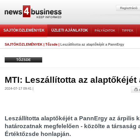
SAJTÓKÖZLEMÉNYEK
ÜZLETI AJÁNLATOK
PÁLYÁZATOK
TIPPEK
SAJTÓKÖZLEMÉNYEK
|
Tőzsde
|
Leszállította az alaptőkéjét a PannErgy
TŐZSDE
MTI: Leszállította az alaptőkéjé
2024-07-17 09:41 |
Leszállította alaptőkéjét a PannErgy az árpilis
határozatnak megfelelően - közölte a társaság
Értéktőzsde honlapján.