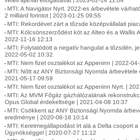
vételi ajánlat elfogadását | 2023-02-14 11:04
MTI: A Navigátor Nyrt. 2022-es árbevétele várhat
2 milliárd forintot | 2023-01-25 09:55
MTI: Rekordévet zárt a tőzsde középvállalati pia
MTI: Kölcsönszerződést köt az Alteo és a Wallis
2022-11-16 12:13
MTI: Folytatódott a negatív hangulat a tőzsdén, je
2022-05-02 10:32
MTI: Nem fizet osztalékot az Appeninn | 2022-04
MTI: Nőtt az ANY Biztonsági Nyomda árbevétele 
2021-05-17 09:59
MTI: Nem fizet osztalékot az Appeninn Nyrt. | 20
MTI: Az MVM Főgáz gázhálózatának rekonstrukció
Opus Global érdekeltsége | 2021-04-08 10:37
MTI: Csökkent az ANY Biztonsági Nyomda árbevé
eredménye | 2020-08-18 10:14
MTI: Keretmegállapodást írt alá a Delta csoport a
Ügynökséggel | 2020-07-27 11:12