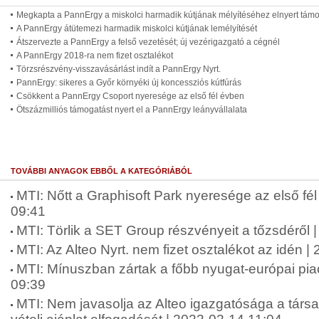
Megkapta a PannErgy a miskolci harmadik kútjának mélyítéséhez elnyert támo
A PannErgy átütemezi harmadik miskolci kútjának lemélyítését
Átszervezte a PannErgy a felső vezetését; új vezérigazgató a cégnél
A PannErgy 2018-ra nem fizet osztalékot
Törzsrészvény-visszavásárlást indít a PannErgy Nyrt.
PannErgy: sikeres a Győr környéki új koncessziós kútfúrás
Csökkent a PannErgy Csoport nyeresége az első fél évben
Ötszázmilliós támogatást nyert el a PannErgy leányvállalata
TOVÁBBI ANYAGOK EBBŐL A KATEGÓRIÁBÓL
MTI: Nőtt a Graphisoft Park nyeresége az első fé
09:41
MTI: Törlik a SET Group részvényeit a tőzsdéről 
MTI: Az Alteo Nyrt. nem fizet osztalékot az idén 
MTI: Mínuszban zártak a főbb nyugat-európai pia
09:39
MTI: Nem javasolja az Alteo igazgatósága a társa