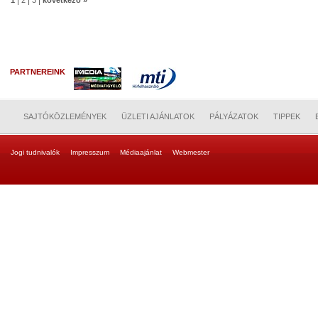
|
|
|
1
2
3
következő »
PARTNEREINK
SAJTÓKÖZLEMÉNYEK
ÜZLETI AJÁNLATOK
PÁLYÁZATOK
TIPPEK
Jogi tudnivalók
Impresszum
Médiaajánlat
Webmester