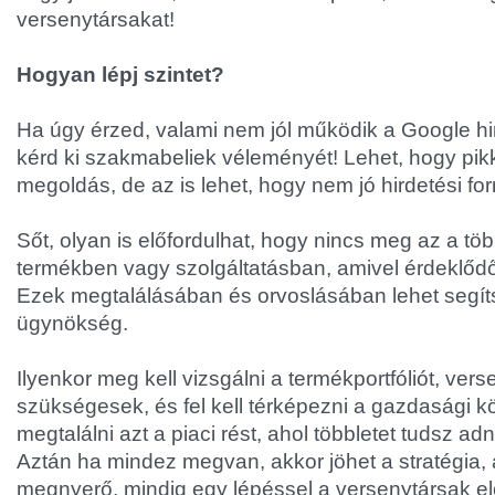
versenytársakat!
Hogyan lépj szintet?
Ha úgy érzed, valami nem jól működik a Google hir
kérd ki szakmabeliek véleményét! Lehet, hogy pi
megoldás, de az is lehet, hogy nem jó hirdetési for
Sőt, olyan is előfordulhat, hogy nincs meg az a töb
termékben vagy szolgáltatásban, amivel érdeklődő
Ezek megtalálásában és orvoslásában lehet segít
ügynökség.
Ilyenkor meg kell vizsgálni a termékportfóliót, ver
szükségesek, és fel kell térképezni a gazdasági kö
megtalálni azt a piaci rést, ahol többletet tudsz a
Aztán ha mindez megvan, akkor jöhet a stratégia, 
megnyerő, mindig egy lépéssel a versenytársak elő