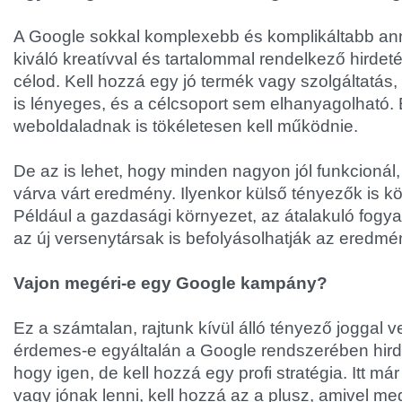
A Google sokkal komplexebb és komplikáltabb an
kiváló kreatívval és tartalommal rendelkező hirdet
célod. Kell hozzá egy jó termék vagy szolgáltatás
is lényeges, és a célcsoport sem elhanyagolható. 
weboldaladnak is tökéletesen kell működnie.
De az is lehet, hogy minden nagyon jól funkcioná
várva várt eredmény. Ilyenkor külső tényezők is k
Például a gazdasági környezet, az átalakuló fogy
az új versenytársak is befolyásolhatják az eredm
Vajon megéri-e egy Google kampány?
Ez a számtalan, rajtunk kívül álló tényező joggal vet
érdemes-e egyáltalán a Google rendszerében hirde
hogy igen, de kell hozzá egy profi stratégia. Itt m
vagy jónak lenni, kell hozzá az a plusz, amivel m