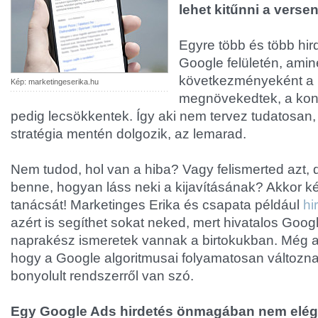
lehet kitűnni a verse
Egyre több és több hir
Google felületén, ami
következményeként a h
Kép: marketingeserika.hu
megnövekedtek, a kon
pedig lecsökkentek. Így aki nem tervez tudatosa
stratégia mentén dolgozik, az lemarad.
Nem tudod, hol van a hiba? Vagy felismerted azt,
benne, hogyan láss neki a kijavításának? Akkor 
tanácsát! Marketinges Erika és csapata például
hi
azért is segíthet sokat neked, mert hivatalos Goog
naprakész ismeretek vannak a birtokukban. Még ak
hogy a Google algoritmusai folyamatosan változna
bonyolult rendszerről van szó.
Egy Google Ads hirdetés önmagában nem elég