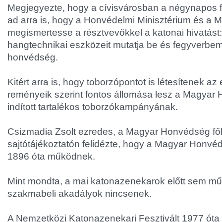
Megjegyezte, hogy a cívisvárosban a négynapos fe
ad arra is, hogy a Honvédelmi Minisztérium és a
megismertesse a résztvevőkkel a katonai hivatást: 
hangtechnikai eszközeit mutatja be és fegyverbemut
honvédség.
Kitért arra is, hogy toborzópontot is létesítenek 
reményeik szerint fontos állomása lesz a Magya
indított tartalékos toborzókampányának.
Csizmadia Zsolt ezredes, a Magyar Honvédség fő
sajtótájékoztatón felidézte, hogy a Magyar Honv
1896 óta működnek.
Mint mondta, a mai katonazenekarok előtt sem műf
szakmabeli akadályok nincsenek.
A Nemzetközi Katonazenekari Fesztivált 1977 óta