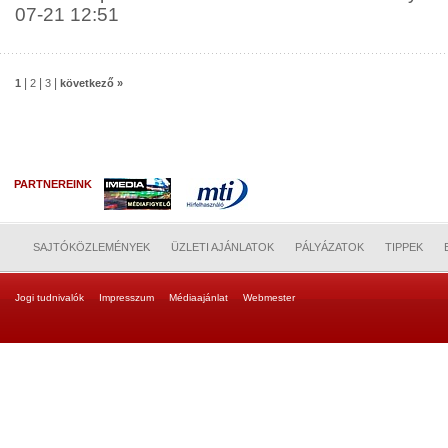
07-21 12:51
|
|
|
1
2
3
következő »
PARTNEREINK
SAJTÓKÖZLEMÉNYEK
ÜZLETI AJÁNLATOK
PÁLYÁZATOK
TIPPEK
Jogi tudnivalók
Impresszum
Médiaajánlat
Webmester