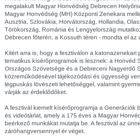
megalakult Magyar Honvédség Debrecen Helyőrs
Magyar Honvédség (MH) Központi Zenekara melle
Ausztria, Szlovákia, Horvátország, Hollandia, Ola
Törökország, Románia és Lengyelország mutatko
Debrecen főterén, a Kossuth téren - mondta el az 
Kitért arra is, hogy a fesztiválon a katonazenekar
tematikus kísérőprogramok is lesznek: a Honvéd 
Országos Szövetsége és a Debreceni Nagyerdő S
közreműködésével tájékozódási és ügyességi vers
légpuskás lövészeti lehetőséggel, valamint gyerm
várják az érdeklődőket.
A fesztivál kiemelt kísérőprogramja a Generációk
és videótárlat, amely a 175 éves a Magyar Honvé
beérkező munkákat mutatja be. A fesztivál az ünn
záróhangversennyel ér véget.