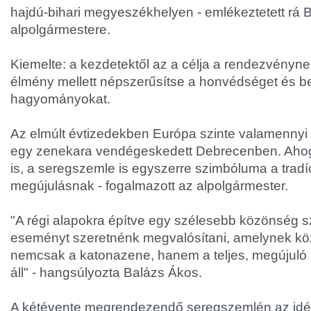
hajdú-bihari megyeszékhelyen - emlékeztetett rá
alpolgármestere.
Kiemelte: a kezdetektől az a célja a rendezvénynek
élmény mellett népszerűsítse a honvédséget és b
hagyományokat.
Az elmúlt évtizedekben Európa szinte valamenny
egy zenekara vendégeskedett Debrecenben. Ahog
is, a seregszemle is egyszerre szimbóluma a tradí
megújulásnak - fogalmazott az alpolgármester.
"A régi alapokra építve egy szélesebb közönség 
eseményt szeretnénk megvalósítani, amelynek k
nemcsak a katonazene, hanem a teljes, megújul
áll" - hangsúlyozta Balázs Ákos.
A kétévente megrendezendő seregszemlén az idén 