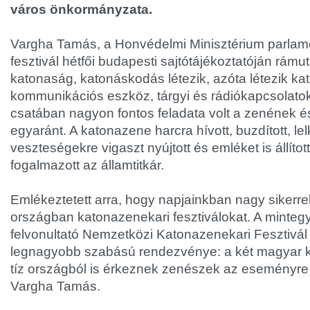
város önkormányzata.
Vargha Tamás, a Honvédelmi Minisztérium parlamen
fesztivál hétfői budapesti sajtótájékoztatóján rámut
katonaság, katonáskodás létezik, azóta létezik k
kommunikációs eszköz, tárgyi és rádiókapcsolato
csatában nagyon fontos feladata volt a zenének 
egyaránt. A katonazene harcra hívott, buzdított, lelk
veszteségekre vigaszt nyújtott és emléket is állíto
fogalmazott az államtitkár.
Emlékeztetett arra, hogy napjainkban nagy sikerre
országban katonazenekari fesztiválokat. A minteg
felvonultató Nemzetközi Katonazenekari Fesztivál 
legnagyobb szabású rendezvénye: a két magyar k
tíz országból is érkeznek zenészek az eseményre
Vargha Tamás.