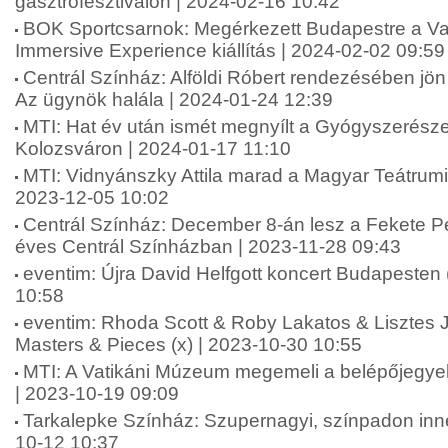
gasztrofesztiválon | 2024-02-16 10:42
BOK Sportcsarnok: Megérkezett Budapestre a V
Immersive Experience kiállítás | 2024-02-02 09:59
Centrál Színház: Alföldi Róbert rendezésében jö
Az ügynök halála | 2024-01-24 12:39
MTI: Hat év után ismét megnyílt a Gyógyszerész
Kolozsváron | 2024-01-17 11:10
MTI: Vidnyánszky Attila marad a Magyar Teátrumi
2023-12-05 10:02
Centrál Színház: December 8-án lesz a Fekete Pé
éves Centrál Színházban | 2023-11-28 09:43
eventim: Újra David Helfgott koncert Budapesten 
10:58
eventim: Rhoda Scott & Roby Lakatos & Lisztes
Masters & Pieces (x) | 2023-10-30 10:55
MTI: A Vatikáni Múzeum megemeli a belépőjegyek 
| 2023-10-19 09:09
Tarkalepke Színház: Szupernagyi, színpadon innen
10-12 10:37