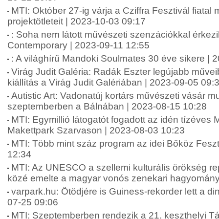
MTI: Október 27-ig várja a Cziffra Fesztivál fiata
projektötleteit | 2023-10-03 09:17
: Soha nem látott művészeti szenzációkkal érkez
Contemporary | 2023-09-11 12:55
: A világhírű Mandoki Soulmates 30 éve sikere | 
Virág Judit Galéria: Radák Eszter legújabb műveib
kiállítás a Virág Judit Galériában | 2023-09-05 09:
Autistic Art: Vadonatúj kortárs művészeti vásár m
szeptemberben a Bálnában | 2023-08-15 10:28
MTI: Egymillió látogatót fogadott az idén tízéves
Makettpark Szarvason | 2023-08-03 10:23
MTI: Több mint száz program az idei Bőköz Feszt
12:34
MTI: Az UNESCO a szellemi kulturális örökség re
közé emelte a magyar vonós zenekari hagyományt
varpark.hu: Ötödjére is Guiness-rekorder lett a di
07-25 09:06
MTI: Szeptemberben rendezik a 21. keszthelyi T