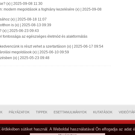
ése? (x) | 2025-09-08 11:30
an: modern megoldások a foghiány kezelésére (x) | 2025-09-08
tásához (x) | 2025-08-18 11:07
otthon is (x) | 2025-08-13 09:39
? (x) | 2025-06-23 09:43
tel fontossága az egészséges életmód és alakformálás
kedvencünk is részt vehet a szertartáson (x) | 2025-06-17 09:54
tárolási megoldások (x) | 2025-06-10 09:59
lezésben (x) | 2025-05-23 09:48
OK
PÁLYÁZATOK
TIPPEK
ESETTANULMÁNYOK
KUTATÁSOK
VIDEÓTÁ
mester
 érdekében sütiket használ. A Weboldal használatával Ön elfogadja az adat é