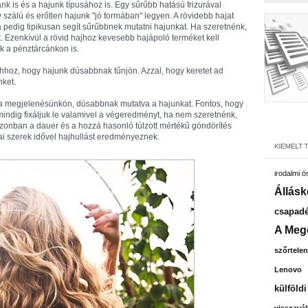
ánk is és a hajunk típusához is. Egy sűrűbb hatású frizurával
zálú és erőtlen hajunk "jó formában" legyen. A rövidebb hajat
 pedig tipikusan segít sűrűbbnek mutatni hajunkat. Ha szeretnénk,
t. Ezenkívül a rövid hajhoz kevesebb hajápoló terméket kell
k a pénztárcánkon is.
ahhoz, hogy hajunk dúsabbnak tűnjön. Azzal, hogy keretet ad
nket.
 a megjelenésünkön, dúsabbnak mutatva a hajunkat. Fontos, hogy
mindig fixáljuk le valamivel a végeredményt, ha nem szeretnénk,
zonban a dauer és a hozzá hasonló túlzott mértékű göndörítés
i szerek idővel hajhullást eredményeznek.
irodalmi 
Állásk
csapadé
A Meg
szőrtelen
Lenovo
külföld