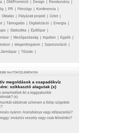
ka
|
DM/Promóció
|
Design
|
Rendezvény
|
ég
|
PR
|
Pénzügy
|
Konferencia
|
|
Oktatás
|
Pályázati projekt
|
Üzlet
|
et
|
Támogatás
|
Digitalizáció
|
Energia
|
ógia
|
Statisztika
|
Építőipar
|
eripar
|
Mezőgazdaság
|
Ingatlan
|
Egyéb
|
indoor
|
Idegenforgalom
|
Szponzoráció
|
|
Járműipar
|
Tőzsde
|
tív megoldások a csapadékvíz
ére: szikkasztó alagutak (x)
 ismerhetőek fel a leggyakoribb
blémák? (x)
munkát vállalnak szívesen a fülöp-szigeteki
k?
eresés nyáron: Aranybánya vagy időpazarlás?
ggy: inváziós veszély vagy csak félreértés?