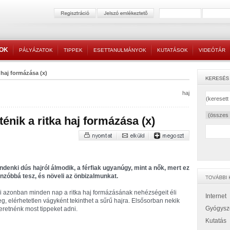
TOK
PÁLYÁZATOK
TIPPEK
ESETTANULMÁNYOK
KUTATÁSOK
VIDEÓTÁR
a haj formázása (x)
haj
énik a ritka haj formázása (x)
ndenki dús hajról álmodik, a férfiak ugyanúgy, mint a nők, mert ez
nzóbbá tesz, és növeli az önbizalmunkat.
i azonban minden nap a ritka haj formázásának nehézségeit éli
Internet
g, elérhetetlen vágyként tekinthet a sűrű hajra. Elsősorban nekik
Gyógysz
eretnénk most tippeket adni.
Kutatás