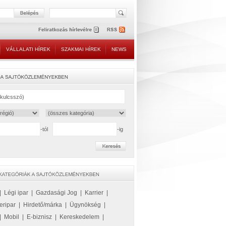
VÁLLALATI HÍREK
SZAKMAI HÍREK
NEWS
-tól
-ig
|
Légi ipar
|
Gazdasági Jog
|
Karrier
|
eripar
|
Hirdető/márka
|
Ügynökség
|
|
Mobil
|
E-biznisz
|
Kereskedelem
|