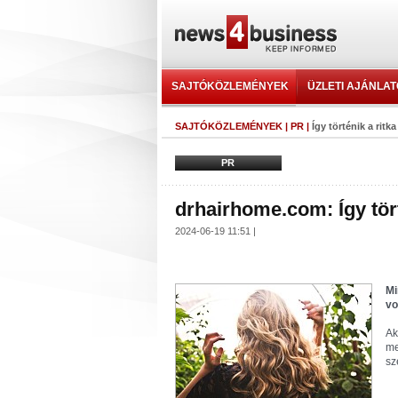
SAJTÓKÖZLEMÉNYEK
ÜZLETI AJÁNLA
SAJTÓKÖZLEMÉNYEK
|
PR
|
Így történik a ritk
PR
drhairhome.com: Így tört
2024-06-19 11:51 |
Mi
vo
Ak
me
sz