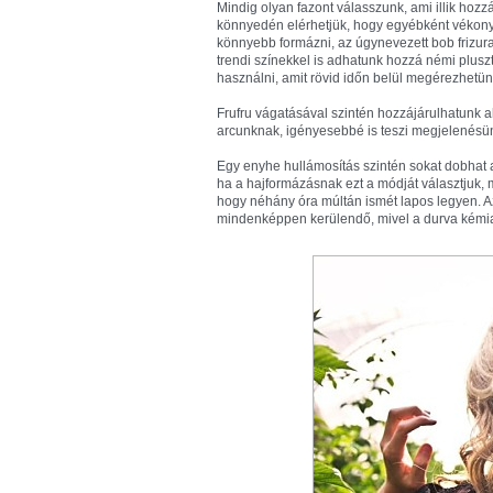
Mindig olyan fazont válasszunk, ami illik hozz
könnyedén elérhetjük, hogy egyébként vékony s
könnyebb formázni, az úgynevezett bob frizura
trendi színekkel is adhatunk hozzá némi plusz
használni, amit rövid időn belül megérezhetün
Frufru vágatásával szintén hozzájárulhatunk 
arcunknak, igényesebbé is teszi megjelenésü
Egy enyhe hullámosítás szintén sokat dobhat
ha a hajformázásnak ezt a módját választjuk, 
hogy néhány óra múltán ismét lapos legyen. A
mindenképpen kerülendő, mivel a durva kémia