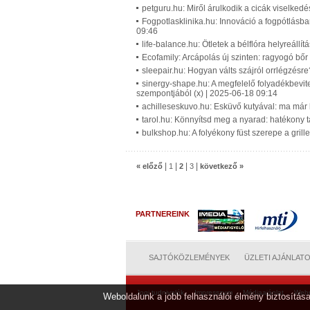
petguru.hu: Miről árulkodik a cicák viselked
Fogpotlasklinika.hu: Innováció a fogpótlásb
09:46
life-balance.hu: Ötletek a bélflóra helyreállí
Ecofamily: Arcápolás új szinten: ragyogó bőr 
sleepair.hu: Hogyan válts szájról orrlégzésre
sinergy-shape.hu: A megfelelő folyadékbevi
szempontjából (x) | 2025-06-18 09:14
achilleseskuvo.hu: Esküvő kutyával: ma már 
tarol.hu: Könnyítsd meg a nyarad: hatékony 
bulkshop.hu: A folyékony füst szerepe a gril
|
|
|
|
« előző
1
2
3
következő »
PARTNEREINK
SAJTÓKÖZLEMÉNYEK
ÜZLETI AJÁNLAT
Jogi tudnivalók
Impresszum
Médiaajánlat
Web
Weboldalunk a jobb felhasználói élmény biztosítása