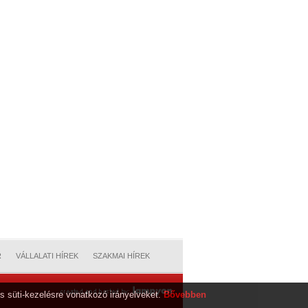
R
VÁLLALATI HÍREK
SZAKMAI HÍREK
s süti-kezelésre vonatkozó irányelveket.
Bővebben