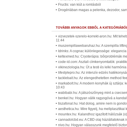
Fructis: van kiút a romlásból
Drogériában magas a pelenka, dezodor, sa
TOVÁBBI ANYAGOK EBBŐL A KATEGÓRIÁBÓ
vizvezetek-szerelo-korrekt-aron.hu: Mit tehe
11:44
muszempillawebaruhaz.hu: A szempilla lifting 
Idrinks: A cognac különlegessége: elegancia 
keltexmed.hu: Cryoterápia: bőrproblémák meg
code-id.com: Asztali címkenyomtatók: praktik
vikineziologia.hu: Út a testi és lelki harmónia
lifestylepro.hu: Az intenzív edzés hatékony
tacklebait.hu: Az elengedhetetlen method fee
markabolt.hu: A modern konyhák új sztárja: k
10:43
wabibabi.hu: A játszószőnyeg mint a csecsem
benkel.hu: Hogyan válik ragyogóvá a kandalló
tiszafonal.hu: Hat dolog, amire nem is gondo
aesthetica.hu: Mire figyelj, ha mellplasztika
mountex.hu: Kalandhoz igazított hálózsák (x
cannadolcbd.eu: A CBD olaj háziállatoknak is
nivo.hu: Hogyan válasszunk megfelelő bizton