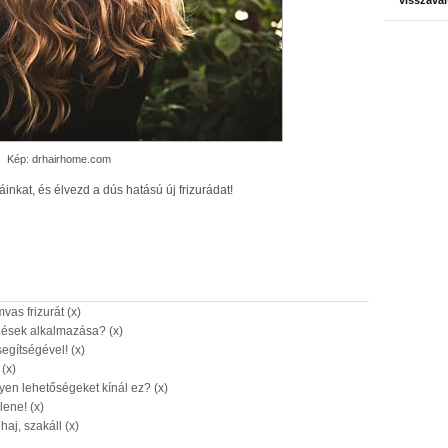
visszavál
Kép: drhairhome.com
káinkat, és élvezd a dús hatású új frizurádat!
as frizurát (x)
lések alkalmazása? (x)
segítségével! (x)
(x)
en lehetőségeket kínál ez? (x)
lene! (x)
aj, szakáll (x)