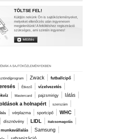
TÖLTSE FEL!
Küldjön nekünk Ön is sajtóközleményeket,
melyeket ellenőrzés után ingyenesen
megjelenítünk! A feltöltéshez regisztráció
szükséges, ami szintén ingyenes!
|
|
|
Zwack
futballcipő
ösztöndíjprogram
|
|
|
eresés
vízelvezetés
Étkező
|
|
|
|
látás
kvíz
pajzsmirigy
Mastercard
|
|
oldások a holnapért
szerszám
|
|
|
|
WHC
vérplazma
sportcipő
ítés
|
|
|
|
LIDL
dísznövény
italcsomagolás
|
|
Samsung
i munkavállalás
|
urbanizáció