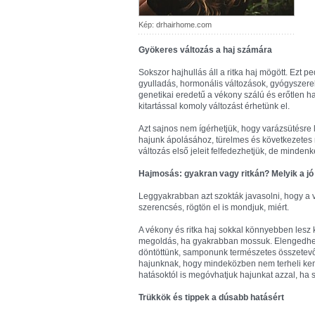
Kép: drhairhome.com
Gyökeres változás a haj számára
Sokszor hajhullás áll a ritka haj mögött. Ezt 
gyulladás, hormonális változások, gyógyszere
genetikai eredetű a vékony szálú és erőtlen haj
kitartással komoly változást érhetünk el.
Azt sajnos nem ígérhetjük, hogy varázsütésre
hajunk ápolásához, türelmes és következetes 
változás első jeleit felfedezhetjük, de minden
Hajmosás: gyakran vagy ritkán? Melyik a j
Leggyakrabban azt szokták javasolni, hogy a 
szerencsés, rögtön el is mondjuk, miért.
A vékony és ritka haj sokkal könnyebben lesz 
megoldás, ha gyakrabban mossuk. Elengedhete
döntöttünk, samponunk természetes összetevői
hajunknak, hogy mindeközben nem terheli kemi
hatásoktól is megóvhatjuk hajunkat azzal, h
Trükkök és tippek a dúsabb hatásért