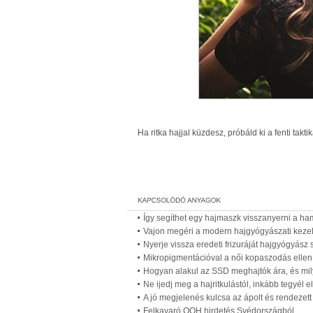
Ha ritka hajjal küzdesz, próbáld ki a fenti takti
Így segíthet egy hajmaszk visszanyerni a hamv
Vajon megéri a modern hajgyógyászati keze
Nyerje vissza eredeti frizuráját hajgyógyász 
Mikropigmentációval a női kopaszodás ellen 
Hogyan alakul az SSD meghajtók ára, és mily
Ne ijedj meg a hajritkulástól, inkább tegyél el
A jó megjelenés kulcsa az ápolt és rendezett h
Felkavaró OOH hirdetés Svédországból