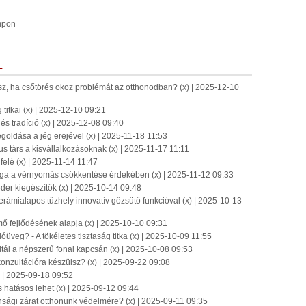
mpon
L
tsz, ha csőtörés okoz problémát az otthonodban? (x) | 2025-12-10
titkai (x) | 2025-12-10 09:21
és tradíció (x) | 2025-12-08 09:40
oldása a jég erejével (x) | 2025-11-18 11:53
us társ a kisvállalkozásoknak (x) | 2025-11-17 11:11
 felé (x) | 2025-11-14 11:47
sága a vérnyomás csökkentése érdekében (x) | 2025-11-12 09:33
der kiegészítők (x) | 2025-10-14 09:48
erámialapos tűzhely innovatív gőzsütő funkcióval (x) | 2025-10-13
ő fejlődésének alapja (x) | 2025-10-10 09:31
üveg? - A tökéletes tisztaság titka (x) | 2025-10-09 11:55
ltál a népszerű fonal kapcsán (x) | 2025-10-08 09:53
i konzultációra készülsz? (x) | 2025-09-22 09:08
) | 2025-09-18 09:52
 hatásos lehet (x) | 2025-09-12 09:44
sági zárat otthonunk védelmére? (x) | 2025-09-11 09:35