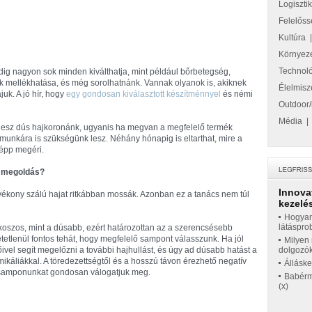
Logiszti
Felelőss
Kultúra
Környez
Technol
pedig nagyon sok minden kiválthatja, mint például bőrbetegség,
k mellékhatása, és még sorolhatnánk. Vannak olyanok is, akiknek
Élelmisz
uk. A jó hír, hogy
egy gondosan kiválasztott készítménnyel
és némi
Outdoor/
Média
 lesz dús hajkoronánk, ugyanis ha megvan a megfelelő termék
munkára is szükségünk lesz. Néhány hónapig is eltarthat, mire a
képp megéri.
ó megoldás?
Innova
vékony szálú hajat ritkábban mossák. Azonban ez a tanács nem túl
kezelés
Hogyan
látáspro
koszos, mint a dúsabb, ezért határozottan az a szerencsésebb
tlenül fontos tehát, hogy megfelelő sampont válasszunk. Ha jól
Milyen 
vel segít megelőzni a további hajhullást, és úgy ad dúsabb hatást a
dolgozó
káliákkal. A töredezettségtől és a hosszú távon érezhető negatív
Állásk
a samponunkat gondosan válogatjuk meg.
Babérme
(x)