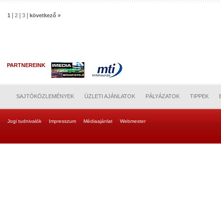
|
|
|
1
2
3
következő »
PARTNEREINK
SAJTÓKÖZLEMÉNYEK
ÜZLETI AJÁNLATOK
PÁLYÁZATOK
TIPPEK
Jogi tudnivalók
Impresszum
Médiaajánlat
Webmester