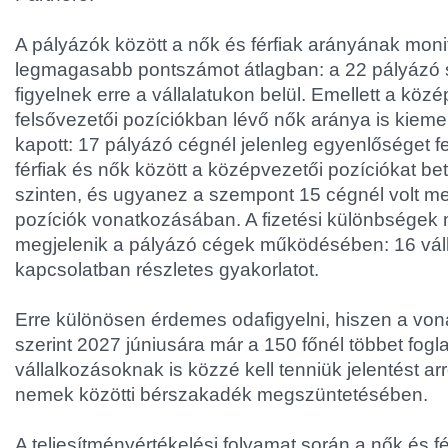
A pályázók között a nők és férfiak arányának moni
legmagasabb pontszámot átlagban: a 22 pályázó 
figyelnek erre a vállalatukon belül. Emellett a köz
felsővezetői pozíciókban lévő nők aránya is kiem
kapott: 17 pályázó cégnél jelenleg egyenlőséget f
férfiak és nők között a középvezetői pozíciókat be
szinten, és ugyanez a szempont 15 cégnél volt me
pozíciók vonatkozásában. A fizetési különbségek 
megjelenik a pályázó cégek működésében: 16 válla
kapcsolatban részletes gyakorlatot.
Erre különösen érdemes odafigyelni, hiszen a von
szerint 2027 júniusára már a 150 főnél többet fogl
vállalkozásoknak is közzé kell tenniük jelentést arr
nemek közötti bérszakadék megszüntetésében.
A teljesítményértékelési folyamat során a nők és fér