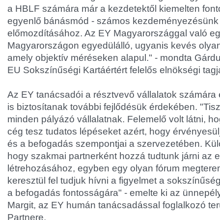
a HBLF számára már a kezdetektől kiemelten font
egyenlő bánásmód - számos kezdeményezésünk 
előmozdításához. Az EY Magyarországgal való e
Magyarországon egyedülálló, ugyanis kevés olyan 
amely objektív méréseken alapul." - mondta Gár
EU Sokszínűségi Kartáértért felelős elnökségi tagj
Az EY tanácsadói a résztvevő vállalatok számára 
is biztosítanak további fejlődésük érdekében. "Tisz
minden pályázó vállalatnak. Felemelő volt látni, h
cég tesz tudatos lépéseket azért, hogy érvényesü
és a befogadás szempontjai a szervezetében. Kü
hogy szakmai partnerként hozzá tudtunk járni az 
létrehozásához, egyben egy olyan fórum megtere
keresztül fel tudjuk hívni a figyelmet a sokszínűs
a befogadás fontosságára" - emelte ki az ünnepél
Margit, az EY humán tanácsadással foglalkozó ter
Partnere.