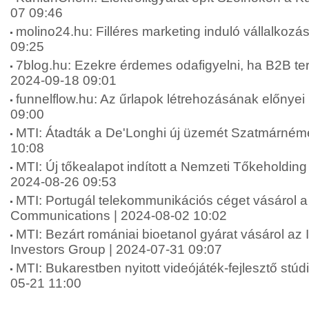
07 09:46
molino24.hu: Filléres marketing induló vállalkoz
09:25
7blog.hu: Ezekre érdemes odafigyelni, ha B2B terül
2024-09-18 09:01
funnelflow.hu: Az űrlapok létrehozásának előnyei 
09:00
MTI: Átadták a De'Longhi új üzemét Szatmárnéme
10:08
MTI: Új tőkealapot indított a Nemzeti Tőkeholding
2024-08-26 09:53
MTI: Portugál telekommunikációs céget vásárol a 
Communications | 2024-08-02 10:02
MTI: Bezárt romániai bioetanol gyárat vásárol az 
Investors Group | 2024-07-31 09:07
MTI: Bukarestben nyitott videójáték-fejlesztő stú
05-21 11:00