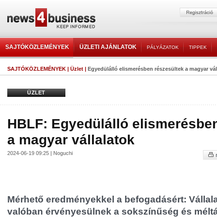
SAJTÓKÖZLEMÉNYEK
ÜZLETI AJÁNLATOK
PÁLYÁZATOK
TIPPEK
SAJTÓKÖZLEMÉNYEK
|
Üzlet
|
Egyedülálló elismerésben részesültek a magyar vál
ÜZLET
HBLF: Egyedülálló elismerésben
a magyar vállalatok
2024-06-19 09:25 | Noguchi
Mérhető eredményekkel a befogadásért: Vállal
valóban érvényesülnek a sokszínűség és méltá