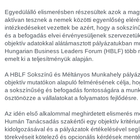
Egyedülálló elismerésben részesültek azok a magy
aktívan tesznek a nemek közötti egyenlőség elérés
intézkedéseket vezettek be azért, hogy a sokszí
és a befogadás elvei érvényesüljenek szervezetü
objektív adatokkal alátámasztott pályázatukban mu
Hungarian Business Leaders Forum (HBLF) több mi
emelt ki a teljesítményük alapján.
A HBLF Sokszínű és Méltányos Munkahely pályá
objektív mutatókon alapuló felmérésének célja, hog
a sokszínűség és befogadás fontosságára a mun
ösztönözze a vállalatokat a folyamatos fejlődésre.
Az idén első alkalommal meghirdetett elismerés 
Humán Tanácsadás szakértői egy objektív kritéri
kidolgozásával és a pályázatok értékelésével segít
törekvéseit kötelező és opcionális kérdések mentén