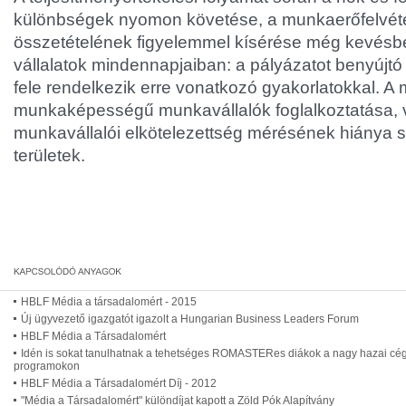
különbségek nyomon követése, a munkaerőfelvétel
összetételének figyelemmel kísérése még kevésbé
vállalatok mindennapjaiban: a pályázatot benyújt
fele rendelkezik erre vonatkozó gyakorlatokkal. A 
munkaképességű munkavállalók foglalkoztatása, 
munkavállalói elkötelezettség mérésének hiánya s
területek.
HBLF Média a társadalomért - 2015
Új ügyvezető igazgatót igazolt a Hungarian Business Leaders Forum
HBLF Média a Társadalomért
Idén is sokat tanulhatnak a tehetséges ROMASTERes diákok a nagy hazai cégek
programokon
HBLF Média a Társadalomért Díj - 2012
"Média a Társadalomért" különdíjat kapott a Zöld Pók Alapítvány