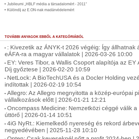
Jubileumi „HBLF média a társadalomért - 2011”
Különdíj az E.ON-nak madárvédelemért
TOVÁBBI ANYAGOK EBBŐL A KATEGÓRIÁBÓL
: Kivezetik az ÁNYK-t 2026 végéig: Így állhatnak
eÁFA-ra a magyar vállalatok | 2026-03-26 10:00
EY: Veres Tibor, a Wallis Csoport alapítója az E
Díj győztese | 2026-02-20 10:59
NetLock: A BioTechUSA és a Docler Holding vezére
indítottak | 2026-02-19 10:54
Allegro: Az Allegro megnyitotta a közép-európai 
vállalkozások előtt | 2026-01-21 12:21
Oncompass Medicine: Nemzetközi céggé válik a 
úttörő | 2026-01-14 10:51
4iG NyRt.: Kiemelkedő nyereség és rekord árbev
negyedévében | 2025-11-28 10:10
Opten: Csak keveseknél nőtt a profit 2024-ben |