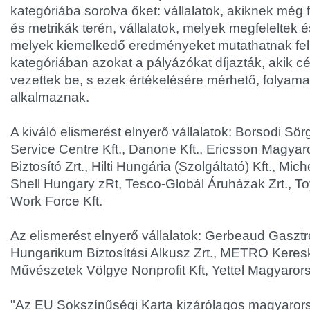
kategóriába sorolva őket: vállalatok, akiknek még f
és metrikák terén, vállalatok, melyek megfeleltek 
melyek kiemelkedő eredményeket mutathatnak fel. 
kategóriában azokat a pályázókat díjazták, akik cé
vezettek be, s ezek értékelésére mérhető, folyama
alkalmaznak.
A kiváló elismerést elnyerő vállalatok: Borsodi Sö
Service Centre Kft., Danone Kft., Ericsson Magyaro
Biztosító Zrt., Hilti Hungária (Szolgáltató) Kft., Mich
Shell Hungary zRt, Tesco-Globál Áruházak Zrt., To
Work Force Kft.
Az elismerést elnyerő vállalatok: Gerbeaud Gasztr
Hungarikum Biztosítási Alkusz Zrt., METRO Keresk
Művészetek Völgye Nonprofit Kft, Yettel Magyarors
"Az EU Sokszínűségi Karta kizárólagos magyarors