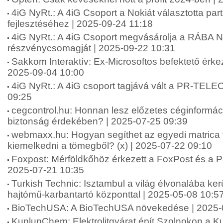
4iG NyRt.: A 4iG Csoport a Nokiát választotta par
fejlesztéséhez | 2025-09-24 11:18
4iG NyRt.: A 4iG Csoport megvásárolja a RÁBA Ny
részvénycsomagját | 2025-09-22 10:31
Sakkom Interaktív: Ex-Microsoftos befektető érke
2025-09-04 10:00
4iG NyRt.: A 4iG csoport tagjává vált a PR-TEL
09:25
cegcontrol.hu: Honnan lesz előzetes céginformáci
biztonság érdekében? | 2025-07-25 09:39
webmaxx.hu: Hogyan segíthet az egyedi matrica 
kiemelkedni a tömegből? (x) | 2025-07-22 09:10
Foxpost: Mérföldkőhöz érkezett a FoxPost és a Pa
2025-07-21 10:35
Turkish Technic: Isztambul a világ élvonalába ker
hajtómű-karbantartó központtal | 2025-05-08 10:5
BioTechUSA: A BioTechUSA növekedése | 2025-
KunlunChem: Elektrolitgyárat épít Szolnokon a 