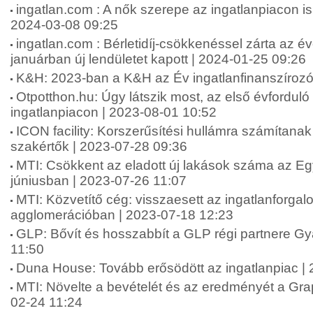
ingatlan.com : A nők szerepe az ingatlanpiacon is
2024-03-08 09:25
ingatlan.com : Bérletidíj-csökkenéssel zárta az év
januárban új lendületet kapott | 2024-01-25 09:26
K&H: 2023-ban a K&H az Év ingatlanfinanszírozó
Otpotthon.hu: Úgy látszik most, az első évforduló 
ingatlanpiacon | 2023-08-01 10:52
ICON facility: Korszerűsítési hullámra számítanak
szakértők | 2023-07-28 09:36
MTI: Csökkent az eladott új lakások száma az E
júniusban | 2023-07-26 11:07
MTI: Közvetítő cég: visszaesett az ingatlanforgal
agglomerációban | 2023-07-18 12:23
GLP: Bővít és hosszabbít a GLP régi partnere Gy
11:50
Duna House: Tovább erősödött az ingatlanpiac |
MTI: Növelte a bevételét és az eredményét a Grap
02-24 11:24