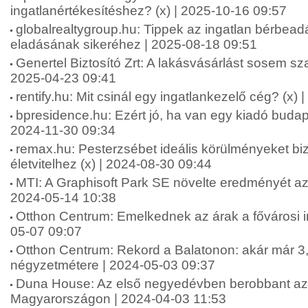
ingatlanértékesítéshez? (x) | 2025-10-16 09:57
globalrealtygroup.hu: Tippek az ingatlan bérbea
eladásának sikeréhez | 2025-08-18 09:51
Genertel Biztosító Zrt: A lakásvásárlást sosem sz
2025-04-23 09:41
rentify.hu: Mit csinál egy ingatlankezelő cég? (x)
bpresidence.hu: Ezért jó, ha van egy kiadó budape
2024-11-30 09:34
remax.hu: Pesterzsébet ideális körülményeket bi
életvitelhez (x) | 2024-08-30 09:44
MTI: A Graphisoft Park SE növelte eredményét a
2024-05-14 10:38
Otthon Centrum: Emelkednek az árak a fővárosi i
05-07 09:07
Otthon Centrum: Rekord a Balatonon: akár már 3,2
négyzetmétere | 2024-05-03 09:37
Duna House: Az első negyedévben berobbant az i
Magyarországon | 2024-04-03 11:53