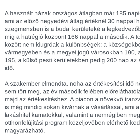
A használt házak országos átlagban már 185 napi
ami az előző negyedévi átlag értéknél 30 nappal 
szegmensben is a budai kerületeké a legkedvezőb
míg a hatrégió központ 166 nappal a második. A tö
között nem kiugróak a különbségek: a községekb
vármegyében és a megyei jogú városokban 190, 
195, a külső pesti kerületekben pedig 200 nap az á
idő.
A szakember elmondta, noha az értékesítési idő n
sem tört meg, az év második felében előreláthatól
majd az értékesítéshez. A piacon a növekvő tran
is még mindig sokan kivárnak a vásárlással, ami
lakáshitel kamatokkal, valamint a nemrégiben megh
otthonfelújítási program közeljövőben elérhető ke
magyarázható.