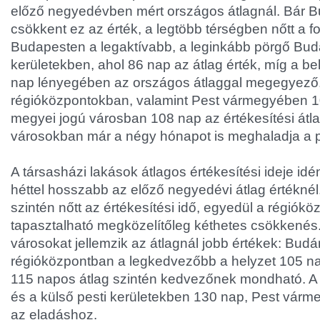
előző negyedévben mért országos átlagnál. Bár 
csökkent ez az érték, a legtöbb térségben nőtt a fo
Budapesten a legaktívabb, a leginkább pörgő Budá
kerületekben, ahol 86 nap az átlag érték, míg a b
nap lényegében az országos átlaggal megegyező
régióközpontokban, valamint Pest vármegyében 10
megyei jogú városban 108 nap az értékesítési átla
városokban már a négy hónapot is meghaladja a pia
A társasházi lakások átlagos értékesítési ideje id
héttel hosszabb az előző negyedévi átlag értéknél
szintén nőtt az értékesítési idő, egyedül a régiók
tapasztalható megközelítőleg kéthetes csökkené
városokat jellemzik az átlagnál jobb értékek: Budá
régióközpontban a legkedvezőbb a helyzet 105 nap
115 napos átlag szintén kedvezőnek mondható. A 
és a külső pesti kerületekben 130 nap, Pest várm
az eladáshoz.