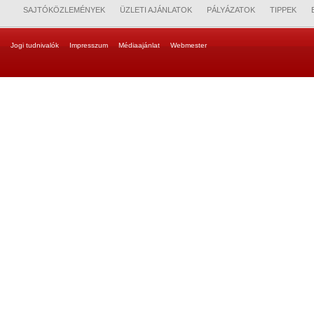
SAJTÓKÖZLEMÉNYEK
ÜZLETI AJÁNLATOK
PÁLYÁZATOK
TIPPEK
Jogi tudnivalók
Impresszum
Médiaajánlat
Webmester