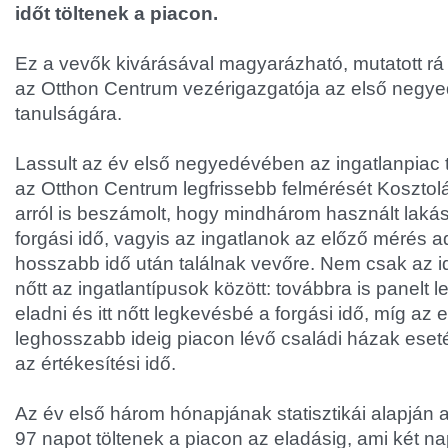
időt töltenek a piacon.
Ez a vevők kivárásával magyarázható, mutatott r
az Otthon Centrum vezérigazgatója az első negye
tanulságára.
Lassult az év első negyedévében az ingatlanpiac t
az Otthon Centrum legfrissebb felmérését Kosztol
arról is beszámolt, hogy mindhárom használt lakás
forgási idő, vagyis az ingatlanok az előző mérés 
hosszabb idő után találnak vevőre. Nem csak az i
nőtt az ingatlantípusok között: továbbra is panelt 
eladni és itt nőtt legkevésbé a forgási idő, míg az e
leghosszabb ideig piacon lévő családi házak eset
az értékesítési idő.
Az év első három hónapjának statisztikái alapján 
97 napot töltenek a piacon az eladásig, ami két 