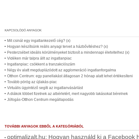
Mit csinál egy ingatlankezelő cég? (x)
Hogyan készítsünk reális anyagi tervet a házbővítéshez? (x)
Pesterzsébet ideális körülményeket biztosít a mindennapi életvitelhez (x)
Vidéken már talpra állt az ingatlanpiac
Ingatlanpiac: csökkent a tranzakciószám
Négy év alatt megduplázódott az agglomeráció ingatlanforgalma
Otthon Centrum: egy panellakást átlagosan 2 hónap alatt lehet értékesíteni
Tovább pörög az újlakás-piac
Virtuális ügyintéző segíti az ingatlanvásárlást
A diákok többet fizetnek az albérletért, mert nagyobb lakásokat bérelnek
Jófogás-Otthon Centrum megállapodás
TOVÁBBI ANYAGOK EBBŐL A KATEGÓRIÁBÓL
optimalizalt.hu: Hogyan használd ki a Facebook 