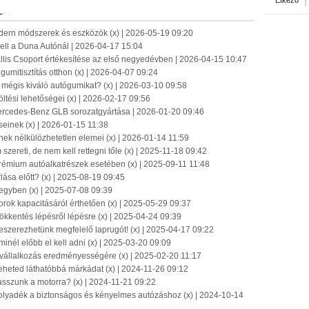
Étkező
L
odern módszerek és eszközök (x) | 2026-05-19 09:20
ell a Duna Autónál | 2026-04-17 15:04
llis Csoport értékesítése az első negyedévben | 2026-04-15 10:47
s gumitisztítás otthon (x) | 2026-04-07 09:24
mégis kiváló autógumikat? (x) | 2026-03-10 09:58
öltési lehetőségei (x) | 2026-02-17 09:56
rcedes-Benz GLB sorozatgyártása | 2026-01-20 09:46
eseinek (x) | 2026-01-15 11:38
ek nélkülözhetetlen elemei (x) | 2026-01-14 11:59
szereti, de nem kell rettegni tőle (x) | 2025-11-18 09:42
rémium autóalkatrészek esetében (x) | 2025-09-11 11:48
lása előtt? (x) | 2025-08-19 09:45
 egyben (x) | 2025-07-08 09:39
rok kapacitásáról érthetően (x) | 2025-05-29 09:37
sökkentés lépésről lépésre (x) | 2025-04-24 09:39
szerezhetünk megfelelő laprugót! (x) | 2025-04-17 09:22
minél előbb el kell adni (x) | 2025-03-20 09:09
vállalkozás eredményességére (x) | 2025-02-20 11:17
teheted láthatóbbá márkádat (x) | 2024-11-26 09:12
sszunk a motorra? (x) | 2024-11-21 09:22
folyadék a biztonságos és kényelmes autózáshoz (x) | 2024-10-14