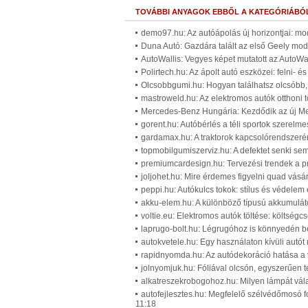
TOVÁBBI ANYAGOK EBBŐL A KATEGÓRIÁBÓ
demo97.hu: Az autóápolás új horizontjai: m
Duna Autó: Gazdára talált az első Geely mod
AutoWallis: Vegyes képet mutatott az AutoWa
Polirtech.hu: Az ápolt autó eszközei: felni- é
Olcsobbgumi.hu: Hogyan találhatsz olcsóbb, 
mastroweld.hu: Az elektromos autók otthoni t
Mercedes-Benz Hungária: Kezdődik az új Me
gorent.hu: Autóbérlés a téli sportok szerelm
gardamax.hu: A traktorok kapcsolórendszerén
topmobilgumiszerviz.hu: A defektet senki sem 
premiumcardesign.hu: Tervezési trendek a p
joljohet.hu: Mire érdemes figyelni quad vásár
peppi.hu: Autókulcs tokok: stílus és védelem
akku-elem.hu: A különböző típusú akkumuláto
voltie.eu: Elektromos autók töltése: költségc
laprugo-bolt.hu: Légrugóhoz is könnyedén be
autokvetele.hu: Egy használaton kívüli autót 
rapidnyomda.hu: Az autódekoráció hatása a 
jolnyomjuk.hu: Fóliával olcsón, egyszerűen 
alkatreszekrobogohoz.hu: Milyen lámpát vála
autofejlesztes.hu: Megfelelő szélvédőmosó 
11:18