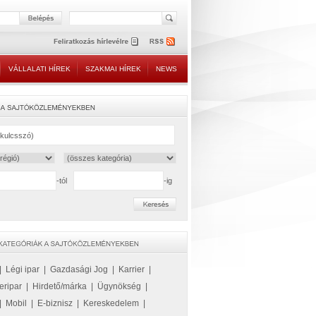
VÁLLALATI HÍREK
SZAKMAI HÍREK
NEWS
-tól
-ig
|
Légi ipar
|
Gazdasági Jog
|
Karrier
|
eripar
|
Hirdető/márka
|
Ügynökség
|
|
Mobil
|
E-biznisz
|
Kereskedelem
|