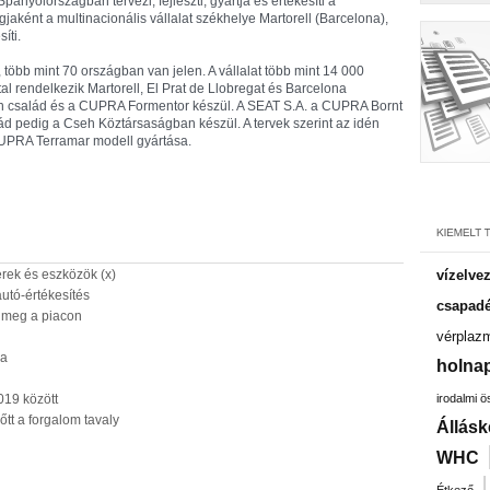
panyolországban tervezi, fejleszti, gyártja és értékesíti a
aként a multinacionális vállalat székhelye Martorell (Barcelona),
íti.
 több mint 70 országban van jelen. A vállalat több mint 14 000
al rendelkezik Martorell, El Prat de Llobregat és Barcelona
eon család és a CUPRA Formentor készül. A SEAT S.A. a CUPRA Bornt
d pedig a Cseh Köztársaságban készül. A tervek szerint az idén
UPRA Terramar modell gyártása.
rek és eszközök (x)
vízelve
utó-értékesítés
csapadé
k meg a piacon
vérplaz
ka
holnap
019 között
irodalmi 
őtt a forgalom tavaly
Állásk
WHC