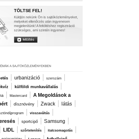
TÖLTSE FEL!
Küldjön nekünk Ön is sajtóközleményeket,
melyeket ellenőrzés után ingyenesen
megjelenítünk! A feltöltéshez regisztráció
szükséges, ami szintén ingyenes!
|
|
|
urbanizáció
zetés
szerszám
|
|
kvíz
külföldi munkavállalás
|
|
A Megoldások a
ma
Mastercard
|
|
|
|
ért
Zwack
látás
dísznövény
|
|
ösztöndíjprogram
visszaváltás
|
|
|
eresés
Samsung
sportcipő
|
|
|
|
LIDL
szőrtelenítés
italcsomagolás
|
|
|
pajzsmirigy
futballcipő