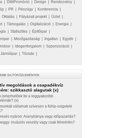
ka
|
DM/Promóció
|
Design
|
Rendezvény
|
ég
|
PR
|
Pénzügy
|
Konferencia
|
|
Oktatás
|
Pályázati projekt
|
Üzlet
|
et
|
Támogatás
|
Digitalizáció
|
Energia
|
ógia
|
Statisztika
|
Építőipar
|
eripar
|
Mezőgazdaság
|
Ingatlan
|
Egyéb
|
indoor
|
Idegenforgalom
|
Szponzoráció
|
|
Járműipar
|
Tőzsde
|
tív megoldások a csapadékvíz
ére: szikkasztó alagutak (x)
 ismerhetőek fel a leggyakoribb
blémák? (x)
munkát vállalnak szívesen a fülöp-szigeteki
k?
eresés nyáron: Aranybánya vagy időpazarlás?
ggy: inváziós veszély vagy csak félreértés?