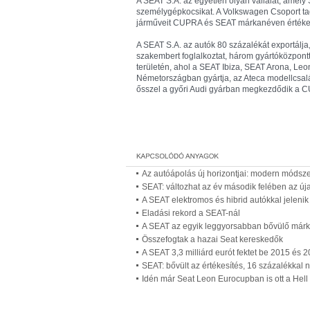
A SEAT S.A. az egyetlen olyan vállalat, amely S
személygépkocsikat. A Volkswagen Csoport tagj
járműveit CUPRA és SEAT márkanéven értékes
A SEAT S.A. az autók 80 százalékát exportálja,
szakembert foglalkoztat, három gyártóközpontt
területén, ahol a SEAT Ibiza, SEAT Arona, L
Németországban gyártja, az Ateca modellcsalá
ősszel a győri Audi gyárban megkezdődik a C
Az autóápolás új horizontjai: modern módsze
SEAT: változhat az év második felében az úja
A SEAT elektromos és hibrid autókkal jeleni
Eladási rekord a SEAT-nál
A SEAT az egyik leggyorsabban bővülő már
Összefogtak a hazai Seat kereskedők
A SEAT 3,3 milliárd eurót fektet be 2015 és 2
SEAT: bővült az értékesítés, 16 százalékkal n
Idén már Seat Leon Eurocupban is ott a Hell