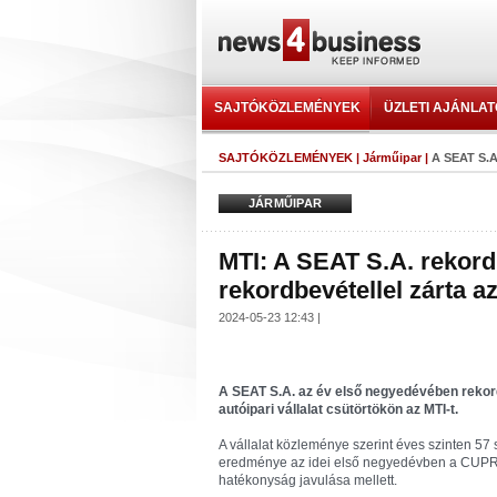
SAJTÓKÖZLEMÉNYEK
ÜZLETI AJÁNLA
SAJTÓKÖZLEMÉNYEK
|
Járműipar
|
A SEAT S.A.
JÁRMŰIPAR
MTI: A SEAT S.A. rekor
rekordbevétellel zárta a
2024-05-23 12:43 |
A SEAT S.A. az év első negyedévében rekord
autóipari vállalat csütörtökön az MTI-t.
A vállalat közleménye szerint éves szinten 57
eredménye az idei első negyedévben a CUP
hatékonyság javulása mellett.