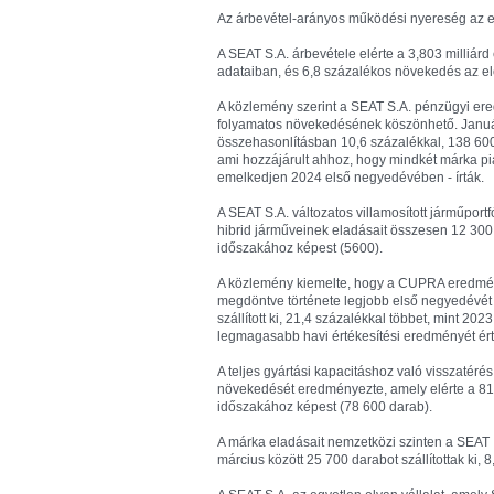
Az árbevétel-arányos működési nyereség az egy
A SEAT S.A. árbevétele elérte a 3,803 milliárd
adataiban, és 6,8 százalékos növekedés az el
A közlemény szerint a SEAT S.A. pénzügyi ere
folyamatos növekedésének köszönhető. Január é
összehasonlításban 10,6 százalékkal, 138 600
ami hozzájárult ahhoz, hogy mindkét márka p
emelkedjen 2024 első negyedévében - írták.
A SEAT S.A. változatos villamosított járműportfó
hibrid járműveinek eladásait összesen 12 30
időszakához képest (5600).
A közlemény kiemelte, hogy a CUPRA eredményei
megdöntve története legjobb első negyedévét
szállított ki, 21,4 százalékkal többet, mint 
legmagasabb havi értékesítési eredményét érte 
A teljes gyártási kapacitáshoz való visszatéré
növekedését eredményezte, amely elérte a 81
időszakához képest (78 600 darab).
A márka eladásait nemzetközi szinten a SEAT I
március között 25 700 darabot szállítottak ki,