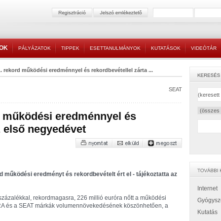
TOK
PÁLYÁZATOK
TIPPEK
ESETTANULMÁNYOK
KUTATÁSOK
VIDEÓTÁR
 rekord működési eredménnyel és rekordbevétellel zárta ...
SEAT
d működési eredménnyel és
z első negyedévet
 működési eredményt és rekordbevételt ért el - tájékoztatta az
Internet
 százalékkal, rekordmagasra, 226 millió euróra nőtt a működési
Gyógysz
RA és a SEAT márkák volumennövekedésének köszönhetően, a
Kutatás