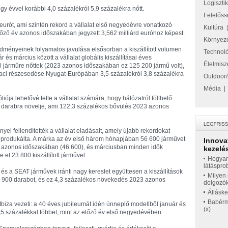
Logiszti
 évvel korábbi 4,0 százalékról 5,9 százalékra nőtt.
Felelőss
 eurót, ami szintén rekord a vállalat első negyedévre vonatkozó
Kultúra
őző év azonos időszakában jegyzett 3,562 milliárd euróhoz képest.
Környez
dményeinek folyamatos javulása elsősorban a kiszállított volumen
Technol
s március között a vállalat globális kiszállításai éves
Élelmisz
 járműre nőttek (2023 azonos időszakában ez 125 200 jármű volt),
iaci részesedése Nyugat-Európában 3,5 százalékról 3,8 százalékra
Outdoor/
Média
liója lehetővé tette a vállalat számára, hogy hálózatról tölthető
0 darabra növelje, ami 122,3 százalékos bővülés 2023 azonos
 fellendítették a vállalat eladásait, amely újabb rekordokat
 produkálta. A márka az év első három hónapjában 56 600 járművet
Innova
2023 azonos időszakában (46 600), és márciusban minden idők
kezelés
el 23 800 kiszállított járművel.
Hogyan
látáspro
s és a SEAT járművek iránti nagy kereslet együttesen a kiszállítások
Milyen 
 900 darabot, és ez 4,3 százalékos növekedés 2023 azonos
dolgozó
Állásk
Babérme
biza vezeti: a 40 éves jubileumát idén ünneplő modellből január és
(x)
 8,5 százalékkal többet, mint az előző év első negyedévében.