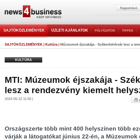
SAJTÓKÖZLEMÉNYEK
ÜZLETI AJÁNLATOK
PÁLYÁZATOK
TIPPEK
SAJTÓKÖZLEMÉNYEK
|
Kultúra
|
Múzeumok éjszakája - Székesfehérvár lesz a rend
KULTÚRA
MTI: Múzeumok éjszakája - Szé
lesz a rendezvény kiemelt helys
2024-05-22 11:50 |
Országszerte több mint 400 helyszínen több e
várják a látogatókat június 22-én, a Múzeumok 