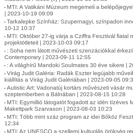
MTI: A Vatikáni Múzeum megemeli a belépőjegyek 
| 2023-10-19 09:09
Tarkalepke Színház: Szupernagyi, színpadon innen
10-12 10:37
MTI: Október 27-ig várja a Cziffra Fesztivál fiata
projektötleteit | 2023-10-03 09:17
: Soha nem látott művészeti szenzációkkal érkez
Contemporary | 2023-09-11 12:55
: A világhírű Mandoki Soulmates 30 éve sikere | 
Virág Judit Galéria: Radák Eszter legújabb műveib
kiállítás a Virág Judit Galériában | 2023-09-05 09:
Autistic Art: Vadonatúj kortárs művészeti vásár m
szeptemberben a Bálnában | 2023-08-15 10:28
MTI: Egymillió látogatót fogadott az idén tízéves
Makettpark Szarvason | 2023-08-03 10:23
MTI: Több mint száz program az idei Bőköz Feszt
12:34
MTI: Az UNESCO a szellemi kulturális örökség re