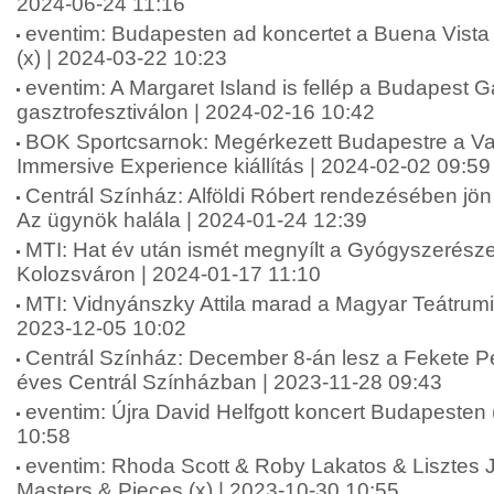
2024-06-24 11:16
eventim: Budapesten ad koncertet a Buena Vista 
(x) | 2024-03-22 10:23
eventim: A Margaret Island is fellép a Budapest G
gasztrofesztiválon | 2024-02-16 10:42
BOK Sportcsarnok: Megérkezett Budapestre a V
Immersive Experience kiállítás | 2024-02-02 09:59
Centrál Színház: Alföldi Róbert rendezésében jö
Az ügynök halála | 2024-01-24 12:39
MTI: Hat év után ismét megnyílt a Gyógyszerész
Kolozsváron | 2024-01-17 11:10
MTI: Vidnyánszky Attila marad a Magyar Teátrumi
2023-12-05 10:02
Centrál Színház: December 8-án lesz a Fekete Pé
éves Centrál Színházban | 2023-11-28 09:43
eventim: Újra David Helfgott koncert Budapesten 
10:58
eventim: Rhoda Scott & Roby Lakatos & Lisztes
Masters & Pieces (x) | 2023-10-30 10:55