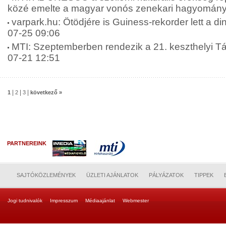
közé emelte a magyar vonós zenekari hagyományt
varpark.hu: Ötödjére is Guiness-rekorder lett a di
07-25 09:06
MTI: Szeptemberben rendezik a 21. keszthelyi T
07-21 12:51
|
|
|
1
2
3
következő »
PARTNEREINK
SAJTÓKÖZLEMÉNYEK
ÜZLETI AJÁNLATOK
PÁLYÁZATOK
TIPPEK
Jogi tudnivalók
Impresszum
Médiaajánlat
Webmester