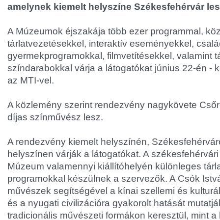
amelynek kiemelt helyszíne Székesfehérvár les
A Múzeumok éjszakája több ezer programmal, köz
tárlatvezetésekkel, interaktív eseményekkel, csalá
gyermekprogramokkal, filmvetítésekkel, valamint 
színdarabokkal várja a látogatókat június 22-én - 
az MTI-vel.
A közlemény szerint rendezvény nagykövete Csőr
díjas színművész lesz.
A rendezvény kiemelt helyszínén, Székesfehérvá
helyszínen várják a látogatókat. A székesfehérvári
Múzeum valamennyi kiállítóhelyén különleges tárl
programokkal készülnek a szervezők. A Csók Istv
művészek segítségével a kínai szellemi és kulturáli
és a nyugati civilizációra gyakorolt hatását mutatj
tradicionális művészeti formákon keresztül, mint a k