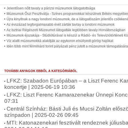
Jelentősen nőtt tavaly a párizsi múzeumok látogatottsága
Múzeumok Őszi Fesztiválja - Színes programokkal készülnek Békés megyébe
Újra kinyitnak a nagy londoni múzeumok, de a látogatószám jelentős csökke
Az évszázad legforgalmasabb évét zárták tavlay a londoni múzeumok
Az Isztriai Régészeti Múzeumot látogatták legtöbben tavaly Horvátországban
Múzeumok éjszakája - Stúdiótúrával is készül a Rádió- és Televíziótörténeti Kiá
Víz alatti múzeumokká alakítják az egykoron elsüllyedt görög hajókat
Idén több mint félmilliárd forint pályázati pénz jutott a múzeumok támogatására
TOVÁBBI ANYAGOK EBBŐL A KATEGÓRIÁBÓL
LFKZ: Szabadon Európában – a Liszt Ferenc K
koncertje | 2025-06-19 10:36
LFKZ: Liszt Ferenc Kamarazenekar Ünnepi Konce
07:31
Centrál Színház: Básti Juli és Mucsi Zoltán elősz
színpadon | 2025-02-26 09:45
MTI: Katonazenekari fesztivált rendeznek július