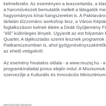
kelmefestés. Az eseményen a teaszertartás, a klas
a harcművészeti bemutatók mellett a látogatók me
hagyományos kínai hangszereket is. A Palotavárosi 
tárlatán tűzzománc workshop lesz, a Városi Képtá
foglalkozáson kelnek életre a Deák Gyűjtemény 
"élő" különleges lények. Ugyanitt az est folyamá
Quartet. A tájékoztatás szerint lesznek programok
Patikamúzeumban is, ahol gyógynövényszakértők 
az ehető virágokról.
Az esemény hivatalos oldala - a www.muzej.hu - a
programkínálattal június elején indul. A Múzeumok
szervezője a Kulturális és Innovációs Minisztérium