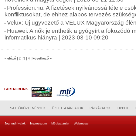
Profession.hu: A fizetések nyilvánossá tétele csö
konfliktusokat, de ehhez alapos tervezés szükség
Velux: Új ügyvezető a VELUX Magyarország élén
Huawei: A nők jelenthetik a gyógyírt a fokozódó 
informatikus hiányra | 2023-03-10 09:20
|
|
|
|
« előző
2
3
4
következő »
PARTNEREINK
SAJTÓKÖZLEMÉNYEK
ÜZLETI AJÁNLATOK
PÁLYÁZATOK
TIPPEK
Jogi tudnivalók
Impresszum
Médiaajánlat
Webmester