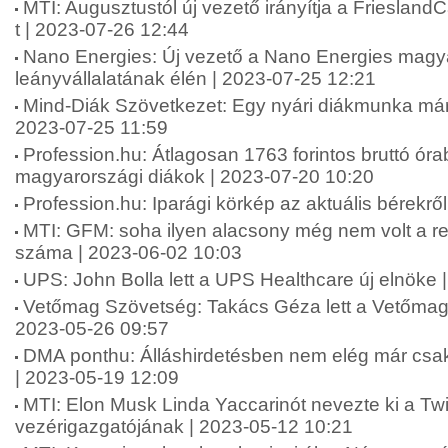
MTI: Augusztustól új vezető irányítja a Friesland
t | 2023-07-26 12:44
Nano Energies: Új vezető a Nano Energies magy
leányvállalatának élén | 2023-07-25 12:21
Mind-Diák Szövetkezet: Egy nyári diákmunka már 
2023-07-25 11:59
Profession.hu: Átlagosan 1763 forintos bruttó ór
magyarországi diákok | 2023-07-20 10:20
Profession.hu: Iparági körkép az aktuális bérekrő
MTI: GFM: soha ilyen alacsony még nem volt a reg
száma | 2023-06-02 10:03
UPS: John Bolla lett a UPS Healthcare új elnöke 
Vetőmag Szövetség: Takács Géza lett a Vetőmag
2023-05-26 09:57
DMA ponthu: Álláshirdetésben nem elég már csak 
| 2023-05-19 12:09
MTI: Elon Musk Linda Yaccarinót nevezte ki a Twi
vezérigazgatójának | 2023-05-12 10:21