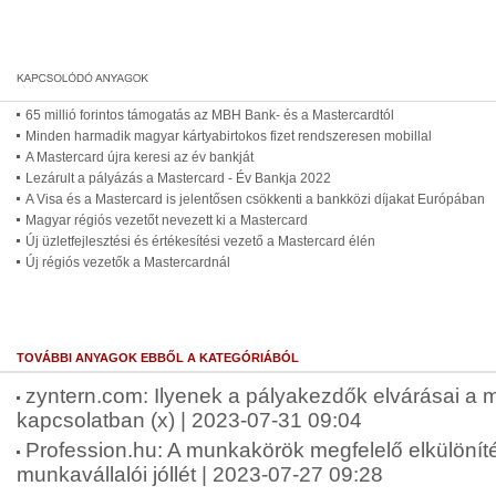
65 millió forintos támogatás az MBH Bank- és a Mastercardtól
Minden harmadik magyar kártyabirtokos fizet rendszeresen mobillal
A Mastercard újra keresi az év bankját
Lezárult a pályázás a Mastercard - Év Bankja 2022
A Visa és a Mastercard is jelentősen csökkenti a bankközi díjakat Európában
Magyar régiós vezetőt nevezett ki a Mastercard
Új üzletfejlesztési és értékesítési vezető a Mastercard élén
Új régiós vezetők a Mastercardnál
TOVÁBBI ANYAGOK EBBŐL A KATEGÓRIÁBÓL
zyntern.com: Ilyenek a pályakezdők elvárásai a 
kapcsolatban (x) | 2023-07-31 09:04
Profession.hu: A munkakörök megfelelő elkülöníté
munkavállalói jóllét | 2023-07-27 09:28