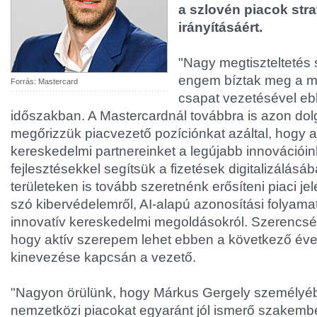
a szlovén piacok stra
irányításáért.
"Nagy megtiszteltetés
engem bíztak meg a m
Forrás: Mastercard
csapat vezetésével eb
időszakban. A Mastercardnál továbbra is azon do
megőrizzük piacvezető pozíciónkat azáltal, hogy 
kereskedelmi partnereinket a legújabb innovációi
fejlesztésekkel segítsük a fizetések digitalizálásáb
területeken is tovább szeretnénk erősíteni piaci je
szó kibervédelemről, AI-alapú azonosítási folyama
innovatív kereskedelmi megoldásokról. Szerencs
hogy aktív szerepem lehet ebben a következő év
kinevezése kapcsán a vezető.
"Nagyon örülünk, hogy Márkus Gergely személyébe
nemzetközi piacokat egyaránt jól ismerő szakembe