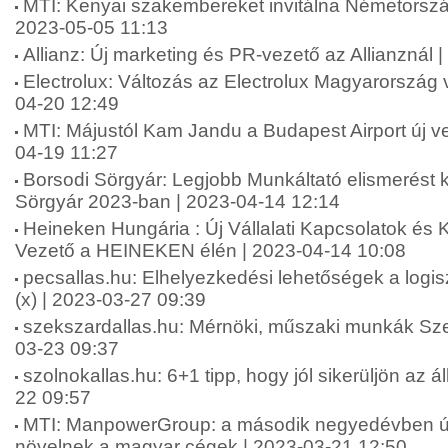
MTI: Kenyai szakembereket invitálna Németorszá
2023-05-05 11:13
Allianz: Új marketing és PR-vezető az Allianznál 
Electrolux: Változás az Electrolux Magyarország
04-20 12:49
MTI: Májustól Kam Jandu a Budapest Airport új ve
04-19 11:27
Borsodi Sörgyár: Legjobb Munkáltató elismerést k
Sörgyár 2023-ban | 2023-04-14 12:14
Heineken Hungária : Új Vállalati Kapcsolatok é
Vezető a HEINEKEN élén | 2023-04-14 10:08
pecsallas.hu: Elhelyezkedési lehetőségek a logisz
(x) | 2023-03-27 09:39
szekszardallas.hu: Mérnöki, műszaki munkák Sze
03-23 09:37
szolnokallas.hu: 6+1 tipp, hogy jól sikerüljön az ál
22 09:57
MTI: ManpowerGroup: a második negyedévben új
növelnek a magyar cégek | 2023-03-21 12:50