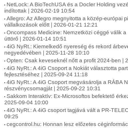
NetLock: A BioTechUSA és a Docler Holding vezére
indítottak | 2026-02-19 10:54
Allegro: Az Allegro megnyitotta a közép-európai 
vállalkozások előtt | 2026-01-21 12:21
Oncompass Medicine: Nemzetközi céggé válik a 
úttörő | 2026-01-14 10:51
4iG NyRt.: Kiemelkedő nyereség és rekord árbev
negyedévében | 2025-11-28 10:10
Opten: Csak keveseknél nőtt a profit 2024-ben |
4iG NyRt.: A 4iG Csoport a Nokiát választotta par
fejlesztéséhez | 2025-09-24 11:18
4iG NyRt.: A 4iG Csoport megvásárolja a RÁBA Ny
részvénycsomagját | 2025-09-22 10:31
Sakkom Interaktív: Ex-Microsoftos befektető érke
2025-09-04 10:00
4iG NyRt.: A 4iG csoport tagjává vált a PR-TEL
09:25
cegcontrol.hu: Honnan lesz előzetes céginformáci