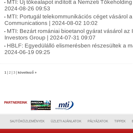
MTI: Új tőkealapot indított a Nemzeti Tőkeholding
2024-08-26 09:53
MTI: Portugál telekommunikációs céget vásárol a 
Communications | 2024-08-02 10:02
MTI: Bezárt romániai bioetanol gyárat vásárol az 
Investors Group | 2024-07-31 09:07
HBLF: Egyedülálló elismerésben részesültek a ma
2024-06-19 09:25
|
|
|
1
2
3
következő »
PARTNEREINK
SAJTÓKÖZLEMÉNYEK
ÜZLETI AJÁNLATOK
PÁLYÁZATOK
TIPPEK