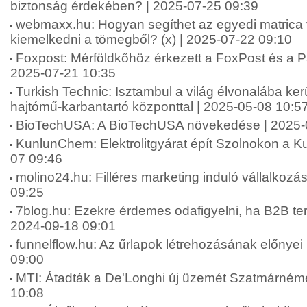
biztonság érdekében? | 2025-07-25 09:39
webmaxx.hu: Hogyan segíthet az egyedi matrica 
kiemelkedni a tömegből? (x) | 2025-07-22 09:10
Foxpost: Mérföldkőhöz érkezett a FoxPost és a Pa
2025-07-21 10:35
Turkish Technic: Isztambul a világ élvonalába ker
hajtómű-karbantartó központtal | 2025-05-08 10:5
BioTechUSA: A BioTechUSA növekedése | 2025-
KunlunChem: Elektrolitgyárat épít Szolnokon a 
07 09:46
molino24.hu: Filléres marketing induló vállalkoz
09:25
7blog.hu: Ezekre érdemes odafigyelni, ha B2B terül
2024-09-18 09:01
funnelflow.hu: Az űrlapok létrehozásának előnyei 
09:00
MTI: Átadták a De'Longhi új üzemét Szatmárnéme
10:08