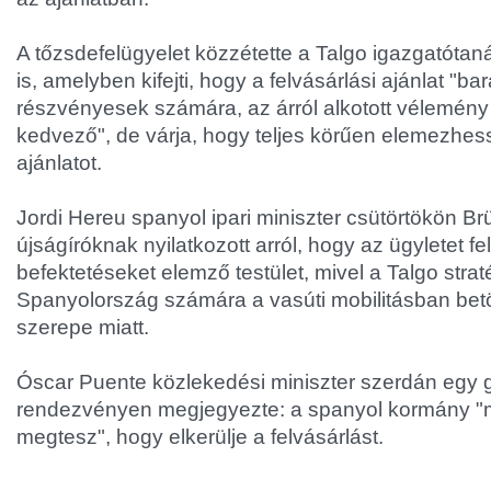
A tőzsdefelügyelet közzétette a Talgo igazgatót
is, amelyben kifejti, hogy a felvásárlási ajánlat "b
részvényesek számára, az árról alkotott vélemény
kedvező", de várja, hogy teljes körűen elemezhes
ajánlatot.
Jordi Hereu spanyol ipari miniszter csütörtökön B
újságíróknak nyilatkozott arról, hogy az ügyletet fel
befektetéseket elemző testület, mivel a Talgo straté
Spanyolország számára a vasúti mobilitásban betö
szerepe miatt.
Óscar Puente közlekedési miniszter szerdán egy
rendezvényen megjegyezte: a spanyol kormány "mi
megtesz", hogy elkerülje a felvásárlást.