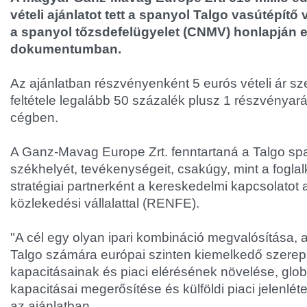
vételi ajánlatot tett a spanyol Talgo vasútépítő 
a spanyol tőzsdefelügyelet (CNMV) honlapján e
dokumentumban.
Az ajánlatban részvényenként 5 eurós vételi ár s
feltétele legalább 50 százalék plusz 1 részvénya
cégben.
A Ganz-Mavag Europe Zrt. fenntartaná a Talgo sp
székhelyét, tevékenységeit, csakúgy, mint a foglal
stratégiai partnerként a kereskedelmi kapcsolatot 
közlekedési vállalattal (RENFE).
"A cél egy olyan ipari kombináció megvalósítása, 
Talgo számára európai szinten kiemelkedő szerep
kapacitásainak és piaci elérésének növelése, globá
kapacitásai megerősítése és külföldi piaci jelenlét
az ajánlatban.