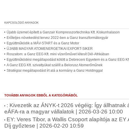
Újabb üzemet épített a Ganzair Kompresszortechnika Kft. Kiskunhalason
Erőteljes növekedést tervez 2022-ben a Ganz transzformátorgyár
Együttműködik a MÁV-START és a Ganz Motor
ÚJABB MAGYAR ATOMENERGETIKAI EXPORT-SIKER
Roszatom: a Ganz EEG Kft. mini vízerőművet létesít Dél-Afrikában
Együttműködési megállapodást kötött a Debreceni Egyetem és a Ganz EEG Kft
A Ganz EEG Kft. szivattyúkat szállít a Belorusz Atomerőműnek
Stratégiai megállapodást írt alá a kormány a Ganz Holdinggal
TOVÁBBI ANYAGOK EBBŐL A KATEGÓRIÁBÓL
: Kivezetik az ÁNYK-t 2026 végéig: Így állhatnak
eÁFA-ra a magyar vállalatok | 2026-03-26 10:00
EY: Veres Tibor, a Wallis Csoport alapítója az E
Díj győztese | 2026-02-20 10:59