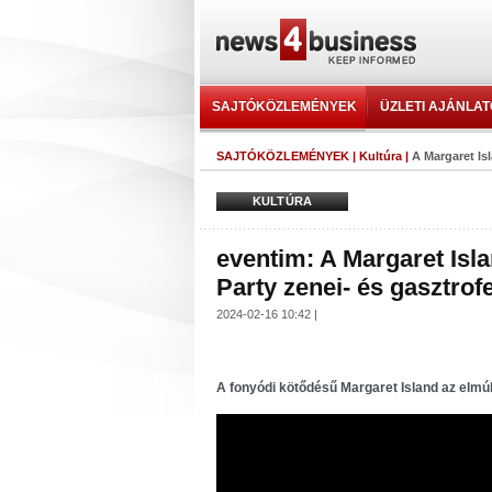
SAJTÓKÖZLEMÉNYEK
ÜZLETI AJÁNLA
SAJTÓKÖZLEMÉNYEK
|
Kultúra
|
A Margaret Isl
KULTÚRA
eventim: A Margaret Isl
Party zenei- és gasztrof
2024-02-16 10:42 |
A fonyódi kötődésű Margaret Island az elmúl