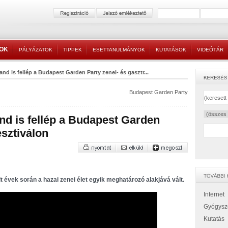
TOK
PÁLYÁZATOK
TIPPEK
ESETTANULMÁNYOK
KUTATÁSOK
VIDEÓTÁR
and is fellép a Budapest Garden Party zenei- és gasztr...
Budapest Garden Party
and is fellép a Budapest Garden
esztiválon
t évek során a hazai zenei élet egyik meghatározó alakjává vált.
Internet
Gyógysz
Kutatás