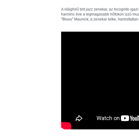
A világhírű brit jazz zenekar, az Incognito iga
harminc éve a legmagasabb hőfokon izzó muzs
"Bluey" Maunick, a zenekar lelke, hamisítatlan