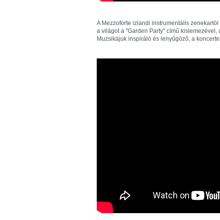
A Mezzoforte izlandi instrumentális zenekartó
a világot a "Garden Party" című kislemezével, 
Muzsikájuk inspiráló és lenyűgöző, a koncerten 