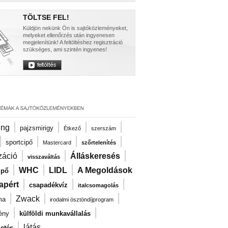
TÖLTSE FEL!
Küldjön nekünk Ön is sajtóközleményeket,
melyeket ellenőrzés után ingyenesen
megjelenítünk! A feltöltéshez regisztráció
szükséges, ami szintén ingyenes!
|
|
|
|
ng
pajzsmirigy
Étkező
szerszám
|
|
|
|
sportcipő
Mastercard
szőrtelenítés
|
|
|
záció
Álláskeresés
visszaváltás
|
|
|
WHC
LIDL
A Megoldások
ipő
|
|
|
apért
csapadékvíz
italcsomagolás
|
|
|
Zwack
ma
irodalmi ösztöndíjprogram
|
|
ény
külföldi munkavállalás
|
látás
zetés