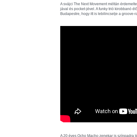
A svájci The Next Movement méltán érdemelte 
jával és pocket-jével. A funky trió kirobbanó 
Budapestre, hogy itt is lebilincselje a groove
A 20 éves Ocho Macho zenekar is színpadra lé