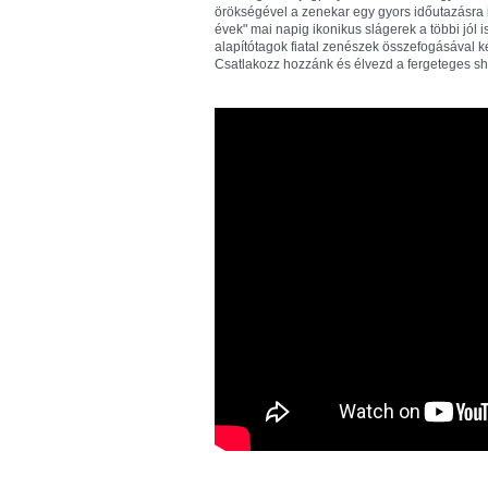
örökségével a zenekar egy gyors időutazásra i
évek" mai napig ikonikus slágerek a többi jól i
alapítótagok fiatal zenészek összefogásával ké
Csatlakozz hozzánk és élvezd a fergeteges sh