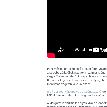
Pozitív és elgondolkodtató popzenéjük, vala
a szívébe zárta őket. A zenekar számos slágert 
vagy a "Veled minden". A csapat hisz az öröm
Budapest legvártabb tavaszi fesztiválján, aho
kreativitás szigetén való kalandot.
A
Városligeti Műjégpálya és Csónakázótó
idén
különleges és változatos programokkal várva 
A Margaret Island mellett olyan kiváló előadók