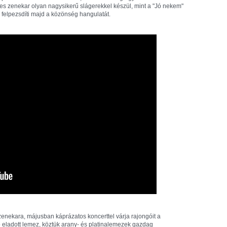
es zenekar olyan nagysikerű slágerekkel készül, mint a "Jó nekem"
 felpezsdíti majd a közönség hangulatát.
zenekara, májusban káprázatos koncerttel várja rajongóit a
ió eladott lemez, köztük arany- és platinalemezek gazdag