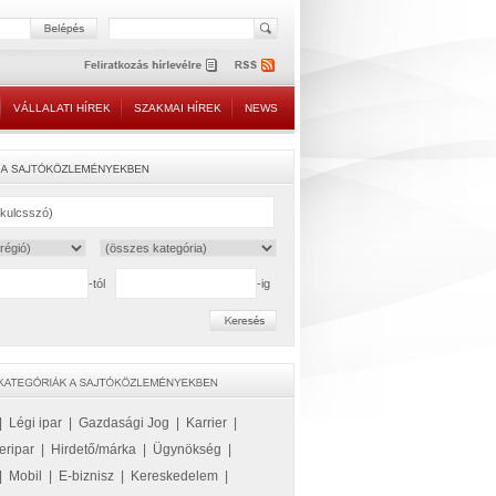
VÁLLALATI HÍREK
SZAKMAI HÍREK
NEWS
-tól
-ig
|
Légi ipar
|
Gazdasági Jog
|
Karrier
|
eripar
|
Hirdető/márka
|
Ügynökség
|
|
Mobil
|
E-biznisz
|
Kereskedelem
|