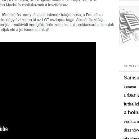
brit jazz zenekar, az Incognito, valamint a svájci The Next
ho Macho is csatlakoznak a fesztiválhoz.
, többszörös arany- és platinalemez tulajdonosa, a Ferm és a
int négy évtizeden át az LGT oszlopos tagja. Alkotói filozófiája
ertjén rendkívüli energiák, örömzene és lírai torokfacsaró pillanatok
dják elő a jól ismert dalokat!
Samsu
Lenovo
urbani
futballc
a holn
vérplaz
dísznöv
vízelve