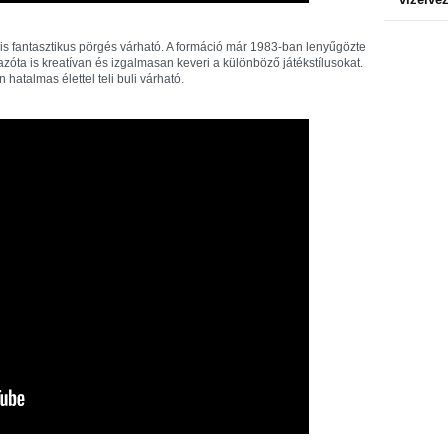
l is fantasztikus pörgés várható. A formáció már 1983-ban lenyűgözte
azóta is kreatívan és izgalmasan keveri a különböző játékstílusokat.
hatalmas élettel teli buli várható.