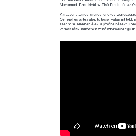
instrumentális banda a Mezzoforte, a világhírű 
Movement. Ezen kívül az Első Emelet és az Oc
Karácsony János, gitáros, énekes, zeneszerző
Generál együttes alapító tagja, valamint több m
szerint "A jelenben élek, a jövőbe nézek". Konc
várnak ránk, miközben zenésztársaival együtt a