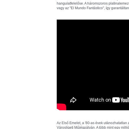
hangulatfelelőse. A háromszoros platinalemez
vagy az "El Mundo Fantástico", így garantáltan
Az Első Emelet, a '80-as évek utánozhatatlan 
Városligeti Műjégpályán. A több mint egy mill