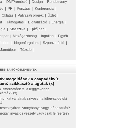
ka
|
DM/Promóció
|
Design
|
Rendezvény
|
ég
|
PR
|
Pénzügy
|
Konferencia
|
|
Oktatás
|
Pályázati projekt
|
Üzlet
|
et
|
Támogatás
|
Digitalizáció
|
Energia
|
ógia
|
Statisztika
|
Építőipar
|
eripar
|
Mezőgazdaság
|
Ingatlan
|
Egyéb
|
indoor
|
Idegenforgalom
|
Szponzoráció
|
|
Járműipar
|
Tőzsde
|
tív megoldások a csapadékvíz
ére: szikkasztó alagutak (x)
 ismerhetőek fel a leggyakoribb
blémák? (x)
munkát vállalnak szívesen a fülöp-szigeteki
k?
eresés nyáron: Aranybánya vagy időpazarlás?
ggy: inváziós veszély vagy csak félreértés?