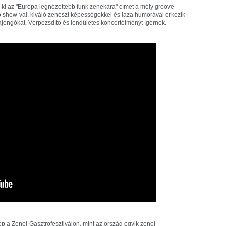
ki az "Európa legnézettebb funk zenekara" címet a mély groove-
élő show-val, kiváló zenészi képességekkel és laza humorával érkezik
-rajongókat. Vérpezsdítő és lendületes koncertélményt ígérnek.
p a Zenei-Gasztrofesztiválon, mint az ország egyik zenei