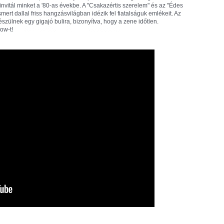
nvitál minket a '80-as évekbe. A "Csakazértis szerelem" és az "Édes
smert dallal friss hangzásvilágban idézik fel fiatalságuk emlékeit. Az
szülnek egy gigajó bulira, bizonyítva, hogy a zene időtlen.
ow-t!