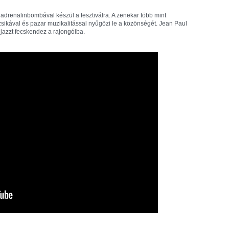
zi adrenalinbombával készül a fesztiválra. A zenekar több mint
ikával és pazar muzikalitással nyűgözi le a közönségét. Jean Paul
 jazzt fecskendez a rajongóiba.