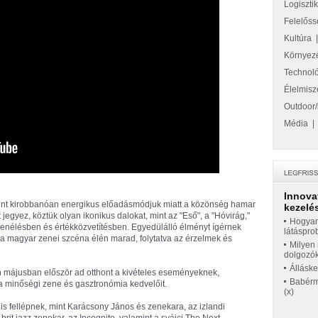
Logiszti
Felelőss
Kultúra
Környez
Technol
Élelmisz
Outdoor/
Média
Innova
mint kirobbanóan energikus előadásmódjuk miatt a közönség hamar
kezelés
jegyez, köztük olyan ikonikus dalokat, mint az "Eső", a "Hóvirág,"
Hogyan
zenélésben és értékközvetítésben. Egyedülálló élményt ígérnek
látáspro
l a magyar zenei szcéna élén marad, folytatva az érzelmek és
Milyen 
dolgozó
Állásk
 májusban először ad otthont a kivételes eseményeknek,
Babérme
a minőségi zene és gasztronómia kedvelőit.
(x)
 is fellépnek, mint Karácsony János és zenekara, az izlandi