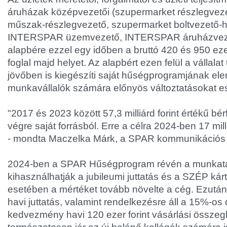
áruházak középvezetői (szupermarket részlegvez
műszak-részlegvezető, szupermarket boltvezető-h
INTERSPAR üzemvezető, INTERSPAR áruházveze
alapbére ezzel egy időben a bruttó 420 és 950 ezer
foglal majd helyet. Az alapbért ezen felül a vállal
jövőben is kiegészíti saját hűségprogramjának el
munkavállalók számára előnyös változtatásokat es
"2017 és 2023 között 57,3 milliárd forint értékű bér
végre saját forrásból. Erre a célra 2024-ben 17 milli
- mondta Maczelka Márk, a SPAR kommunikációs 
2024-ben a SPAR Hűségprogram révén a munkatár
kihasználhatják a jubileumi juttatás és a SZÉP kárt
esetében a mértéket tovább növelte a cég. Ezutá
havi juttatás, valamint rendelkezésre áll a 15%-os 
kedvezmény havi 120 ezer forint vásárlási összeg