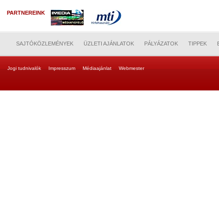
PARTNEREINK
SAJTÓKÖZLEMÉNYEK
ÜZLETI AJÁNLATOK
PÁLYÁZATOK
TIPPEK
Jogi tudnivalók
Impresszum
Médiaajánlat
Webmester