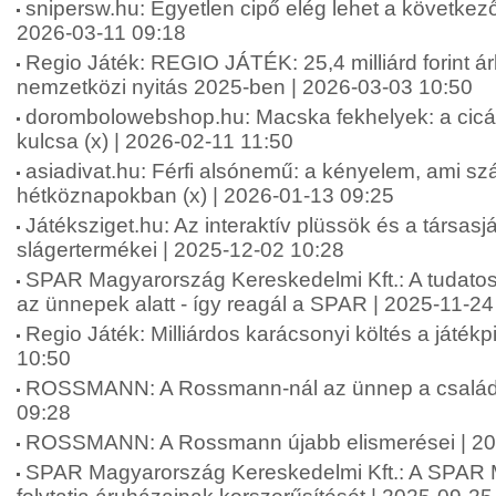
snipersw.hu: Egyetlen cipő elég lehet a következő
2026-03-11 09:18
Regio Játék: REGIO JÁTÉK: 25,4 milliárd forint á
nemzetközi nyitás 2025-ben | 2026-03-03 10:50
dorombolowebshop.hu: Macska fekhelyek: a cic
kulcsa (x) | 2026-02-11 11:50
asiadivat.hu: Férfi alsónemű: a kényelem, ami sz
hétköznapokban (x) | 2026-01-13 09:25
Játéksziget.hu: Az interaktív plüssök és a társas
slágertermékei | 2025-12-02 10:28
SPAR Magyarország Kereskedelmi Kft.: A tudatos
az ünnepek alatt - így reagál a SPAR | 2025-11-24
Regio Játék: Milliárdos karácsonyi költés a játék
10:50
ROSSMANN: A Rossmann-nál az ünnep a családró
09:28
ROSSMANN: A Rossmann újabb elismerései | 20
SPAR Magyarország Kereskedelmi Kft.: A SPAR