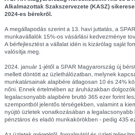
Alkalmazottak Szakszervezete (KASZ) sikeres
2024-es bérekről.
A megállapodás szerint a 13. havi juttatás, a SP
munkavállalók 15%-os vásárlási kedvezménye to
A bérfejlesztést a vállalat idén is kizárólag saját f
valósítja meg.
2024. január 1-jétől a SPAR Magyarország új bérs
mellett döntött az üzlethálózatban, melynek kapcsá
munkatársainak alapbére átlagosan 10 és 24% köz
nőni. Ennek értelmében az áruházakban dolgozók
legalacsonyabb alapbére bruttó 365 ezer forint le
szempontból jelentős térségekben, valamint a kie
nyújtó üzletek vonatkozásában a legalacsonyabb b
pénztáros és eladó munkakörökben - pedig 435 ezer
Az üzletek méretétől, forgalmától és üzleti teljesí