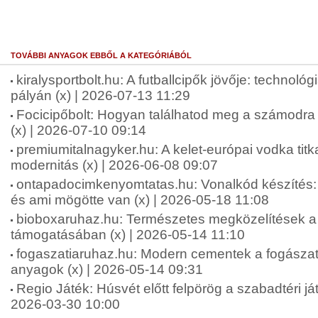
TOVÁBBI ANYAGOK EBBŐL A KATEGÓRIÁBÓL
kiralysportbolt.hu: A futballcipők jövője: technológ
pályán (x) | 2026-07-13 11:29
Focicipőbolt: Hogyan találhatod meg a számodra 
(x) | 2026-07-10 09:14
premiumitalnagyker.hu: A kelet-európai vodka tit
modernitás (x) | 2026-06-08 09:07
ontapadocimkenyomtatas.hu: Vonalkód készíté
és ami mögötte van (x) | 2026-05-18 11:08
bioboxaruhaz.hu: Természetes megközelítések a f
támogatásában (x) | 2026-05-14 11:10
fogaszatiaruhaz.hu: Modern cementek a fogásza
anyagok (x) | 2026-05-14 09:31
Regio Játék: Húsvét előtt felpörög a szabadtéri ját
2026-03-30 10:00