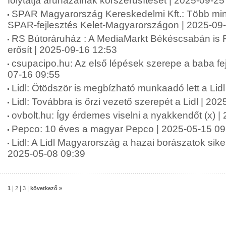
folytatja áruházainak korszerűsítését | 2025-09-25
SPAR Magyarország Kereskedelmi Kft.: Több mint 2
SPAR-fejlesztés Kelet-Magyarországon | 2025-09
RS Bútoráruház : A MediaMarkt Békéscsabán is 
erősít | 2025-09-16 12:53
csupacipo.hu: Az első lépések szerepe a baba fej
07-16 09:55
Lidl: Ötödször is megbízható munkaadó lett a Lid
Lidl: Továbbra is őrzi vezető szerepét a Lidl | 20
ovbolt.hu: Így érdemes viselni a nyakkendőt (x) 
Pepco: 10 éves a magyar Pepco | 2025-05-15 09
Lidl: A Lidl Magyarország a hazai borászatok siker
2025-05-08 09:39
|
|
|
1
2
3
következő »