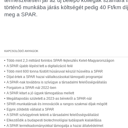
természetesen jár az új belépő kollégák számára i
történő munkába járás költségét pedig 40 Ft/km díj 
meg a SPAR.
Több mint 2,3 milliárd forintos SPAR-fejlesztés Kelet-Magyarországon
A SPAR újabb lépést tett a digitalizáció felé
Több mint 600 tonna füstölt húsáruval készül húsvétra a SPAR
Díjat értek a SPAR hazai vállalkozásokat támogató programjai
A SPAR-nak továbbra is szívügye a társadalmi felelősségvállalás
Forgalom a SPAR-nál 2022-ben
A SPAR kitart a jó ügyek támogatása mellett
Megállapodás született a 2023-as bérekről a SPAR-nál
SPAR-munkatársak és innovációk a rangos szakmai díjak mögött
Egyre zöldebb vállalat a SPAR
A SPAR szívügyének tekinti a társadalmi felelősségvállalást
Elkezdődik a budapesti biotechnológiai tudáspark kialakítása
A SPAR termékadományokkal támogatja a hazai állatvédelmet