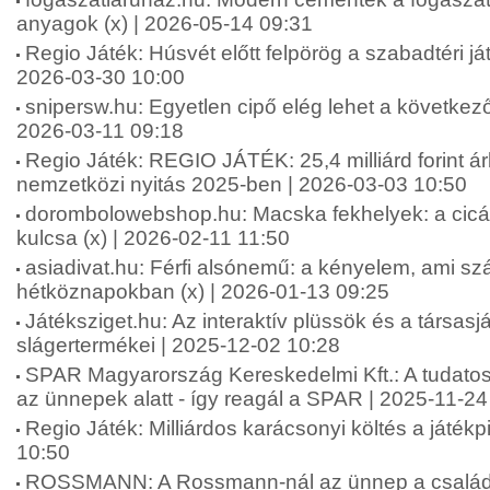
anyagok (x) | 2026-05-14 09:31
Regio Játék: Húsvét előtt felpörög a szabadtéri ját
2026-03-30 10:00
snipersw.hu: Egyetlen cipő elég lehet a következő
2026-03-11 09:18
Regio Játék: REGIO JÁTÉK: 25,4 milliárd forint á
nemzetközi nyitás 2025-ben | 2026-03-03 10:50
dorombolowebshop.hu: Macska fekhelyek: a cic
kulcsa (x) | 2026-02-11 11:50
asiadivat.hu: Férfi alsónemű: a kényelem, ami sz
hétköznapokban (x) | 2026-01-13 09:25
Játéksziget.hu: Az interaktív plüssök és a társas
slágertermékei | 2025-12-02 10:28
SPAR Magyarország Kereskedelmi Kft.: A tudatos
az ünnepek alatt - így reagál a SPAR | 2025-11-24
Regio Játék: Milliárdos karácsonyi költés a játék
10:50
ROSSMANN: A Rossmann-nál az ünnep a családró