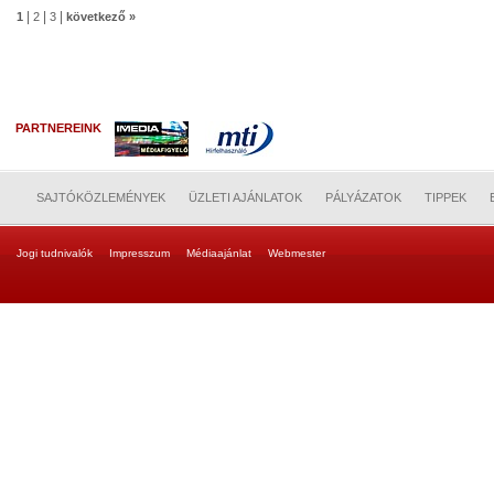
|
|
|
1
2
3
következő »
PARTNEREINK
SAJTÓKÖZLEMÉNYEK
ÜZLETI AJÁNLATOK
PÁLYÁZATOK
TIPPEK
Jogi tudnivalók
Impresszum
Médiaajánlat
Webmester