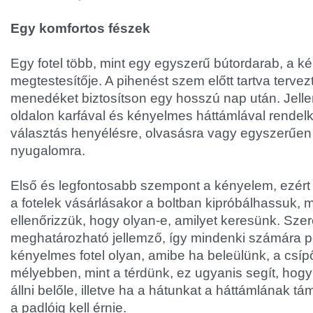
Egy komfortos fészek
Egy fotel több, mint egy egyszerű bútordarab, a ké
megtestesítője. A pihenést szem előtt tartva terve
menedéket biztosítson egy hosszú nap után. Jel
oldalon karfával és kényelmes háttámlával rendelke
választás henyélésre, olvasásra vagy egyszerűen 
nyugalomra.
Első és legfontosabb szempont a kényelem, ezért
a fotelek vásárlásakor a boltban kipróbálhassuk,
ellenőrizzük, hogy olyan-e, amilyet keresünk. Szer
meghatározható jellemző, így mindenki számára po
kényelmes fotel olyan, amibe ha beleülünk, a csí
mélyebben, mint a térdünk, ez ugyanis segít, hogy
állni belőle, illetve ha a hátunkat a háttámlának t
a padlóig kell érnie.