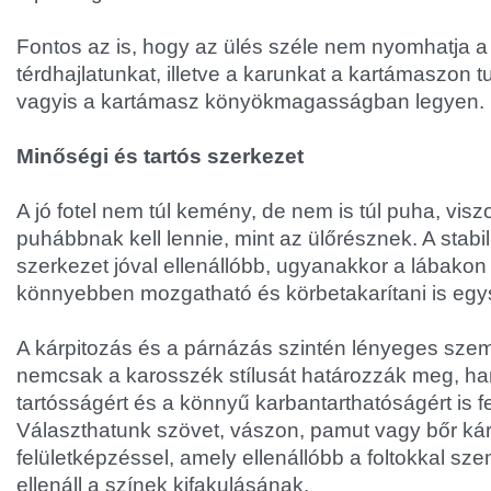
Fontos az is, hogy az ülés széle nem nyomhatja 
térdhajlatunkat, illetve a karunkat a kartámaszon tu
vagyis a kartámasz könyökmagasságban legyen.
Minőségi és tartós szerkezet
A jó fotel nem túl kemény, de nem is túl puha, vis
puhábbnak kell lennie, mint az ülőrésznek. A stabil 
szerkezet jóval ellenállóbb, ugyanakkor a lábakon 
könnyebben mozgatható és körbetakarítani is egy
A kárpitozás és a párnázás szintén lényeges sze
nemcsak a karosszék stílusát határozzák meg, ha
tartósságért és a könnyű karbantarthatóságért is f
Választhatunk szövet, vászon, pamut vagy bőr kár
felületképzéssel, amely ellenállóbb a foltokkal sz
ellenáll a színek kifakulásának.