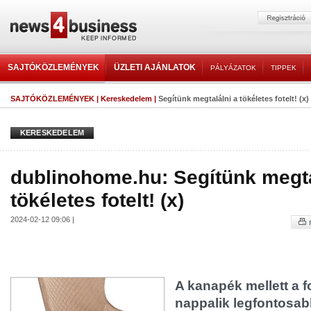
SAJTÓKÖZLEMÉNYEK
ÜZLETI AJÁNLATOK
PÁLYÁZATOK
TIPPEK
SAJTÓKÖZLEMÉNYEK
|
Kereskedelem
|
Segítünk megtalálni a tökéletes fotelt! (x)
KERESKEDELEM
dublinohome.hu: Segítünk megta
tökéletes fotelt! (x)
2024-02-12 09:06 |
A kanapék mellett a fo
nappalik legfontosabb