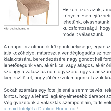
Hiszen ezek azok, am
kényelmesen ejtőzhe
lehetünk, olvashatunk,
kulcsfontosságú, hogy
Kép: dublinohome.hu
modellt válasszunk.
A nappali az otthonok központi helyisége, egyrész
találkozóhelye, másrészt a vendégfogadás színtere
kialakítására, berendezésére nagy gondot kell ford
lehetőségünk van, akár kicsi vagy átlagos, akár óri
szó, így a választás nem egyszerű, úgy válasszun
kiegészítőket, hogy jól érezzük magunkat azok köz
Sokak számára egy fotel jelenti a semmittevés, rela
fontos, hogy a lehető legkényelmesebb darabot s
Végigvezetünk a választás szempontjain, tarts vel
álmaid foteljét a Dublino Home-nál
!