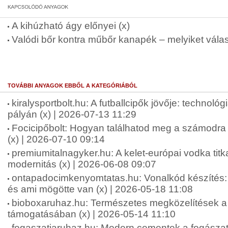
A kihúzható ágy előnyei (x)
Valódi bőr kontra műbőr kanapék – melyiket vála
TOVÁBBI ANYAGOK EBBŐL A KATEGÓRIÁBÓL
kiralysportbolt.hu: A futballcipők jövője: technológ
pályán (x) | 2026-07-13 11:29
Focicipőbolt: Hogyan találhatod meg a számodra 
(x) | 2026-07-10 09:14
premiumitalnagyker.hu: A kelet-európai vodka tit
modernitás (x) | 2026-06-08 09:07
ontapadocimkenyomtatas.hu: Vonalkód készíté
és ami mögötte van (x) | 2026-05-18 11:08
bioboxaruhaz.hu: Természetes megközelítések a f
támogatásában (x) | 2026-05-14 11:10
fogaszatiaruhaz.hu: Modern cementek a fogásza