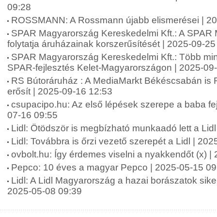
09:28
ROSSMANN: A Rossmann újabb elismerései | 20
SPAR Magyarország Kereskedelmi Kft.: A SPAR
folytatja áruházainak korszerűsítését | 2025-09-25
SPAR Magyarország Kereskedelmi Kft.: Több mint 2
SPAR-fejlesztés Kelet-Magyarországon | 2025-09
RS Bútoráruház : A MediaMarkt Békéscsabán is 
erősít | 2025-09-16 12:53
csupacipo.hu: Az első lépések szerepe a baba fej
07-16 09:55
Lidl: Ötödször is megbízható munkaadó lett a Lid
Lidl: Továbbra is őrzi vezető szerepét a Lidl | 20
ovbolt.hu: Így érdemes viselni a nyakkendőt (x) 
Pepco: 10 éves a magyar Pepco | 2025-05-15 09
Lidl: A Lidl Magyarország a hazai borászatok siker
2025-05-08 09:39