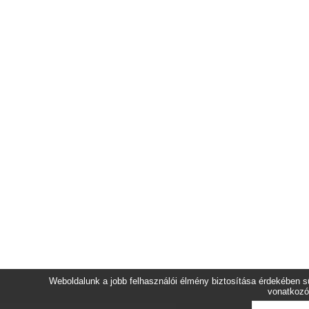
Weboldalunk a jobb felhasználói élmény biztosítása érdekében sü
vonatkozó