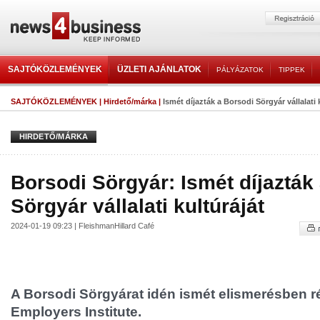
SAJTÓKÖZLEMÉNYEK
ÜZLETI AJÁNLATOK
PÁLYÁZATOK
TIPPEK
SAJTÓKÖZLEMÉNYEK
|
Hirdető/márka
|
Ismét díjazták a Borsodi Sörgyár vállalati 
HIRDETŐ/MÁRKA
Borsodi Sörgyár: Ismét díjazták
Sörgyár vállalati kultúráját
2024-01-19 09:23 | FleishmanHillard Café
A Borsodi Sörgyárat idén ismét elismerésben ré
Employers Institute.