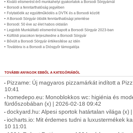
Kiváló elismerést érő munkahelyi gyakorlatok a Borsodi Sörgyárnál
Borsodi a fenntarthatóság jegyében
Folytatódik az együttműködés a DVTK és a Borsodi között
A Borsodi Sörgyár ötödik fenntarthatósági jelentése
Borsodi: 50 éve az élet habos oldalán
Legjobb Munkáltató elismerést kapott a Borsodi Sörgyár 2023-ban
Külföldi piacokon terjeszkedne a Borsodi Sörgyár
Bővült a Borsodi Sörgyár értékesítése az idén
Továbbra is a Borsodi a Diósgyőr támogatója
TOVÁBBI ANYAGOK EBBŐL A KATEGÓRIÁBÓL
Pizzame: Új magyaros pizzamárkát indított a Piz
10:41
homedepo.eu: Monoblokkos wc: higiénia és mode
fürdőszobában (x) | 2026-02-18 09:42
dockyard.hu: Alpesi sportok határtalan világa (x)
iocharts.io: Mit érdemes tudni a luxustermékek k
10 11:01