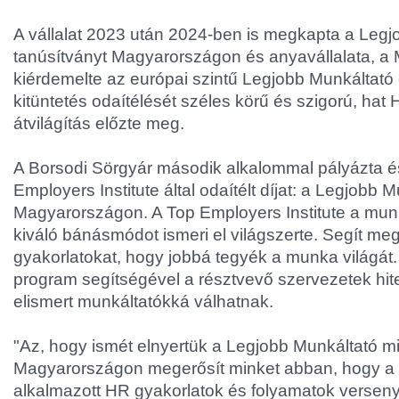
A vállalat 2023 után 2024-ben is megkapta a Legj
tanúsítványt Magyarországon és anyavállalata, a 
kiérdemelte az európai szintű Legjobb Munkáltató 
kitüntetés odaítélését széles körű és szigorú, hat 
átvilágítás előzte meg.
A Borsodi Sörgyár második alkalommal pályázta 
Employers Institute által odaítélt díjat: a Legjobb 
Magyarországon. A Top Employers Institute a munk
kiváló bánásmódot ismeri el világszerte. Segít me
gyakorlatokat, hogy jobbá tegyék a munka világát.
program segítségével a résztvevő szervezetek hitel
elismert munkáltatókká válhatnak.
"Az, hogy ismét elnyertük a Legjobb Munkáltató mi
Magyarországon megerősít minket abban, hogy a 
alkalmazott HR gyakorlatok és folyamatok versen