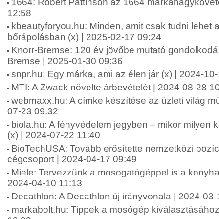
1664: Robert Pattinson az 1664 márkanagykövete 
12:58
kbeautyforyou.hu: Minden, amit csak tudni lehet a 
bőrápolásban (x) | 2025-02-17 09:24
Knorr-Bremse: 120 év jövőbe mutató gondolkodás
Bremse | 2025-01-30 09:36
snpr.hu: Egy márka, ami az élen jár (x) | 2024-10
MTI: A Zwack növelte árbevételét | 2024-08-28 1
webmaxx.hu: A címke készítése az üzleti világ mű
07-23 09:32
biola.hu: A fényvédelem jegyben – mikor milyen 
(x) | 2024-07-22 11:40
BioTechUSA: Tovább erősítette nemzetközi pozíc
cégcsoport | 2024-04-17 09:49
Miele: Tervezzünk a mosogatógéppel is a konyha k
2024-04-10 11:13
Decathlon: A Decathlon új irányvonala | 2024-03
markabolt.hu: Tippek a mosógép kiválasztásához 