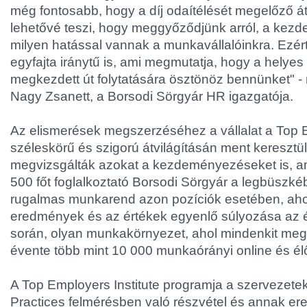
még fontosabb, hogy a díj odaítélését megelőző át
lehetővé teszi, hogy meggyőződjünk arról, a ke
milyen hatással vannak a munkavállalóinkra. Ezér
egyfajta iránytű is, ami megmutatja, hogy a helyes 
megkezdett út folytatására ösztönöz bennünket" 
Nagy Zsanett, a Borsodi Sörgyár HR igazgatója.
Az elismerések megszerzéséhez a vállalat a Top E
széleskörű és szigorú átvilágításán ment keresztü
megvizsgálták azokat a kezdeményezéseket is, am
500 főt foglalkoztató Borsodi Sörgyár a legbüszkéb
rugalmas munkarend azon pozíciók esetében, ahol
eredmények és az értékek egyenlő súlyozása az 
során, olyan munkakörnyezet, ahol mindenkit megh
évente több mint 10 000 munkaórányi online és él
A Top Employers Institute programja a szervezete
Practices felmérésben való részvétel és annak er