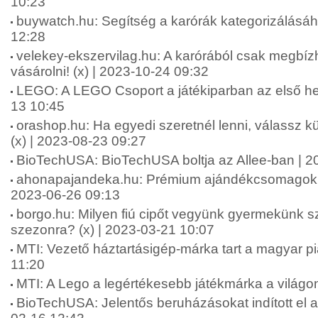
10:23
buywatch.hu: Segítség a karórák kategorizálásáh
12:28
velekey-ekszervilag.hu: A karórából csak megbí
vásárolni! (x) | 2023-10-24 09:32
LEGO: A LEGO Csoport a játékiparban az első he
13 10:45
orashop.hu: Ha egyedi szeretnél lenni, válassz k
(x) | 2023-08-23 09:27
BioTechUSA: BioTechUSA boltja az Allee-ban | 2
ahonapajandeka.hu: Prémium ajándékcsomagok hö
2023-06-26 09:13
borgo.hu: Milyen fiú cipőt vegyünk gyermekünk s
szezonra? (x) | 2023-03-21 10:07
MTI: Vezető háztartásigép-márka tart a magyar p
11:20
MTI: A Lego a legértékesebb játékmárka a világo
BioTechUSA: Jelentős beruházásokat indított el 