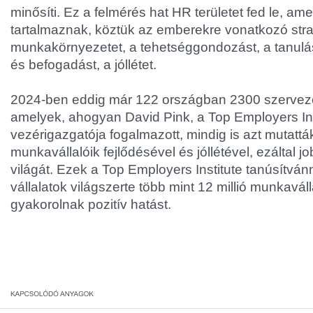
minősíti. Ez a felmérés hat HR területet fed le, am
tartalmaznak, köztük az emberekre vonatkozó strat
munkakörnyezetet, a tehetséggondozást, a tanulá
és befogadást, a jóllétet.
2024-ben eddig már 122 országban 2300 szervezet
amelyek, ahogyan David Pink, a Top Employers Ins
vezérigazgatója fogalmazott, mindig is azt mutatt
munkavállalóik fejlődésével és jóllétével, ezáltal 
világát. Ezek a Top Employers Institute tanúsítvá
vállalatok világszerte több mint 12 millió munkaváll
gyakorolnak pozitív hatást.