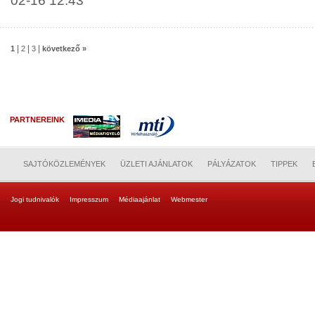
02-16 12:43
|
|
|
1
2
3
következő »
PARTNEREINK
SAJTÓKÖZLEMÉNYEK
ÜZLETI AJÁNLATOK
PÁLYÁZATOK
TIPPEK
Jogi tudnivalók
Impresszum
Médiaajánlat
Webmester