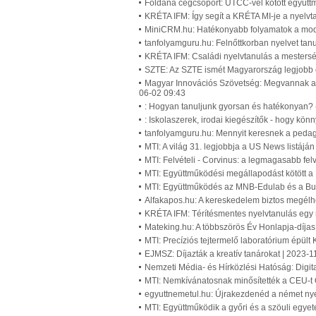
Foldana cégcsoport: UTCC-vel kötött együtt
KRÉTA IFM: Így segít a KRÉTA MI-je a nyelv
MiniCRM.hu: Hatékonyabb folyamatok a mode
tanfolyamguru.hu: Felnőttkorban nyelvet tan
KRÉTA IFM: Családi nyelvtanulás a mesterség
SZTE: Az SZTE ismét Magyarország legjobb
Magyar Innovációs Szövetség: Megvannak az
06-02 09:43
: Hogyan tanuljunk gyorsan és hatékonyan? 
: Iskolaszerek, irodai kiegészítők - hogy kö
tanfolyamguru.hu: Mennyit keresnek a pedag
MTI: A világ 31. legjobbja a US News listá
MTI: Felvételi - Corvinus: a legmagasabb fel
MTI: Együttműködési megállapodást kötött a
MTI: Együttműködés az MNB-Edulab és a Bud
Alfakapos.hu: A kereskedelem biztos megélhe
KRÉTA IFM: Térítésmentes nyelvtanulás egy
Mateking.hu: A többszörös Év Honlapja-díjas o
MTI: Precíziós tejtermelő laboratórium épül
EJMSZ: Díjazták a kreatív tanárokat | 2023-1
Nemzeti Média- és Hírközlési Hatóság: Digit
MTI: Nemkívánatosnak minősítették a CEU-t
egyuttnemetul.hu: Újrakezdenéd a német nyel
MTI: Együttműködik a győri és a szöuli egye