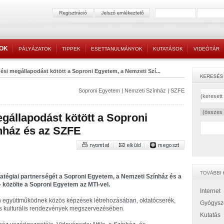
TOK
PÁLYÁZATOK
TIPPEK
ESETTANULMÁNYOK
KUTATÁSOK
VIDEÓTÁR
si megállapodást kötött a Soproni Egyetem, a Nemzeti Szí...
Soproni Egyetem
|
Nemzeti Színház
|
SZFE
gállapodást kötött a Soproni
nház és az SZFE
atégiai partnerségét a Soproni Egyetem, a Nemzeti Színház és a
 közölte a Soproni Egyetem az MTI-vel.
Internet
en együttműködnek közös képzések létrehozásában, oktatócserék,
Gyógysz
és kulturális rendezvények megszervezésében.
Kutatás