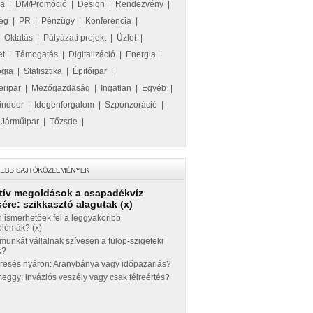
ka
|
DM/Promóció
|
Design
|
Rendezvény
|
ég
|
PR
|
Pénzügy
|
Konferencia
|
|
Oktatás
|
Pályázati projekt
|
Üzlet
|
et
|
Támogatás
|
Digitalizáció
|
Energia
|
ógia
|
Statisztika
|
Építőipar
|
eripar
|
Mezőgazdaság
|
Ingatlan
|
Egyéb
|
indoor
|
Idegenforgalom
|
Szponzoráció
|
|
Járműipar
|
Tőzsde
|
tív megoldások a csapadékvíz
ére: szikkasztó alagutak (x)
 ismerhetőek fel a leggyakoribb
blémák? (x)
munkát vállalnak szívesen a fülöp-szigeteki
k?
eresés nyáron: Aranybánya vagy időpazarlás?
ggy: inváziós veszély vagy csak félreértés?