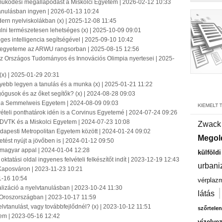
működési megállapodást a Miskolci Egyetem | 2026-02-12 10:33
tanulásban ingyen | 2026-01-13 10:24
rn nyelviskolákban (x) | 2025-12-08 11:45
ulni természetesen lehetséges (x) | 2025-10-09 09:01
es intelligencia segítségével | 2025-09-10 10:42
 egyeteme az ARWU rangsorban | 2025-08-15 12:56
 Országos Tudományos és Innovációs Olimpia nyertesei | 2025-
(x) | 2025-01-29 20:31
nnyebb legyen a tanulás és a munka (x) | 2025-01-21 11:22
ógusok és az őket segítők? (x) | 2024-08-28 09:03
ján a Semmelweis Egyetem | 2024-08-09 09:03
vételi ponthatárok idén is a Corvinus Egyetemé | 2024-07-24 09:26
 DVTK és a Miskolci Egyetem | 2024-07-23 10:08
Zwack
apesti Metropolitan Egyetem között | 2024-01-24 09:02
Megol
tést nyújt a jövőben is | 2024-01-12 09:50
 magyar appal | 2024-01-04 12:28
külföld
ktatási oldal ingyenes felvételi felkészítőt indít | 2023-12-19 12:43
urbani
t Kaposváron | 2023-11-23 10:21
1-16 10:54
vérplaz
alizáció a nyelvtanulásban | 2023-10-24 11:30
látás
 Oroszországban | 2023-10-17 11:59
vtanulást, vagy továbbfejlődnél? (x) | 2023-10-12 11:51
szőrtelen
tem | 2023-05-16 12:42
vízelve