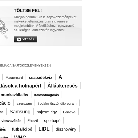
TÖLTSE FEL!
Küldjön nekünk Ön is sajtóközleményeket,
melyeket ellenőrzés után ingyenesen
megjelenítünk! A feltöltéshez regisztráció
szükséges, ami szintén ingyenes!
|
|
|
A
csapadékvíz
Mastercard
|
|
dások a holnapért
Álláskeresés
|
|
i munkavállalás
italcsomagolás
|
|
|
záció
szerszám
irodalmi ösztöndíjprogram
|
|
|
|
Samsung
ma
pajzsmirigy
Lenovo
|
|
|
|
sportcipő
visszaváltás
Étkező
|
|
|
|
LIDL
futballcipő
dísznövény
ítés
|
WHC
zetés