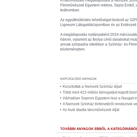
A háromoldalú megállapodást a Nemzeti Színhá
Filmművészeti Egyetem rektora, Sepsi Enikő, va
teátrumban.
Az együttműködés lehetőséget biztosít az SZFE
Ligneum Látogatóközpontban és az Erdészet
A megállapodás nyitányaként 2024 márciusában
három, valamint az Ibolya című darabokat mu
annak színpadra vitelében a Színház- és Film
közleményben.
Kiosztották a Nemzeti Színház díjait
Több mint 423 milliós támogatást kapott bi
Várhatóan Soproni Egyetem lesz a Nyugat-
A Nemzeti Színház történetéről rendeznek ve
Az Audi átadta táncművészeti díját
TOVÁBBI ANYAGOK EBBŐL A KATEGÓRIÁBÓ