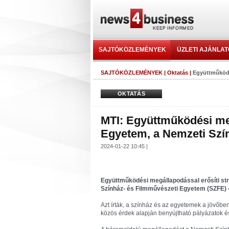
SAJTÓKÖZLEMÉNYEK
ÜZLETI AJÁNLA
SAJTÓKÖZLEMÉNYEK
|
Oktatás
|
Együttműködé
OKTATÁS
MTI: Együttműködési me
Egyetem, a Nemzeti Szí
2024-01-22 10:45 |
Együttműködési megállapodással erősíti str
Színház- és Filmművészeti Egyetem (SZFE) -
Azt írták, a színház és az egyetemek a jövőb
közös érdek alapján benyújtható pályázatok 