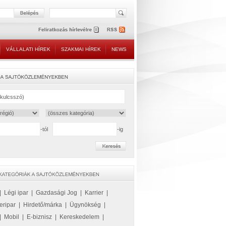
VÁLLALATI HÍREK
SZAKMAI HÍREK
NEWS
-tól
-ig
|
Légi ipar
|
Gazdasági Jog
|
Karrier
|
eripar
|
Hirdető/márka
|
Ügynökség
|
|
Mobil
|
E-biznisz
|
Kereskedelem
|