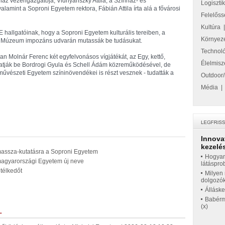
z vezérigazgatója, Vidnyánszky Attila, a Színház- és
Logiszti
lamint a Soproni Egyetem rektora, Fábián Attila írta alá a fővárosi
Felelőss
Kultúra
 hallgatóinak, hogy a Soproni Egyetem kulturális tereiben, a
Környez
i Múzeum impozáns udvarán mutassák be tudásukat.
Technol
 Molnár Ferenc két egyfelvonásos vígjátékát, az Egy, kettő,
Élelmisz
tatják be Bordrogi Gyula és Schell Ádám közreműködésével, de
művészeti Egyetem színinövendékei is részt vesznek - tudatták a
Outdoor/
Média
Innova
kezelés
omassza-kutatásra a Soproni Egyetem
Hogyan
magyarországi Egyetem új neve
látáspro
télkedőt
Milyen 
dolgozó
Állásk
Babérme
(x)
L