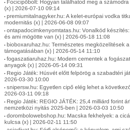
Focicipőbolt: Hogyan találhatod meg a számodra 
(x) | 2026-07-10 09:14
premiumitalnagyker.hu: A kelet-európai vodka tit
modernitás (x) | 2026-06-08 09:07
ontapadocimkenyomtatas.hu: Vonalkód készíté
és ami mögötte van (x) | 2026-05-18 11:08
bioboxaruhaz.hu: Természetes megközelítések a f
támogatásában (x) | 2026-05-14 11:10
fogaszatiaruhaz.hu: Modern cementek a fogásza
anyagok (x) | 2026-05-14 09:31
Regio Játék: Húsvét előtt felpörög a szabadtéri ját
2026-03-30 10:00
snipersw.hu: Egyetlen cipő elég lehet a következő
2026-03-11 09:18
Regio Játék: REGIO JÁTÉK: 25,4 milliárd forint á
nemzetközi nyitás 2025-ben | 2026-03-03 10:50
dorombolowebshop.hu: Macska fekhelyek: a cic
kulcsa (x) | 2026-02-11 11:50
asiadivat.hu: Férfi alsónemű: a kényelem, ami sz