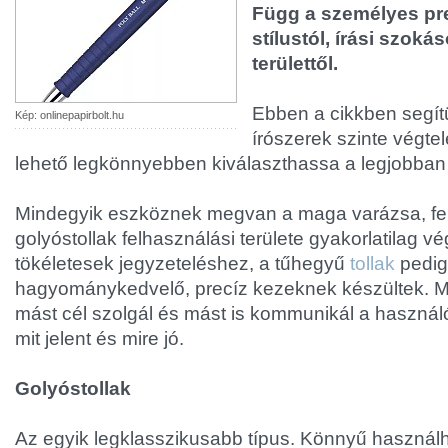
Függ a személyes pre
stílustól, írási szoká
területtől.
Ebben a cikkben segít
Kép: onlinepapirbolt.hu
írószerek szinte végte
lehető legkönnyebben kiválaszthassa a legjobban 
Mindegyik eszköznek megvan a maga varázsa, felh
golyóstollak felhasználási területe gyakorlatilag vég
tökéletesek jegyzeteléshez, a tűhegyű
tollak
pedig
hagyománykedvelő, precíz kezeknek készültek. M
mást cél szolgál és mást is kommunikál a használó
mit jelent és mire jó.
Golyóstollak
Az egyik legklasszikusabb típus. Könnyű haszná