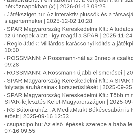
hétköznapokban (x) | 2026-01-13 09:25
Játéksziget.hu: Az interaktív plüssök és a társas
slágertermékei | 2025-12-02 10:28
SPAR Magyarország Kereskedelmi Kft.: A tudatos
az ünnepek alatt - így reagál a SPAR | 2025-11-24
Regio Játék: Milliárdos karácsonyi költés a játék
10:50
ROSSMANN: A Rossmann-nál az ünnep a családró
09:28
ROSSMANN: A Rossmann újabb elismerései | 20
SPAR Magyarország Kereskedelmi Kft.: A SPAR
folytatja áruházainak korszerűsítését | 2025-09-25
SPAR Magyarország Kereskedelmi Kft.: Több mint 2
SPAR-fejlesztés Kelet-Magyarországon | 2025-09
RS Bútoráruház : A MediaMarkt Békéscsabán is 
erősít | 2025-09-16 12:53
csupacipo.hu: Az első lépések szerepe a baba fej
07-16 09:55