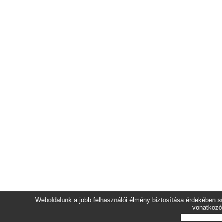
Weboldalunk a jobb felhasználói élmény biztosítása érdekében sü
vonatkozó