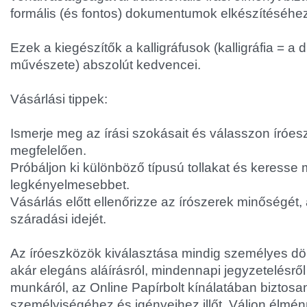
formális (és fontos) dokumentumok elkészítéséhez t
Ezek a kiegészítők a kalligráfusok (kalligráfia = a 
művészete) abszolút kedvencei.
Vásárlási tippek:
Ismerje meg az írási szokásait és válasszon íróe
megfelelően.
Próbáljon ki különböző típusú tollakat és keress
legkényelmesebbet.
Vásárlás előtt ellenőrizze az írószerek minőségét, a
száradási idejét.
Az íróeszközök kiválasztása mindig személyes dö
akár elegáns aláírásról, mindennapi jegyzetelésről
munkáról, az Online Papírbolt kínálatában biztosa
személyiségéhez és igényeihez illőt. Váljon élmén