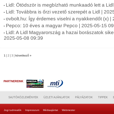
Lidl: Ötödször is megbízható munkaadó lett a Lid
Lidl: Továbbra is őrzi vezető szerepét a Lidl | 20
ovbolt.hu: Így érdemes viselni a nyakkendőt (x) 
Pepco: 10 éves a magyar Pepco | 2025-05-15 09
Lidl: A Lidl Magyarország a hazai borászatok siker
2025-05-08 09:39
|
|
|
1
2
3
következő »
PARTNEREINK
SAJTÓKÖZLEMÉNYEK
ÜZLETI AJÁNLATOK
PÁLYÁZATOK
TIPPEK
Jogi tudnivalók
Impresszum
Médiaajánlat
Webmester