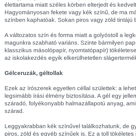
élettartama miatt széles körben elterjedt és kedvelt
Hagyományosan fekete vagy kék színű, de ma már
színben kaphatóak. Sokan piros vagy zöld tintájú b
A változatos szín és forma miatt a golyóstoll a l
magunkra szabható variáns. Szinte bármilyen papí
klasszikus másolópapír, nyomtatópapír) tökéletesen
az iskolakezdés egyik elkerülhetetlen slágertermé
Gélceruzák, géltollak
Ezek az írószerek egyetlen céllal születtek: a leh
legsimább írási élmény biztosítása. A gél egy jel
száradó, folyékonyabb halmazállapotú anyag, ami
szárad.
Leggyakrabban kék színűvel találkozhatunk, de gy
piros, zöld és egyéb színűek is. Ez a toll tökélete