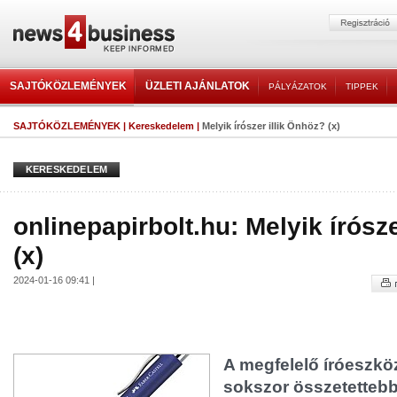
SAJTÓKÖZLEMÉNYEK
ÜZLETI AJÁNLATOK
PÁLYÁZATOK
TIPPEK
SAJTÓKÖZLEMÉNYEK
|
Kereskedelem
|
Melyik írószer illik Önhöz? (x)
KERESKEDELEM
onlinepapirbolt.hu: Melyik írósz
(x)
2024-01-16 09:41 |
A megfelelő íróeszkö
sokszor összetettebb