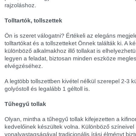
rajzoláshoz.
Tolltartók, tollszettek
Ön is szeret válogatni? Értékeli az elegáns megje
tolltartókat és a tollszetteket Önnek találták ki. A 
különböző alkalmakhoz illő tollakat is elhelyezhetü
legyen a feladat, biztosan minden eszköze megle
elvégzéséhez.
A legtöbb tollszettben kivétel nélkül szerepel 2-3 
golyóstoll és legalább 1 géltoll is.
Tűhegyű tollak
Olyan, mintha a tűhegyű tollak kifejezetten a kifi
kedvelőinek készültek volna. Különböző színeivel 
vonalvastagságával tradicionális írási élményt biztos