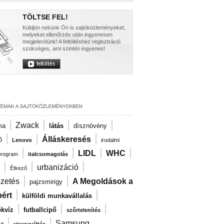
TÖLTSE FEL!
Küldjön nekünk Ön is sajtóközleményeket,
melyeket ellenőrzés után ingyenesen
megjelenítünk! A feltöltéshez regisztráció
szükséges, ami szintén ingyenes!
|
|
|
|
Zwack
ma
látás
dísznövény
|
|
|
Álláskeresés
ő
Lenovo
irodalmi
|
|
|
|
LIDL
WHC
program
italcsomagolás
|
|
|
urbanizáció
Étkező
|
|
ezetés
A Megoldások a
pajzsmirigy
|
|
ért
külföldi munkavállalás
|
|
|
kvíz
futballcipő
szőrtelenítés
|
|
Samsung