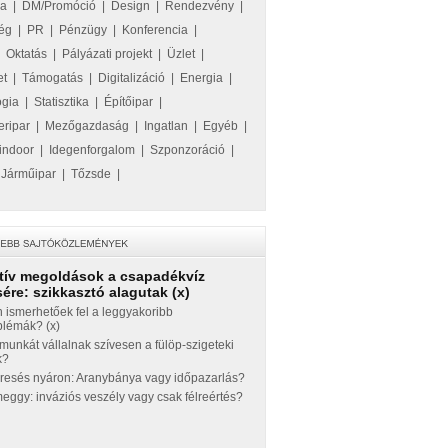
ka
|
DM/Promóció
|
Design
|
Rendezvény
|
ég
|
PR
|
Pénzügy
|
Konferencia
|
|
Oktatás
|
Pályázati projekt
|
Üzlet
|
et
|
Támogatás
|
Digitalizáció
|
Energia
|
ógia
|
Statisztika
|
Építőipar
|
eripar
|
Mezőgazdaság
|
Ingatlan
|
Egyéb
|
indoor
|
Idegenforgalom
|
Szponzoráció
|
|
Járműipar
|
Tőzsde
|
tív megoldások a csapadékvíz
ére: szikkasztó alagutak (x)
 ismerhetőek fel a leggyakoribb
blémák? (x)
munkát vállalnak szívesen a fülöp-szigeteki
k?
eresés nyáron: Aranybánya vagy időpazarlás?
ggy: inváziós veszély vagy csak félreértés?