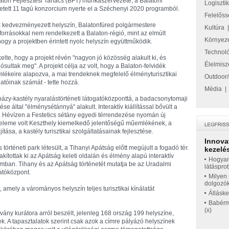
laton Fejlesztési Tanács (BFT) munkaszervezete, a Balatoni
Logiszti
zetett 11 tagú konzorcium nyerte el a Széchenyi 2020 programból.
Felelőss
k kedvezményezett helyszín, Balatonfüred polgármestere
Kultúra
forrásokkal nem rendelkezett a Balaton-régió, mint az elmúlt
Környez
gy a projektben érintett nyolc helyszín együttműködik.
Technol
lte, hogy a projekt révén "nagyon jó közösség alakult ki, és
Élelmisz
sultak meg". A projekt célja az volt, hogy a Balaton-felvidék
emlékeire alapozva, a mai trendeknek megfelelő élményturisztikai
Outdoor/
gatóinak számát - tette hozzá.
Média
házy-kastély nyaralástörténeti látogatóközponttá, a badacsonytomaji
ése által "élménysétánnyá" alakult. Interaktív kiállítással bővült a
is. Hévízen a Festetics sétány egyedi térrendezése nyomán új
bbi eleme volt Keszthely kiemelkedő jelentőségű műemlékének, a
tása, a kastély turisztikai szolgáltatásainak fejlesztése.
Innova
téneti park létesült, a Tihanyi Apátság előtt megújult a fogadó tér.
kezelés
kítottak ki az Apátság keleti oldalán és élmény alapú interaktív
Hogyan
eumban. Tihany és az Apátság történetét mutatja be az Uradalmi
látáspro
gatóközpont.
Milyen 
dolgozó
 amely a várományos helyszín teljes turisztikai kínálatát
Állásk
Babérme
(x)
vány kurátora arról beszélt, jelenleg 168 ország 199 helyszíne,
. A tapasztalatok szerint csak azok a címre pályázó helyszínek