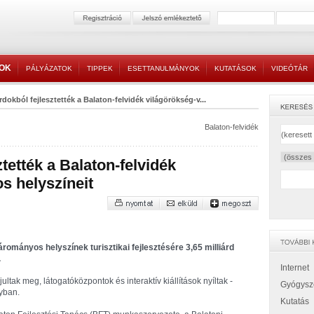
TOK
PÁLYÁZATOK
TIPPEK
ESETTANULMÁNYOK
KUTATÁSOK
VIDEÓTÁR
árdokból fejlesztették a Balaton-felvidék világörökség-v...
Balaton-felvidék
ztették a Balaton-felvidék
s helyszíneit
árományos helyszínek turisztikai fejlesztésére 3,65 milliárd
.
Internet
tak meg, látogatóközpontok és interaktív kiállítások nyíltak -
Gyógysz
yban.
Kutatás