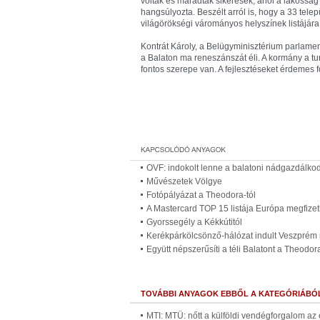
voltak és maradtak sikeresek, ahol a lakossá
hangsúlyozta. Beszélt arról is, hogy a 33 telepü
világörökségi várományos helyszínek listájára, 
Kontrát Károly, a Belügyminisztérium parlament
a Balaton ma reneszánszát éli. A kormány a tur
fontos szerepe van. A fejlesztéseket érdemes f
OVF: indokolt lenne a balatoni nádgazdálkodá
Művészetek Völgye
Fotópályázat a Theodora-tól
A Mastercard TOP 15 listája Európa megfizethe
Gyorssegély a Kékkútitól
Kerékpárkölcsönző-hálózat indult Veszpré
Együtt népszerűsíti a téli Balatont a Theodo
TOVÁBBI ANYAGOK EBBŐL A KATEGÓRIÁBÓ
MTI: MTÜ: nőtt a külföldi vendégforgalom az