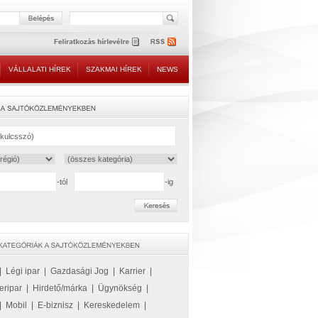
VÁLLALATI HÍREK
SZAKMAI HÍREK
NEWS
-tól
-ig
|
Légi ipar
|
Gazdasági Jog
|
Karrier
|
eripar
|
Hirdető/márka
|
Ügynökség
|
|
Mobil
|
E-biznisz
|
Kereskedelem
|