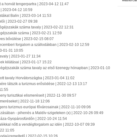
Masterca
at a horvát tengerpartra | 2023-04-12 11:47
n | 2023-04-12 10:59
istákat Balin | 2023-03-14 11:53
plői | 2023-02-27 09:38
dégéjszakák száma tavaly | 2023-02-22 12:31
égéjszakák száma | 2023-02-21 12:59
rves bővülése | 2023-02-15 08:07
decemberi forgalom a szállodákban | 2023-02-10 12:59
023-01-31 10:05
 tavaly | 2023-01-27 11:34
ek kilátásai | 2023-01-17 15:22
dégéjszakák száma tavaly az első tizenegy hónapban | 2023-01-10
tt tavaly Horvátországba | 2023-01-04 11:02
re látszik a turizmus erősödése | 2022-12-13 13:17
11:55
ny turisztikai elismeréseit | 2022-11-30 09:57
smeréseket | 2022-11-18 12:06
lligens turizmus európai fővárosainak | 2022-11-10 09:06
zásában - pihenés a Maldív-szigeteken (x) | 2022-10-26 09:49
osháza-Gyopárosfürdőn | 2022-10-24 11:54
alékkal nőtt a vendégforgalom az idén | 2022-10-07 09:39
-22 11:05
állodaüzemeltető | 2022-02-15 10:26