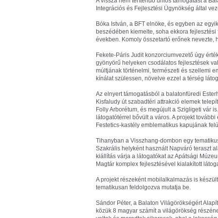
A vissza nem térítendő uniós támogatást a Ba
Integrációs és Fejlesztési Ügynökség által ve
Bóka István, a BFT elnöke, és egyben az egyi
beszédében kiemelte, soha ekkora fejlesztési 
években. Komoly összetartó erőnek nevezte, ho
Fekete-Páris Judit konzorciumvezető úgy értéke
gyönyörű helyeken csodálatos fejlesztések való
múltjának történelmi, természeti és szellemi 
kínálat szülessen, növelve ezzel a térség láto
Az elnyert támogatásból a balatonfüredi Ester
Kisfaludy út szabadtéri attrakció elemek telepít
Folly Arborétum, és megújult a Szigligeti vár 
látogatótérrel bővült a város. A projekt tová
Festetics-kastély emblematikus kapujának felújí
Tihanyban a Visszhang-dombon egy tematikus tör
Szakrális helyként használt Napváró teraszt ala
kiállítás várja a látogatókat az Apátsági Múz
Magtár komplex fejlesztésével kialakított láto
A projekt részeként mobilalkalmazás is készült,
tematikusan feldolgozva mutatja be.
Sándor Péter, a Balaton Világörökségért Alapít
közük 8 magyar számít a világörökség részének