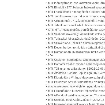
MTI: Idén nyáron is lesz közvetlen vasúti jár
MTI: Elindult a 177. balatoni hajózási szezo
MTI: Leszállítanák a robogókról a külföldi tur
MTI: Javuló szezont várnak a turizmus szere
MTI: A Balatonnál 27 százalékkal nőtt a ven
MTI: Jelentősen emelkedett Hévízen a vend
OTS-MTI: A Hyatt globális portfóliójának sze
MTI: Szállodaszövetség: kiemelkedő volt a 
MTI: Turisztikai fejlesztések Kiskőrösön | 2
MTI: Szlovéniába 5,9 millió turista látogatott
MTI: Decemberben romlottak a turisztikai cég
MTI: Romániában 16 százalékkal nőtt a ven
12:59
MTI: Csaknem harmadával több magyar utazo
MTI: Dömötör Csaba: minden nehézség ellené
MTI: Téli turizmus a Balatonon | 2022-12-06 
MTI: Átadták a Klasszis TopDesign 2022 verse
MTI: Kiosztották a Virágos Magyarország eli
MTI: Páfoszt és Sevillát választották az inte
utazasszervezo.hu: A végtelen nyugalom von
MTI: Elkezdődött a turisztikai fejlesztés Or
MTI: A Balatontourist kempingjeiben 28 száz
MTI: Úszófalu épült Abádszalókon | 2022-02
MTI: Nyereségessé vált tavaly a Marriott sz