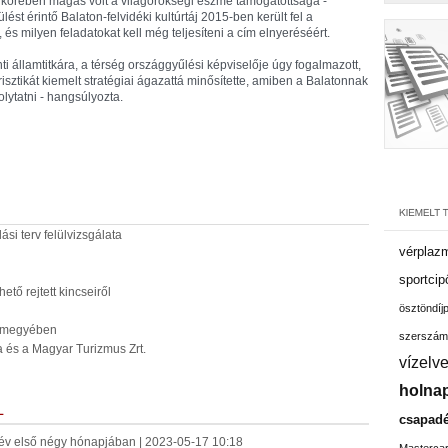
g körében magas volt a világörökségi eszme támogatottsága -
lést érintő Balaton-felvidéki kultúrtáj 2015-ben került fel a
és milyen feladatokat kell még teljesíteni a cím elnyeréséért.
i államtitkára, a térség országgyűlési képviselője úgy fogalmazott,
isztikát kiemelt stratégiai ágazattá minősítette, amiben a Balatonnak
olytatni - hangsúlyozta.
si terv felülvizsgálata
vérplaz
sportcip
tő rejtett kincseiről
ösztöndíj
m megyében
szerszám
ra és a Magyar Turizmus Zrt.
vízelv
holnap
L
csapadé
 év első négy hónapjában | 2023-05-17 10:18