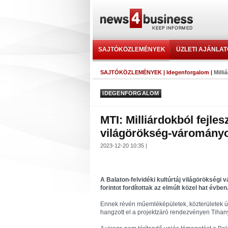
SAJTÓKÖZLEMÉNYEK
ÜZLETI AJÁNLA
SAJTÓKÖZLEMÉNYEK
|
Idegenforgalom
|
Milli
IDEGENFORGALOM
MTI: Milliárdokból fejles
világörökség-várományo
2023-12-20 10:35 |
A Balaton-felvidéki kultúrtáj világörökségi v
forintot fordítottak az elmúlt közel hat évben
Ennek révén műemléképületek, közterületek újul
hangzott el a projektzáró rendezvényen Tihan