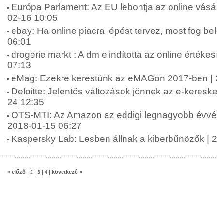
Európa Parlament: Az EU lebontja az online vásárl
02-16 10:05
ebay: Ha online piacra lépést tervez, most fog be
06:01
drogerie markt : A dm elindította az online értékes
07:13
eMag: Ezekre kerestünk az eMAGon 2017-ben | 
Deloitte: Jelentős változások jönnek az e-keres
24 12:35
OTS-MTI: Az Amazon az eddigi legnagyobb évvégi 
2018-01-15 06:27
Kaspersky Lab: Lesben állnak a kiberbűnözők | 
|
|
|
|
« előző
2
3
4
következő »