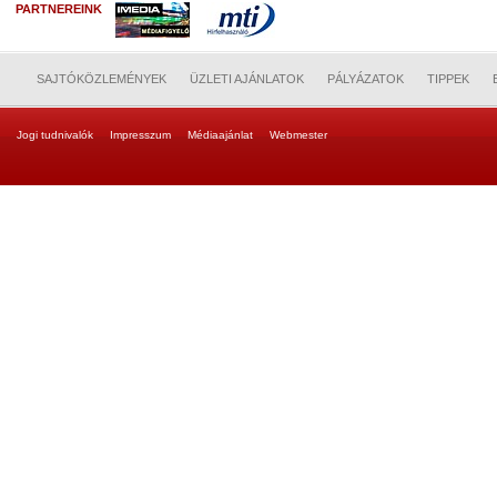
PARTNEREINK
SAJTÓKÖZLEMÉNYEK
ÜZLETI AJÁNLATOK
PÁLYÁZATOK
TIPPEK
Jogi tudnivalók
Impresszum
Médiaajánlat
Webmester