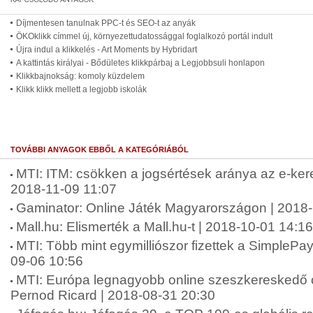
Díjmentesen tanulnak PPC-t és SEO-t az anyák
ÖKOklikk címmel új, környezettudatossággal foglalkozó portál indult
Újra indul a klikkelés - Art Moments by Hybridart
A kattintás királyai - Bődületes klikkpárbaj a Legjobbsuli honlapon
Klikkbajnokság: komoly küzdelem
Klikk klikk mellett a legjobb iskolák
TOVÁBBI ANYAGOK EBBŐL A KATEGÓRIÁBÓL
MTI: ITM: csökken a jogsértések aránya az e-ke
2018-11-09 11:07
Gaminator: Online Játék Magyarországon | 2018
Mall.hu: Elismerték a Mall.hu-t | 2018-10-01 14:16
MTI: Több mint egymilliószor fizettek a SimplePay
09-06 10:56
MTI: Európa legnagyobb online szeszkereskedő cé
Pernod Ricard | 2018-08-31 20:30