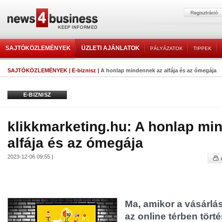
SAJTÓKÖZLEMÉNYEK
ÜZLETI AJÁNLATOK
PÁLYÁZATOK
TIPPEK
SAJTÓKÖZLEMÉNYEK
|
E-biznisz
|
A honlap mindennek az alfája és az ómegája
E-BIZNISZ
klikkmarketing.hu: A honlap mi
alfája és az ómegája
2023-12-06 09:55 |
Ma, amikor a vásárl
az online térben törté