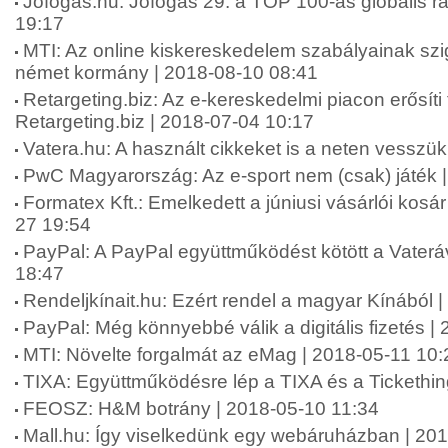
Jófogás.hu: Jófogás 29. a TOP 100-as globális ra
19:17
MTI: Az online kiskereskedelem szabályainak szig
német kormány | 2018-08-10 08:41
Retargeting.biz: Az e-kereskedelmi piacon erősíti 
Retargeting.biz | 2018-07-04 10:17
Vatera.hu: A használt cikkeket is a neten vesszü
PwC Magyarország: Az e-sport nem (csak) játék 
Formatex Kft.: Emelkedett a júniusi vásárlói kosár
27 19:54
PayPal: A PayPal együttműködést kötött a Vaterá
18:47
Rendeljkínait.hu: Ezért rendel a magyar Kínából 
PayPal: Még könnyebbé válik a digitális fizetés |
MTI: Növelte forgalmát az eMag | 2018-05-11 10:
TIXA: Együttműködésre lép a TIXA és a Tickethin
FEOSZ: H&M botrány | 2018-05-10 11:34
Mall.hu: Így viselkedünk egy webáruházban | 20