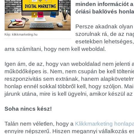
minden információt a
óriási baklövés honl
Persze akadnak olyan
szorulnak rá, de az na
Kép: klikkmarketing.hu
esetekben lehetséges,
arra számítani, hogy nem kell weboldal.
Igen ám, de az, hogy van weboldalad nem jelenti 
működőképes is. Nem, nem csupán be kell tölteni
reszponzivitás sem extrának, hanem alapkövetel
honlap ennél sokkal többről kell, hogy szóljon. M
járunk utána, mire is kell ügyelni, amikor készül az 
Soha nincs kész!
Talán nem véletlen, hogy a
Klikkmarketing honlapa
ennyire népszerű. Hiszen megannyi vállalkozás es