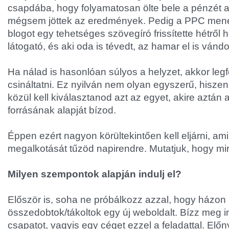
csapdába, hogy folyamatosan ölte bele a pénzét a
mégsem jöttek az eredmények. Pedig a PPC menedz
blogot egy tehetséges szövegíró frissítette hétről h
látogató, és aki oda is tévedt, az hamar el is vándor
Ha nálad is hasonlóan súlyos a helyzet, akkor legf
csináltatni. Ez nyilván nem olyan egyszerű, hisz
közül kell kiválasztanod azt az egyet, akire aztán 
forrásának alapját bízod.
Éppen ezért nagyon körültekintően kell eljárni, am
megalkotását tűzöd napirendre. Mutatjuk, hogy mire
Milyen szempontok alapján indulj el?
Először is, soha ne próbálkozz azzal, hogy házon 
összedobtok/tákoltok egy új weboldalt. Bízz meg 
csapatot, vagyis egy céget ezzel a feladattal. El