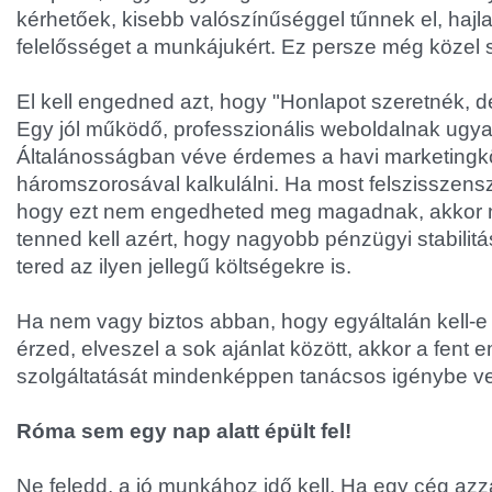
kérhetőek, kisebb valószínűséggel tűnnek el, hajl
felelősséget a munkájukért. Ez persze még közel
El kell engedned azt, hogy "Honlapot szeretnék, d
Egy jól működő, professzionális weboldalnak ugya
Általánosságban véve érdemes a havi marketingk
háromszorosával kalkulálni. Ha most felszisszens
hogy ezt nem engedheted meg magadnak, akkor 
tenned kell azért, hogy nagyobb pénzügyi stabilitás
tered az ilyen jellegű költségekre is.
Ha nem vagy biztos abban, hogy egyáltalán kell-e
érzed, elveszel a sok ajánlat között, akkor a fent e
szolgáltatását mindenképpen tanácsos igénybe v
Róma sem egy nap alatt épült fel!
Ne feledd, a jó munkához idő kell. Ha egy cég azza