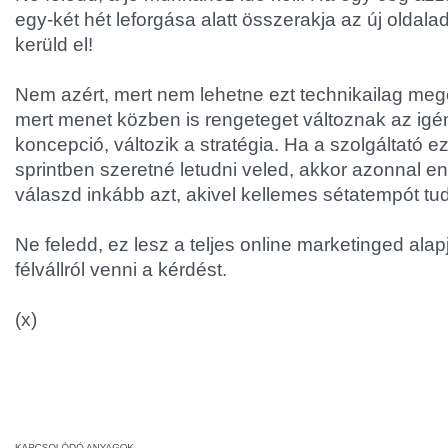
egy-két hét leforgása alatt összerakja az új oldala
kerüld el!
Nem azért, mert nem lehetne ezt technikailag meg
mert menet közben is rengeteget változnak az igén
koncepció, változik a stratégia. Ha a szolgáltató e
sprintben szeretné letudni veled, akkor azonnal en
válaszd inkább azt, akivel kellemes sétatempót tu
Ne feledd, ez lesz a teljes online marketinged al
félvállról venni a kérdést.
(x)