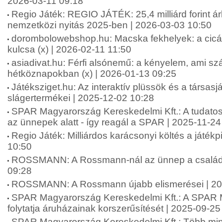
2026-03-11 09:18
Regio Játék: REGIO JÁTÉK: 25,4 milliárd forint á
nemzetközi nyitás 2025-ben | 2026-03-03 10:50
dorombolowebshop.hu: Macska fekhelyek: a cic
kulcsa (x) | 2026-02-11 11:50
asiadivat.hu: Férfi alsónemű: a kényelem, ami sz
hétköznapokban (x) | 2026-01-13 09:25
Játéksziget.hu: Az interaktív plüssök és a társas
slágertermékei | 2025-12-02 10:28
SPAR Magyarország Kereskedelmi Kft.: A tudatos
az ünnepek alatt - így reagál a SPAR | 2025-11-24
Regio Játék: Milliárdos karácsonyi költés a játék
10:50
ROSSMANN: A Rossmann-nál az ünnep a családró
09:28
ROSSMANN: A Rossmann újabb elismerései | 20
SPAR Magyarország Kereskedelmi Kft.: A SPAR
folytatja áruházainak korszerűsítését | 2025-09-25
SPAR Magyarország Kereskedelmi Kft.: Több mint 2