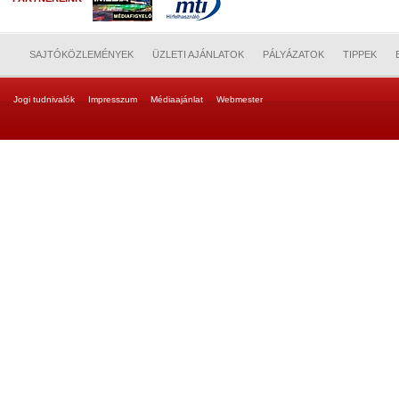
SAJTÓKÖZLEMÉNYEK
ÜZLETI AJÁNLATOK
PÁLYÁZATOK
TIPPEK
Jogi tudnivalók
Impresszum
Médiaajánlat
Webmester