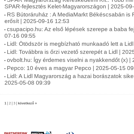
SPAR-fejlesztés Kelet-Magyarországon | 2025-09
RS Bútoráruház : A MediaMarkt Békéscsabán is 
erősít | 2025-09-16 12:53
csupacipo.hu: Az első lépések szerepe a baba fej
07-16 09:55
Lidl: Ötödször is megbízható munkaadó lett a Lid
Lidl: Továbbra is őrzi vezető szerepét a Lidl | 20
ovbolt.hu: Így érdemes viselni a nyakkendőt (x) 
Pepco: 10 éves a magyar Pepco | 2025-05-15 09
Lidl: A Lidl Magyarország a hazai borászatok siker
2025-05-08 09:39
|
|
|
1
2
3
következő »
PARTNEREINK