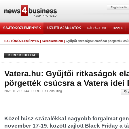
SAJTÓKÖZLEMÉNYEK
ÜZLETI AJÁNLATOK
PÁLYÁZATOK
TIPPEK
SAJTÓKÖZLEMÉNYEK
|
Kereskedelem
|
Gyűjtői ritkaságok eladásai pörgették csúcs
KERESKEDELEM
Vatera.hu: Gyűjtői ritkaságok el
pörgették csúcsra a Vatera idei 
2023-11-22 10:44 | EUROLEX Consulting
Közel húsz százalékkal nagyobb forgalmat gene
november 17-19. között zajlott Black Friday a 