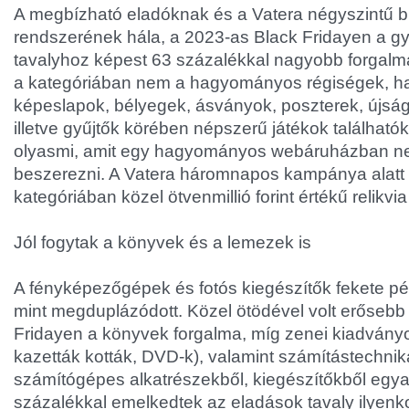
A megbízható eladóknak és a Vatera négyszintű b
rendszerének hála, a 2023-as Black Fridayen a gy
tavalyhoz képest 63 százalékkal nagyobb forgalm
a kategóriában nem a hagyományos régiségek, ha
képeslapok, bélyegek, ásványok, poszterek, újsá
illetve gyűjtők körében népszerű játékok található
olyasmi, amit egy hagyományos webáruházban ne
beszerezni. A Vatera háromnapos kampánya alatt
kategóriában közel ötvenmillió forint értékű relikvia
Jól fogytak a könyvek és a lemezek is
A fényképezőgépek és fotós kiegészítők fekete pé
mint megduplázódott. Közel ötödével volt erősebb
Fridayen a könyvek forgalma, míg zenei kiadvány
kazetták kották, DVD-k), valamint számítástechni
számítógépes alkatrészekből, kiegészítőkből egya
százalékkal emelkedtek az eladások tavaly ilyenk