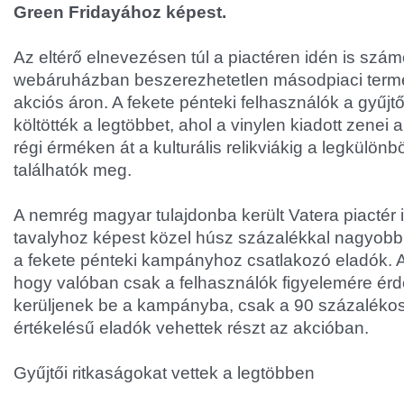
Green Fridayához képest.
Az eltérő elnevezésen túl a piactéren idén is sz
webáruházban beszerezhetetlen másodpiaci termék
akciós áron. A fekete pénteki felhasználók a gyűjt
költötték a legtöbbet, ahol a vinylen kiadott zenei
régi érméken át a kulturális relikviákig a legkülön
találhatók meg.
A nemrég magyar tulajdonba került Vatera piactér 
tavalyhoz képest közel húsz százalékkal nagyobb 
a fekete pénteki kampányhoz csatlakozó eladók.
hogy valóban csak a felhasználók figyelemére é
kerüljenek be a kampányba, csak a 90 százalékos
értékelésű eladók vehettek részt az akcióban.
Gyűjtői ritkaságokat vettek a legtöbben