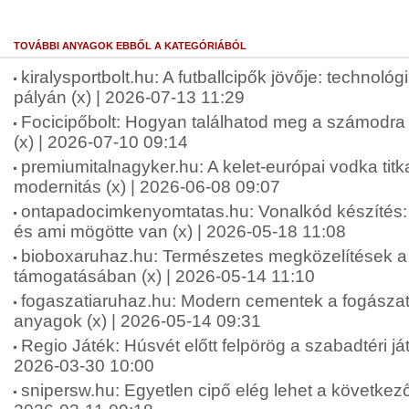
TOVÁBBI ANYAGOK EBBŐL A KATEGÓRIÁBÓL
kiralysportbolt.hu: A futballcipők jövője: technológ
pályán (x) | 2026-07-13 11:29
Focicipőbolt: Hogyan találhatod meg a számodra 
(x) | 2026-07-10 09:14
premiumitalnagyker.hu: A kelet-európai vodka tit
modernitás (x) | 2026-06-08 09:07
ontapadocimkenyomtatas.hu: Vonalkód készíté
és ami mögötte van (x) | 2026-05-18 11:08
bioboxaruhaz.hu: Természetes megközelítések a f
támogatásában (x) | 2026-05-14 11:10
fogaszatiaruhaz.hu: Modern cementek a fogásza
anyagok (x) | 2026-05-14 09:31
Regio Játék: Húsvét előtt felpörög a szabadtéri ját
2026-03-30 10:00
snipersw.hu: Egyetlen cipő elég lehet a következő