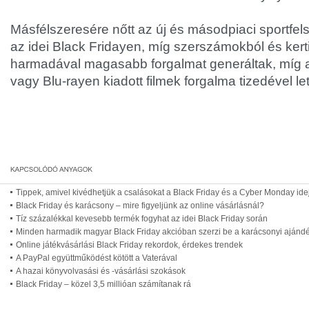
Másfélszeresére nőtt az új és másodpiaci sportfel
az idei Black Fridayen, míg szerszámokból és kert
harmadával magasabb forgalmat generáltak, míg
vagy Blu-rayen kiadott filmek forgalma tizedével l
Tippek, amivel kivédhetjük a csalásokat a Black Friday és a Cyber Monday ide
Black Friday és karácsony – mire figyeljünk az online vásárlásnál?
Tíz százalékkal kevesebb termék fogyhat az idei Black Friday során
Minden harmadik magyar Black Friday akcióban szerzi be a karácsonyi ajánd
Online játékvásárlási Black Friday rekordok, érdekes trendek
A PayPal együttműködést kötött a Vaterával
A hazai könyvolvasási és -vásárlási szokások
Black Friday – közel 3,5 millióan számítanak rá